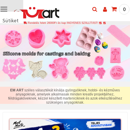
0
Sütiket
Rendelés felett 26000Ft és kap INGYENES SZÁLLÍTÁST!
használunk
🍪 Cookie-
kat és
hasonló
technológiákat
használunk
annak
érdekében,
hogy
biztosítsuk
a weboldal
megfelelő
működését,
EM ART
széles választékát kínálja gyöngyöknek, hobbi- és kézműves
javítsuk az
anyagoknak, amelyek alkalmasak minden kreatív projektjéhez,
Ön
féldrágaköveknek, kézzel készített marteniciknek és azok elkészítéséhez
felhasználói
szükséges anyagoknak.
élményét,
és az Ön
hozzájárulásával
elemezzük
a
forgalmat,