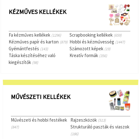
KÉZMŰVES KELLÉKEK
Fa kézműves kellékek
Scrapbooking kellékek
(1296)
(659)
Kézműves papír és karton
Hobbi és kézművesség
(879)
(1447)
Gyémántfestés
Számozott képek
(143)
(19)
Táska készítéséhez való
Kreatív formák
(356)
kiegészítők
(98)
MŰVÉSZETI KELLÉKEK
Művészeti és hobbi festékek
Rajzeszközök
(513)
Strukturáló paszták és viaszok
(847)
(186)