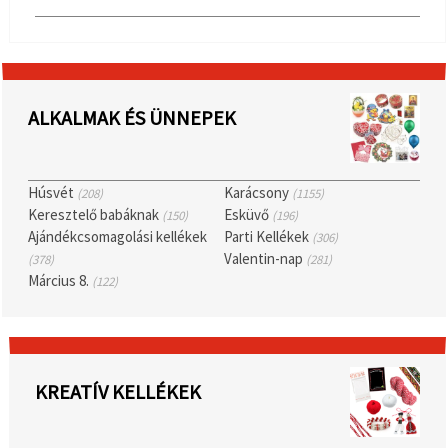
ALKALMAK ÉS ÜNNEPEK
Húsvét
Karácsony
(208)
(1155)
Keresztelő babáknak
Esküvő
(150)
(196)
Ajándékcsomagolási kellékek
Parti Kellékek
(306)
Valentin-nap
(378)
(281)
Március 8.
(122)
KREATÍV KELLÉKEK