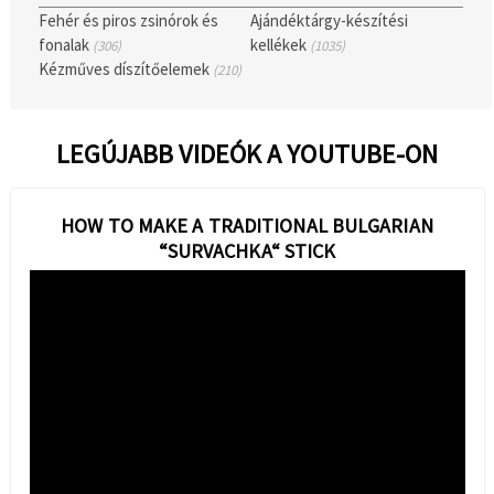
Fehér és piros zsinórok és
Ajándéktárgy-készítési
fonalak
kellékek
(306)
(1035)
Kézműves díszítőelemek
(210)
LEGÚJABB VIDEÓK A YOUTUBE-ON
HOW TO MAKE A TRADITIONAL BULGARIAN
“SURVACHKA“ STICK