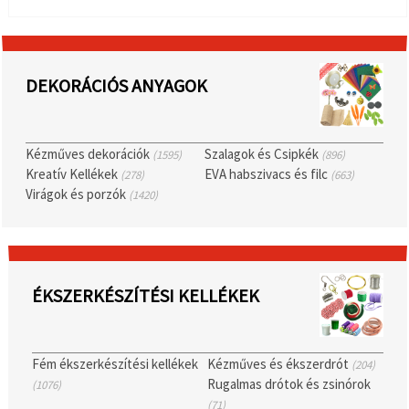
DEKORÁCIÓS ANYAGOK
Kézműves dekorációk
Szalagok és Csipkék
(1595)
(896)
Kreatív Kellékek
EVA habszivacs és filc
(278)
(663)
Virágok és porzók
(1420)
ÉKSZERKÉSZÍTÉSI KELLÉKEK
Fém ékszerkészítési kellékek
Kézműves és ékszerdrót
(204)
Rugalmas drótok és zsinórok
(1076)
(71)