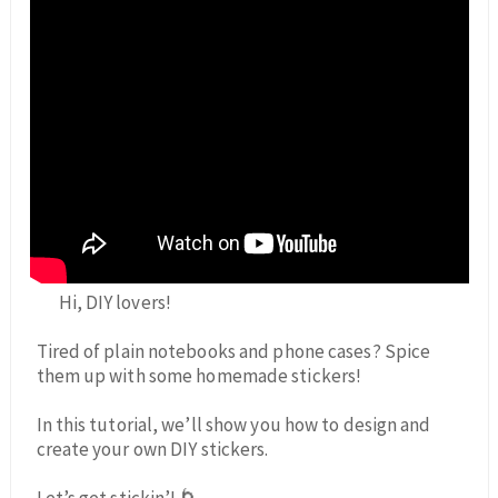
Hi, DIY lovers!
Tired of plain notebooks and phone cases? Spice
them up with some homemade stickers!
In this tutorial, we’ll show you how to design and
create your own DIY stickers.
Let’s get stickin’! 🌀