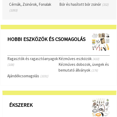
Cérnák, Zsinórok, Fonalak
Bőr és hasított bőr zsinór
(332)
(1093)
HOBBI ESZKÖZÖK ÉS CSOMAGOLÁS
Ragasztók és ragasztóanyagok
Kézműves eszközök
(410)
Kézműves dobozok, üvegek és
(108)
bemutató állványok
(176)
Ajándékcsomagolás
(1031)
ÉKSZEREK