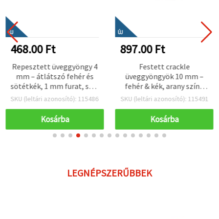
"Mentés"
gombra
kattintva.
ÚJ
ÚJ
Fogadja
468.00 Ft
897.00 Ft
el
mindet
Repesztett üveggyöngy 4
Festett crackle
mm – átlátszó fehér és
üveggyöngyök 10 mm –
Beállítások
sötétkék, 1 mm furat, szál
fehér & kék, arany színű
kb. 200 db –
bevonattal, 1 mm furat,
SKU (leltári azonosító): 115486
SKU (leltári azonosító): 115491
ékszerkészítéshez,
szálon kb. 85 db – luxus
kreatív hobby kézműves
ékszerkészítéshez és
Kosárba
Kosárba
alkotásokhoz
kreatív kézműves
díszítéshez
LEGNÉPSZERŰBBEK