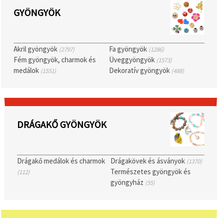
GYÖNGYÖK
Akril gyöngyök
Fa gyöngyök
(2797)
(1286)
Fém gyöngyök, charmok és
Üveggyöngyök
(1573)
medálok
Dekoratív gyöngyök
(1551)
(488)
DRÁGAKŐ GYÖNGYÖK
Drágakő medálok és charmok
Drágakövek és ásványok
(1370)
Természetes gyöngyök és
(112)
gyöngyház
(55)