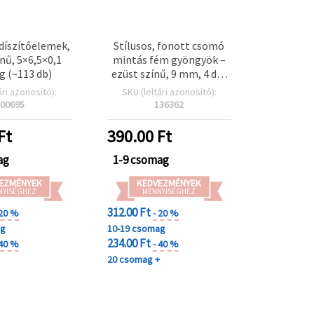
díszítőelemek,
Stílusos, fonott csomó
ínű, 5×6,5×0,1
mintás fém gyöngyök –
g (~113 db)
ezüst színű, 9 mm, 4 db-
os szett, DIY
ári azonosító):
SKU (leltári azonosító):
karkötőkhöz,
00695
136362
nyakláncokhoz és egyedi
ékszerkészítéshez
Ft
390.00
Ft
ag
1-9 csomag
EZMÉNYEK
KEDVEZMÉNYEK
NYISÉGHEZ
MENNYISÉGHEZ
312.00 Ft
 20 %
- 20 %
ag
10-19 csomag
234.00 Ft
 40 %
- 40 %
+
20 csomag +