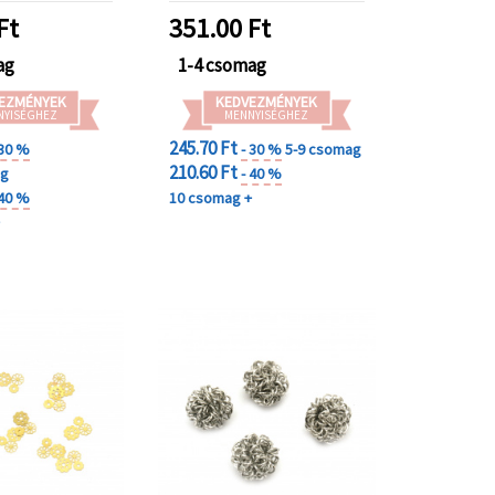
Ft
351.00
Ft
ag
1-4 csomag
EZMÉNYEK
KEDVEZMÉNYEK
NYISÉGHEZ
MENNYISÉGHEZ
245.70 Ft
 30 %
- 30 %
5-9 csomag
210.60 Ft
ag
- 40 %
 40 %
10 csomag +
+