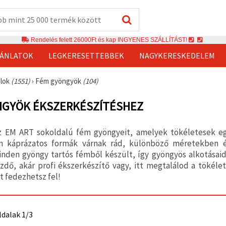
Rendelés felett 26000Ft és kap INGYENES SZÁLLÍTÁST!
JÁNLATOK
LEGKERESETTEBBEK
NAGYKERESKEDELEM
álok
(1551)
›
Fém gyöngyök
(104)
NGYÖK ÉKSZERKÉSZÍTÉSHEZ
z EM ART sokoldalú fém gyöngyeit, amelyek tökéletesek eg
n káprázatos formák várnak rád, különböző méretekben és
inden gyöngy tartós fémből készült, így gyöngyös alkotásaid
ezdő, akár profi ékszerkészítő vagy, itt megtalálod a tökél
 fedezhetsz fel!
ldalak 1/3