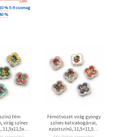
 20 %
5-9 csomag
 40 %
+
színű fém
Fémötvözet virág gyöngy
 virág színes
színes katicabogárral,
l, 11,5x11,5x5
ezüstszínű, 11,5×11,5×5
ok: 3 mm és 9
mm, kétlyukú (3 mm és 9
ári azonosító):
SKU (leltári azonosító):