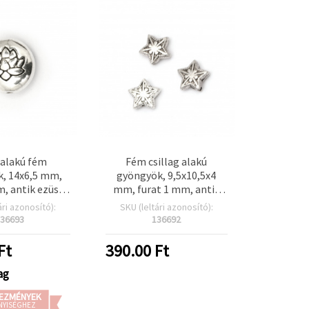
alakú fém
Fém csillag alakú
, 14x6,5 mm,
gyöngyök, 9,5x10,5x4
m, antik ezüst
mm, furat 1 mm, antik
nű – 5 db
ezüst színű – 20 db
ári azonosító):
SKU (leltári azonosító):
36693
136692
Ft
390.00
Ft
ag
EZMÉNYEK
NYISÉGHEZ