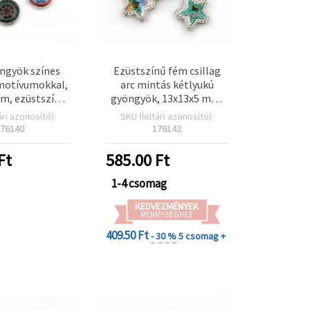
ngyök színes
Ezüstszínű fém csillag
motívumokkal,
arc mintás kétlyukú
m, ezüstszínű,
gyöngyök, 13x13x5 mm,
 mm és 9 mm, 6
két furattal (3 mm és 9
ári azonosító):
SKU (leltári azonosító):
szlet – ideális
mm) – 6 db-os csomag,
76140
176142
szítéshez és
DIY ékszerkészítéshez,
rációhoz
karkötőkhöz és
Ft
585.00
Ft
nyakláncokhoz
1-4 csomag
KEDVEZMÉNYEK
MENNYISÉGHEZ
409.50 Ft
- 30 %
5 csomag +