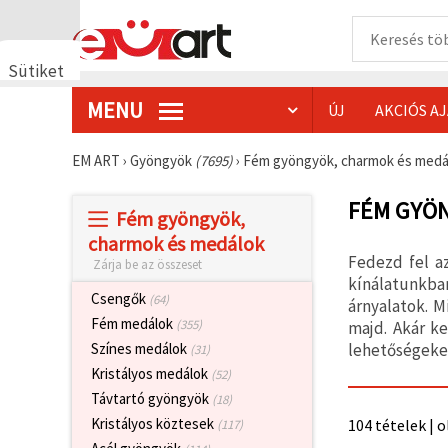
Sütiket
használunk
MENU
ÚJ
AKCIÓS A
🍪 Cookie-
kat és
hasonló
EM ART
›
Gyöngyök
(7695)
›
Fém gyöngyök, charmok és med
technológiákat
használunk
annak
FÉM GYÖ
Fém gyöngyök,
érdekében,
hogy
charmok és medálok
biztosítsuk
Fedezd fel a
Zárja be az összeset
a weboldal
megfelelő
kínálatunkba
működését,
Csengők
(64)
árnyalatok. M
javítsuk az
Fém medálok
(355)
majd. Akár k
Ön
felhasználói
lehetőségeket
Színes medálok
(31)
élményét,
Kristályos medálok
(52)
és az Ön
hozzájárulásával
Távtartó gyöngyök
(18)
elemezzük
Kristályos köztesek
104 tételek | o
(117)
a
forgalmat,