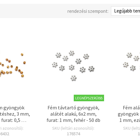
rendezési szempont:
LEGNÉPSZERŰBB
m gyöngyök
Fém távtartó gyöngyök,
Fém alá
ítéshez, 3 mm,
alátét alakú, 6x2 mm,
gyöngyök 
, furat: 0,5 mm
furat: 1 mm, fehér - 50 db
1 mm, ezü
50 db
ékszerk
ri azonosító):
SKU (leltári azonosító):
SKU (lelt
36432
176574
1