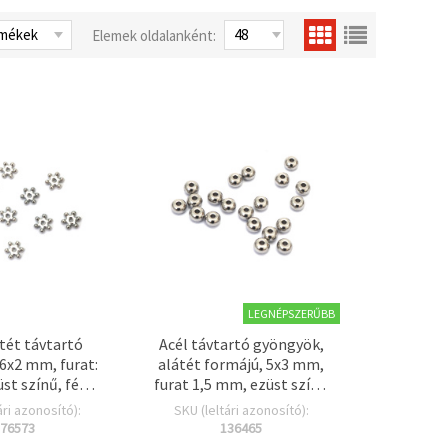
Elemek oldalanként:
LEGNÉPSZERŰBB
tét távtartó
Acél távtartó gyöngyök,
6x2 mm, furat:
alátét formájú, 5x3 mm,
st színű, fém
furat 1,5 mm, ezüst színű
ellék – 50 db
– 20 db
ári azonosító):
SKU (leltári azonosító):
76573
136465