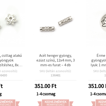
 csillag alakú
Acél henger gyöngy,
Érme 
yöngyök
ezüst színű, 12x4 mm, 3
gyöngyök
zítéshez, 8x8
mm-es furat – 4 db
lyuk: 1 m
-es furat,
szí
ri azonosító):
SKU (leltári azonosító):
SKU (lelt
r, 10 db
36430
136461
1
t
351.00
Ft
351.00
g
1-4 csomag
1-4 csom
ZMÉNYEK
KEDVEZMÉNYEK
KEDV
YISÉGHEZ
MENNYISÉGHEZ
MEN