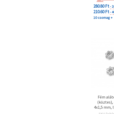
280.80 Ft
- 
210.60 Ft
- 
10 csomag +
Fém alát
(köztes),
4x1,5 mm, 
SKU (leltá