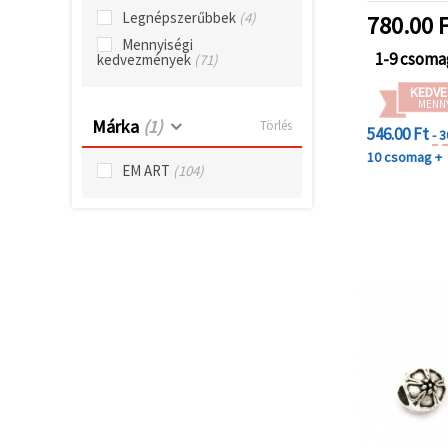
"Mentés"
Legnépszerűbbek
(4)
gombra
780.00
F
kattintva.
Mennyiségi
1-9 csoma
kedvezmények
(71)
Fogadja
KEDVE
MENN
el
Márka
(1)
Törlés
546.00 Ft
mindet
- 
10 csomag +
Beállítások
EM ART
(104)