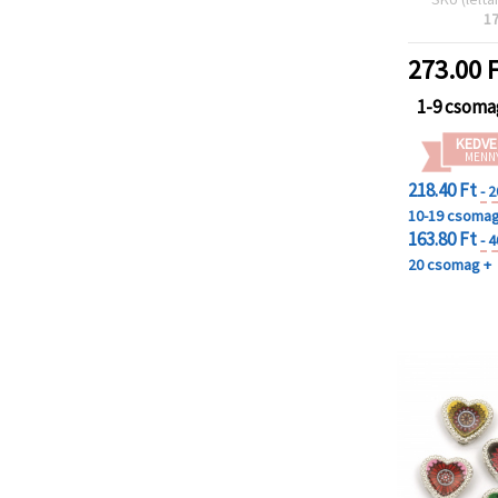
1
273.00
F
1-9 csoma
KEDVE
MENN
218.40 Ft
- 
10-19 csoma
163.80 Ft
- 
20 csomag +