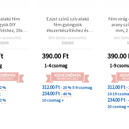
alakú fém
Ezüst színű szív alakú
Fém virág 
yök DIY
fém gyöngyök
arany sz
ítéshez, 10x10
ékszerkészítéshez és
mm, 2 
 5 mm, ezüst
gyöngyfűzéshez, 6×7×3
ri azonosító):
SKU (leltári azonosító):
SKU (lelt
ű - 5 db
mm, 20 db
76309
500385
5
t
390.00
Ft
390.00
g
1-4 csomag
1-9 csom
ZMÉNYEK
KEDVEZMÉNYEK
KEDV
YISÉGHEZ
MENNYISÉGHEZ
MEN
312.00 Ft
312.00 Ft
30 %
- 20 %
5-9 csomag
-
234.00 Ft
g
- 40 %
10-19 csom
234.00 Ft
40 %
10 csomag +
-
20 csomag 