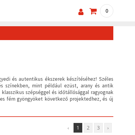
0
yedi és autentikus ékszerek készítéséhez! Széles
 színekben, mint például ezüst, arany és antik
 klasszikus szépséggel és időtállósággal ragyognak
etes fém gyöngyöket következő projektedhez, és új
‹
1
2
3
›