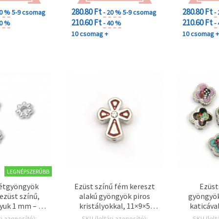
280.80 Ft
280.80 Ft
20 %
5-9 csomag
- 20 %
5-9 csomag
-
210.60 Ft
210.60 Ft
40 %
- 40 %
-
10 csomag +
10 csomag 
LEGNÉPSZERŰBB
étgyöngyök
Ezüst színű fém kereszt
Ezüst
 ezüst színű,
alakú gyöngyök piros
gyöngyök,
lyuk 1 mm – 50
kristályokkal, 11×9×5
katicáva
db
mm, furat: 1,5 mm – 5 db
mm, furat
ri azonosító):
SKU (leltári azonosító):
SKU (lelt