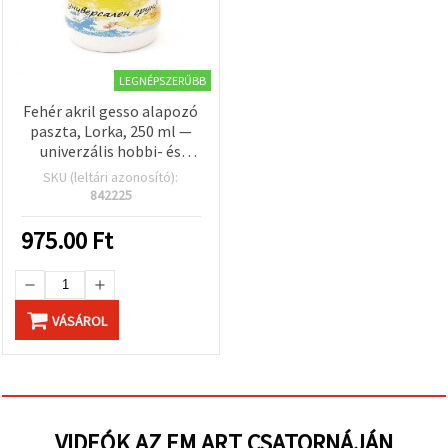
LEGNÉPSZERŰBB
Fehér akril gesso alapozó
paszta, Lorka, 250 ml —
univerzális hobbi- és
művészeti felület-
SKU (leltári azonosító):
előkészítő vászonhoz,
842225
papírhoz és fához;
művészminőségű, matt
975.00
Ft
festési alap akril- és
olajfestékhez
VÁSÁROL
VIDEÓK AZ EM ART CSATORNÁJÁN