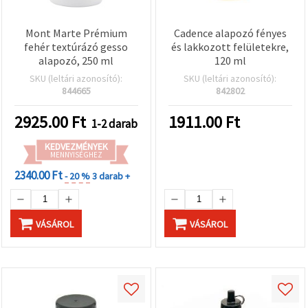
Mont Marte Prémium
Cadence alapozó fényes
fehér textúrázó gesso
és lakkozott felületekre,
alapozó, 250 ml
120 ml
SKU (leltári azonosító):
SKU (leltári azonosító):
844665
842802
2925.00
Ft
1911.00
Ft
1-2 darab
KEDVEZMÉNYEK
MENNYISÉGHEZ
2340.00 Ft
- 20 %
3 darab +
VÁSÁROL
VÁSÁROL