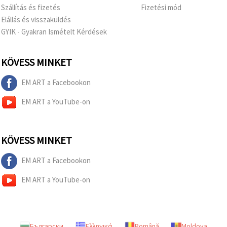
Szállítás és fizetés
Fizetési mód
Elállás és visszaküldés
GYIK - Gyakran Ismételt Kérdések
KÖVESS MINKET
EM ART a Facebookon
EM ART a YouTube-on
KÖVESS MINKET
EM ART a Facebookon
EM ART a YouTube-on
Български
Ελληνικά
Română
Moldova