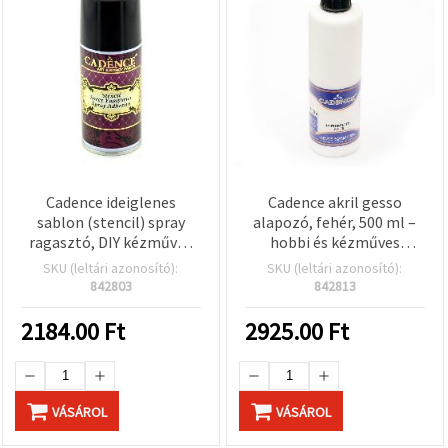
Cadence ideiglenes
Cadence akril gesso
sablon (stencil) spray
alapozó, fehér, 500 ml –
ragasztó, DIY kézműves
hobbi és kézműves
ragasztó, 150 ml
dekorációhoz
SKU (leltári azonosító):
SKU (leltári azonosító):
842803
842813
2184.00
Ft
2925.00
Ft
VÁSÁROL
VÁSÁROL