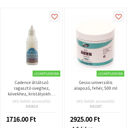
LEGNÉPSZERŰBB
LEGNÉPSZERŰBB
Cadence átlátszó
Gesso univerzális
ragasztó üveghez,
alapozó, fehér, 500 ml
kövekhez, kristályokhoz
és strasszokhoz, 50 ml
SKU (leltári azonosító):
SKU (leltári azonosító):
842816
842267
1716.00
Ft
2925.00
Ft