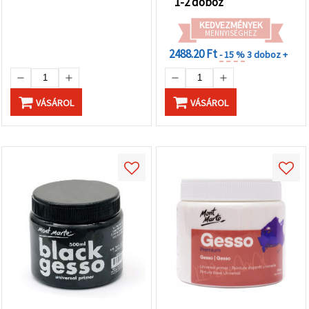
1-2 doboz
KEDVEZMÉNYEK
MENNYISÉGHEZ
2488.20 Ft
- 15 %
3 doboz +
VÁSÁROL
VÁSÁROL