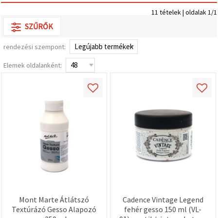
valamint
11 tételek | oldalak 1/1
relevánsabb
tartalmat
SZŰRŐK
és
hirdetéseket
jelenítsünk
rendezési szempont:
meg,
beleértve
Elemek oldalanként:
analitikai és
marketingpartnereink
segítségével
is.
Az "Összes
elfogadása"
gombra
kattintva
elfogadhatja
az összes
sütit, vagy
a
Beállításokban
megadhatja
preferenciáit
az adott
típusú sütik
Mont Marte Átlátszó
Cadence Vintage Legend
kiválasztásával
Textúrázó Gesso Alapozó
fehér gesso 150 ml (VL-
és a