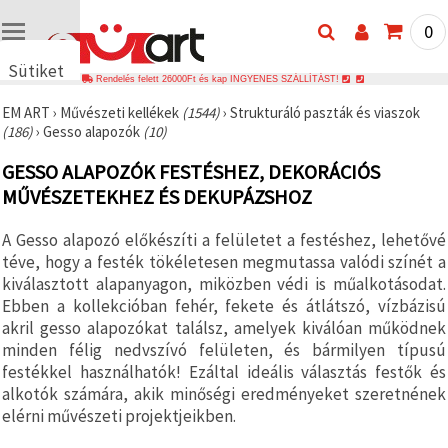
0
Sütiket
Rendelés felett 26000Ft és kap INGYENES SZÁLLÍTÁST!
használunk
EM ART
›
Művészeti kellékek
(1544)
›
Strukturáló paszták és viaszok
🍪 Cookie-
(186)
›
Gesso alapozók
(10)
kat és
hasonló
GESSO ALAPOZÓK FESTÉSHEZ, DEKORÁCIÓS
technológiákat
használunk
MŰVÉSZETEKHEZ ÉS DEKUPÁZSHOZ
annak
érdekében,
hogy
A Gesso alapozó előkészíti a felületet a festéshez, lehetővé
biztosítsuk
téve, hogy a festék tökéletesen megmutassa valódi színét a
a weboldal
megfelelő
kiválasztott alapanyagon, miközben védi is műalkotásodat.
működését,
Ebben a kollekcióban fehér, fekete és átlátszó, vízbázisú
javítsuk az
akril gesso alapozókat találsz, amelyek kiválóan működnek
Ön
felhasználói
minden félig nedvszívó felületen, és bármilyen típusú
élményét,
festékkel használhatók! Ezáltal ideális választás festők és
és az Ön
alkotók számára, akik minőségi eredményeket szeretnének
hozzájárulásával
elemezzük
elérni művészeti projektjeikben.
a
forgalmat,