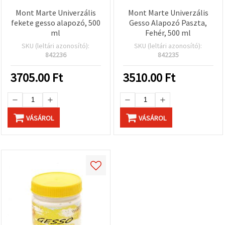
Mont Marte Univerzális
Mont Marte Univerzális
fekete gesso alapozó, 500
Gesso Alapozó Paszta,
ml
Fehér, 500 ml
SKU (leltári azonosító):
SKU (leltári azonosító):
842236
842235
3705.00
Ft
3510.00
Ft
VÁSÁROL
VÁSÁROL