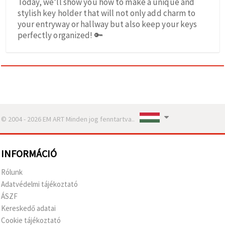
Today, we’ll show you how to make a unique and
stylish key holder that will not only add charm to
your entryway or hallway but also keep your keys
perfectly organized! 🔑
© 2004 - 2026 EM ART Minden jog fenntartva..
INFORMÁCIÓ
Rólunk
Adatvédelmi tájékoztató
ÁSZF
Kereskedő adatai
Cookie tájékoztató