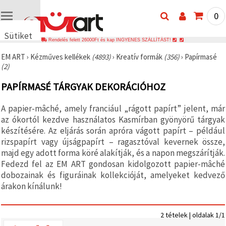
0
Sütiket
Rendelés felett 26000Ft és kap INGYENES SZÁLLÍTÁST!
használunk
EM ART
›
Kézműves kellékek
(4893)
›
Kreatív formák
(356)
›
Papírmasé
🍪 Cookie-
(2)
kat és
hasonló
PAPÍRMASÉ TÁRGYAK DEKORÁCIÓHOZ
technológiákat
használunk
annak
A papier-mâché, amely franciául „rágott papírt” jelent, már
érdekében,
hogy
az ókortól kezdve használatos Kasmírban gyönyörű tárgyak
biztosítsuk
készítésére. Az eljárás során apróra vágott papírt – például
a weboldal
rizspapírt vagy újságpapírt – ragasztóval kevernek össze,
megfelelő
működését,
majd egy adott forma köré alakítják, és a napon megszárítják.
javítsuk az
Fedezd fel az EM ART gondosan kidolgozott papier-mâché
Ön
dobozainak és figuráinak kollekcióját, amelyeket kedvező
felhasználói
élményét,
árakon kínálunk!
és az Ön
hozzájárulásával
elemezzük
a
2 tételek | oldalak 1/1
forgalmat,