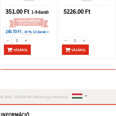
"Mentés"
gombra
kattintva.
351.00
Ft
5226.00
Ft
1-9 darab
KEDVEZMÉNYEK
Fogadja
MENNYISÉGHEZ
el
245.70 Ft
- 30 %
10 darab +
mindet
Beállítások
VÁSÁROL
VÁSÁROL
© 2004 - 2026 EM ART Minden jog fenntartva..
INFORMÁCIÓ