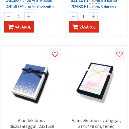
561.60 Ft
811.20 Ft
- 20 %
5-9 darab
- 20 %
3-4 darab
491.40 Ft
709.80 Ft
- 30 %
10 darab +
- 30 %
5 darab +
VÁSÁROL
VÁSÁROL
Ajándékdoboz
Ajándékdoboz szalaggal,
díszszalaggal, 23x16x9
21×14×8 cm, fehér,