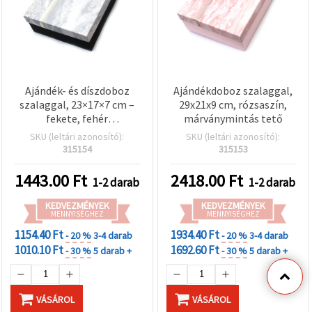
Ajándék- és díszdoboz
Ajándékdoboz szalaggal,
szalaggal, 23×17×7 cm –
29x21x9 cm, rózsaszín,
fekete, fehér
márványmintás tető
márványhatású fedél
SKU (leltári azonosító):
SKU (leltári azonosító):
315154
315153
1443.00
Ft
2418.00
Ft
1-2 darab
1-2 darab
KEDVEZMÉNYEK
KEDVEZMÉNYEK
MENNYISÉGHEZ
MENNYISÉGHEZ
1154.40 Ft
1934.40 Ft
- 20 %
3-4 darab
- 20 %
3-4 darab
1010.10 Ft
1692.60 Ft
- 30 %
5 darab +
- 30 %
5 darab +
VÁSÁROL
VÁSÁROL