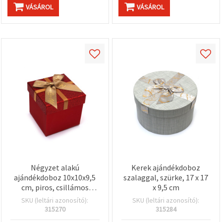
VÁSÁROL
VÁSÁROL
Négyzet alakú
Kerek ajándékdoboz
ajándékdoboz 10x10x9,5
szalaggal, szürke, 17 x 17
cm, piros, csillámos
x 9,5 cm
kivitel, szalagmasnival
SKU (leltári azonosító):
SKU (leltári azonosító):
315270
315284