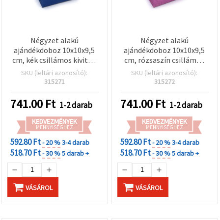
Négyzet alakú
Négyzet alakú
ajándékdoboz 10x10x9,5
ajándékdoboz 10x10x9,5
cm, kék csillámos kivitel,
cm, rózsaszín csillámos
szalagmasnival
felületű, szalagmasnival
SKU (leltári azonosító):
SKU (leltári azonosító):
315271
315272
741.00
Ft
741.00
Ft
1-2 darab
1-2 darab
KEDVEZMÉNYEK
KEDVEZMÉNYEK
MENNYISÉGHEZ
MENNYISÉGHEZ
592.80 Ft
592.80 Ft
- 20 %
3-4 darab
- 20 %
3-4 darab
518.70 Ft
518.70 Ft
- 30 %
5 darab +
- 30 %
5 darab +
VÁSÁROL
VÁSÁROL