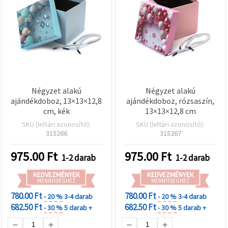
Négyzet alakú
Négyzet alakú
ajándékdoboz, 13×13×12,8
ajándékdoboz, rózsaszín,
cm, kék
13×13×12,8 cm
SKU (leltári azonosító):
SKU (leltári azonosító):
315266
315267
975.00
Ft
975.00
Ft
1-2 darab
1-2 darab
KEDVEZMÉNYEK
KEDVEZMÉNYEK
MENNYISÉGHEZ
MENNYISÉGHEZ
780.00 Ft
780.00 Ft
- 20 %
3-4 darab
- 20 %
3-4 darab
682.50 Ft
682.50 Ft
- 30 %
5 darab +
- 30 %
5 darab +