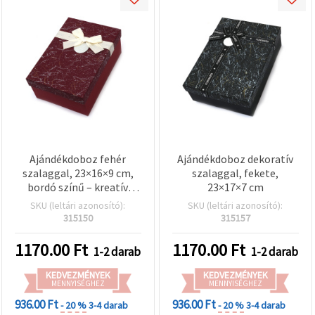
Ajándékdoboz fehér
Ajándékdoboz dekoratív
szalaggal, 23×16×9 cm,
szalaggal, fekete,
bordó színű – kreatív
23×17×7 cm
hobbi csomagoláshoz
SKU (leltári azonosító):
SKU (leltári azonosító):
315150
315157
1170.00
Ft
1170.00
Ft
1-2 darab
1-2 darab
KEDVEZMÉNYEK
KEDVEZMÉNYEK
MENNYISÉGHEZ
MENNYISÉGHEZ
936.00 Ft
936.00 Ft
- 20 %
3-4 darab
- 20 %
3-4 darab