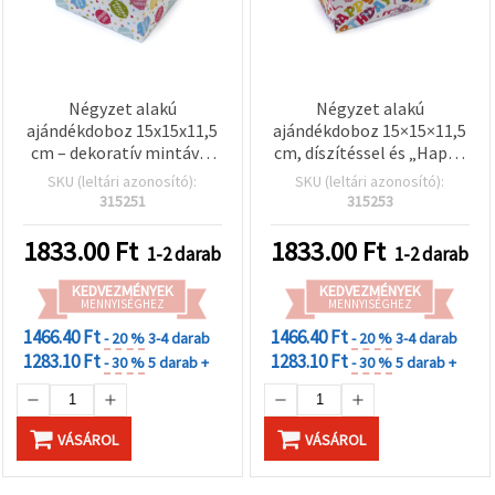
Négyzet alakú
Négyzet alakú
ajándékdoboz 15x15x11,5
ajándékdoboz 15×15×11,5
cm – dekoratív mintával
cm, díszítéssel és „Happy
és „Happy Birthday”
Birthday” felirattal
SKU (leltári azonosító):
SKU (leltári azonosító):
felirattal
315251
315253
1833.00
Ft
1833.00
Ft
1-2 darab
1-2 darab
KEDVEZMÉNYEK
KEDVEZMÉNYEK
MENNYISÉGHEZ
MENNYISÉGHEZ
1466.40 Ft
1466.40 Ft
- 20 %
3-4 darab
- 20 %
3-4 darab
1283.10 Ft
1283.10 Ft
- 30 %
5 darab +
- 30 %
5 darab +
VÁSÁROL
VÁSÁROL