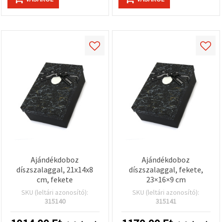
Ajándékdoboz
Ajándékdoboz
díszszalaggal, 21x14x8
díszszalaggal, fekete,
cm, fekete
23×16×9 cm
SKU (leltári azonosító):
SKU (leltári azonosító):
315140
315141