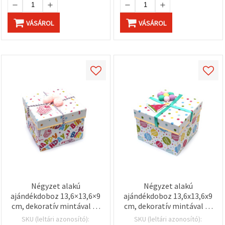
VÁSÁROL
VÁSÁROL
Négyzet alakú
Négyzet alakú
ajándékdoboz 13,6×13,6×9
ajándékdoboz 13,6x13,6x9
cm, dekoratív mintával és
cm, dekoratív mintával és
“Happy Birthday“
születésnapi “Happy
SKU (leltári azonosító):
SKU (leltári azonosító):