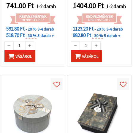
741.00
Ft
1404.00
Ft
1-2 darab
1-2 darab
KEDVEZMÉNYEK
KEDVEZMÉNYEK
MENNYISÉGHEZ
MENNYISÉGHEZ
592.80 Ft
1123.20 Ft
- 20 %
3-4 darab
- 20 %
3-4 darab
518.70 Ft
982.80 Ft
- 30 %
5 darab +
- 30 %
5 darab +
VÁSÁROL
VÁSÁROL