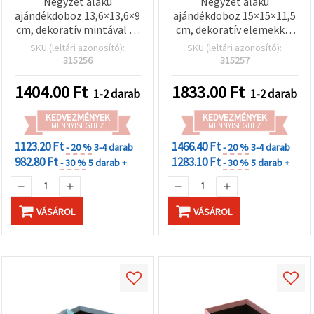
Négyzet alakú
Négyzet alakú
ajándékdoboz 13,6×13,6×9
ajándékdoboz 15×15×11,5
cm, dekoratív mintával és
cm, dekoratív elemekkel
„Boldog születésnapot”
és “Happy Birthday“
SKU (leltári azonosító):
SKU (leltári azonosító):
felirattal
felirattal (assorti)
315256
315257
1404.00
Ft
1833.00
Ft
1-2 darab
1-2 darab
KEDVEZMÉNYEK
KEDVEZMÉNYEK
MENNYISÉGHEZ
MENNYISÉGHEZ
1123.20 Ft
1466.40 Ft
- 20 %
3-4 darab
- 20 %
3-4 darab
982.80 Ft
1283.10 Ft
- 30 %
5 darab +
- 30 %
5 darab +
VÁSÁROL
VÁSÁROL