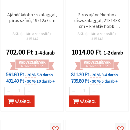
Ajándékdoboz szalaggal,
Piros ajándékdoboz
piros színű, 19x12x7 cm
díszszalaggal, 21×14×8
cm – kreatív hobbi
csomagolás
SKU (leltári azonosító):
SKU (leltári azonosító):
315142
315143
702.00
Ft
1014.00
Ft
1-4 darab
1-2 darab
KEDVEZMÉNYEK
KEDVEZMÉNYEK
MENNYISÉGHEZ
MENNYISÉGHEZ
561.60 Ft
811.20 Ft
- 20 %
5-9 darab
- 20 %
3-4 darab
491.40 Ft
709.80 Ft
- 30 %
10 darab +
- 30 %
5 darab +
VÁSÁROL
VÁSÁROL