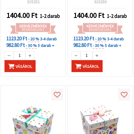
felirattal
Birthday“ felirattal
315252
315250
1404.00
Ft
1404.00
Ft
1-2 darab
1-2 darab
KEDVEZMÉNYEK
KEDVEZMÉNYEK
MENNYISÉGHEZ
MENNYISÉGHEZ
1123.20 Ft
1123.20 Ft
- 20 %
3-4 darab
- 20 %
3-4 darab
982.80 Ft
982.80 Ft
- 30 %
5 darab +
- 30 %
5 darab +
VÁSÁROL
VÁSÁROL