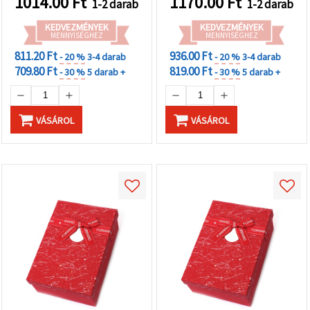
1014.00
Ft
1170.00
Ft
1-2 darab
1-2 darab
KEDVEZMÉNYEK
KEDVEZMÉNYEK
MENNYISÉGHEZ
MENNYISÉGHEZ
811.20 Ft
936.00 Ft
- 20 %
3-4 darab
- 20 %
3-4 darab
709.80 Ft
819.00 Ft
- 30 %
5 darab +
- 30 %
5 darab +
VÁSÁROL
VÁSÁROL