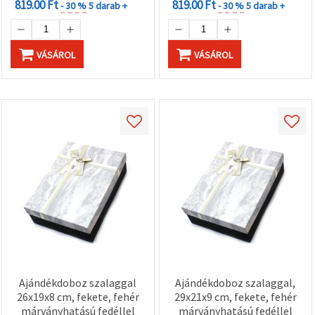
819.00 Ft
819.00 Ft
- 30 %
5 darab +
- 30 %
5 darab +
VÁSÁROL
VÁSÁROL
Ajándékdoboz szalaggal
Ajándékdoboz szalaggal,
26x19x8 cm, fekete, fehér
29x21x9 cm, fekete, fehér
márványhatású fedéllel
márványhatású fedéllel