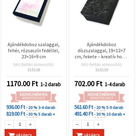
Ajándékdoboz szalaggal,
Ajándékdoboz
fehér, rózsaszín fedéllel,
díszszalaggal, 19×12×7
23×16×9 cm
cm, fekete – kreatív hobbi
csomagoláshoz
SKU (leltári azonosító):
SKU (leltári azonosító):
315138
315139
1170.00
Ft
702.00
Ft
1-2 darab
1-4 darab
KEDVEZMÉNYEK
KEDVEZMÉNYEK
MENNYISÉGHEZ
MENNYISÉGHEZ
936.00 Ft
561.60 Ft
- 20 %
3-4 darab
- 20 %
5-9 darab
819.00 Ft
491.40 Ft
- 30 %
5 darab +
- 30 %
10 darab +
VÁSÁROL
VÁSÁROL