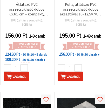
"Mentés"
Átlátszó PVC
Puha, átlátszó PVC
gombra
kattintva.
összecsukható doboz
összecsukható doboz
6x3x6 cm – kompakt,
akasztóval 10–12,5×7×2,5
tartós és stílusos
cm – Tartós bemutató
SKU (leltári azonosító):
SKU (leltári azonosító):
Fogadja
csomagolás ékszerekhez,
csomagolás
305348
305373
el
ajándékokhoz és kézzel
ékszerkellékekhez,
mindet
készített kiegészítőkhöz
kiegészítőkhöz és kreatív
156.00
Ft
195.00
Ft
1-9 darab
1-49 darab
hobby kézműves
Beállítások
projektekhez EM ART
KEDVEZMÉNYEK
KEDVEZMÉNYEK
MENNYISÉGHEZ
MENNYISÉGHEZ
124.80 Ft
156.00 Ft
- 20 %
10-49 darab
- 20 %
50 darab +
109.20 Ft
- 30 %
50 darab +
VÁSÁROL
VÁSÁROL