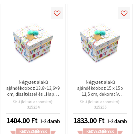
Négyzet alakú
Négyzet alakú
ajándékdoboz 13,6×13,6×9
ajándékdoboz 15 x 15 x
cm, díszítéssel és „Happy
11,5 cm, dekoratív
Birthday” felirattal
díszítéssel és „Boldog
SKU (leltári azonosító):
SKU (leltári azonosító):
születésnapot” felirattal
315254
315255
1404.00
Ft
1833.00
Ft
1-2 darab
1-2 darab
KEDVEZMÉNYEK
KEDVEZMÉNYEK