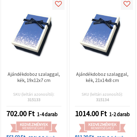
Ajándékdoboz szalaggal,
Ajándékdoboz szalaggal,
kék, 19x12x7 cm
kék, 21x14x8 cm
SKU (leltári azonosító):
SKU (leltári azonosító):
315133
315134
702.00
Ft
1014.00
Ft
1-4 darab
1-2 darab
KEDVEZMÉNYEK
KEDVEZMÉNYEK
MENNYISÉGHEZ
MENNYISÉGHEZ