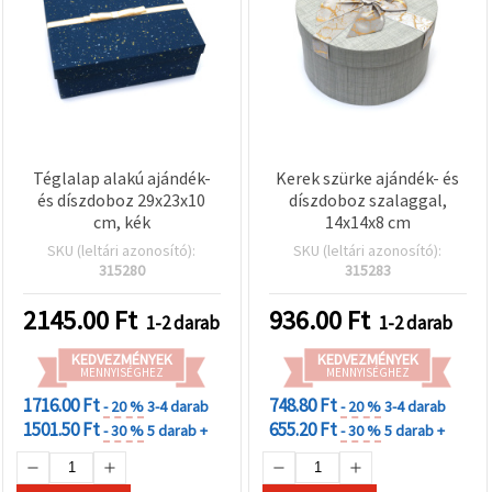
Téglalap alakú ajándék-
Kerek szürke ajándék- és
és díszdoboz 29x23x10
díszdoboz szalaggal,
cm, kék
14x14x8 cm
SKU (leltári azonosító):
SKU (leltári azonosító):
315280
315283
2145.00
Ft
936.00
Ft
1-2 darab
1-2 darab
KEDVEZMÉNYEK
KEDVEZMÉNYEK
MENNYISÉGHEZ
MENNYISÉGHEZ
1716.00 Ft
748.80 Ft
- 20 %
3-4 darab
- 20 %
3-4 darab
1501.50 Ft
655.20 Ft
- 30 %
5 darab +
- 30 %
5 darab +