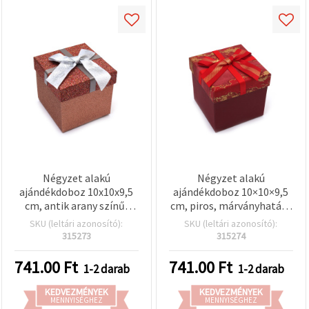
Négyzet alakú
Négyzet alakú
ajándékdoboz 10x10x9,5
ajándékdoboz 10×10×9,5
cm, antik arany színű,
cm, piros, márványhatású
csillámos,
fedéllel
SKU (leltári azonosító):
SKU (leltári azonosító):
szalagmasnival
315273
315274
741.00
Ft
741.00
Ft
1-2 darab
1-2 darab
KEDVEZMÉNYEK
KEDVEZMÉNYEK
MENNYISÉGHEZ
MENNYISÉGHEZ