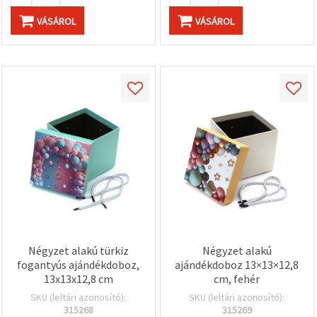
VÁSÁROL
VÁSÁROL
Négyzet alakú türkiz
Négyzet alakú
fogantyús ajándékdoboz,
ajándékdoboz 13×13×12,8
13x13x12,8 cm
cm, fehér
SKU (leltári azonosító):
SKU (leltári azonosító):
315268
315269