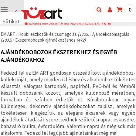
0
Sütiket
Rendelés felett 26000Ft és kap INGYENES SZÁLLÍTÁST!
használunk
EM ART
›
Hobbi eszközök és csomagolás
(1725)
›
Ajándékcsomagolás
🍪 Cookie-
(1031)
›
Ékszerdobozok ajándékozáshoz
(472)
kat és
hasonló
AJÁNDÉKDOBOZOK ÉKSZEREKHEZ ÉS EGYÉB
technológiákat
használunk
AJÁNDÉKOKHOZ
annak
érdekében,
hogy
Fedezd fel az EM ART gondosan összeállított ajándékdoboz-
biztosítsuk
kollekcióját, amely minden ízléshez és alkalomhoz tökéletes
a weboldal
megfelelő
választás. Válogass kartonból, papírból, PVC-ből és fémből
működését,
készült dobozaink között, amelyek különböző méretben,
javítsuk az
formában és színben érhetők el. Kínálatunkban olyan
Ön
felhasználói
különleges, dekoratív ajándékdobozokat találsz, amelyek
élményét,
tökéletesen kiegészítik az elegáns ékszerek vagy egyéb
és az Ön
ajándékok átadását szeretteidnek születésnapra, esküvőre,
hozzájárulásával
elemezzük
babaváró bulira, évfordulóra, Valentin-napra és még sok más
a
alkalomra. Fedezd fel legújabb ajánlatainkat még ma!
forgalmat,