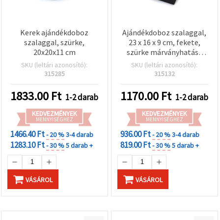
Kerek ajándékdoboz
Ajándékdoboz szalaggal,
szalaggal, szürke,
23 x 16 x 9 cm, fekete,
20x20x11 cm
szürke márványhatású
fedéllel
SKU (leltári azonosító):
SKU (leltári azonosító):
315285
315132
1833.00
Ft
1170.00
Ft
1-2 darab
1-2 darab
KEDVEZMÉNYEK
KEDVEZMÉNYEK
MENNYISÉGHEZ
MENNYISÉGHEZ
1466.40 Ft
936.00 Ft
- 20 %
3-4 darab
- 20 %
3-4 darab
1283.10 Ft
819.00 Ft
- 30 %
5 darab +
- 30 %
5 darab +
VÁSÁROL
VÁSÁROL