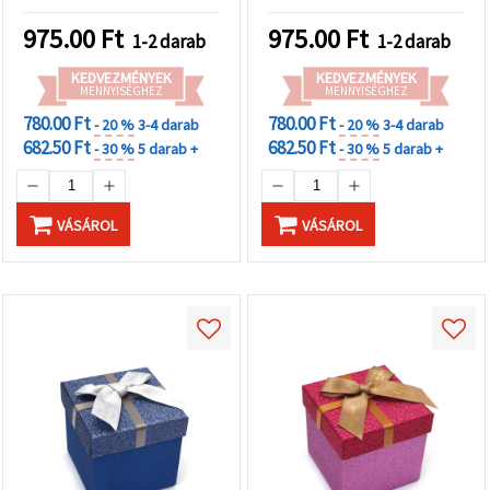
975.00
Ft
975.00
Ft
1-2 darab
1-2 darab
KEDVEZMÉNYEK
KEDVEZMÉNYEK
MENNYISÉGHEZ
MENNYISÉGHEZ
780.00 Ft
780.00 Ft
- 20 %
3-4 darab
- 20 %
3-4 darab
682.50 Ft
682.50 Ft
- 30 %
5 darab +
- 30 %
5 darab +
VÁSÁROL
VÁSÁROL