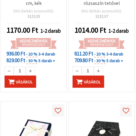
cm, kék
rózsaszín tetővel
SKU (leltári azonosító):
SKU (leltári azonosító):
315135
315137
1170.00
Ft
1014.00
Ft
1-2 darab
1-2 darab
KEDVEZMÉNYEK
KEDVEZMÉNYEK
MENNYISÉGHEZ
MENNYISÉGHEZ
936.00 Ft
811.20 Ft
- 20 %
3-4 darab
- 20 %
3-4 darab
819.00 Ft
709.80 Ft
- 30 %
5 darab +
- 30 %
5 darab +
VÁSÁROL
VÁSÁROL