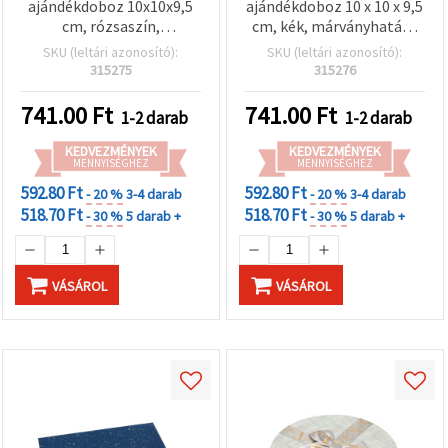
ajándékdoboz 10x10x9,5
ajándékdoboz 10 x 10 x 9,5
cm, rózsaszín,
cm, kék, márványhatású
márványhatású fedéllel
fedéllel
SKU (leltári azonosító):
SKU (leltári azonosító):
315275
315276
741.00
Ft
741.00
Ft
1-2 darab
1-2 darab
KEDVEZMÉNYEK
KEDVEZMÉNYEK
MENNYISÉGHEZ
MENNYISÉGHEZ
592.80 Ft
592.80 Ft
- 20 %
3-4 darab
- 20 %
3-4 darab
518.70 Ft
518.70 Ft
- 30 %
5 darab +
- 30 %
5 darab +
VÁSÁROL
VÁSÁROL