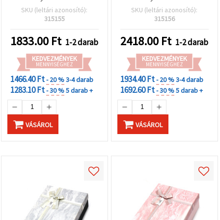
SKU (leltári azonosító):
SKU (leltári azonosító):
315155
315156
1833.00
Ft
2418.00
Ft
1-2 darab
1-2 darab
KEDVEZMÉNYEK
KEDVEZMÉNYEK
MENNYISÉGHEZ
MENNYISÉGHEZ
1466.40 Ft
1934.40 Ft
- 20 %
3-4 darab
- 20 %
3-4 darab
1283.10 Ft
1692.60 Ft
- 30 %
5 darab +
- 30 %
5 darab +
VÁSÁROL
VÁSÁROL