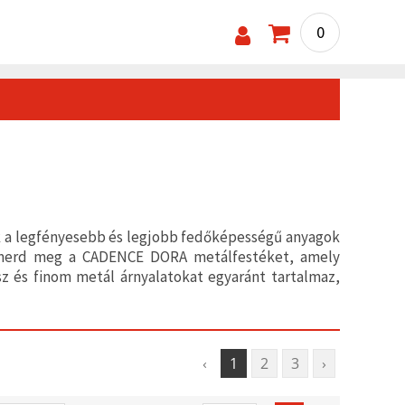
0
ek a legfényesebb és legjobb fedőképességű anyagok
Ismerd meg a CADENCE DORA metálfestéket, amely
z és finom metál árnyalatokat egyaránt tartalmaz,
‹
1
2
3
›