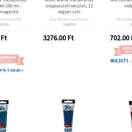
ték 100 ml –
olajpasztell készlet, 12
vil
 magenta
vegyes szín
ri azonosító):
SKU (leltári azonosító):
SKU (lelt
46249
846059
8
Ft
3276.00
Ft
702.00
KEDV
MEN
ZMÉNYEK
464.10 Ft
-
YISÉGHEZ
34 %
3 darab +