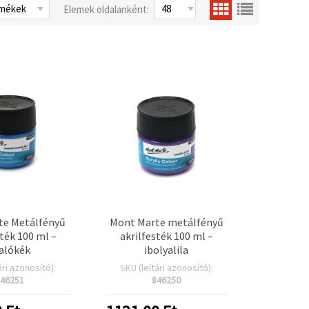
Elemek oldalanként:
te Metálfényű
Mont Marte metálfényű
sték 100 ml –
akrilfesték 100 ml –
alókék
ibolyalila
ári azonosító):
SKU (leltári azonosító):
46251
846250