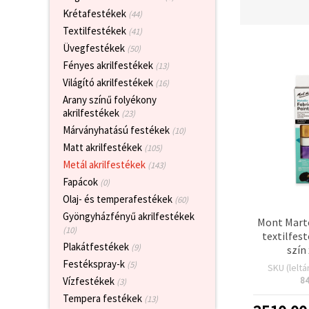
valamint
Krétafestékek
(44)
relevánsabb
tartalmat
Textilfestékek
(41)
és
Üvegfestékek
(50)
hirdetéseket
jelenítsünk
Fényes akrilfestékek
(13)
meg,
Világító akrilfestékek
(16)
beleértve
analitikai és
Arany színű folyékony
marketingpartnereink
akrilfestékek
(23)
segítségével
is.
Márványhatású festékek
(10)
Az "Összes
Matt akrilfestékek
(105)
elfogadása"
Metál akrilfestékek
(143)
gombra
kattintva
Fapácok
(0)
elfogadhatja
Olaj- és temperafestékek
az összes
(60)
sütit, vagy
Gyöngyházfényű akrilfestékek
Mont Mart
a
(10)
Beállításokban
textilfest
megadhatja
Plakátfestékek
(9)
szín
preferenciáit
Festékspray-k
(5)
az adott
SKU (leltá
típusú sütik
8
Vízfestékek
(3)
kiválasztásával
Tempera festékek
és a
(13)