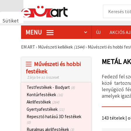
Sütiket
használunk
MENU
ÚJ
AKCIÓS A
🍪 Cookie-
kat és
hasonló
EM ART
›
Művészeti kellékek
(1544)
›
Művészeti és hobbi fe
technológiákat
használunk
annak
METÁL AK
Művészeti és hobbi
érdekében,
hogy
festékek
biztosítsuk
Fedezd fel sz
Zárja be az összeset
a weboldal
megfelelő
közé tartozn
működését,
Testfestékek - Bodyart
(8)
lenyűgöző fé
javítsuk az
Kontúrfestékek
(16)
amelyek igaz
Ön
felhasználói
Akrilfestékek
(264)
élményét,
Gyertyafestékek
(11)
és az Ön
hozzájárulásával
Repesztő hatású 3D festékek
143 tételek | o
elemezzük
(0)
a
forgalmat,
Rugalmas akrilfestékek
(3)