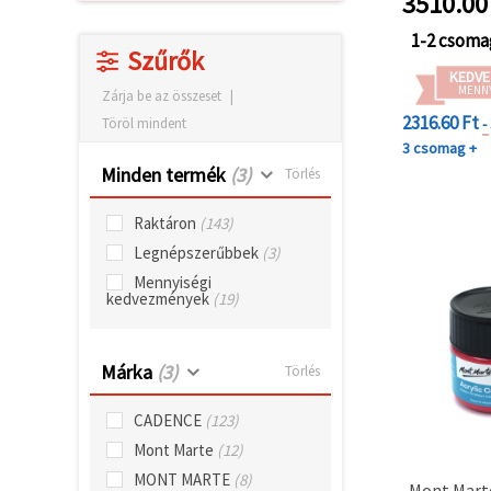
3510.00
"Mentés"
gombra
kattintva.
1-2 csoma
Szűrők
KEDVE
MENN
Fogadja
Zárja be az összeset
|
el
2316.60 Ft
-
Töröl mindent
mindet
3 csomag +
Minden termék
(3)
Törlés
Beállítások
Raktáron
(143)
Legnépszerűbbek
(3)
Mennyiségi
kedvezmények
(19)
Márka
(3)
Törlés
CADENCE
(123)
Mont Marte
(12)
MONT MARTE
(8)
Mont Mart