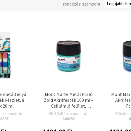
rendezési szempont:
e metálfényű
Mont Marte Metál Ftaló
Mont Mar
ék készlet, 8
Zöld Akrilfesték 100 ml –
Akrilfe
 x 20 ml
Csillámló felület,
Ft
prémium
ri azonosító):
SKU (leltári azonosító):
SKU (lelt
művészminőség, több
46305
846252
8
felületre: vászon, fa,
papír, DIY és hobbi