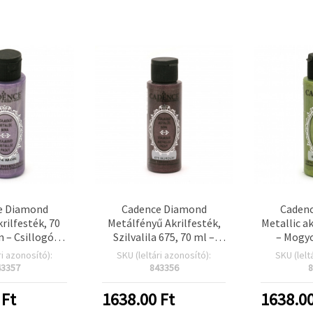
e Diamond
Cadence Diamond
Caden
krilfesték, 70
Metálfényű Akrilfesték,
Metallic a
n – Csillogó
Szilvalila 675, 70 ml –
– Mogyo
a 674, élénk
Többfelületű Csillogó
csillog
ri azonosító):
SKU (leltári azonosító):
SKU (lelt
es festék
Hobbi Festék
művészeti
43357
843356
8
 DIY és hobbi
DIY dekor
ktekhez
Ft
1638.00
Ft
1638.0