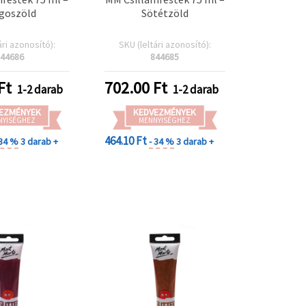
ágoszöld
Sötétzöld
ári azonosító):
SKU (leltári azonosító):
44686
844685
Ft
702.00
Ft
1-2 darab
1-2 darab
EZMÉNYEK
KEDVEZMÉNYEK
NYISÉGHEZ
MENNYISÉGHEZ
464.10 Ft
 34 %
3 darab +
- 34 %
3 darab +