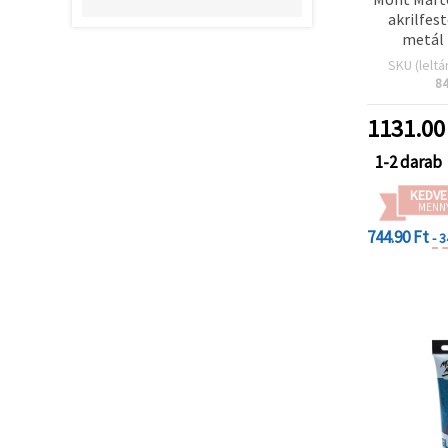
akrilfes
metál
SKU (leltá
8
1131.00
1-2 darab
KEDVE
MENN
744.90 Ft
- 