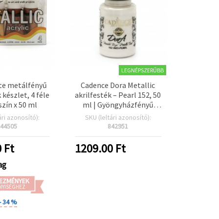
LEGNÉPSZERŰBB
te metálfényű
Cadence Dora Metallic
 készlet, 4 féle
akrilfesték – Pearl 152, 50
szín x 50 ml
ml | Gyöngyházfényű
kézműves festék
ári azonosító):
SKU (leltári azonosító):
művészethez, DIY-hez,
44505
842951
dekorfestéshez és
hobbiprojektekhez
0
Ft
1209.00
Ft
ag
EZMÉNYEK
NYISÉGHEZ
- 34 %