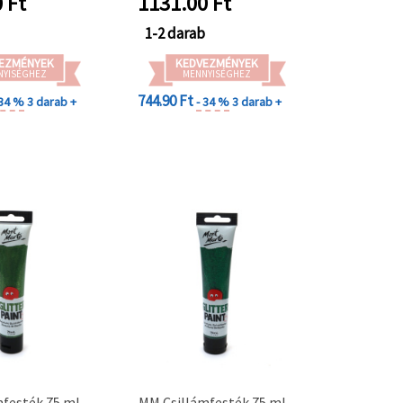
0
Ft
1131.00
Ft
b
1-2 darab
EZMÉNYEK
KEDVEZMÉNYEK
NYISÉGHEZ
MENNYISÉGHEZ
744.90 Ft
 34 %
3 darab +
- 34 %
3 darab +
festék 75 ml –
MM Csillámfesték 75 ml –