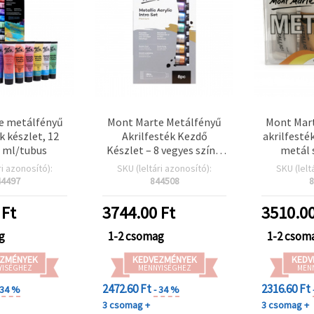
e metálfényű
Mont Marte Metálfényű
Mont Mar
k készlet, 12
Akrilfesték Kezdő
akrilfesték
6 ml/tubus
Készlet – 8 vegyes szín x
metál 
18 ml
ri azonosító):
SKU (leltári azonosító):
SKU (lelt
44497
844508
8
Ft
3744.00
Ft
3510.0
g
1-2 csomag
1-2 csom
ZMÉNYEK
KEDVEZMÉNYEK
KEDV
YISÉGHEZ
MENNYISÉGHEZ
MEN
2472.60 Ft
2316.60 Ft
 34 %
- 34 %
3 csomag +
3 csomag +