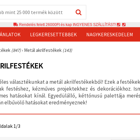
Rendelés felett 26000Ft és kap INGYENES SZÁLLÍTÁST!
JÁNLATOK
LEGKERESETTEBBEK
NAGYKERESKEDELEM
stékek
(847)
›
Metál akrilfestékek
(143)
RILFESTÉKEK
éles választékunkat a metál akrilfestékekből! Ezek a festék
ak festéshez, kézműves projektekhez és dekorációkhoz. 
mes hatásokat kínál. Egyedülálló, kéttónusú palettája merés
án elbűvölő hatásokat eredményeznek!
ldalak 1/3