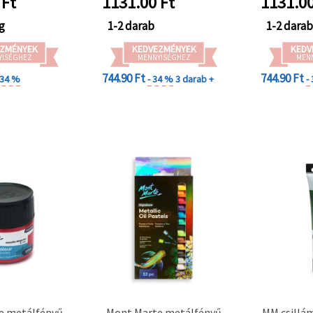
Ft
1131.00
Ft
1131.0
kézműves projektekhez
g
1-2 darab
1-2 dara
ZMÉNYEK
KEDVEZMÉNYEK
KEDV
YISÉGHEZ
MENNYISÉGHEZ
MEN
744.90 Ft
744.90 Ft
 34 %
- 34 %
3 darab +
-
e metálfényű
Mont Marte metálfényű
MM csillám