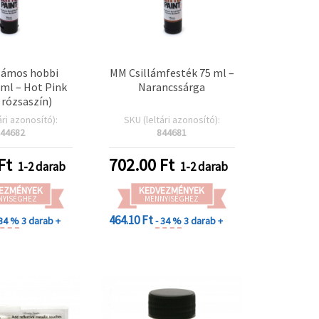
lámos hobbi
MM Csillámfesték 75 ml –
 ml – Hot Pink
Narancssárga
 rózsaszín)
ári azonosító):
SKU (leltári azonosító):
44682
844681
Ft
702.00
Ft
1-2 darab
1-2 darab
EZMÉNYEK
KEDVEZMÉNYEK
NYISÉGHEZ
MENNYISÉGHEZ
464.10 Ft
 34 %
3 darab +
- 34 %
3 darab +