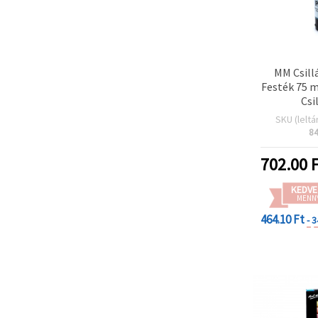
MM Csill
Festék 75 m
Csi
SKU (leltá
8
702.00
F
KEDVE
MENN
464.10 Ft
- 