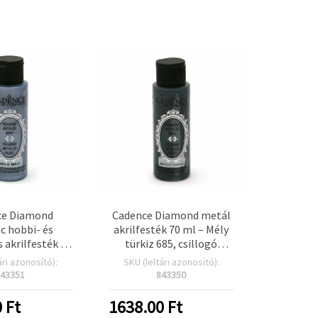
ce Diamond
Cadence Diamond metál
ic hobbi- és
akrilfesték 70 ml – Mély
akrilfesték –
türkiz 685, csillogó
k 683, 70 ml,
metálfényű felület
ári azonosító):
SKU (leltári azonosító):
ó felület DIY
művészeti, kézműves és
43351
843350
ez, vászonhoz,
DIY projektekhez
és papírhoz
0
Ft
1638.00
Ft