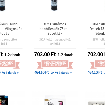
ámos Hobbi
MM Csillámos
MM csil
l – Világoskék
hobbifesték 75 ml -
festék 75
llogás
Sötétkék
(élénk
ri azonosító):
SKU (leltári azonosító):
SKU (lelt
44684
844683
8
t
702.00
Ft
702.00
1-2 darab
1-2 darab
ZMÉNYEK
KEDVEZMÉNYEK
KEDV
YISÉGHEZ
MENNYISÉGHEZ
MEN
464.10 Ft
464.10 Ft
34 %
3 darab +
- 34 %
3 darab +
-