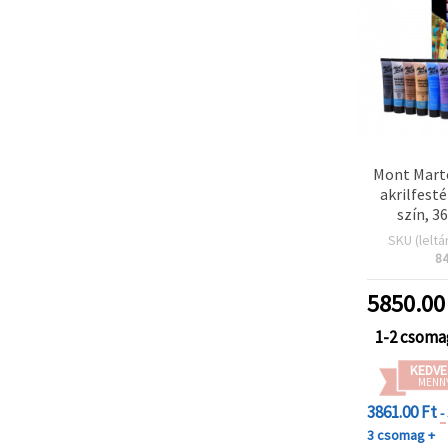
Mont Mart
akrilfesté
szín, 3
SKU (leltá
8
5850.00
1-2 csoma
KEDVE
MENN
3861.00 Ft
-
3 csomag +