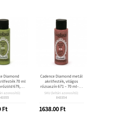
ce Diamond
Cadence Diamond metál
krilfesték 70 ml
akrilfesték, világos
rózöld 679,
rózsaszín 671 – 70 ml-es
ó metálfény
flakon, csillogó
ári azonosító):
SKU (leltári azonosító):
, kézműves és
metálfény hobbi,
43355
843354
 projektekhez
kézműves és DIY
projektekhez
0
Ft
1638.00
Ft