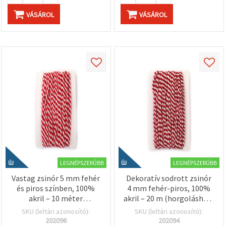
VÁSÁROL
VÁSÁROL
LEGNÉPSZERŰBB
LEGNÉPSZERŰBB
ÚJ
ÚJ
Vastag zsinór 5 mm fehér
Dekoratív sodrott zsinór
és piros színben, 100%
4 mm fehér-piros, 100%
akril – 10 méter
akril – 20 m (horgoláshoz,
(horgoláshoz,
kötéshez, kézműves
SKU (leltári azonosító):
SKU (leltári azonosító):
makraméhoz)
dekorációhoz)
202096
202094