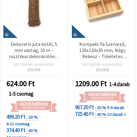
ÚJ
ÚJ
Dekoratív juta kötél, 5
Kompakt Fa Szervező,
mm vastag, 10 m –
120x120x35 mm, Négy
rusztikus dekorációhoz,
Rekesz – Tökéletes
kreatív hobbi kézműves
Tároláshoz, Íróasztali
SKU (leltári azonosító):
SKU (leltári azonosító):
projektekhez és DIY
Rendezéshez és
821038
831956
ötletekhez
Kézműves Kellékekhez
624.00
Ft
1209.00
Ft
1-4 darab
1-5 csomag
KEDVEZMÉNYEK
MENNYISÉGHEZ
KEDVEZMÉNYEK
967.20 Ft
- 20 %
5-9 darab
MENNYISÉGHEZ
725.40 Ft
- 40 %
10 darab +
499.20 Ft
- 20 %
6-11 csomag
374.40 Ft
- 40 %