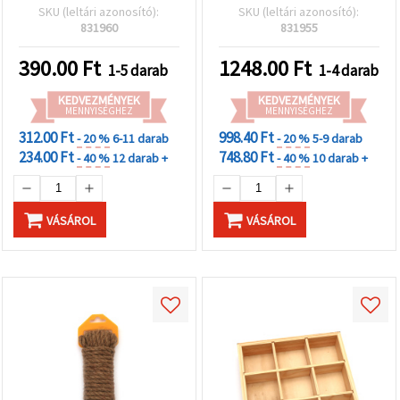
barkács és kreatív hobbi
íróasztal
SKU (leltári azonosító):
SKU (leltári azonosító):
projektekhez, kézműves
rendszerezéshez és
831960
831955
alkotásokhoz
kreatív hobbi kellékekhez
390.00
Ft
1248.00
Ft
1-5 darab
1-4 darab
KEDVEZMÉNYEK
KEDVEZMÉNYEK
MENNYISÉGHEZ
MENNYISÉGHEZ
312.00 Ft
998.40 Ft
- 20 %
6-11 darab
- 20 %
5-9 darab
234.00 Ft
748.80 Ft
- 40 %
12 darab +
- 40 %
10 darab +
VÁSÁROL
VÁSÁROL