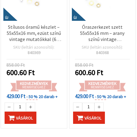
ÚJ
ÚJ
Stílusos óramű készlet –
Óraszerkezet szett
55x55x16 mm, ezüst színű
55x55x16 mm – arany
vintage mutatókkal (65
színű vintage
mm, 92 mm, 120 mm), AA
óramutatókkal (65 mm,
SKU (leltári azonosító):
SKU (leltári azonosító):
1,5 V elemmel működik,
92 mm, 120 mm), AA 1,5 V
840369
840368
hobby és kreatív
elemmel működik, DIY
alapanyagokhoz
faliórához, kreatív hobby
858.00 Ft
858.00 Ft
alapanyag
600.60
Ft
600.60
Ft
KEDVEZMÉNYEK
KEDVEZMÉNYEK
MENNYISÉGHEZ
MENNYISÉGHEZ
429.00 Ft
429.00 Ft
- 50 %
20 darab +
- 50 %
20 darab +
VÁSÁROL
VÁSÁROL