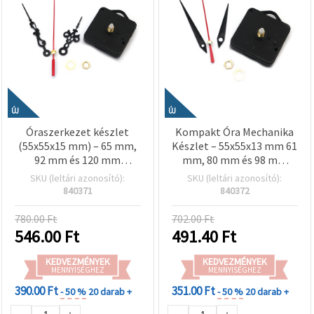
ÚJ
ÚJ
Óraszerkezet készlet
Kompakt Óra Mechanika
(55x55x15 mm) – 65 mm,
Készlet – 55x55x13 mm 61
92 mm és 120 mm
mm, 80 mm és 98 mm
mutatókkal, AA 1,5 V
Mutatókkal, AA 1.5 V
SKU (leltári azonosító):
SKU (leltári azonosító):
elemmel működik, DIY
Elemmeghajtású
840371
840372
óra készítéshez, kreatív
hobby kellék
780.00 Ft
702.00 Ft
546.00
Ft
491.40
Ft
KEDVEZMÉNYEK
KEDVEZMÉNYEK
MENNYISÉGHEZ
MENNYISÉGHEZ
390.00 Ft
351.00 Ft
- 50 %
20 darab +
- 50 %
20 darab +