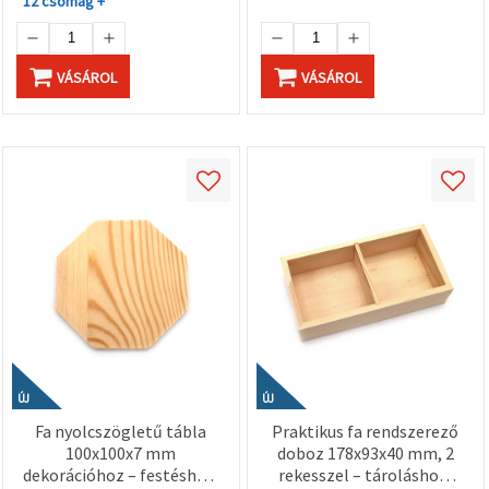
12 csomag +
VÁSÁROL
VÁSÁROL
ÚJ
ÚJ
Fa nyolcszögletű tábla
Praktikus fa rendszerező
100x100x7 mm
doboz 178x93x40 mm, 2
dekorációhoz – festéshez,
rekesszel – tároláshoz,