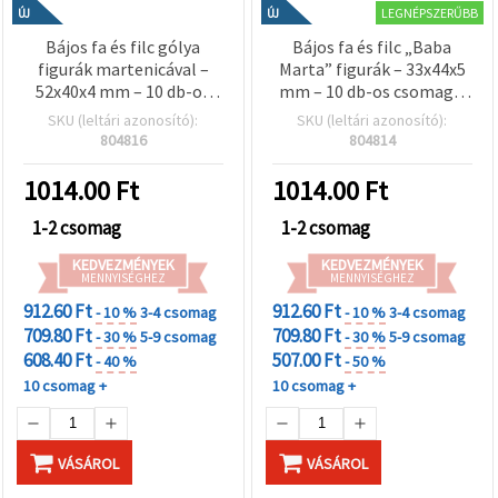
LEGNÉPSZERŰBB
ÚJ
ÚJ
Bájos fa és filc gólya
Bájos fa és filc „Baba
figurák martenicával –
Marta” figurák – 33x44x5
52x40x4 mm – 10 db-os
mm – 10 db-os csomag –
vegyes csomag
vegyes kreatív hobby
SKU (leltári azonosító):
SKU (leltári azonosító):
alapanyag
804816
804814
1014.00
Ft
1014.00
Ft
1-2 csomag
1-2 csomag
KEDVEZMÉNYEK
KEDVEZMÉNYEK
MENNYISÉGHEZ
MENNYISÉGHEZ
912.60 Ft
912.60 Ft
- 10 %
3-4 csomag
- 10 %
3-4 csomag
709.80 Ft
709.80 Ft
- 30 %
5-9 csomag
- 30 %
5-9 csomag
608.40 Ft
507.00 Ft
- 40 %
- 50 %
10 csomag +
10 csomag +
VÁSÁROL
VÁSÁROL