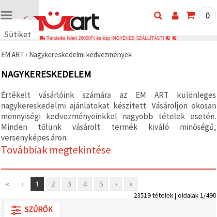
0
Sütiket
Rendelés felett 26000Ft és kap INGYENES SZÁLLÍTÁST!
használunk
EM ART
›
Nagykereskedelmi kedvezmények
🍪 Cookie-
kat és
NAGYKERESKEDELEM
hasonló
technológiákat
használunk
Értékelt vásárlóink számára az EM ART különleges
annak
nagykereskedelmi ajánlatokat készített. Vásároljon okosan
érdekében,
hogy
mennyiségi kedvezményeinkkel nagyobb tételek esetén.
biztosítsuk
Minden tőlünk vásárolt termék kiváló minőségű,
a weboldal
megfelelő
versenyképes áron.
működését,
Továbbiak megtekintése
javítsuk az
Ön
felhasználói
élményét,
és az Ön
«
‹
1
2
3
4
5
›
»
hozzájárulásával
23519 tételek | oldalak 1/490
elemezzük
a
SZŰRŐK
forgalmat,