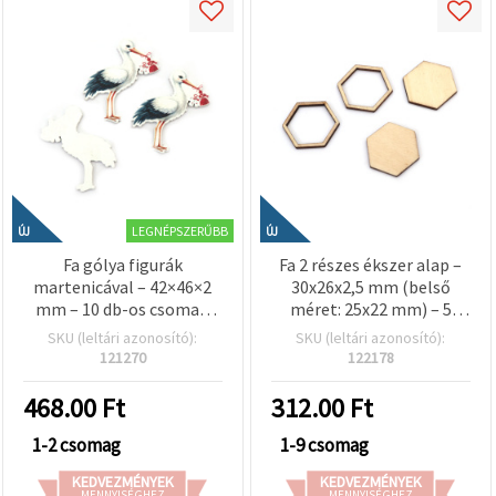
LEGNÉPSZERŰBB
ÚJ
ÚJ
Fa gólya figurák
Fa 2 részes ékszer alap –
martenicával – 42×46×2
30x26x2,5 mm (belső
mm – 10 db-os csomag
méret: 25x22 mm) – 5
(kreatív hobbi, kézműves
db/csomag, kreatív hobby
SKU (leltári azonosító):
SKU (leltári azonosító):
dekoráció)
kellékekhez
121270
122178
468.00
Ft
312.00
Ft
1-2 csomag
1-9 csomag
KEDVEZMÉNYEK
KEDVEZMÉNYEK
MENNYISÉGHEZ
MENNYISÉGHEZ