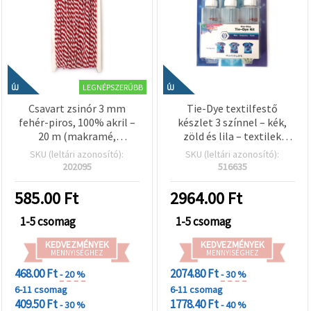
LEGNÉPSZERŰBB
ÚJ
ÚJ
Csavart zsinór 3 mm
Tie-Dye textilfestő
fehér-piros, 100% akril –
készlet 3 színnel – kék,
20 m (makramé,
zöld és lila – textilek
kézműves)
dekorálásához, DIY
SKU (leltári azonosító):
SKU (leltári azonosító):
kézműves projektekhez
202095
516635
és kreatív mintákhoz
585.00
Ft
2964.00
Ft
1-5 csomag
1-5 csomag
KEDVEZMÉNYEK
KEDVEZMÉNYEK
MENNYISÉGHEZ
MENNYISÉGHEZ
468.00 Ft
2074.80 Ft
- 20 %
- 30 %
6-11 csomag
6-11 csomag
409.50 Ft
1778.40 Ft
- 30 %
- 40 %