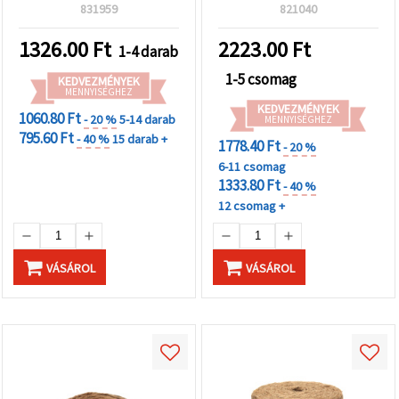
kézműves projektekhez
projektekhez
831959
821040
1326.00
Ft
2223.00
Ft
1-4 darab
1-5 csomag
KEDVEZMÉNYEK
MENNYISÉGHEZ
KEDVEZMÉNYEK
1060.80 Ft
- 20 %
5-14 darab
MENNYISÉGHEZ
795.60 Ft
- 40 %
15 darab +
1778.40 Ft
- 20 %
6-11 csomag
1333.80 Ft
- 40 %
12 csomag +
VÁSÁROL
VÁSÁROL