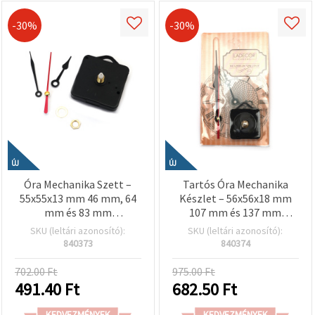
-30%
-30%
ÚJ
ÚJ
Óra Mechanika Szett –
Tartós Óra Mechanika
55x55x13 mm 46 mm, 64
Készlet – 56x56x18 mm
mm és 83 mm
107 mm és 137 mm
Mutatókkal, AA 1.5 V Elem
Mutatókkal, AA 1.5 V
SKU (leltári azonosító):
SKU (leltári azonosító):
Üzemeltetve
Akkumulátorral Működik
840373
840374
702.00 Ft
975.00 Ft
491.40
Ft
682.50
Ft
KEDVEZMÉNYEK
KEDVEZMÉNYEK