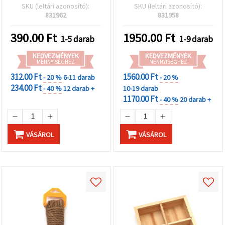
és kreatív hobby
Tárolásra, Asztali
SKU (leltári azonosító):
SKU (leltári azonosító):
kézműves projektekhez
Rendezésre & Kézműves
831962
831958
Kellékekhez
390.00
Ft
1950.00
Ft
1-5 darab
1-9 darab
KEDVEZMÉNYEK
KEDVEZMÉNYEK
MENNYISÉGHEZ
MENNYISÉGHEZ
312.00 Ft
1560.00 Ft
- 20 %
6-11 darab
- 20 %
234.00 Ft
- 40 %
12 darab +
10-19 darab
1170.00 Ft
- 40 %
20 darab +
VÁSÁROL
VÁSÁROL