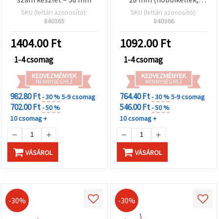
kreatív dekoráció)
SKU (leltári azonosító):
SKU (leltári azonosító):
840365
840366
1404.00
Ft
1092.00
Ft
1-4 csomag
1-4 csomag
KEDVEZMÉNYEK
KEDVEZMÉNYEK
MENNYISÉGHEZ
MENNYISÉGHEZ
982.80 Ft
764.40 Ft
- 30 %
5-9 csomag
- 30 %
5-9 csomag
702.00 Ft
546.00 Ft
- 50 %
- 50 %
10 csomag +
10 csomag +
VÁSÁROL
VÁSÁROL
-30%
-30%