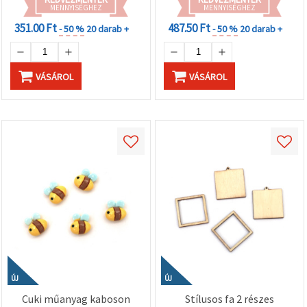
MENNYISÉGHEZ
MENNYISÉGHEZ
351.00 Ft
487.50 Ft
- 50 %
20 darab +
- 50 %
20 darab +
VÁSÁROL
VÁSÁROL
ÚJ
ÚJ
Cuki műanyag kaboson
Stílusos fa 2 részes