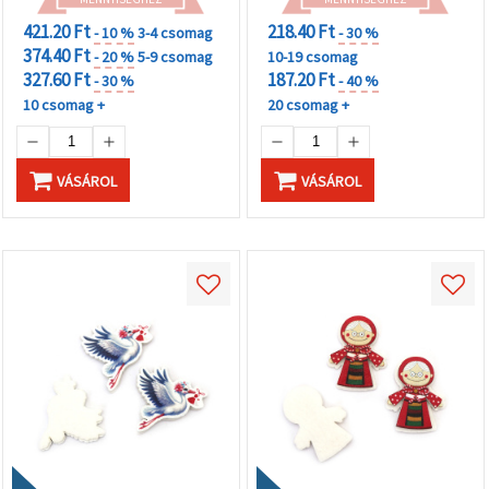
421.20 Ft
218.40 Ft
- 10 %
3-4 csomag
- 30 %
374.40 Ft
- 20 %
5-9 csomag
10-19 csomag
327.60 Ft
187.20 Ft
- 30 %
- 40 %
10 csomag +
20 csomag +
VÁSÁROL
VÁSÁROL