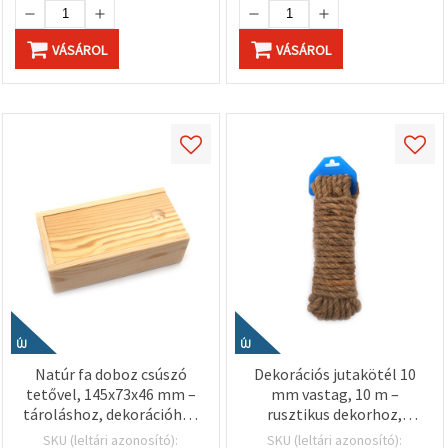
VÁSÁROL
VÁSÁROL
ÚJ
ÚJ
Natúr fa doboz csúszó
Dekorációs jutakötél 10
tetővel, 145x73x46 mm –
mm vastag, 10 m –
tároláshoz, dekorációhoz
rusztikus dekorhoz,
és kreatív hobbi/DIY
kézműves és DIY kreatív
SKU (leltári azonosító):
SKU (leltári azonosító):