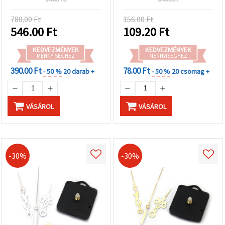
elemmel működik
javításhoz, DIY)
780.00 Ft
156.00 Ft
546.00
Ft
109.20
Ft
KEDVEZMÉNYEK
KEDVEZMÉNYEK
MENNYISÉGHEZ
MENNYISÉGHEZ
390.00 Ft
78.00 Ft
- 50 %
20 darab +
- 50 %
20 csomag +
VÁSÁROL
VÁSÁROL
-30%
-30%