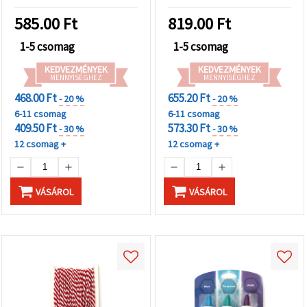
585.00
Ft
819.00
Ft
1-5 csomag
1-5 csomag
KEDVEZMÉNYEK
KEDVEZMÉNYEK
MENNYISÉGHEZ
MENNYISÉGHEZ
468.00 Ft
655.20 Ft
- 20 %
- 20 %
6-11 csomag
6-11 csomag
409.50 Ft
573.30 Ft
- 30 %
- 30 %
12 csomag +
12 csomag +
VÁSÁROL
VÁSÁROL