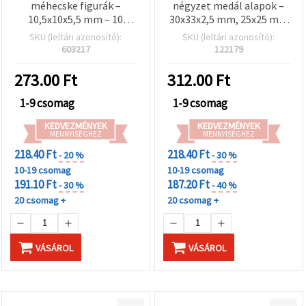
méhecske figurák –
négyzet medál alapok –
10,5x10x5,5 mm – 10
30x33x2,5 mm, 25x25 mm
db/csomag (vegyes)
belső méret, 1 mm furat –
SKU (leltári azonosító):
SKU (leltári azonosító):
5 db/csomag,
603217
122179
ékszerkészítéshez
273.00
Ft
312.00
Ft
1-9 csomag
1-9 csomag
KEDVEZMÉNYEK
KEDVEZMÉNYEK
MENNYISÉGHEZ
MENNYISÉGHEZ
218.40 Ft
218.40 Ft
- 20 %
- 30 %
10-19 csomag
10-19 csomag
191.10 Ft
187.20 Ft
- 30 %
- 40 %
20 csomag +
20 csomag +
VÁSÁROL
VÁSÁROL