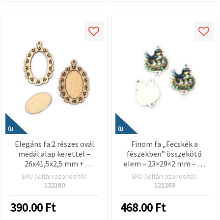
ÚJ
ÚJ
Elegáns fa 2 részes ovál
Finom fa „Fecskék a
medál alap kerettel –
fészekben” összekötő
26x41,5x2,5 mm +
elem – 23×29×2 mm – 10
45x67x2,5 mm keret, 3
db/csomag
SKU (leltári azonosító):
SKU (leltári azonosító):
mm furat – 5 db/csomag
122180
121269
(ékszerkészítés, DIY)
390.00
Ft
468.00
Ft