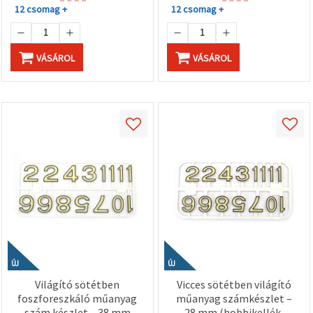
12 csomag +
12 csomag +
VÁSÁROL
VÁSÁROL
ÚJ
ÚJ
Világító sötétben
Vicces sötétben világító
foszforeszkáló műanyag
műanyag számkészlet –
szám készlet – 38 mm
28 mm (hobbikellék,