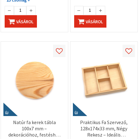
VÁSÁROL
VÁSÁROL
ÚJ
ÚJ
Natúr fa kerek tábla
Praktikus Fa Szervező,
100x7 mm –
128x174x33 mm, Négy
dekorációhoz, festéshez
Rekesz – Ideális