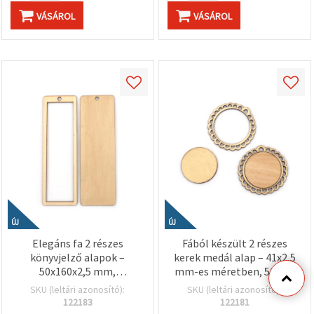
VÁSÁROL
VÁSÁROL
ÚJ
ÚJ
Elegáns fa 2 részes
Fából készült 2 részes
könyvjelző alapok –
kerek medál alap – 41x2,5
50x160x2,5 mm,
mm-es méretben, 56x2,5
38x144x2,5 mm belső
mm-es kerettel és 4x3
SKU (leltári azonosító):
SKU (leltári azonosító):
mérettel és 5 mm lyukkal
mm-es lyukkal – 5
122183
122181
– 2 db-os csomag (DIY
db/csomag