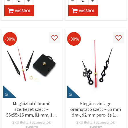
VÁSÁROL
VÁSÁROL
-30%
-30%
ÚJ
ÚJ
Megbízható óramű
Elegáns vintage
szerkezet szett –
óramutató szett – 65 mm
55x55x15 mm, 81 mm, 104
óra-, 92 mm perc- és 120
mm és 130 mm
mm másodpercmutató
SKU (leltári azonosító):
SKU (leltári azonosító):
mutatókkal, AA 1,5 V
fekete színben (óra
840370
840367