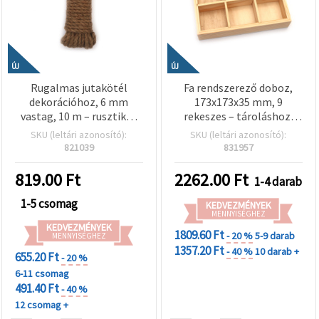
ÚJ
ÚJ
Rugalmas jutakötél
Fa rendszerező doboz,
dekorációhoz, 6 mm
173x173x35 mm, 9
vastag, 10 m – rusztikus
rekeszes – tároláshoz,
dekorhoz, kreatív hobbi
asztali rendszerezéshez
SKU (leltári azonosító):
SKU (leltári azonosító):
kézműves projektekhez
és kreatív hobbi
821039
831957
és DIY ötletekhez
kellékekhez
819.00
Ft
2262.00
Ft
1-4 darab
1-5 csomag
KEDVEZMÉNYEK
MENNYISÉGHEZ
KEDVEZMÉNYEK
1809.60 Ft
- 20 %
5-9 darab
MENNYISÉGHEZ
1357.20 Ft
- 40 %
10 darab +
655.20 Ft
- 20 %
6-11 csomag
491.40 Ft
- 40 %
12 csomag +