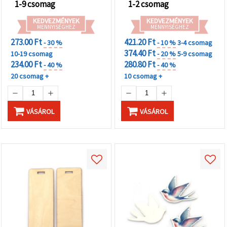
1-9 csomag
1-2 csomag
KEDVEZMÉNYEK
KEDVEZMÉNYEK
MENNYISÉGHEZ
MENNYISÉGHEZ
273.00 Ft
421.20 Ft
- 30 %
- 10 %
3-4 csomag
374.40 Ft
10-19 csomag
- 20 %
5-9 csomag
234.00 Ft
280.80 Ft
- 40 %
- 40 %
20 csomag +
10 csomag +
VÁSÁROL
VÁSÁROL