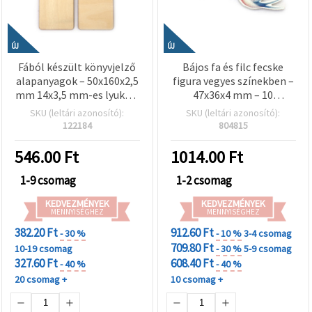
ÚJ
ÚJ
Fából készült könyvjelző
Bájos fa és filc fecske
alapanyagok – 50x160x2,5
figura vegyes színekben –
mm 14x3,5 mm-es lyukkal
47x36x4 mm – 10
– 5 darabos csomag
db/csomag, kreatív hobbi
SKU (leltári azonosító):
SKU (leltári azonosító):
dekor kellék
122184
804815
546.00
Ft
1014.00
Ft
1-9 csomag
1-2 csomag
KEDVEZMÉNYEK
KEDVEZMÉNYEK
MENNYISÉGHEZ
MENNYISÉGHEZ
382.20 Ft
912.60 Ft
- 30 %
- 10 %
3-4 csomag
709.80 Ft
10-19 csomag
- 30 %
5-9 csomag
327.60 Ft
608.40 Ft
- 40 %
- 40 %
20 csomag +
10 csomag +