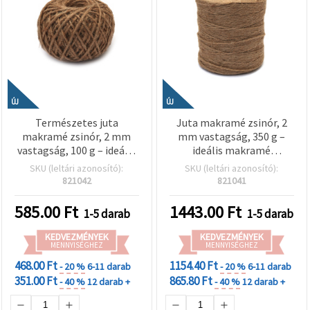
ÚJ
ÚJ
Természetes juta
Juta makramé zsinór, 2
makramé zsinór, 2 mm
mm vastagság, 350 g –
vastagság, 100 g – ideális
ideális makramé
makramé projektekhez,
projektekhez, dekorációs
SKU (leltári azonosító):
SKU (leltári azonosító):
dekorációs kézműves
kézműves munkákhoz és
821042
821041
alkotásokhoz és
kézzel készített
handmade designokhoz
alkotásokhoz
585.00
Ft
1443.00
Ft
1-5 darab
1-5 darab
KEDVEZMÉNYEK
KEDVEZMÉNYEK
MENNYISÉGHEZ
MENNYISÉGHEZ
468.00 Ft
1154.40 Ft
- 20 %
6-11 darab
- 20 %
6-11 darab
351.00 Ft
865.80 Ft
- 40 %
12 darab +
- 40 %
12 darab +