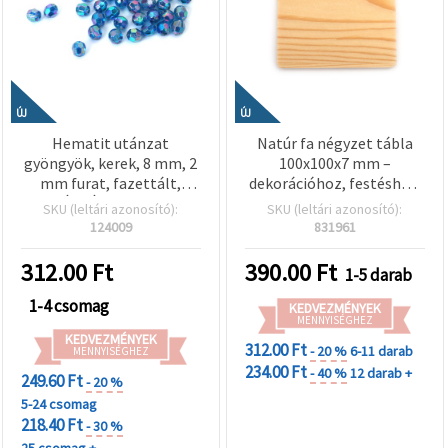
ÚJ
ÚJ
Hematit utánzat
Natúr fa négyzet tábla
gyöngyök, kerek, 8 mm, 2
100x100x7 mm –
mm furat, fazettált,
dekorációhoz, festéshez,
SZIVÁRVÁNY (assortált
kreatív hobby és DIY
SKU (leltári azonosító):
SKU (leltári azonosító):
mix) – 20 g ~80 db
kézműves projektekhez
124009
831961
312.00
Ft
390.00
Ft
1-5 darab
1-4 csomag
KEDVEZMÉNYEK
MENNYISÉGHEZ
KEDVEZMÉNYEK
312.00 Ft
- 20 %
6-11 darab
MENNYISÉGHEZ
234.00 Ft
- 40 %
12 darab +
249.60 Ft
- 20 %
5-24 csomag
218.40 Ft
- 30 %
25 csomag +