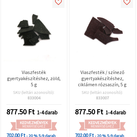
Viaszfesték
Viaszfesték / színező
gyertyakészítéshez, zöld,
gyertyakészítéshez,
5 g
ciklámen rózsaszín, 5 g
SKU (leltári azonosító):
SKU (leltári azonosító):
833004
833007
877.50
Ft
877.50
Ft
1-4 darab
1-4 darab
KEDVEZMÉNYEK
KEDVEZMÉNYEK
MENNYISÉGHEZ
MENNYISÉGHEZ
702.00 Ft
702.00 Ft
- 20 %
5-9 darab
- 20 %
5-9 darab