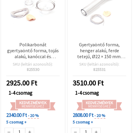
Polikarbonát
Gyertyaöntő forma,
gyertyaöntő forma, tojás
henger alakú, ferde
alakú, kanóccal és
tetejű, Ø22 × 150 mm,
modellező agyaggal,
kanóccal és modellező
SKU (leltári azonosító):
SKU (leltári azonosító):
50×64 mm
gyurmával
825530
825531
2925.00
Ft
3510.00
Ft
1-4 csomag
1-4 csomag
KEDVEZMÉNYEK
KEDVEZMÉNYEK
MENNYISÉGHEZ
MENNYISÉGHEZ
2340.00 Ft
2808.00 Ft
- 20 %
- 20 %
5 csomag +
5 csomag +