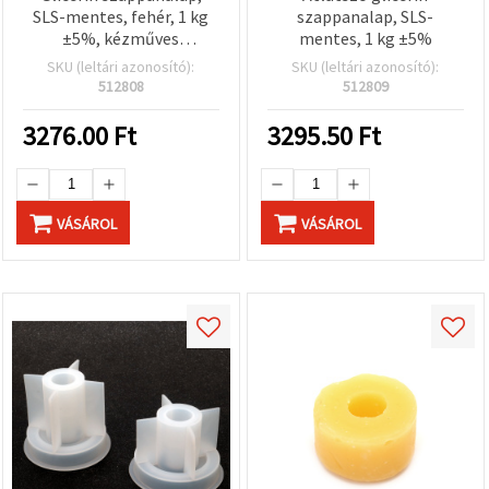
SLS-mentes, fehér, 1 kg
szappanalap, SLS-
±5%, kézműves
mentes, 1 kg ±5%
szappankészítéshez
SKU (leltári azonosító):
SKU (leltári azonosító):
512808
512809
3276.00
Ft
3295.50
Ft
VÁSÁROL
VÁSÁROL