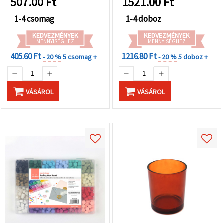
507.00
Ft
1521.00
Ft
1-4 csomag
1-4 doboz
KEDVEZMÉNYEK
KEDVEZMÉNYEK
MENNYISÉGHEZ
MENNYISÉGHEZ
405.60 Ft
1216.80 Ft
- 20 %
5 csomag +
- 20 %
5 doboz +
VÁSÁROL
VÁSÁROL