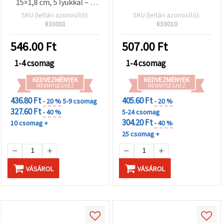
15×1,8 cm, 5 lyukkal – 5
db-os csomag
SKU (leltári azonosító):
SKU (leltári azonosító):
833001
833010
546.00
Ft
507.00
Ft
1-4 csomag
1-4 csomag
KEDVEZMÉNYEK
KEDVEZMÉNYEK
MENNYISÉGHEZ
MENNYISÉGHEZ
436.80 Ft
405.60 Ft
- 20 %
5-9 csomag
- 20 %
327.60 Ft
- 40 %
5-24 csomag
304.20 Ft
10 csomag +
- 40 %
25 csomag +
VÁSÁROL
VÁSÁROL