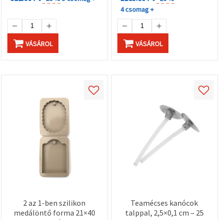
4 csomag +
VÁSÁROL
VÁSÁROL
2 az 1-ben szilikon
Teamécses kanócok
medálöntő forma 21×40
talppal, 2,5×0,1 cm – 25