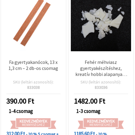
Fa gyertyakanócok, 13 x
Fehér méhviasz
1,3 cm – 2 db-os csomag
gyertyakészítéshez,
kreatív hobbi alapanyag,
0,250 kg
SKU (leltári azonosító):
SKU (leltári azonosító):
833038
833036
390.00
Ft
1482.00
Ft
1-4 csomag
1-3 csomag
KEDVEZMÉNYEK
KEDVEZMÉNYEK
MENNYISÉGHEZ
MENNYISÉGHEZ
312.00 Ft
1185.60 Ft
- 20 %
5 csomag +
- 20 %