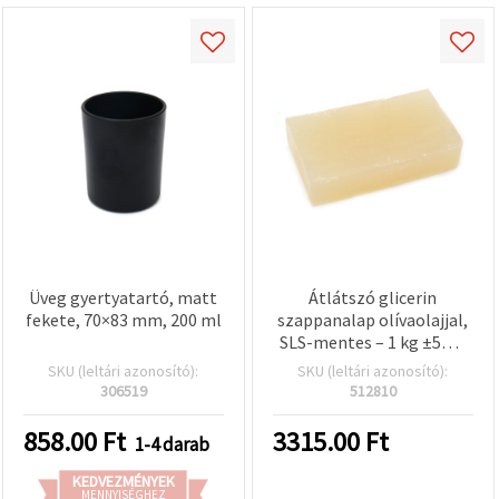
Üveg gyertyatartó, matt
Átlátszó glicerin
fekete, 70×83 mm, 200 ml
szappanalap olívaolajjal,
SLS-mentes – 1 kg ±5% |
kézműves
SKU (leltári azonosító):
SKU (leltári azonosító):
szappankészítéshez
306519
512810
858.00
Ft
3315.00
Ft
1-4 darab
KEDVEZMÉNYEK
MENNYISÉGHEZ