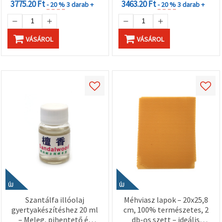
3775.20 Ft
3463.20 Ft
- 20 %
3 darab +
- 20 %
3 darab +
VÁSÁROL
VÁSÁROL
ÚJ
ÚJ
Szantálfa illóolaj
Méhviasz lapok – 20x25,8
gyertyakészítéshez 20 ml
cm, 100% természetes, 2
– Meleg, pihentető és
db-os szett – ideális