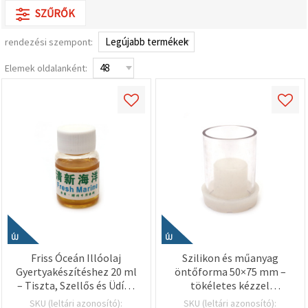
valamint
SZŰRŐK
relevánsabb
tartalmat
és
rendezési szempont:
hirdetéseket
jelenítsünk
Elemek oldalanként:
meg,
beleértve
analitikai és
marketingpartnereink
segítségével
is.
Az "Összes
elfogadása"
gombra
kattintva
elfogadhatja
az összes
sütit, vagy
a
Beállításokban
ÚJ
ÚJ
megadhatja
preferenciáit
Friss Óceán Illóolaj
Szilikon és műanyag
az adott
Gyertyakészítéshez 20 ml
öntőforma 50×75 mm –
típusú sütik
– Tiszta, Szellős és Üdítő
tökéletes kézzel
kiválasztásával
és a
Tengeri Illat DIY Hobby
készített gyertyákhoz,
SKU (leltári azonosító):
SKU (leltári azonosító):