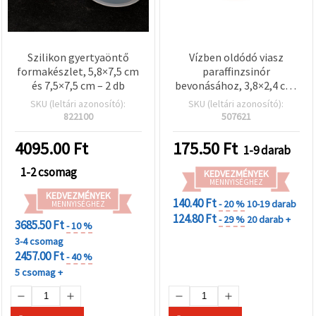
Szilikon gyertyaöntő
Vízben oldódó viasz
formakészlet, 5,8×7,5 cm
paraffinzsinór
és 7,5×7,5 cm – 2 db
bevonásához, 3,8×2,4 cm,
sárga
SKU (leltári azonosító):
SKU (leltári azonosító):
822100
507621
4095.00
Ft
175.50
Ft
1-9 darab
1-2 csomag
KEDVEZMÉNYEK
MENNYISÉGHEZ
KEDVEZMÉNYEK
140.40 Ft
- 20 %
10-19 darab
MENNYISÉGHEZ
124.80 Ft
- 29 %
20 darab +
3685.50 Ft
- 10 %
3-4 csomag
2457.00 Ft
- 40 %
5 csomag +