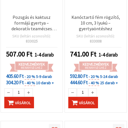
Pozsgás és kaktusz
Kanóctartó fém rögzítő,
formájú gyertya –
10 cm, 3 lyukú –
dekoratív teamécses
gyertyaöntéshez
otthoni dekorációhoz,
SKU (leltári azonosító):
SKU (leltári azonosító):
vegyes színek és formák,
833025
833008
1 db
507.00
Ft
741.00
Ft
1-4 darab
1-4 darab
KEDVEZMÉNYEK
KEDVEZMÉNYEK
MENNYISÉGHEZ
MENNYISÉGHEZ
405.60 Ft
592.80 Ft
- 20 %
5-9 darab
- 20 %
5-24 darab
304.20 Ft
444.60 Ft
- 40 %
10 darab +
- 40 %
25 darab +
VÁSÁROL
VÁSÁROL