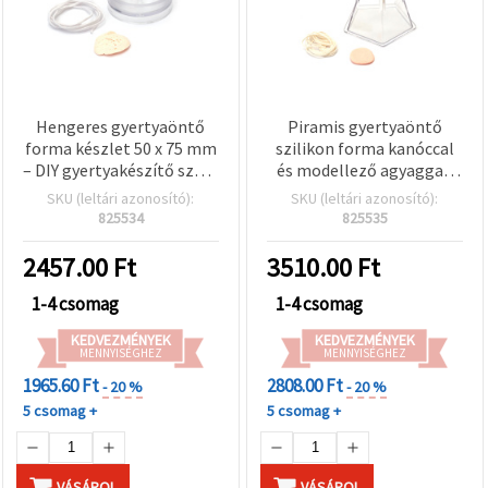
Hengeres gyertyaöntő
Piramis gyertyaöntő
forma készlet 50 x 75 mm
szilikon forma kanóccal
– DIY gyertyakészítő szett
és modellező agyaggal,
kanóccal és puha
158×90 mm
SKU (leltári azonosító):
SKU (leltári azonosító):
tömítőgyurmával
825534
825535
2457.00
Ft
3510.00
Ft
1-4 csomag
1-4 csomag
KEDVEZMÉNYEK
KEDVEZMÉNYEK
MENNYISÉGHEZ
MENNYISÉGHEZ
1965.60 Ft
2808.00 Ft
- 20 %
- 20 %
5 csomag +
5 csomag +
VÁSÁROL
VÁSÁROL