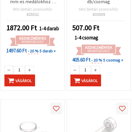
mm-es medálokhoz —
db/csomag
dupla forma (2 dizájn),
SKU (leltári azonosító):
SKU (leltári azonosító):
rugalmas öntőforma
825521
833039
gyantához, epoxihoz, UV
gyantához, polimer
1872.00
Ft
507.00
Ft
1-4 darab
agyaghoz — DIY
ékszerkészítéshez és
1-4 csomag
KEDVEZMÉNYEK
ajándéktárgyakhoz
MENNYISÉGHEZ
KEDVEZMÉNYEK
1497.60 Ft
- 20 %
5 darab +
MENNYISÉGHEZ
405.60 Ft
- 20 %
5 csomag +
VÁSÁROL
VÁSÁROL