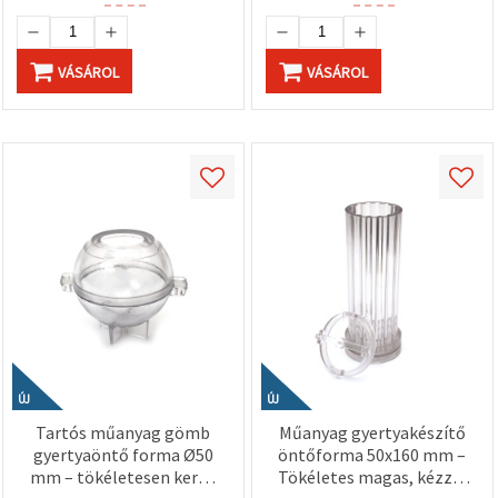
VÁSÁROL
VÁSÁROL
ÚJ
ÚJ
Tartós műanyag gömb
Műanyag gyertyakészítő
gyertyaöntő forma Ø50
öntőforma 50x160 mm –
mm – tökéletesen kerek
Tökéletes magas, kézzel