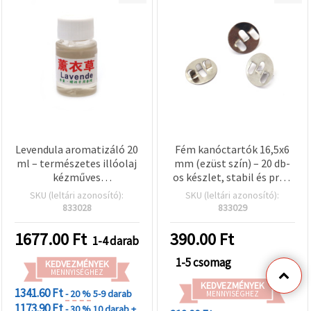
Levendula aromatizáló 20
Fém kanóctartók 16,5x6
ml – természetes illóolaj
mm (ezüst szín) – 20 db-
kézműves
os készlet, stabil és profi
gyertyakészítéshez és
gyertyakészítéshez
SKU (leltári azonosító):
SKU (leltári azonosító):
nyugtató
833028
833029
lakásillatosításhoz
1677.00
Ft
390.00
Ft
1-4 darab
1-5 csomag
KEDVEZMÉNYEK
MENNYISÉGHEZ
KEDVEZMÉNYEK
1341.60 Ft
- 20 %
5-9 darab
MENNYISÉGHEZ
1173.90 Ft
- 30 %
10 darab +