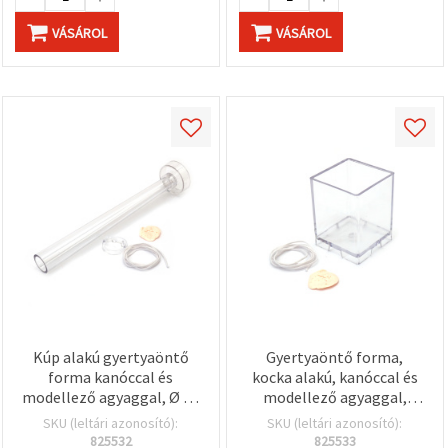
VÁSÁROL
VÁSÁROL
Kúp alakú gyertyaöntő
Gyertyaöntő forma,
forma kanóccal és
kocka alakú, kanóccal és
modellező agyaggal, Ø 22
modellező agyaggal,
x 250 mm
60×60×75 mm
SKU (leltári azonosító):
SKU (leltári azonosító):
825532
825533