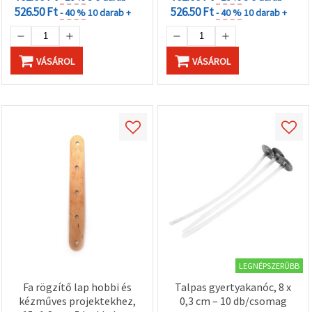
526.50 Ft
526.50 Ft
- 40 %
10 darab +
- 40 %
10 darab +
VÁSÁROL
VÁSÁROL
LEGNÉPSZERŰBB
Fa rögzítő lap hobbi és
Talpas gyertyakanóc, 8 x
kézműves projektekhez,
0,3 cm – 10 db/csomag