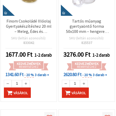
ÚJ
ÚJ
Finom Csokoládé Illóolaj
Tartós műanyag
Gyertyakészítéshez 20 ml
gyertyaöntő forma
– Meleg, Édes és
50x100 mm – hengeres,
Otthonos Aromával
hegyes tetővel, elegáns
SKU (leltári azonosító):
SKU (leltári azonosító):
Alkotásaidhoz
kézműves gyertyákhoz
833042
825537
1677.00
Ft
3276.00
Ft
1-2 darab
1-2 darab
KEDVEZMÉNYEK
KEDVEZMÉNYEK
MENNYISÉGHEZ
MENNYISÉGHEZ
1341.60 Ft
2620.80 Ft
- 20 %
3 darab +
- 20 %
3 darab +
VÁSÁROL
VÁSÁROL