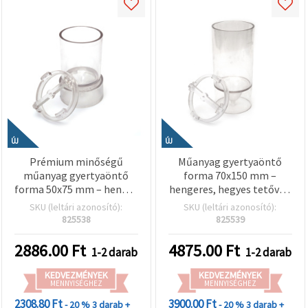
ÚJ
ÚJ
Prémium minőségű
Műanyag gyertyaöntő
műanyag gyertyaöntő
forma 70x150 mm –
forma 50x75 mm – henger
hengeres, hegyes tetővel,
alak, hegyes tetővel,
magas, elegáns kézműves
SKU (leltári azonosító):
SKU (leltári azonosító):
tökéletes kézzel
gyertyákhoz
825538
825539
készített dekor
gyertyákhoz
2886.00
Ft
4875.00
Ft
1-2 darab
1-2 darab
KEDVEZMÉNYEK
KEDVEZMÉNYEK
MENNYISÉGHEZ
MENNYISÉGHEZ
2308.80 Ft
3900.00 Ft
- 20 %
3 darab +
- 20 %
3 darab +