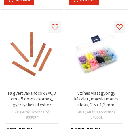
Fa gyertyakanócok 7×0,8
Színes viaszgyöngy
cm – 5 db-os csomag,
készlet, macskamancs
gyertyakészítéshez
alakú, 2,5 x 1,3 mm,
vegyes színek – 200 db
SKU (leltári azonosító):
SKU (leltári azonosító):
833037
840601