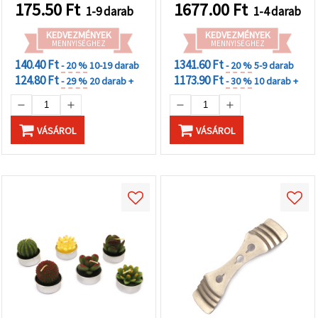
175.50
Ft
1677.00
Ft
1-9 darab
1-4 darab
KEDVEZMÉNYEK
KEDVEZMÉNYEK
MENNYISÉGHEZ
MENNYISÉGHEZ
140.40 Ft
1341.60 Ft
- 20 %
10-19 darab
- 20 %
5-9 darab
124.80 Ft
1173.90 Ft
- 29 %
20 darab +
- 30 %
10 darab +
VÁSÁROL
VÁSÁROL