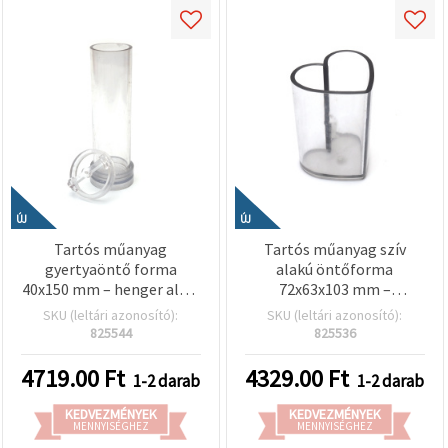
ÚJ
ÚJ
Tartós műanyag
Tartós műanyag szív
gyertyaöntő forma
alakú öntőforma
40x150 mm – henger alak,
72x63x103 mm –
ideális magas kézműves
tökéletes
SKU (leltári azonosító):
SKU (leltári azonosító):
gyertyákhoz és elegáns
szappankészítéshez,
825544
825536
lakásdekorhoz
műgyanta öntéshez és
kreatív hobbi
4719.00
Ft
4329.00
Ft
1-2 darab
1-2 darab
dekorációkhoz
KEDVEZMÉNYEK
KEDVEZMÉNYEK
MENNYISÉGHEZ
MENNYISÉGHEZ