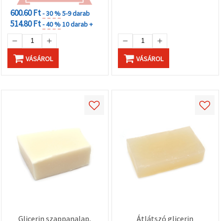
600.60 Ft
- 30 %
5-9 darab
514.80 Ft
- 40 %
10 darab +
VÁSÁROL
VÁSÁROL
Glicerin szappanalap,
Átlátszó glicerin