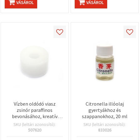
VÁSÁROL
VÁSÁROL
Vízben oldódó viasz
Citronella illóolaj
zsinór paraffinos
gyertyákhoz és
bevonásához, kreatív
szappanokhoz, 20 ml
hobbi, 3,6 x 2,4 cm, fehér
SKU (leltári azonosító):
SKU (leltári azonosító):
507620
833026