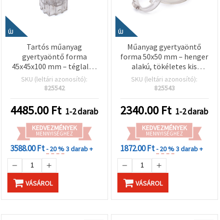
ÚJ
ÚJ
Tartós műanyag
Műanyag gyertyaöntő
gyertyaöntő forma
forma 50x50 mm – henger
45x45x100 mm – téglalap
alakú, tökéletes kis
alakú, modern kézműves
kézműves gyertyákhoz és
SKU (leltári azonosító):
SKU (leltári azonosító):
gyertyákhoz és
kreatív dekorációhoz
825542
825543
lakásdekorhoz
4485.00
Ft
2340.00
Ft
1-2 darab
1-2 darab
KEDVEZMÉNYEK
KEDVEZMÉNYEK
MENNYISÉGHEZ
MENNYISÉGHEZ
3588.00 Ft
1872.00 Ft
- 20 %
3 darab +
- 20 %
3 darab +
VÁSÁROL
VÁSÁROL