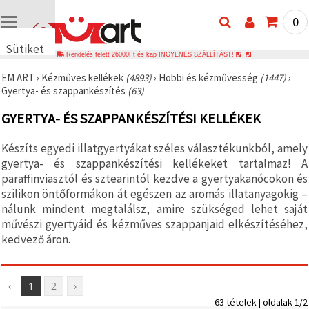
0
Sütiket
Rendelés felett 26000Ft és kap INGYENES SZÁLLÍTÁST!
használunk
EM ART
›
Kézműves kellékek
(4893)
›
Hobbi és kézművesség
(1447)
›
🍪 Cookie-
Gyertya- és szappankészítés
(63)
kat és
hasonló
GYERTYA- ÉS SZAPPANKÉSZÍTÉSI KELLÉKEK
technológiákat
használunk
annak
Készíts egyedi illatgyertyákat széles választékunkból, amely
érdekében,
hogy
gyertya- és szappankészítési kellékeket tartalmaz! A
biztosítsuk
paraffinviasztól és sztearintól kezdve a gyertyakanócokon és
a weboldal
szilikon öntőformákon át egészen az aromás illatanyagokig –
megfelelő
működését,
nálunk mindent megtalálsz, amire szükséged lehet saját
javítsuk az
művészi gyertyáid és kézműves szappanjaid elkészítéséhez,
Ön
kedvező áron.
felhasználói
élményét,
és az Ön
hozzájárulásával
elemezzük
‹
1
2
›
a
63 tételek | oldalak 1/2
forgalmat,