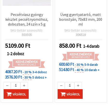
Pecsétviasz gyöngy
Üveg gyertyatartó, matt
készlet pecsétnyomóhoz,
borostyán, 70x83 mm, 200
dobozban, 24 szín x 5 g
ml
SKU (leltári azonosító):
SKU (leltári azonosító):
503505
306518
5109.00
Ft
858.00
Ft
1-4 darab
1-2 doboz
KEDVEZMÉNYEK
MENNYISÉGHEZ
KEDVEZMÉNYEK
600.60 Ft
- 30 %
5-9 darab
MENNYISÉGHEZ
514.80 Ft
- 40 %
10 darab +
4087.20 Ft
- 20 %
3-4 doboz
3576.30 Ft
- 30 %
5 doboz +
VÁSÁROL
VÁSÁROL