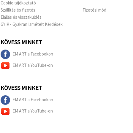
"Mentés"
Cookie tájékoztató
gombra
Szállítás és fizetés
Fizetési mód
kattintva.
Elállás és visszaküldés
GYIK - Gyakran Ismételt Kérdések
Fogadja
el
mindet
KÖVESS MINKET
Beállítások
EM ART a Facebookon
EM ART a YouTube-on
KÖVESS MINKET
EM ART a Facebookon
EM ART a YouTube-on