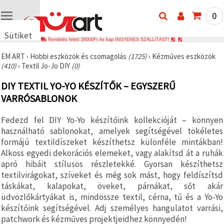
0
Sütiket
Rendelés felett 26000Ft és kap INGYENES SZÁLLÍTÁST!
használunk
EM ART
›
Hobbi eszközök és csomagolás
(1725)
›
Kézműves eszközök
🍪 Cookie-
(410)
›
Textil Jo-Jo DIY
(0)
kat és
hasonló
DIY TEXTIL YO-YO KÉSZÍTŐK – EGYSZERŰ
technológiákat
használunk
VARRÓSABLONOK
annak
érdekében,
hogy
Fedezd fel DIY Yo-Yo készítőink kollekcióját – könnyen
biztosítsuk
használható sablonokat, amelyek segítségével tökéletes
a weboldal
megfelelő
formájú textildíszeket készíthetsz különféle mintákban!
működését,
Alkoss egyedi dekorációs elemeket, vagy alakítsd át a ruhák
javítsuk az
apró hibáit stílusos részletekké. Gyorsan készíthetsz
Ön
felhasználói
textilvirágokat, szíveket és még sok mást, hogy feldíszítsd
élményét,
táskákat, kalapokat, öveket, párnákat, sőt akár
és az Ön
üdvözlőkártyákat is, mindössze textil, cérna, tű és a Yo-Yo
hozzájárulásával
elemezzük
készítőink segítségével. Adj személyes hangulatot varrási,
a
patchwork és kézműves projektjeidhez könnyedén!
forgalmat,