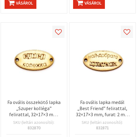
VÁSÁROL
VÁSÁROL
Fa ovális összekötő lapka
Fa ovális lapka medál
„Szuper kolléga”
„Best Friend” felirattal,
felirattal, 32×17×3 mm,
32×17×3 mm, furat: 2 mm
lyuk: 2 mm – 10 db
– 10 db
SKU (leltári azonosító):
SKU (leltári azonosító):
832870
832871