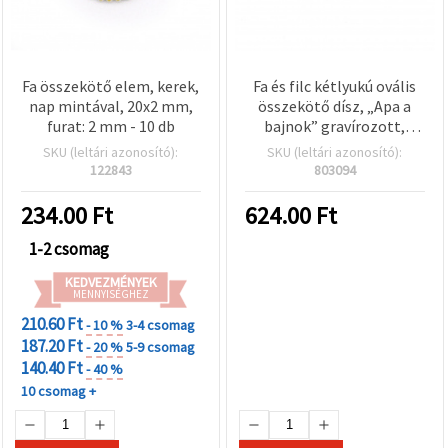
Fa összekötő elem, kerek,
Fa és filc kétlyukú ovális
nap mintával, 20x2 mm,
összekötő dísz, „Apa a
furat: 2 mm - 10 db
bajnok” gravírozott,
természetes fa piros
SKU (leltári azonosító):
SKU (leltári azonosító):
szegéllyel, 40 x 17 x 2 mm,
122843
803094
3 mm-es lyukak, DIY
karkötőkhöz,
234.00
Ft
624.00
Ft
kulcstartókhoz és
kézműves-hobbi
1-2 csomag
projektekhez, 10
KEDVEZMÉNYEK
db/csomag
MENNYISÉGHEZ
210.60 Ft
- 10 %
3-4 csomag
187.20 Ft
- 20 %
5-9 csomag
140.40 Ft
- 40 %
10 csomag +