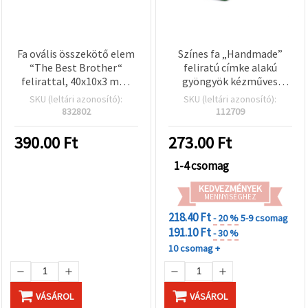
Fa ovális összekötő elem
Színes fa „Handmade”
“The Best Brother“
feliratú címke alakú
felirattal, 40x10x3 mm,
gyöngyök kézműves
lyukak: 2 mm - 10 db
hobbihoz, vegyes színek,
SKU (leltári azonosító):
SKU (leltári azonosító):
12x24x2,5 mm, furat 1
832802
112709
mm – 20 db
390.00
Ft
273.00
Ft
1-4 csomag
KEDVEZMÉNYEK
MENNYISÉGHEZ
218.40 Ft
- 20 %
5-9 csomag
191.10 Ft
- 30 %
10 csomag +
VÁSÁROL
VÁSÁROL