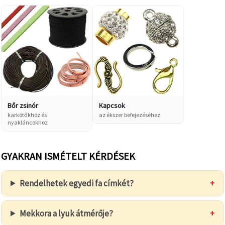
Bőr zsinór
Kapcsok
karkötőkhöz és
az ékszer befejezéséhez
nyakláncokhoz
GYAKRAN ISMÉTELT KÉRDÉSEK
Rendelhetek egyedi fa címkét?
+
Mekkora a lyuk átmérője?
+