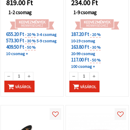
"Mentés"
819.00
Ft
234.00
Ft
gombra
kattintva.
1-2 csomag
1-9 csomag
KEDVEZMÉNYEK
KEDVEZMÉNYEK
Fogadja
MENNYISÉGHEZ
MENNYISÉGHEZ
el
655.20 Ft
187.20 Ft
- 20 %
3-4 csomag
- 20 %
mindet
573.30 Ft
- 30 %
5-9 csomag
10-19 csomag
409.50 Ft
163.80 Ft
- 50 %
- 30 %
Beállítások
10 csomag +
20-99 csomag
117.00 Ft
- 50 %
100 csomag +
VÁSÁROL
VÁSÁROL