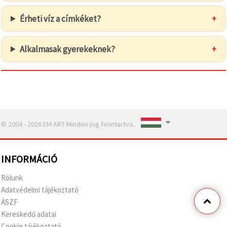
Érheti víz a címkéket?
+
Alkalmasak gyerekeknek?
+
© 2004 - 2026 EM ART Minden jog fenntartva..
INFORMÁCIÓ
Rólunk
Adatvédelmi tájékoztató
ÁSZF
Kereskedő adatai
Cookie tájékoztató