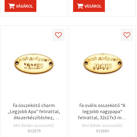
VÁSÁROL
VÁSÁROL
Fa összekötő charm
Fa ovális összekötő “A
„Legjobb Apa” felirattal,
legjobb nagypapa“
ékszerkészítéshez,
felirattal, 32x17x3 mm,
32×17×3 mm, furatok: 2
furatok: 2 mm - 10 db
SKU (leltári azonosító):
SKU (leltári azonosító):
mm – 10 db
832879
832880