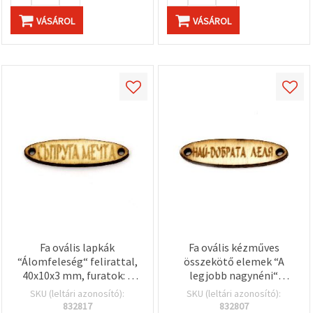
VÁSÁROL
VÁSÁROL
Fa ovális lapkák
Fa ovális kézműves
“Álomfeleség“ felirattal,
összekötő elemek “A
40x10x3 mm, furatok: 2
legjobb nagynéni“
mm – 10 db
felirattal, 40x10x3 mm,
SKU (leltári azonosító):
SKU (leltári azonosító):
furat: 2 mm - 10 db
832817
832807