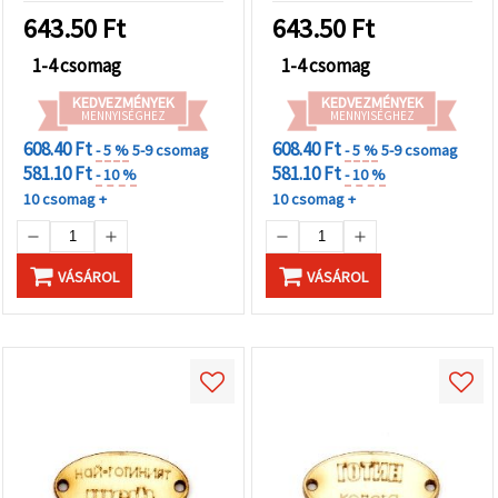
643.50
Ft
643.50
Ft
1-4 csomag
1-4 csomag
KEDVEZMÉNYEK
KEDVEZMÉNYEK
MENNYISÉGHEZ
MENNYISÉGHEZ
608.40 Ft
608.40 Ft
- 5 %
5-9 csomag
- 5 %
5-9 csomag
581.10 Ft
581.10 Ft
- 10 %
- 10 %
10 csomag +
10 csomag +
VÁSÁROL
VÁSÁROL