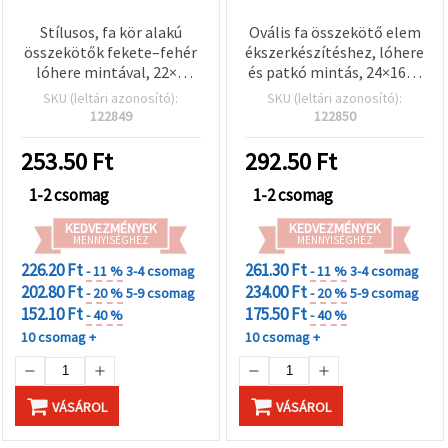
Stílusos, fa kör alakú
Ovális fa összekötő elem
összekötők fekete–fehér
ékszerkészítéshez, lóhere
lóhere mintával, 22×2
és patkó mintás, 24×16×2
mm, 2,5 mm-es lyuk – 10
mm, furat: 2,5 mm – 10 db
SKU (leltári azonosító):
SKU (leltári azonosító):
db-os szett,
122849
122850
ékszerkészítéshez és
kreatív DIY projektekhez
253.50
Ft
292.50
Ft
1-2 csomag
1-2 csomag
KEDVEZMÉNYEK
KEDVEZMÉNYEK
MENNYISÉGHEZ
MENNYISÉGHEZ
226.20 Ft
261.30 Ft
- 11 %
3-4 csomag
- 11 %
3-4 csomag
202.80 Ft
234.00 Ft
- 20 %
5-9 csomag
- 20 %
5-9 csomag
152.10 Ft
175.50 Ft
- 40 %
- 40 %
10 csomag +
10 csomag +
VÁSÁROL
VÁSÁROL