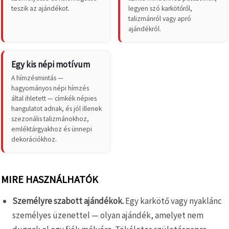
teszik az ajándékot.
legyen szó karkötőről,
talizmánról vagy apró
ajándékról.
Egy kis népi motívum
A hímzésmintás —
hagyományos népi hímzés
által ihletett — címkék népies
hangulatot adnak, és jól illenek
szezonális talizmánokhoz,
emléktárgyakhoz és ünnepi
dekorációkhoz.
MIRE HASZNÁLHATÓK
Személyre szabott ajándékok.
Egy karkötő vagy nyaklánc
személyes üzenettel — olyan ajándék, amelyet nem