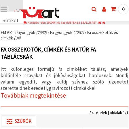
0
Sütiket
Rendelés felett 26000Ft és kap INGYENES SZÁLLÍTÁST!
használunk
EM ART
›
Gyöngyök
(7682)
›
Fa gyöngyök
(1287)
›
Fa összekötők és
🍪 Cookie-
címkék
(34)
kat és
hasonló
FA ÖSSZEKÖTŐK, CÍMKÉK ÉS NATÚR FA
technológiákat
használunk
TÁBLÁCSKÁK
annak
érdekében,
hogy
Itt különleges formájú fa címkéket találsz, amelyek
biztosítsuk
különféle szavakat és jókívánságokat hordoznak. Mondj
a weboldal
megfelelő
valami egyedit, vagy küldj szívhez szóló üzenetet
működését,
szeretteidnek eredeti, gravírozott címkékkel.
javítsuk az
Továbbiak megtekintése
Ön
felhasználói
élményét,
és az Ön
34 tételek | oldalak 1/1
hozzájárulásával
elemezzük
SZŰRŐK
a
forgalmat,