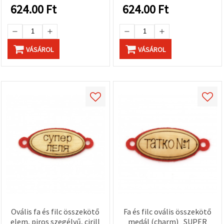
624.00
Ft
624.00
Ft
VÁSÁROL
VÁSÁROL
Ovális fa és filc összekötő
Fa és filc ovális összekötő
elem, piros szegélyű, cirill
medál (charm) „SUPER