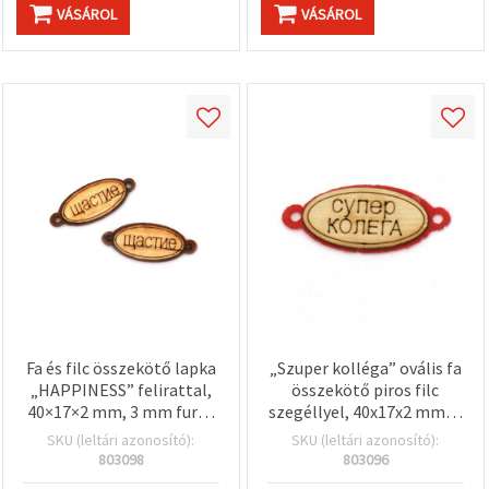
VÁSÁROL
VÁSÁROL
Fa és filc összekötő lapka
„Szuper kolléga” ovális fa
„HAPPINESS” felirattal,
összekötő piros filc
40×17×2 mm, 3 mm furat
szegéllyel, 40x17x2 mm, 3
– 10 db
mm-es lyukakkal, 10 db
SKU (leltári azonosító):
SKU (leltári azonosító):
803098
803096