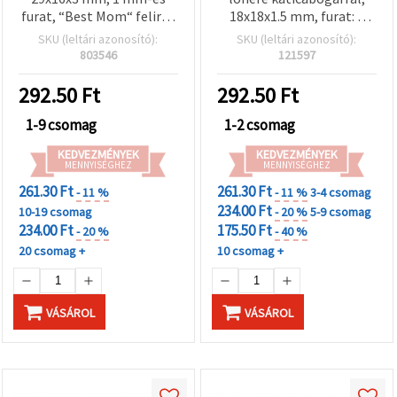
furat, “Best Mom“ felirat
18x18x1.5 mm, furat: 2
– 10 db-os szett
mm – 10 db
SKU (leltári azonosító):
SKU (leltári azonosító):
803546
121597
292.50
Ft
292.50
Ft
1-9 csomag
1-2 csomag
KEDVEZMÉNYEK
KEDVEZMÉNYEK
MENNYISÉGHEZ
MENNYISÉGHEZ
261.30 Ft
261.30 Ft
- 11 %
- 11 %
3-4 csomag
234.00 Ft
10-19 csomag
- 20 %
5-9 csomag
234.00 Ft
175.50 Ft
- 20 %
- 40 %
20 csomag +
10 csomag +
VÁSÁROL
VÁSÁROL