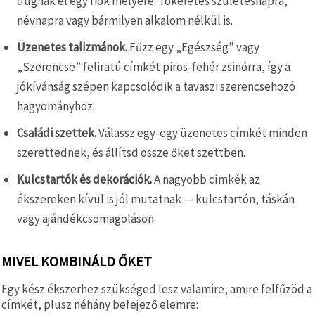
dugnak el egy fiók mélyére. Tökéletes születésnapra,
névnapra vagy bármilyen alkalom nélkül is.
Üzenetes talizmánok.
Fűzz egy „Egészség” vagy
„Szerencse” feliratú címkét piros-fehér zsinórra, így a
jókívánság szépen kapcsolódik a tavaszi szerencsehozó
hagyományhoz.
Családi szettek.
Válassz egy-egy üzenetes címkét minden
szerettednek, és állítsd össze őket szettben.
Kulcstartók és dekorációk.
A nagyobb címkék az
ékszereken kívül is jól mutatnak — kulcstartón, táskán
vagy ajándékcsomagoláson.
MIVEL KOMBINÁLD ŐKET
Egy kész ékszerhez szükséged lesz valamire, amire felfűzöd a
címkét, plusz néhány befejező elemre: