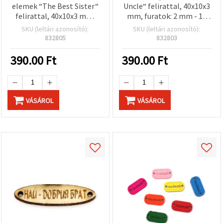
elemek “The Best Sister“
Uncle“ felirattal, 40x10x3
felirattal, 40x10x3 mm,
mm, furatok: 2 mm - 10
furat: 2 mm, 10 db
db
SKU (leltári azonosító):
SKU (leltári azonosító):
832805
832803
390.00
Ft
390.00
Ft
VÁSÁROL
VÁSÁROL