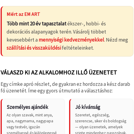
Miért az EM ART
Több mint 20 év tapasztalat
ékszer-, hobbi- és
dekorációs alapanyagok terén. Vásárolj többet
kevesebbért a
mennyiségi kedvezményekkel
. Nézd meg
szállítási és visszaküldési
feltételeinket.
VÁLASZD KI AZ ALKALOMHOZ ILLŐ ÜZENETET
Egy címke apró részlet, de gyakran ez hordozza a kész darab
fő üzenetét. Íme egy gyors útmutató a választáshoz:
Személyes ajándék
Jó kívánság
Az olyan szavak, mint anya,
Szeretet, egészség,
apa, nagymama, nagypapa
szerencse, siker és boldogság
vagy testvér, igazán
— olyan üzenetek, amelyek
személyessé és különlegessé
szinte mindenhez passzolnak,