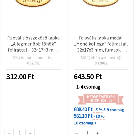
Fa ovális összekötő lapka
Fa ovális lapka medál
„A legmenőbb főnök”
„Menő kolléga” felirattal,
felirattal – 32×17×3 mm,
32x17x3 mm, furatok: 2
furat: 2 mm, 10 db
mm – 10 db
SKU (leltári azonosító):
SKU (leltári azonosító):
832881
832882
312.00
Ft
643.50
Ft
1-4 csomag
KEDVEZMÉNYEK
MENNYISÉGHEZ
608.40 Ft
- 5 %
5-9 csomag
581.10 Ft
- 10 %
10 csomag +