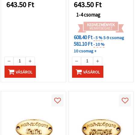
643.50
Ft
643.50
Ft
1-4 csomag
KEDVEZMÉNYEK
MENNYISÉGHEZ
608.40 Ft
- 5 %
5-9 csomag
581.10 Ft
- 10 %
10 csomag +
VÁSÁROL
VÁSÁROL