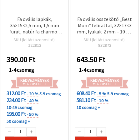
Fa ovális lapkák,
Fa ovális összekötő „Best
35×15×2,5 mm, 1,5 mm
Mom” felirattal, 32×17×3
furat, natúr fa charmok
mm, lyukak: 2 mm – 10 db,
DIY kézműveshez és
ékszerkészítéshez
SKU (leltári azonosító):
SKU (leltári azonosító):
ékszerkészítéshez – 10 db
122813
832873
390.00
Ft
643.50
Ft
1-4 csomag
1-4 csomag
KEDVEZMÉNYEK
KEDVEZMÉNYEK
MENNYISÉGHEZ
MENNYISÉGHEZ
312.00 Ft
608.40 Ft
- 20 %
5-9 csomag
- 5 %
5-9 csomag
234.00 Ft
581.10 Ft
- 40 %
- 10 %
10-49 csomag
10 csomag +
195.00 Ft
- 50 %
50 csomag +