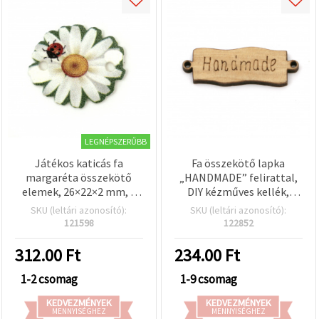
LEGNÉPSZERŰBB
Játékos katicás fa
Fa összekötő lapka
margaréta összekötő
„HANDMADE” felirattal,
elemek, 26×22×2 mm, 2
DIY kézműves kellék,
mm-es furattal – 10
43×14×4 mm, lyuk 2 mm –
SKU (leltári azonosító):
SKU (leltári azonosító):
darabos csomag
5 db
121598
122852
ékszerkészítéshez és
kreatív DIY projektekhez
312.00
Ft
234.00
Ft
1-2 csomag
1-9 csomag
KEDVEZMÉNYEK
KEDVEZMÉNYEK
MENNYISÉGHEZ
MENNYISÉGHEZ