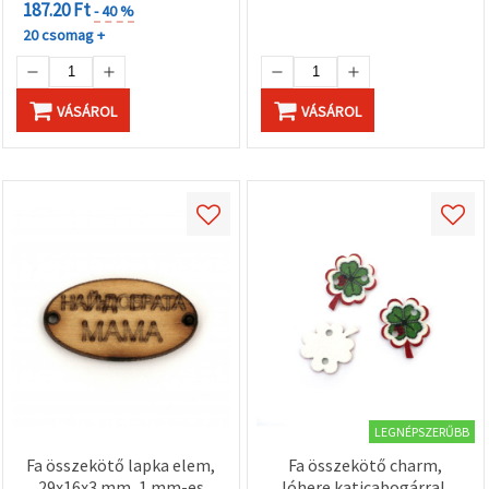
187.20 Ft
- 40 %
20 csomag +
VÁSÁROL
VÁSÁROL
LEGNÉPSZERŰBB
Fa összekötő lapka elem,
Fa összekötő charm,
29x16x3 mm, 1 mm-es
lóhere katicabogárral,