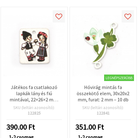
LEGNÉPSZERŰBB
Játékos fa csatlakozó
Hóvirág mintás fa
lapkák lány és fiú
összekötő elem, 30x20x2
mintával, 22×26×2 mm,
mm, furat: 2 mm – 10 db
2,5 mm-es furattal – 10
SKU (leltári azonosító):
SKU (leltári azonosító):
db-os bájos csomag
122825
122841
ékszerkészítéshez és
kreatív hobbi DIY
390.00
Ft
351.00
Ft
projektekhez
1-2 csomag
1-2 csomag