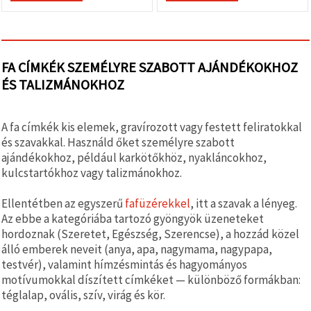
FA CÍMKÉK SZEMÉLYRE SZABOTT AJÁNDÉKOKHOZ
ÉS TALIZMÁNOKHOZ
A fa címkék kis elemek, gravírozott vagy festett feliratokkal
és szavakkal. Használd őket személyre szabott
ajándékokhoz, például karkötőkhöz, nyakláncokhoz,
kulcstartókhoz vagy talizmánokhoz.
Ellentétben az egyszerű
fafüzérekkel
, itt a szavak a lényeg.
Az ebbe a kategóriába tartozó gyöngyök üzeneteket
hordoznak (Szeretet, Egészség, Szerencse), a hozzád közel
álló emberek neveit (anya, apa, nagymama, nagypapa,
testvér), valamint hímzésmintás és hagyományos
motívumokkal díszített címkéket — különböző formákban:
téglalap, ovális, szív, virág és kör.