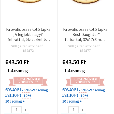
Fa ovális összekötő lapka
Fa ovális összekötő lapka
„A legjobb nagyi”
„Best Daughter”
felirattal, ékszerkellék,
felirattal, 32x17x3 mm,
32×17×3 mm, furat: 2 mm
furatok: 2 mm – 10 db
SKU (leltári azonosító):
SKU (leltári azonosító):
– 10 db
832872
832877
643.50
Ft
643.50
Ft
1-4 csomag
1-4 csomag
KEDVEZMÉNYEK
KEDVEZMÉNYEK
MENNYISÉGHEZ
MENNYISÉGHEZ
608.40 Ft
608.40 Ft
- 5 %
5-9 csomag
- 5 %
5-9 csomag
581.10 Ft
581.10 Ft
- 10 %
- 10 %
10 csomag +
10 csomag +