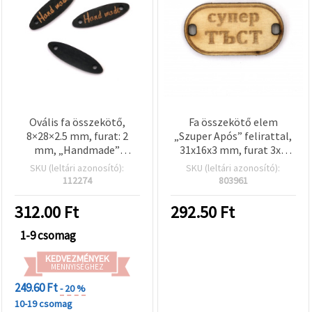
Ovális fa összekötő,
Fa összekötő elem
8×28×2.5 mm, furat: 2
„Szuper Após” felirattal,
mm, „Handmade”
31x16x3 mm, furat 3x2
felirattal / 20 db/csomag
mm – 5 db
SKU (leltári azonosító):
SKU (leltári azonosító):
112274
803961
312.00
Ft
292.50
Ft
1-9 csomag
KEDVEZMÉNYEK
MENNYISÉGHEZ
249.60 Ft
- 20 %
10-19 csomag