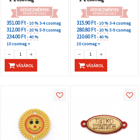
KEDVEZMÉNYEK
KEDVEZMÉNYEK
MENNYISÉGHEZ
MENNYISÉGHEZ
351.00 Ft
315.90 Ft
- 10 %
3-4 csomag
- 10 %
3-4 csomag
312.00 Ft
280.80 Ft
- 20 %
5-9 csomag
- 20 %
5-9 csomag
234.00 Ft
210.60 Ft
- 40 %
- 40 %
10 csomag +
10 csomag +
VÁSÁROL
VÁSÁROL