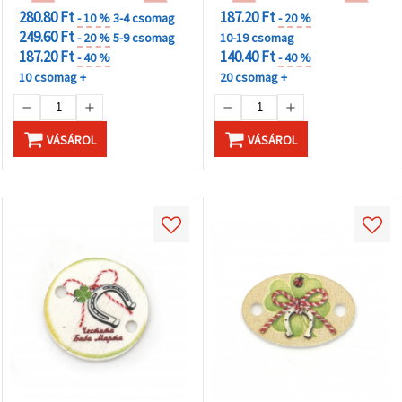
280.80 Ft
187.20 Ft
- 10 %
3-4 csomag
- 20 %
249.60 Ft
- 20 %
5-9 csomag
10-19 csomag
187.20 Ft
140.40 Ft
- 40 %
- 40 %
10 csomag +
20 csomag +
VÁSÁROL
VÁSÁROL