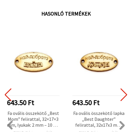
HASONLÓ TERMÉKEK
643.50 Ft
643.50 Ft
Fa ovális összekötő „Best
Fa ovális összekötő lapka
Mom” felirattal, 32×17×3
„Best Daughter”
mm, lyukak: 2 mm – 10 db,
felirattal, 32x17x3 mm,
ékszerkészítéshez
furatok: 2 mm – 10 db