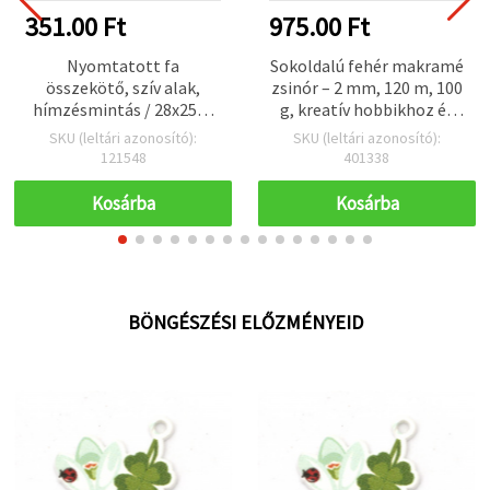
351.00 Ft
975.00 Ft
Nyomtatott fa
Sokoldalú fehér makramé
összekötő, szív alak,
zsinór – 2 mm, 120 m, 100
hímzésmintás / 28x25x2
g, kreatív hobbikhoz és
mm, lyuk: 2 mm – 10 db
dekorációhoz
SKU (leltári azonosító):
SKU (leltári azonosító):
121548
401338
Kosárba
Kosárba
BÖNGÉSZÉSI ELŐZMÉNYEID