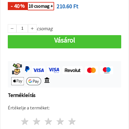
"Mentés"
gombra
- 40
210.60 Ft
%
10 csomag +
kattintva.
Fogadja
csomag
el
mindet
Vásárol
Beállítások
Termékleírás
Értékelje a terméket:
1 csillag
2 csillagok
3 csillagok
4 csillagok
5 csillagok