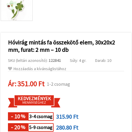
valamint
relevánsabb
tartalmat
és
hirdetéseket
jelenítsünk
meg,
beleértve
analitikai és
Hóvirág mintás fa összekötő elem, 30x20x2
marketingpartnereink
mm, furat: 2 mm – 10 db
segítségével
is.
SKU (leltári azonosító):
122841
Súly: 4 gr.
Darab: 10
Az "Összes
elfogadása"
Hozzáadás a kívánságlistához
gombra
kattintva
elfogadhatja
Ár:
351.00 Ft
1-2 csomag
az összes
sütit, vagy
a
KEDVEZMÉNYEK
Beállításokban
MENNYISÉGHEZ
megadhatja
preferenciáit
az adott
- 10
315.90 Ft
%
3-4 csomag
típusú sütik
kiválasztásával
- 20
280.80 Ft
%
5-9 csomag
és a