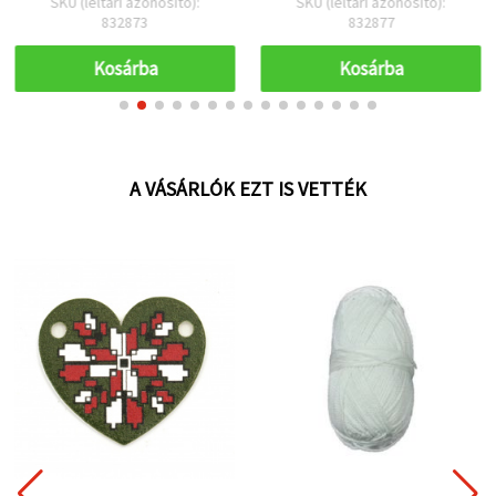
SKU (leltári azonosító):
SKU (leltári azonosító):
832873
832877
Kosárba
Kosárba
A VÁSÁRLÓK EZT IS VETTÉK