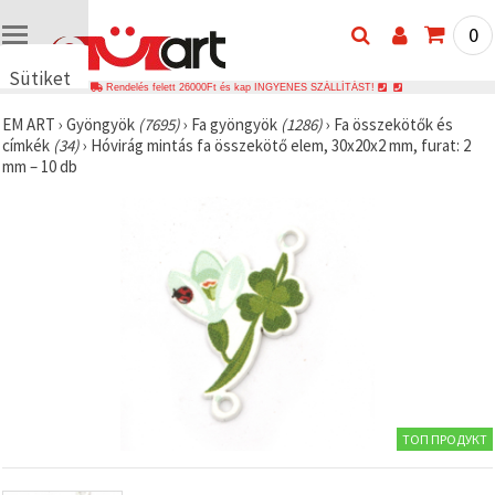
0
Sütiket
Rendelés felett 26000Ft és kap INGYENES SZÁLLÍTÁST!
használunk
EM ART
›
Gyöngyök
(7695)
›
Fa gyöngyök
(1286)
›
Fa összekötők és
🍪 Cookie-
címkék
(34)
›
Hóvirág mintás fa összekötő elem, 30x20x2 mm, furat: 2
kat és
mm – 10 db
hasonló
technológiákat
használunk
annak
érdekében,
hogy
biztosítsuk
a weboldal
megfelelő
működését,
javítsuk az
Ön
felhasználói
élményét,
és az Ön
hozzájárulásával
ТОП ПРОДУКТ
elemezzük
a
forgalmat,