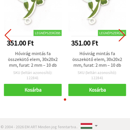
LEGNÉPSZERŰBB
LEGNÉPSZERŰBB
351.00 Ft
351.00 Ft
Hóvirág mintás fa
Hóvirág mintás fa
összekötő elem, 30x20x2
összekötő elem, 30x20x2
mm, furat: 2 mm – 10 db
mm, furat: 2 mm – 10 db
SKU (leltári azonosító):
SKU (leltári azonosító):
122841
122841
Kosárba
Kosárba
© 2004 - 2026 EM ART Minden jog fenntartva..