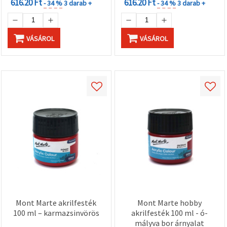
616.20 Ft
616.20 Ft
- 34 %
3 darab +
- 34 %
3 darab +
VÁSÁROL
VÁSÁROL
Mont Marte akrilfesték
Mont Marte hobby
100 ml – karmazsinvörös
akrilfesték 100 ml - ó-
mályva bor árnyalat