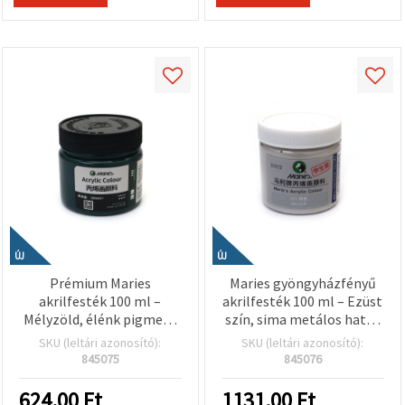
ÚJ
ÚJ
Prémium Maries
Maries gyöngyházfényű
akrilfesték 100 ml –
akrilfesték 100 ml – Ezüst
Mélyzöld, élénk pigment
szín, sima metálos hatás
és sima állag
dekorációhoz, kreatív
SKU (leltári azonosító):
SKU (leltári azonosító):
művészeknek, diákoknak
hobbihoz és kézműves
845075
845076
és kreatív hobby- és
projektekhez
kézműves projektekhez
624.00
Ft
1131.00
Ft