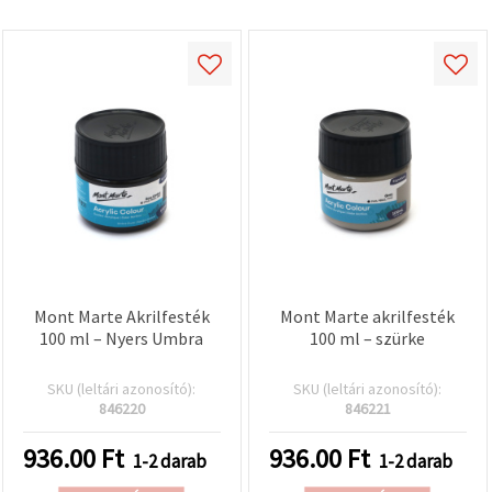
Mont Marte Akrilfesték
Mont Marte akrilfesték
100 ml – Nyers Umbra
100 ml – szürke
SKU (leltári azonosító):
SKU (leltári azonosító):
846220
846221
936.00
Ft
936.00
Ft
1-2 darab
1-2 darab