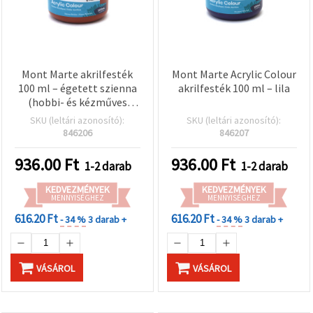
Mont Marte akrilfesték
Mont Marte Acrylic Colour
100 ml – égetett szienna
akrilfesték 100 ml – lila
(hobbi- és kézműves
festék)
SKU (leltári azonosító):
SKU (leltári azonosító):
846206
846207
936.00
Ft
936.00
Ft
1-2 darab
1-2 darab
KEDVEZMÉNYEK
KEDVEZMÉNYEK
MENNYISÉGHEZ
MENNYISÉGHEZ
616.20 Ft
616.20 Ft
- 34 %
3 darab +
- 34 %
3 darab +
VÁSÁROL
VÁSÁROL