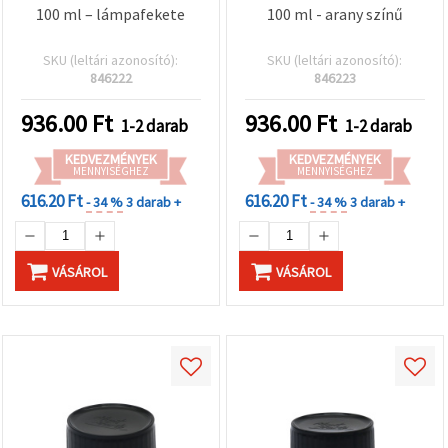
100 ml – lámpafekete
100 ml - arany színű
SKU (leltári azonosító):
SKU (leltári azonosító):
846222
846223
936.00
Ft
936.00
Ft
1-2 darab
1-2 darab
KEDVEZMÉNYEK
KEDVEZMÉNYEK
MENNYISÉGHEZ
MENNYISÉGHEZ
616.20 Ft
616.20 Ft
- 34 %
3 darab +
- 34 %
3 darab +
VÁSÁROL
VÁSÁROL