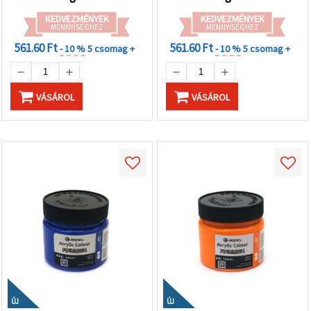
KEDVEZMÉNYEK
KEDVEZMÉNYEK
MENNYISÉGHEZ
MENNYISÉGHEZ
561.60 Ft
561.60 Ft
- 10 %
5 csomag +
- 10 %
5 csomag +
VÁSÁROL
VÁSÁROL
ÚJ
ÚJ