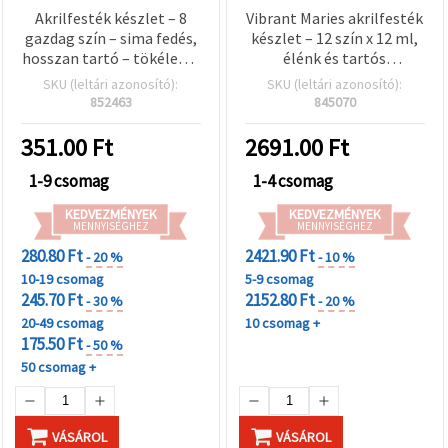
"Mentés"
Akrilfesték készlet – 8
Vibrant Maries akrilfesték
gombra
kattintva.
gazdag szín – sima fedés,
készlet – 12 szín x 12 ml,
hosszan tartó – tökéletes
élénk és tartós
művészeknek és kreatív
pigmentek művészeknek,
SKU (leltári azonosító):
SKU (leltári azonosító):
Fogadja
hobbi alkotóknak
diákoknak és kreatív DIY
852463
845070
el
hobbi kézműves
mindet
projektekhez
351.00
Ft
2691.00
Ft
Beállítások
1-9 csomag
1-4 csomag
KEDVEZMÉNYEK
KEDVEZMÉNYEK
MENNYISÉGHEZ
MENNYISÉGHEZ
280.80 Ft
2421.90 Ft
- 20 %
- 10 %
10-19 csomag
5-9 csomag
245.70 Ft
2152.80 Ft
- 30 %
- 20 %
20-49 csomag
10 csomag +
175.50 Ft
- 50 %
50 csomag +
VÁSÁROL
VÁSÁROL