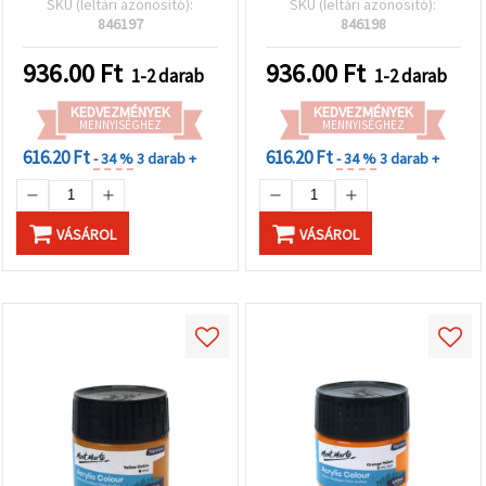
SKU (leltári azonosító):
SKU (leltári azonosító):
846197
846198
936.00
Ft
936.00
Ft
1-2 darab
1-2 darab
KEDVEZMÉNYEK
KEDVEZMÉNYEK
MENNYISÉGHEZ
MENNYISÉGHEZ
616.20 Ft
616.20 Ft
- 34 %
3 darab +
- 34 %
3 darab +
VÁSÁROL
VÁSÁROL