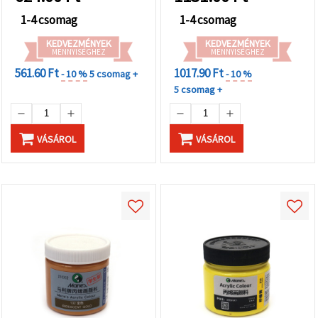
1-4 csomag
1-4 csomag
KEDVEZMÉNYEK
KEDVEZMÉNYEK
MENNYISÉGHEZ
MENNYISÉGHEZ
561.60 Ft
1017.90 Ft
- 10 %
5 csomag +
- 10 %
5 csomag +
VÁSÁROL
VÁSÁROL