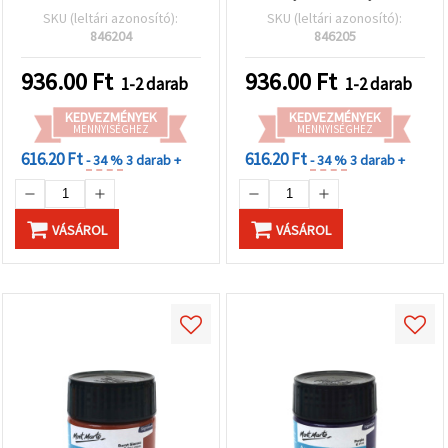
SKU (leltári azonosító):
SKU (leltári azonosító):
846204
846205
936.00
Ft
936.00
Ft
1-2 darab
1-2 darab
KEDVEZMÉNYEK
KEDVEZMÉNYEK
MENNYISÉGHEZ
MENNYISÉGHEZ
616.20 Ft
616.20 Ft
- 34 %
3 darab +
- 34 %
3 darab +
VÁSÁROL
VÁSÁROL