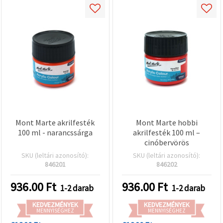
Mont Marte akrilfesték
Mont Marte hobbi
100 ml - narancssárga
akrilfesték 100 ml –
cinóbervörös
SKU (leltári azonosító):
SKU (leltári azonosító):
846201
846202
936.00
Ft
936.00
Ft
1-2 darab
1-2 darab
KEDVEZMÉNYEK
KEDVEZMÉNYEK
MENNYISÉGHEZ
MENNYISÉGHEZ