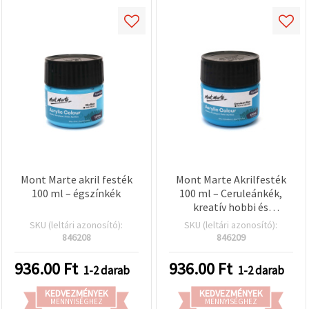
Mont Marte akril festék
Mont Marte Akrilfesték
100 ml – égszínkék
100 ml – Ceruleánkék,
kreatív hobbi és
kézműves festék
SKU (leltári azonosító):
SKU (leltári azonosító):
846208
846209
936.00
Ft
936.00
Ft
1-2 darab
1-2 darab
KEDVEZMÉNYEK
KEDVEZMÉNYEK
MENNYISÉGHEZ
MENNYISÉGHEZ