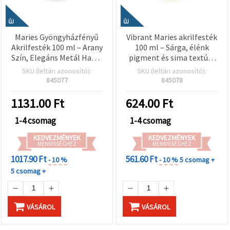
ÚJ
ÚJ
Maries Gyöngyházfényű
Vibrant Maries akrilfesték
Akrilfesték 100 ml – Arany
100 ml – Sárga, élénk
Szín, Elegáns Metál Hatás
pigment és sima textúra
Dekorációhoz, Hobbi
művészeknek, diákoknak
SKU (leltári azonosító):
SKU (leltári azonosító):
Kreatív Kézműves és DIY
és kreatív DIY hobbi- és
845077
845078
Projektekhez
kézműves projektekhez
1131.00
Ft
624.00
Ft
1-4 csomag
1-4 csomag
KEDVEZMÉNYEK
KEDVEZMÉNYEK
MENNYISÉGHEZ
MENNYISÉGHEZ
1017.90 Ft
561.60 Ft
- 10 %
- 10 %
5 csomag +
5 csomag +
VÁSÁROL
VÁSÁROL