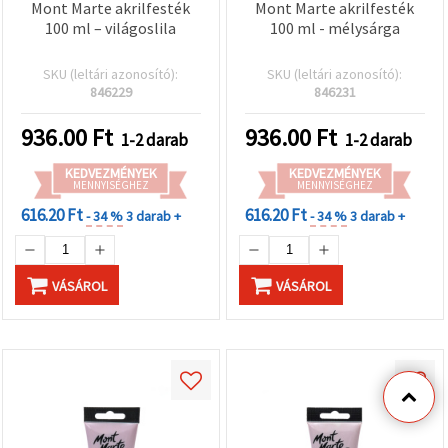
Mont Marte akrilfesték
Mont Marte akrilfesték
100 ml – világoslila
100 ml - mélysárga
SKU (leltári azonosító):
SKU (leltári azonosító):
846229
846231
936.00
Ft
936.00
Ft
1-2 darab
1-2 darab
KEDVEZMÉNYEK
KEDVEZMÉNYEK
MENNYISÉGHEZ
MENNYISÉGHEZ
616.20 Ft
616.20 Ft
- 34 %
3 darab +
- 34 %
3 darab +
VÁSÁROL
VÁSÁROL