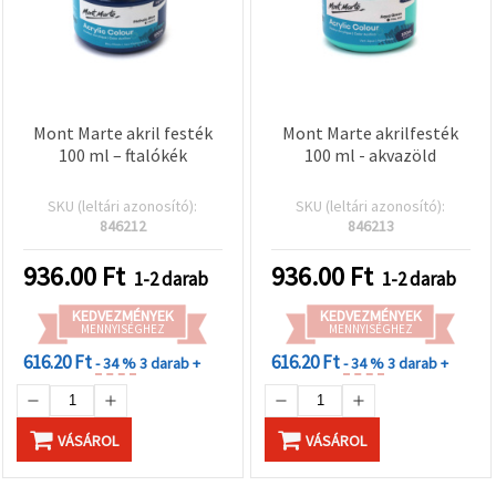
Mont Marte akril festék
Mont Marte akrilfesték
100 ml – ftalókék
100 ml - akvazöld
SKU (leltári azonosító):
SKU (leltári azonosító):
846212
846213
936.00
Ft
936.00
Ft
1-2 darab
1-2 darab
KEDVEZMÉNYEK
KEDVEZMÉNYEK
MENNYISÉGHEZ
MENNYISÉGHEZ
616.20 Ft
616.20 Ft
- 34 %
3 darab +
- 34 %
3 darab +
VÁSÁROL
VÁSÁROL