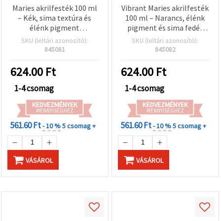
Maries akrilfesték 100 ml
Vibrant Maries akrilfesték
– Kék, sima textúra és
100 ml – Narancs, élénk
élénk pigment
pigment és sima fedés
művészeknek, diákoknak
művészeknek, diákoknak
SKU (leltári azonosító):
SKU (leltári azonosító):
és kreatív festési
és kreatív DIY hobbi- és
845081
845082
projektekhez
kézműves projektekhez
624.00
Ft
624.00
Ft
1-4 csomag
1-4 csomag
KEDVEZMÉNYEK
KEDVEZMÉNYEK
MENNYISÉGHEZ
MENNYISÉGHEZ
561.60 Ft
561.60 Ft
- 10 %
5 csomag +
- 10 %
5 csomag +
VÁSÁROL
VÁSÁROL