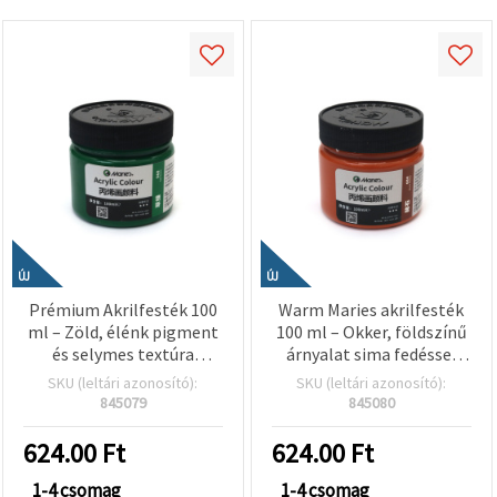
ÚJ
ÚJ
Prémium Akrilfesték 100
Warm Maries akrilfesték
ml – Zöld, élénk pigment
100 ml – Okker, földszínű
és selymes textúra
árnyalat sima fedéssel
művészeknek, diákoknak
művészeknek, diákoknak
SKU (leltári azonosító):
SKU (leltári azonosító):
és kreatív DIY hobbi
és kreatív hobbi-dekor
845079
845080
projektekhez
projektekhez
624.00
Ft
624.00
Ft
1-4 csomag
1-4 csomag