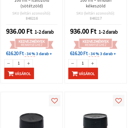
(sötétzöld)
kékeszöld
SKU (leltári azonosító):
SKU (leltári azonosító):
846216
846217
936.00
Ft
936.00
Ft
1-2 darab
1-2 darab
KEDVEZMÉNYEK
KEDVEZMÉNYEK
MENNYISÉGHEZ
MENNYISÉGHEZ
616.20 Ft
616.20 Ft
- 34 %
3 darab +
- 34 %
3 darab +
VÁSÁROL
VÁSÁROL