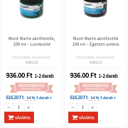
Mont Marte akrilfesték,
Mont Marte akrilfesték
100 ml – Lombzöld
100 ml – Égetett umbra
SKU (leltári azonosító):
SKU (leltári azonosító):
846218
846219
936.00
Ft
936.00
Ft
1-2 darab
1-2 darab
KEDVEZMÉNYEK
KEDVEZMÉNYEK
MENNYISÉGHEZ
MENNYISÉGHEZ
616.20 Ft
616.20 Ft
- 34 %
3 darab +
- 34 %
3 darab +
VÁSÁROL
VÁSÁROL