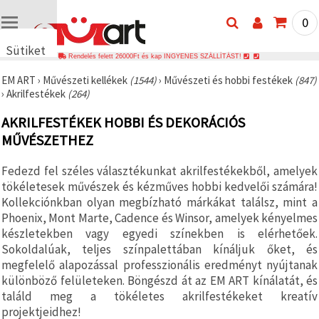
0
Sütiket
Rendelés felett 26000Ft és kap INGYENES SZÁLLÍTÁST!
használunk
EM ART
›
Művészeti kellékek
(1544)
›
Művészeti és hobbi festékek
(847)
🍪 Cookie-
›
Akrilfestékek
(264)
kat és
hasonló
AKRILFESTÉKEK HOBBI ÉS DEKORÁCIÓS
technológiákat
használunk
MŰVÉSZETHEZ
annak
érdekében,
hogy
Fedezd fel széles választékunkat akrilfestékekből, amelyek
biztosítsuk
tökéletesek művészek és kézműves hobbi kedvelői számára!
a weboldal
megfelelő
Kollekciónkban olyan megbízható márkákat találsz, mint a
működését,
Phoenix, Mont Marte, Cadence és Winsor, amelyek kényelmes
javítsuk az
készletekben vagy egyedi színekben is elérhetőek.
Ön
felhasználói
Sokoldalúak, teljes színpalettában kínáljuk őket, és
élményét,
megfelelő alapozással professzionális eredményt nyújtanak
és az Ön
különböző felületeken. Böngészd át az EM ART kínálatát, és
hozzájárulásával
elemezzük
találd meg a tökéletes akrilfestékeket kreatív
a
projektjeidhez!
forgalmat,