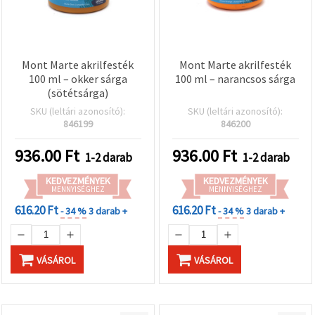
Mont Marte akrilfesték
Mont Marte akrilfesték
100 ml – okker sárga
100 ml – narancsos sárga
(sötétsárga)
SKU (leltári azonosító):
SKU (leltári azonosító):
846199
846200
936.00
Ft
936.00
Ft
1-2 darab
1-2 darab
KEDVEZMÉNYEK
KEDVEZMÉNYEK
MENNYISÉGHEZ
MENNYISÉGHEZ
616.20 Ft
616.20 Ft
- 34 %
3 darab +
- 34 %
3 darab +
VÁSÁROL
VÁSÁROL