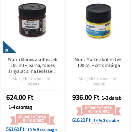
ÚJ
Warm Maries akrilfesték
Mont Marte akrilfesték,
100 ml – barna, földes
100 ml – citromsárga
árnyalat sima fedéssel –
művészeknek, diákoknak
SKU (leltári azonosító):
SKU (leltári azonosító):
és kreatív hobby- és
845083
846196
kézműves projektekhez
624.00
Ft
936.00
Ft
1-2 darab
1-4 csomag
KEDVEZMÉNYEK
MENNYISÉGHEZ
KEDVEZMÉNYEK
616.20 Ft
- 34 %
3 darab +
MENNYISÉGHEZ
561.60 Ft
- 10 %
5 csomag +