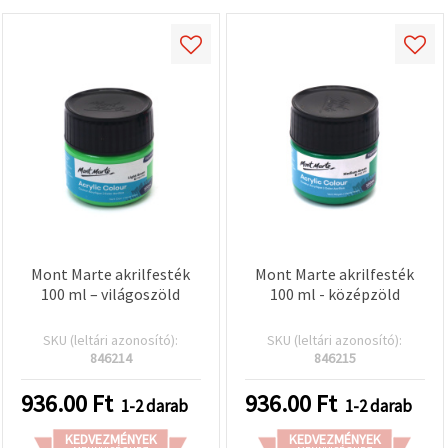
Mont Marte akrilfesték
Mont Marte akrilfesték
100 ml – világoszöld
100 ml - középzöld
SKU (leltári azonosító):
SKU (leltári azonosító):
846214
846215
936.00
Ft
936.00
Ft
1-2 darab
1-2 darab
KEDVEZMÉNYEK
KEDVEZMÉNYEK