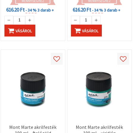
MENNYISÉGHEZ
MENNYISÉGHEZ
616.20 Ft
616.20 Ft
- 34 %
3 darab +
- 34 %
3 darab +
VÁSÁROL
VÁSÁROL
Mont Marte akrilfesték
Mont Marte akrilfesték
100 ml – ftalózöld
100 ml – viridián