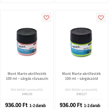
Mont Marte akrilfesték
Mont Marte akrilfesték
100 ml – sárgás rózsaszín
100 ml – sárgászöld
SKU (leltári azonosító):
SKU (leltári azonosító):
846226
846227
936.00
Ft
936.00
Ft
1-2 darab
1-2 darab