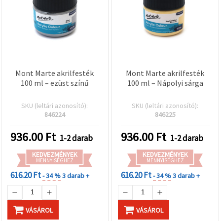
Mont Marte akrilfesték
Mont Marte akrilfesték
100 ml – ezüst színű
100 ml – Nápolyi sárga
SKU (leltári azonosító):
SKU (leltári azonosító):
846224
846225
936.00
Ft
936.00
Ft
1-2 darab
1-2 darab
KEDVEZMÉNYEK
KEDVEZMÉNYEK
MENNYISÉGHEZ
MENNYISÉGHEZ
616.20 Ft
616.20 Ft
- 34 %
3 darab +
- 34 %
3 darab +
VÁSÁROL
VÁSÁROL