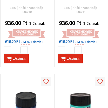
SKU (leltári azonosító):
SKU (leltári azonosító):
846210
846211
936.00
Ft
936.00
Ft
1-2 darab
1-2 darab
KEDVEZMÉNYEK
KEDVEZMÉNYEK
MENNYISÉGHEZ
MENNYISÉGHEZ
616.20 Ft
616.20 Ft
- 34 %
3 darab +
- 34 %
3 darab +
VÁSÁROL
VÁSÁROL