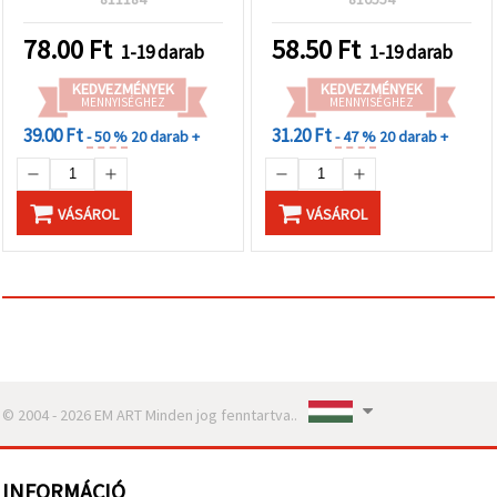
"Mentés"
gombra
kattintva.
78.00
Ft
58.50
Ft
1-19 darab
1-19 darab
KEDVEZMÉNYEK
KEDVEZMÉNYEK
Fogadja
MENNYISÉGHEZ
MENNYISÉGHEZ
el
39.00 Ft
31.20 Ft
- 50 %
20 darab +
- 47 %
20 darab +
mindet
Beállítások
VÁSÁROL
VÁSÁROL
© 2004 - 2026 EM ART Minden jog fenntartva..
INFORMÁCIÓ