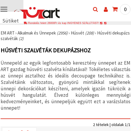
0
Sütiket
Rendelés felett 26000Ft és kap INGYENES SZÁLLÍTÁST!
használunk
EM ART
›
Alkalmak és Ünnepek
(2956)
›
Húsvét
(208)
›
Húsvéti dekupázs
🍪 Cookie-
szalvéták
(2)
kat és
hasonló
HÚSVÉTI SZALVÉTÁK DEKUPÁZSHOZ
technológiákat
használunk
annak
Ünnepeld az egyik legfontosabb keresztény ünnepet az EM
érdekében,
hogy
ART gazdag húsvéti szalvéta kínálatával! Tökéletes választás
biztosítsuk
az ünnepi asztalhoz és ideális decoupage technikához is.
a weboldal
Szalvétáink változatos, gyönyörű mintákkal segítenek
megfelelő
működését,
ünnepi dekorációkat készíteni, amelyek igazán tükrözik a
javítsuk az
húsvét hangulatát. Élvezd különleges mennyiségi
Ön
kedvezményeinket, és ünnepeljük együtt ezt a varázslatos
felhasználói
élményét,
ünnepet!
és az Ön
hozzájárulásával
elemezzük
a
2 tételek | oldalak 1/1
forgalmat,