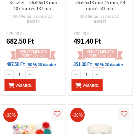
Készlet – 56x56x18 mm
55x55x13 mm 46 mm, 64
107 mm és 137 mm
mm és 83 mm
Mutatókkal, AA 1.5 V
Mutatókkal, AA 1.5 V Elem
SKU (leltári azonosító):
SKU (leltári azonosító):
Akkumulátorral Működik
Üzemeltetve
840374
840373
975.00 Ft
702.00 Ft
682.50
Ft
491.40
Ft
KEDVEZMÉNYEK
KEDVEZMÉNYEK
MENNYISÉGHEZ
MENNYISÉGHEZ
487.50 Ft
351.00 Ft
- 50 %
20 darab +
- 50 %
20 darab +
VÁSÁROL
VÁSÁROL
-30%
-30%