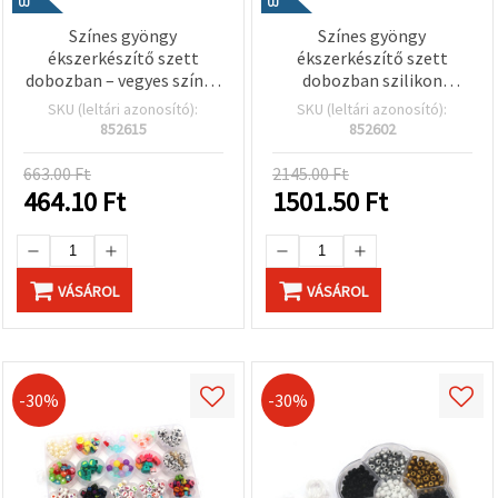
ÚJ
ÚJ
Színes gyöngy
Színes gyöngy
ékszerkészítő szett
ékszerkészítő szett
dobozban – vegyes színek
dobozban szilikon
– gyerekeknek kreatív
elasztikus damillal –
SKU (leltári azonosító):
SKU (leltári azonosító):
kézműveskedéshez és DIY
vegyes színek – kreatív
852615
852602
ékszerkészítéshez
gyerek kézműves és DIY
ékszerkészítéshez
663.00 Ft
2145.00 Ft
464.10
Ft
1501.50
Ft
VÁSÁROL
VÁSÁROL
-30%
-30%