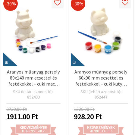
-30%
-30%
ÚJ
ÚJ
Aranyos műanyag persely
Aranyos műanyag persely
80x140 mm ecsettel és
60x90 mm ecsettel és
festékekkel – cuki macis
festékekkel – cuki kutyás
gyerek kreatív készlet
design gyerekeknek,
SKU (leltári azonosító):
SKU (leltári azonosító):
hobby és kézműves
kreatív hobbi festéshez
852433
852447
alkotáshoz (EM ART)
2730.00 Ft
1326.00 Ft
1911.00
Ft
928.20
Ft
KEDVEZMÉNYEK
KEDVEZMÉNYEK
MENNYISÉGHEZ
MENNYISÉGHEZ