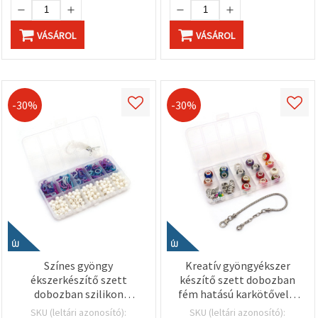
VÁSÁROL
VÁSÁROL
-30%
-30%
ÚJ
ÚJ
Színes gyöngy
Kreatív gyöngyékszer
ékszerkészítő szett
készítő szett dobozban
dobozban szilikon
fém hatású karkötővel –
elasztikus gumival –
Vegyes formák és színek
SKU (leltári azonosító):
SKU (leltári azonosító):