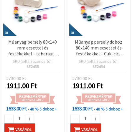
ÚJ
ÚJ
Műanyag persely 80x140
Műanyag persely doboz
mm ecsettel és
80x140 mm ecsettel és
festékekkel – teherautó
festékekkel – Cuki cica
mintás gyerek kreatív
mintás kreatív szett
SKU (leltári azonosító):
SKU (leltári azonosító):
szett
gyerekeknek, hobbi és
852435
852434
kézműves kellék EM ART
2730.00 Ft
2730.00 Ft
1911.00
Ft
1911.00
Ft
KEDVEZMÉNYEK
KEDVEZMÉNYEK
MENNYISÉGHEZ
MENNYISÉGHEZ
1638.00 Ft
1638.00 Ft
- 40 %
5 doboz +
- 40 %
5 doboz +
VÁSÁROL
VÁSÁROL