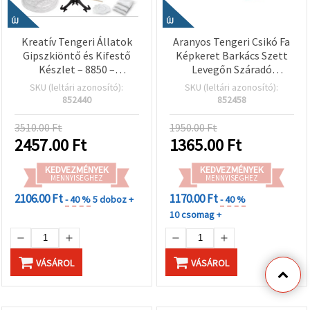
ÚJ
ÚJ
Kreatív Tengeri Állatok
Aranyos Tengeri Csikó Fa
Gipszkiöntő és Kifestő
Képkeret Barkács Szett
Készlet – 8850 –
Levegőn Száradó
Tökéletes Gyerek
Modellezőgyurmával és
SKU (leltári azonosító):
SKU (leltári azonosító):
Kézműves
Öntapadós Kristályokkal
852440
852458
Foglalkozáshoz és
– Kreatív Gyerek
Kreatív Játékhoz
Kézműves DIY
3510.00 Ft
1950.00 Ft
Dekorációhoz
2457.00
Ft
1365.00
Ft
KEDVEZMÉNYEK
KEDVEZMÉNYEK
MENNYISÉGHEZ
MENNYISÉGHEZ
2106.00 Ft
1170.00 Ft
- 40 %
5 doboz +
- 40 %
10 csomag +
VÁSÁROL
VÁSÁROL