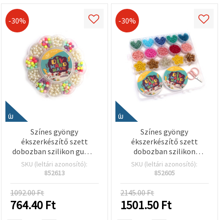
-30%
-30%
ÚJ
ÚJ
Színes gyöngy
Színes gyöngy
ékszerkészítő szett
ékszerkészítő szett
dobozban szilikon gumis
dobozban szilikon
damillal – Vegyes színek –
gumival és ollóval –
SKU (leltári azonosító):
SKU (leltári azonosító):
Tökéletes gyerek
Vegyes színek (assorted) –
852613
852605
kézműves alkotáshoz és
Kreatív hobbi alapanyag
DIY ékszerkészítéshez
gyerekeknek, DIY karkötő
1092.00 Ft
2145.00 Ft
és ékszerkészítéshez
764.40
Ft
1501.50
Ft