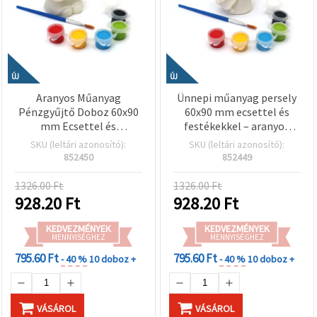
ÚJ
ÚJ
Aranyos Műanyag
Ünnepi műanyag persely
Pénzgyűjtő Doboz 60x90
60x90 mm ecsettel és
mm Ecsettel és
festékekkel – aranyos
Festékekkel – Cuki Nyuszi
maci karácsonyfával,
SKU (leltári azonosító):
SKU (leltári azonosító):
Mintázat Gyerekeknek
gyerekeknek, kreatív
852450
852449
hobby dekorációhoz
1326.00 Ft
1326.00 Ft
928.20
Ft
928.20
Ft
KEDVEZMÉNYEK
KEDVEZMÉNYEK
MENNYISÉGHEZ
MENNYISÉGHEZ
795.60 Ft
795.60 Ft
- 40 %
10 doboz +
- 40 %
10 doboz +
VÁSÁROL
VÁSÁROL