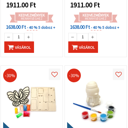
1911.00
Ft
1911.00
Ft
KEDVEZMÉNYEK
KEDVEZMÉNYEK
MENNYISÉGHEZ
MENNYISÉGHEZ
1638.00 Ft
1638.00 Ft
- 40 %
5 doboz +
- 40 %
5 doboz +
VÁSÁROL
VÁSÁROL
-30%
-30%