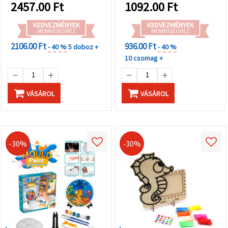
2457.00
Ft
1092.00
Ft
KEDVEZMÉNYEK
KEDVEZMÉNYEK
MENNYISÉGHEZ
MENNYISÉGHEZ
2106.00 Ft
936.00 Ft
- 40 %
5 doboz +
- 40 %
10 csomag +
VÁSÁROL
VÁSÁROL
-30%
-30%