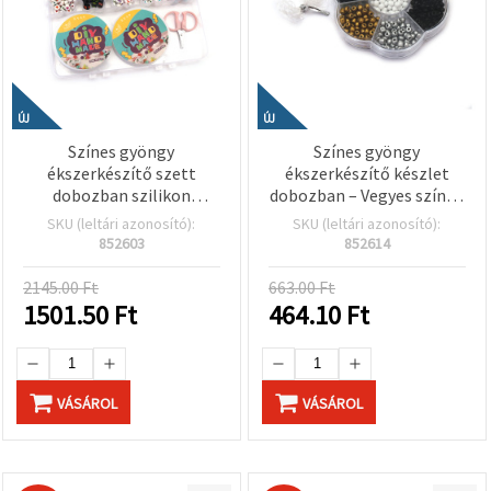
ÚJ
ÚJ
Színes gyöngy
Színes gyöngy
ékszerkészítő szett
ékszerkészítő készlet
dobozban szilikon
dobozban – Vegyes színek
gumidamillal és ollóval –
– Tökéletes gyerekeknek
SKU (leltári azonosító):
SKU (leltári azonosító):
Vegyes színek – Tökéletes
kreatív
852603
852614
gyerek kreatív
kézműveskedéshez és DIY
kézműveskedéshez és DIY
ékszerkészítéshez
2145.00 Ft
663.00 Ft
ékszerkészítéshez
1501.50
Ft
464.10
Ft
VÁSÁROL
VÁSÁROL