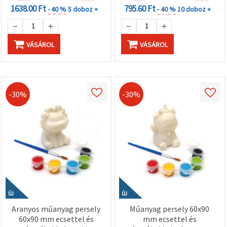
1638.00 Ft
795.60 Ft
- 40 %
5 doboz +
- 40 %
10 doboz +
VÁSÁROL
VÁSÁROL
-30%
-30%
ÚJ
ÚJ
Aranyos műanyag persely
Műanyag persely 60x90
60x90 mm ecsettel és
mm ecsettel és