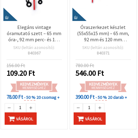
ÚJ
ÚJ
Elegáns vintage
Óraszerkezet készlet
óramutató szett – 65 mm
(55x55x15 mm) – 65 mm,
óra-, 92 mm perc- és 120
92 mm és 120 mm
mm másodpercmutató
mutatókkal, AA 1,5 V
SKU (leltári azonosító):
SKU (leltári azonosító):
fekete színben (óra
elemmel működik, DIY
840367
840371
javításhoz, DIY)
óra készítéshez, kreatív
hobby kellék
156.00 Ft
780.00 Ft
109.20
Ft
546.00
Ft
KEDVEZMÉNYEK
KEDVEZMÉNYEK
MENNYISÉGHEZ
MENNYISÉGHEZ
78.00 Ft
390.00 Ft
- 50 %
20 csomag +
- 50 %
20 darab +
VÁSÁROL
VÁSÁROL