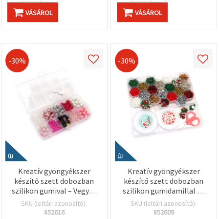
VÁSÁROL
VÁSÁROL
-30%
-30%
ÚJ
ÚJ
Kreatív gyöngyékszer
Kreatív gyöngyékszer
készítő szett dobozban
készítő szett dobozban
szilikon gumival – Vegyes
szilikon gumidamillal és
formák és színek
kiegészítőkkel – Vegyes
SKU (leltári azonosító):
SKU (leltári azonosító):
színek, assortált mix
852616
852609