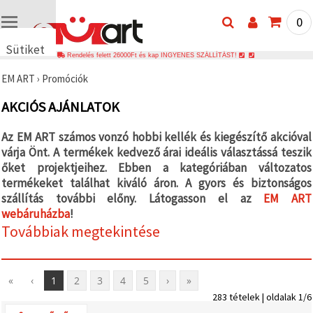
0
Sütiket
Rendelés felett 26000Ft és kap INGYENES SZÁLLÍTÁST!
használunk
EM ART
›
Promóciók
🍪 Cookie-
kat és
AKCIÓS AJÁNLATOK
hasonló
technológiákat
használunk
Az EM ART számos vonzó hobbi kellék és kiegészítő akcióval
annak
várja Önt. A termékek kedvező árai ideális választássá teszik
érdekében,
hogy
őket projektjeihez. Ebben a kategóriában változatos
biztosítsuk
termékeket találhat kiváló áron. A gyors és biztonságos
a weboldal
megfelelő
szállítás további előny. Látogasson el az
EM ART
működését,
webáruházba
!
javítsuk az
Továbbiak megtekintése
Ön
felhasználói
élményét,
és az Ön
hozzájárulásával
«
‹
1
2
3
4
5
›
»
elemezzük
283 tételek | oldalak 1/6
a
forgalmat,