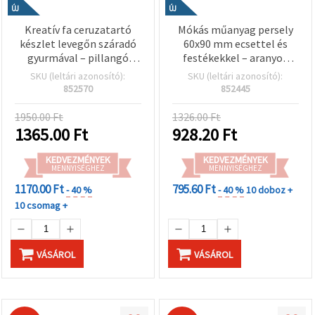
ÚJ
ÚJ
Kreatív fa ceruzatartó
Mókás műanyag persely
készlet levegőn száradó
60x90 mm ecsettel és
gyurmával – pillangó
festékekkel – aranyos
mintával, DIY hobby és
pingvin mintával
SKU (leltári azonosító):
SKU (leltári azonosító):
kreatív kézműves
gyerekeknek, kreatív
852570
852445
alkotáshoz
hobbi kellék
1950.00 Ft
1326.00 Ft
1365.00
Ft
928.20
Ft
KEDVEZMÉNYEK
KEDVEZMÉNYEK
MENNYISÉGHEZ
MENNYISÉGHEZ
1170.00 Ft
795.60 Ft
- 40 %
- 40 %
10 doboz +
10 csomag +
VÁSÁROL
VÁSÁROL