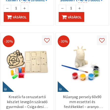
VÁSÁROL
VÁSÁROL
-30%
-30%
ÚJ
ÚJ
Kreatív fa ceruzatartó
Műanyag persely 60x90
készlet levegőn száradó
mm ecsettel és
gyurmával – Csiga design
festékekkel – aranyos