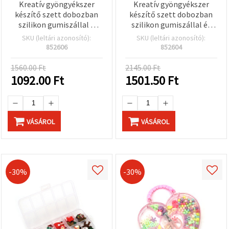
Kreatív gyöngyékszer
Kreatív gyöngyékszer
készítő szett dobozban
készítő szett dobozban
szilikon gumiszállal –
szilikon gumiszállal és
fehér, zöld, piros
ollóval – vegyes színek
SKU (leltári azonosító):
SKU (leltári azonosító):
színekben
(assorted)
852606
852604
1560.00 Ft
2145.00 Ft
1092.00
Ft
1501.50
Ft
VÁSÁROL
VÁSÁROL
-30%
-30%