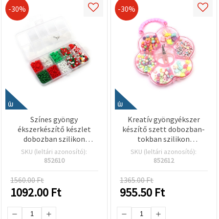
-30%
-30%
ÚJ
ÚJ
Színes gyöngy
Kreatív gyöngyékszer
ékszerkészítő készlet
készítő szett dobozban-
dobozban szilikon
tokban szilikon
gumidamillal – fehér,
gumidamillal és ollóval –
SKU (leltári azonosító):
SKU (leltári azonosító):
zöld, piros – gyerek
vegyes formák és színek
852610
852612
kreatív hobby, DIY
ékszerkészítéshez
1560.00 Ft
1365.00 Ft
1092.00
Ft
955.50
Ft