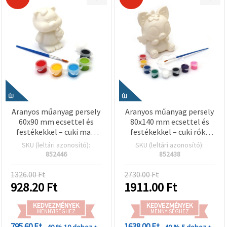
ÚJ
ÚJ
Aranyos műanyag persely
Aranyos műanyag persely
60x90 mm ecsettel és
80x140 mm ecsettel és
festékekkel – cuki maci
festékekkel – cuki róka
nyuszis mintával
mintás gyerek kreatív
SKU (leltári azonosító):
SKU (leltári azonosító):
gyerekeknek, kreatív
festő készlet
852446
852438
hobbi festéshez
1326.00 Ft
2730.00 Ft
928.20
Ft
1911.00
Ft
KEDVEZMÉNYEK
KEDVEZMÉNYEK
MENNYISÉGHEZ
MENNYISÉGHEZ
795.60 Ft
1638.00 Ft
- 40 %
10 doboz +
- 40 %
5 doboz +