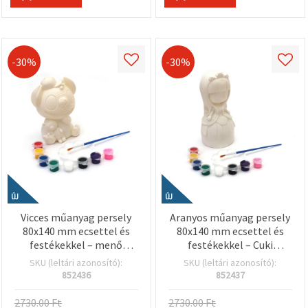
-30%
-30%
ÚJ
ÚJ
Vicces műanyag persely
Aranyos műanyag persely
80x140 mm ecsettel és
80x140 mm ecsettel és
festékekkel – menő
festékekkel – Cuki
idegen mintával
hercegnős design
SKU (leltári azonosító):
SKU (leltári azonosító):
gyerekeknek, kreatív
gyerekeknek, kreatív
852436
852437
hobbi kézműves
hobby kellék
festőkészlet
2730.00 Ft
2730.00 Ft