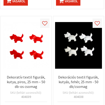
VÁSÁROL
VÁSÁROL
Dekoratív textil figurák,
Dekorációs textil figurák,
kutya, piros, 25 mm – 50
kutyás, fehér, 25 mm - 50
db-os csomag
db/csomag
SKU (leltári azonosító):
SKU (leltári azonosító):
404039
404038