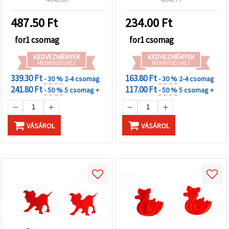
"Mentés"
scrapbookinghoz és
gombra
kattintva.
kiegészítőkhöz
487.50
Ft
234.00
Ft
for1 csomag
for1 csomag
Fogadja
el
KEDVEZMÉNYEK
KEDVEZMÉNYEK
MENNYISÉGHEZ
MENNYISÉGHEZ
mindet
339.30 Ft
163.80 Ft
- 30 %
2-4 csomag
- 30 %
2-4 csomag
Beállítások
241.80 Ft
117.00 Ft
- 50 %
5 csomag +
- 50 %
5 csomag +
VÁSÁROL
VÁSÁROL