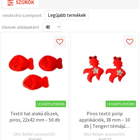
SZŰRŐK
valamint
relevánsabb
tartalmat
rendezési szempont:
és
hirdetéseket
Elemek oldalanként:
jelenítsünk
meg,
beleértve
analitikai és
marketingpartnereink
segítségével
is.
Az "Összes
elfogadása"
gombra
kattintva
elfogadhatja
az összes
sütit, vagy
a
LEGNÉPSZERŰBB
LEGNÉPSZERŰBB
Beállításokban
megadhatja
Textil hal alakú díszek,
Piros textil polip
preferenciáit
piros, 22x42 mm – 50 db
applikációk, 38 mm – 10
az adott
típusú sütik
db | Tengeri témájú
kiválasztásával
kézműves díszítőelemek
SKU (leltári azonosító):
SKU (leltári azonosító):
és a
DIY-hoz,
404260
404177