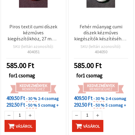
Piros textil cumi díszek
Fehér műanyag cumi
kézműves
díszek kézműves
kiegészítőkhöz, 27 mm –
kiegészítők készítéséhez,
50 db
27 mm – 50 db
SKU (leltári azonosító):
SKU (leltári azonosító):
404051
404050
585.00
Ft
585.00
Ft
for1 csomag
for1 csomag
KEDVEZMÉNYEK
KEDVEZMÉNYEK
MENNYISÉGHEZ
MENNYISÉGHEZ
409.50 Ft
409.50 Ft
- 30 %
2-4 csomag
- 30 %
2-4 csomag
292.50 Ft
292.50 Ft
- 50 %
5 csomag +
- 50 %
5 csomag +
VÁSÁROL
VÁSÁROL