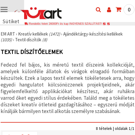
0
Sütiket
Rendelés felett 26000Ft és kap INGYENES SZÁLLÍTÁST!
használunk
EM ART
›
Kreatív kellékek
(1472)
›
Ajándéktárgy-készítési kellékek
🍪 Cookie-
(1035)
›
Textil díszítők
(8)
kat és
hasonló
TEXTIL DÍSZÍTŐELEMEK
technológiákat
használunk
annak
Fedezd fel bájos, kis méretű textil díszeink kollekcióját,
érdekében,
hogy
amelyek különféle állatok és virágok elragadó formáiban
biztosítsuk
készültek. Ezek a lapos textil elemek tökéletesek arra, hogy
a weboldal
egyedi hangulatot kölcsönözzenek projektjeidnek, akár
megfelelő
működését,
figyelemfelkeltő applikációkat készítesz, akár ruhákra
javítsuk az
varrod őket egyedi stílus érdekében. Találd meg a tökéletes
Ön
díszeket kreatív ötleteid gazdagításához – egyszerű módját
felhasználói
élményét,
kínálják bármilyen textil alkotás személyre szabásának.
és az Ön
hozzájárulásával
elemezzük
a
8 tételek | oldalak 1/1
forgalmat,