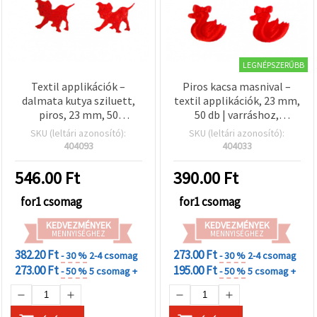
LEGNÉPSZERŰBB
Textil applikációk –
Piros kacsa masnival –
dalmata kutya sziluett,
textil applikációk, 23 mm,
piros, 23 mm, 50
50 db | varráshoz,
db/csomag – textil
scrapbookinghoz és DIY
SKU (leltári azonosító):
SKU (leltári azonosító):
kivágások
díszítéshez
404093
404033
scrapbookinghoz,
képeslapkészítéshez és
546.00
Ft
390.00
Ft
DIY kézműves
projektekhez
for1 csomag
for1 csomag
KEDVEZMÉNYEK
KEDVEZMÉNYEK
MENNYISÉGHEZ
MENNYISÉGHEZ
382.20 Ft
273.00 Ft
- 30 %
2-4 csomag
- 30 %
2-4 csomag
273.00 Ft
195.00 Ft
- 50 %
5 csomag +
- 50 %
5 csomag +