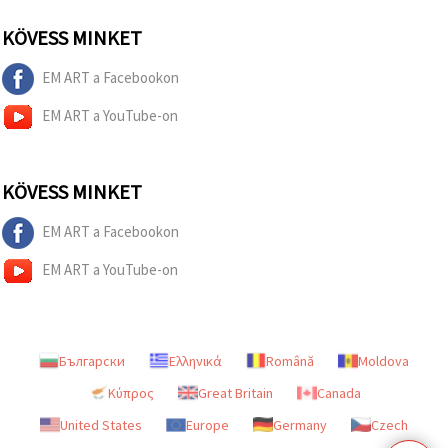
KÖVESS MINKET
EM ART a Facebookon
EM ART a YouTube-on
KÖVESS MINKET
EM ART a Facebookon
EM ART a YouTube-on
Български
Ελληνικά
Română
Moldova
Κύπρος
Great Britain
Canada
United States
Europe
Germany
Czech