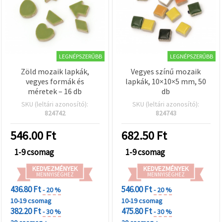
LEGNÉPSZERŰBB
LEGNÉPSZERŰBB
Zöld mozaik lapkák,
Vegyes színű mozaik
vegyes formák és
lapkák, 10×10×5 mm, 50
méretek – 16 db
db
SKU (leltári azonosító):
SKU (leltári azonosító):
824742
824743
546.00
Ft
682.50
Ft
1-9 csomag
1-9 csomag
KEDVEZMÉNYEK
KEDVEZMÉNYEK
MENNYISÉGHEZ
MENNYISÉGHEZ
436.80 Ft
546.00 Ft
- 20 %
- 20 %
10-19 csomag
10-19 csomag
382.20 Ft
475.80 Ft
- 30 %
- 30 %