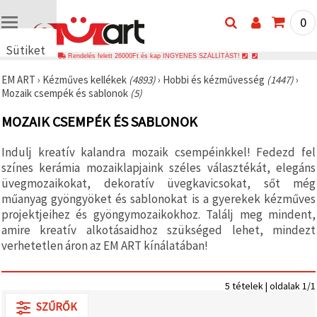
0
Sütiket
Rendelés felett 26000Ft és kap INGYENES SZÁLLÍTÁST!
használunk
EM ART
›
Kézműves kellékek
(4893)
›
Hobbi és kézművesség
(1447)
›
🍪 Cookie-
Mozaik csempék és sablonok
(5)
kat és
hasonló
MOZAIK CSEMPÉK ÉS SABLONOK
technológiákat
használunk
annak
Indulj kreatív kalandra mozaik csempéinkkel! Fedezd fel
érdekében,
hogy
színes kerámia mozaiklapjaink széles választékát, elegáns
biztosítsuk
üvegmozaikokat, dekoratív üvegkavicsokat, sőt még
a weboldal
műanyag gyöngyöket és sablonokat is a gyerekek kézműves
megfelelő
működését,
projektjeihez és gyöngymozaikokhoz. Találj meg mindent,
javítsuk az
amire kreatív alkotásaidhoz szükséged lehet, mindezt
Ön
verhetetlen áron az EM ART kínálatában!
felhasználói
élményét,
és az Ön
hozzájárulásával
5 tételek | oldalak 1/1
elemezzük
a
SZŰRŐK
forgalmat,