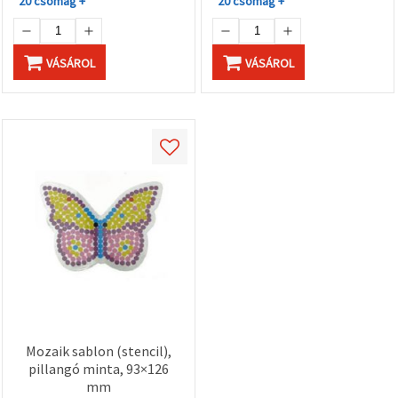
20 csomag +
20 csomag +
VÁSÁROL
VÁSÁROL
Mozaik sablon (stencil),
pillangó minta, 93×126
mm