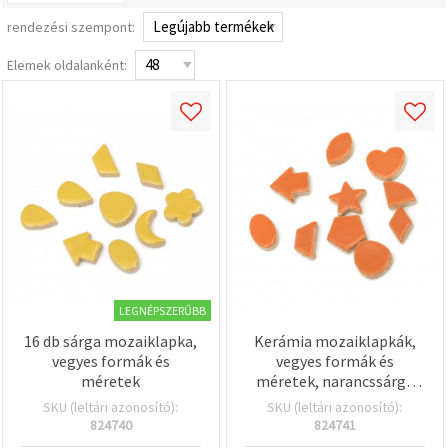
valamint
relevánsabb
rendezési szempont:
tartalmat
és
Elemek oldalanként:
hirdetéseket
jelenítsünk
meg,
beleértve
analitikai és
marketingpartnereink
segítségével
is.
Az "Összes
elfogadása"
gombra
kattintva
elfogadhatja
az összes
sütit, vagy
LEGNÉPSZERŰBB
a
Beállításokban
16 db sárga mozaiklapka,
Kerámia mozaiklapkák,
megadhatja
vegyes formák és
vegyes formák és
preferenciáit
méretek
méretek, narancssárga
az adott
színű – 16 db
típusú sütik
SKU (leltári azonosító):
SKU (leltári azonosító):
kiválasztásával
824740
824741
és a