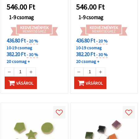
"Mentés"
546.00
Ft
546.00
Ft
gombra
kattintva.
1-9 csomag
1-9 csomag
Fogadja
KEDVEZMÉNYEK
KEDVEZMÉNYEK
MENNYISÉGHEZ
MENNYISÉGHEZ
el
436.80 Ft
436.80 Ft
- 20 %
- 20 %
mindet
10-19 csomag
10-19 csomag
Beállítások
382.20 Ft
382.20 Ft
- 30 %
- 30 %
20 csomag +
20 csomag +
VÁSÁROL
VÁSÁROL