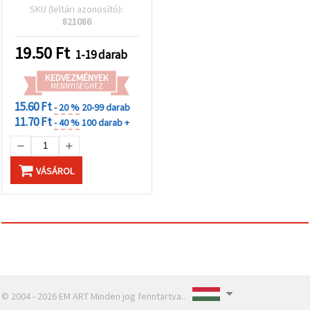
SKU (leltári azonosító):
821086
19.50
Ft
1-19 darab
KEDVEZMÉNYEK
MENNYISÉGHEZ
15.60 Ft
- 20 %
20-99 darab
11.70 Ft
- 40 %
100 darab +
VÁSÁROL
© 2004 - 2026 EM ART Minden jog fenntartva..