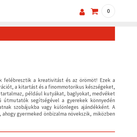
0
felébresztik a kreativitást és az örömöt! Ezek a
ációt, a kitartást és a finommotorikus készségeket,
 tartalmaz, például kutyákat, baglyokat, medvéket
rű útmutatók segítségével a gyerekek könnyedén
atnak szobájukba vagy különleges ajándékként. A
zd, ahogy gyermeked önbizalma növekszik, miközben