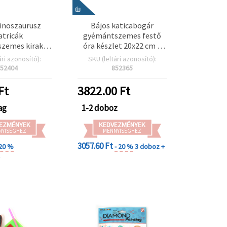
ÚJ
inoszaurusz
Bájos katicabogár
tricák
gyémántszemes festő
zemes kirakó
óra készlet 20x22 cm –
gyerekeknek –
kreatív DIY hobby,
ári azonosító):
SKU (leltári azonosító):
ték és kézműves
lakásdekor és
52404
852365
zás (SCC201)
természetkedvelőknek
DZBCX17361
Ft
3822.00
Ft
ag
1-2 doboz
EZMÉNYEK
KEDVEZMÉNYEK
NYISÉGHEZ
MENNYISÉGHEZ
3057.60 Ft
 20 %
- 20 %
3 doboz +
+