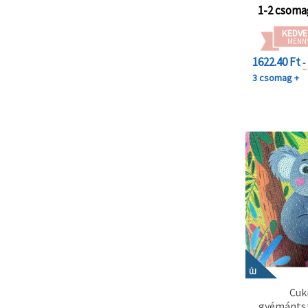
1-2 csoma
KEDVE
MENN
1622.40 Ft
-
3 csomag +
ÚJ
Cuk
gyémántsz