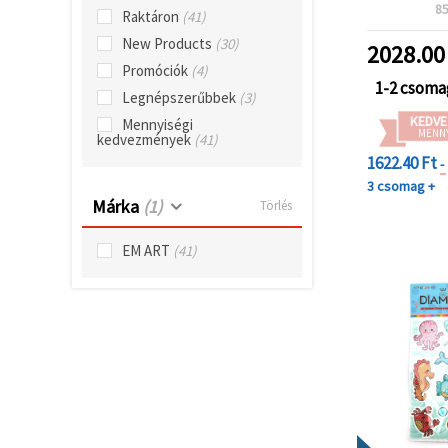
"Mentés"
MKX
8
Raktáron
(41)
gombra
kattintva.
New Products
(30)
2028.00
Promóciók
(4)
Fogadja
1-2 csoma
Legnépszerűbbek
(3)
el
KEDVE
Mennyiségi
mindet
MENN
kedvezmények
(41)
1622.40 Ft
-
Beállítások
3 csomag +
Márka
(1)
Törlés
EM ART
(41)