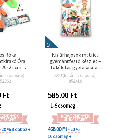
ÚJ
os Róka
Kis űrhajósok matrica
tkirakó Óra
gyémántfestő készlet –
 20x22 cm –
Tökéletes gyerekeknek,
ív otthoni
űr témájú kreatív hobbi
ári azonosító):
SKU (leltári azonosító):
, DIY hobby és
projektekhez SCC207
52362
852410
gyémántszemes
rajongóknak
0
Ft
585.00
Ft
CX17359
z
1-9 csomag
EZMÉNYEK
KEDVEZMÉNYEK
NYISÉGHEZ
MENNYISÉGHEZ
468.00 Ft
- 20 %
3 doboz +
- 20 %
10 csomag +