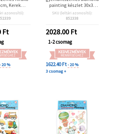
 cm, Kerek
painting készlet 30x30
al – Részleges
cm, kerek kövekkel –
ári azonosító):
SKU (leltári azonosító):
 – Tökéletes
részleges kirakás
52339
852338
eán- és
„Gömbhal” MKX17357
trajongóknak
0
Ft
2028.00
Ft
X17355
ag
1-2 csomag
EZMÉNYEK
KEDVEZMÉNYEK
NYISÉGHEZ
MENNYISÉGHEZ
1622.40 Ft
- 20 %
- 20 %
3 csomag +