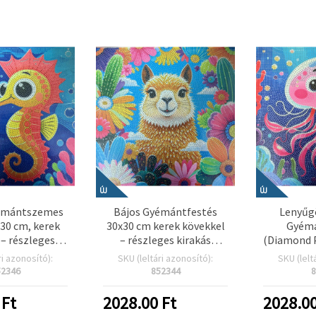
ÚJ
ÚJ
émántszemes
Bájos Gyémántfestés
Lenyűg
x30 cm, kerek
30x30 cm kerek kövekkel
Gyémá
 – részleges
– részleges kirakás
(Diamond P
„Szitakötő”
„Láma” MKX17356
cm – Ker
ri azonosító):
SKU (leltári azonosító):
SKU (lelt
17349
Részleg
52346
852344
8
Tökélet
tenger
Ft
2028.00
Ft
2028.0
rajongói