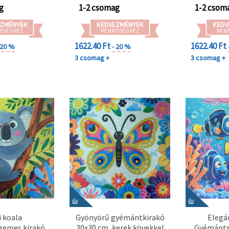
g
1-2 csomag
1-2 csom
ZMÉNYEK
KEDVEZMÉNYEK
KEDV
YISÉGHEZ
MENNYISÉGHEZ
MEN
1622.40 Ft
1622.40 Ft
 20 %
- 20 %
3 csomag +
3 csomag +
ÚJ
ÚJ
i koala
Gyönyörű gyémántkirakó
Elegá
emes kirakó
30x30 cm, kerek kövekkel
Gyémánts