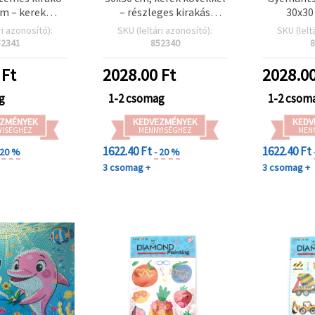
cm – kerek
– részleges kirakás
30x30
, részleges
„Pillangó” MKX17347
Strasszokk
ri azonosító):
SKU (leltári azonosító):
SKU (lelt
 (MKX17358)
Kirakás
52341
852340
8
Óc
Művésze
Ft
2028.00
Ft
2028.0
MK
g
1-2 csomag
1-2 csom
ZMÉNYEK
KEDVEZMÉNYEK
KEDV
YISÉGHEZ
MENNYISÉGHEZ
MEN
1622.40 Ft
1622.40 Ft
 20 %
- 20 %
3 csomag +
3 csomag +