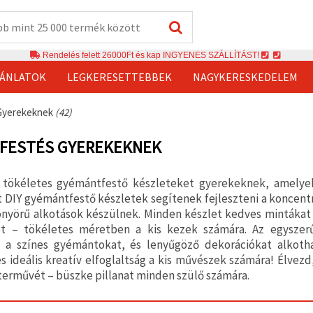
Rendelés felett 26000Ft és kap INGYENES SZÁLLÍTÁST!
JÁNLATOK
LEGKERESETTEBBEK
NAGYKERESKEDELEM
Gyerekeknek
(42)
FESTÉS GYEREKEKNEK
 tökéletes gyémántfestő készleteket gyerekeknek, amelyek 
DIY gyémántfestő készletek segítenek fejleszteni a koncentr
nyörű alkotások készülnek. Minden készlet kedves mintákat
t – tökéletes méretben a kis kezek számára. Az egysze
k a színes gyémántokat, és lenyűgöző dekorációkat alkoth
s ideális kreatív elfoglaltság a kis művészek számára! Élve
terművét – büszke pillanat minden szülő számára.