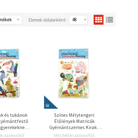
Elemek oldalanként:
ÚJ
k és tukánok
Színes Mélytengeri
gyémántfestő
Élőlények Matricák
 gyerekeknek,
Gyémántszemes Kirakó
ntával, kreatív
Készlet – Tökéletes
ári azonosító):
SKU (leltári azonosító):