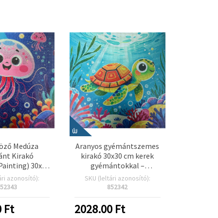
ÚJ
öző Medúza
Aranyos gyémántszemes
nt Kirakó
kirakó 30x30 cm kerek
ainting) 30x30
gyémántokkal –
ek kövekkel –
részleges kirakás „Kis
ári azonosító):
SKU (leltári azonosító):
es kirakás –
teknős” MKX17354
52343
852342
es óceán és
i művészet
0
Ft
2028.00
Ft
nak MKX17352