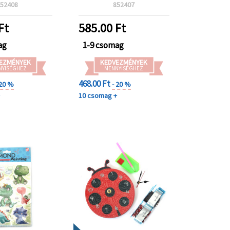
i és kézműves
Gyerekeknek, Óceános
52408
852407
ny SCC205
Dekor és Kreatív
Kézműves
Ft
585.00
Ft
Foglalkozáshoz SCC204
ag
1-9 csomag
EZMÉNYEK
KEDVEZMÉNYEK
NYISÉGHEZ
MENNYISÉGHEZ
468.00 Ft
 20 %
- 20 %
+
10 csomag +