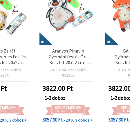
ÚJ
ÚJ
s Zsiráf
Aranyos Pingvin
Báj
emes Festés
Gyémántfestés Óra
Gyémán
szlet 20x22 cm
Készlet 20x22 cm –
Készlet
Lakásdekoráció
Kreatív Otthoni
Kreat
ri azonosító):
SKU (leltári azonosító):
SKU (lelt
űves Szett
Dekorációhoz és
dekoráció
52364
852363
8
tás Diamond
Állatmintás DIY Hobbi
állatos 
Rajongóknak
Rajongóknak
festés 
Ft
3822.00
Ft
3822.0
X17368
DZBCX17367
DZB
1-2 doboz
1-2 dobo
ZMÉNYEK
KEDVEZMÉNYEK
KEDV
YISÉGHEZ
MENNYISÉGHEZ
MEN
3057.60 Ft
3057.60 Ft
 20 %
3 doboz +
- 20 %
3 doboz +