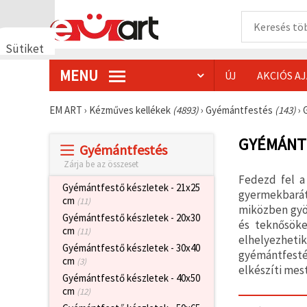
Sütiket
használunk
MENU
ÚJ
AKCIÓS A
🍪 Cookie-
kat és
hasonló
EM ART
›
Kézműves kellékek
(4893)
›
Gyémántfestés
(143)
›
technológiákat
használunk
annak
GYÉMÁNT
Gyémántfestés
érdekében,
hogy
Zárja be az összeset
biztosítsuk
Fedezd fel a
a weboldal
Gyémántfestő készletek - 21x25
megfelelő
gyermekbarát 
cm
(11)
működését,
miközben gyö
javítsuk az
Gyémántfestő készletek - 20x30
és teknősöke
Ön
cm
(11)
felhasználói
elhelyezheti
Gyémántfestő készletek - 30x40
élményét,
gyémántfesté
és az Ön
cm
(3)
elkészíti mes
hozzájárulásával
Gyémántfestő készletek - 40x50
elemezzük
cm
a
(12)
forgalmat,