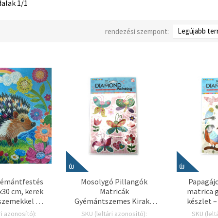
dalak 1/1
rendezési szempont:
ÚJ
ÚJ
yémántfestés
Mosolygó Pillangók
Papagájo
x30 cm, kerek
Matricák
matrica 
zemekkel –
Gyémántszemes Kirakó
készlet –
kirakás „Sün”
Készlet – Tökéletes
trópusi mi
ri azonosító):
SKU (leltári azonosító):
SKU (lelt