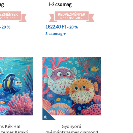
ag
1-2 csomag
EZMÉNYEK
KEDVEZMÉNYEK
NYISÉGHEZ
MENNYISÉGHEZ
1622.40 Ft
- 20 %
- 20 %
3 csomag +
ÚJ
ns Kék Hal
Gyönyörű
zemes Kirakó
gyémántszemes diamond