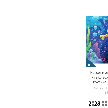
ÚJ
Kecses gy
kirakó 30
kövekkel
kirakás 
SKU (leltá
MKX
8
2028.00