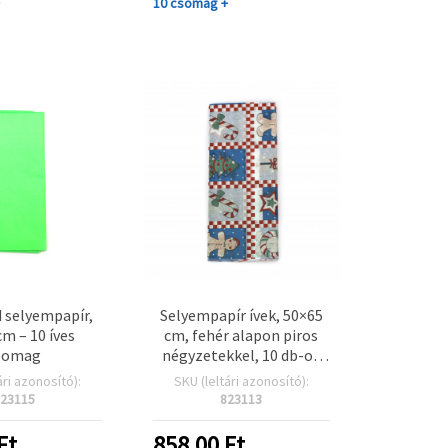
+
10 csomag +
 selyempapír,
Selyempapír ívek, 50×65
cm – 10 íves
cm, fehér alapon piros
somag
négyzetekkel, 10 db-os
csomag
ári azonosító):
SKU (leltári azonosító):
23115
823113
Ft
858.00
Ft