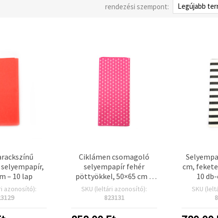
rendezési szempont:
rackszínű
Ciklámen csomagoló
Selyempap
 selyempapír,
selyempapír fehér
cm, fekete
m – 10 lap
pöttyökkel, 50×65 cm –
10 db
10 lapos csomag
ri azonosító):
SKU (leltári azonosító):
SKU (lelt
23129
823131
8