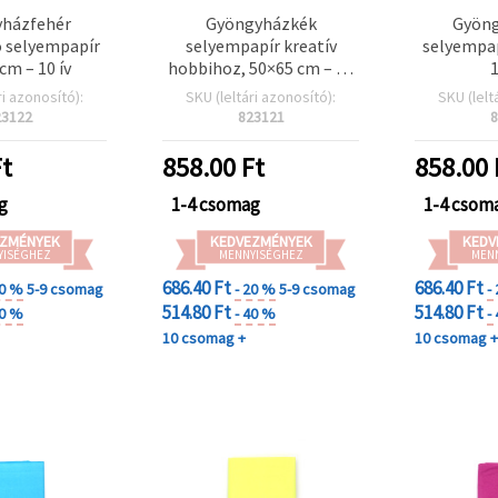
házfehér
Gyöngyházkék
Gyöng
 selyempapír
selyempapír kreatív
selyempap
 cm – 10 ív
hobbihoz, 50×65 cm – 10
lapos csomag
ri azonosító):
SKU (leltári azonosító):
SKU (lelt
23122
823121
8
t
858.00
Ft
858.00
g
1-4 csomag
1-4 csom
ZMÉNYEK
KEDVEZMÉNYEK
KEDV
YISÉGHEZ
MENNYISÉGHEZ
MEN
686.40 Ft
686.40 Ft
20 %
5-9 csomag
- 20 %
5-9 csomag
-
514.80 Ft
514.80 Ft
40 %
- 40 %
-
10 csomag +
10 csomag 