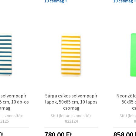
10 csomag +
10 csomag 
s selyempapír
Sárga csíkos selyempapír
Neonzöld
5 cm, 10 db-os
lapok, 50x65 cm, 10 lapos
50x65 
omag
csomag
c
ri azonosító):
SKU (leltári azonosító):
SKU (lelt
23125
823124
8
t
780.00
Ft
858.00