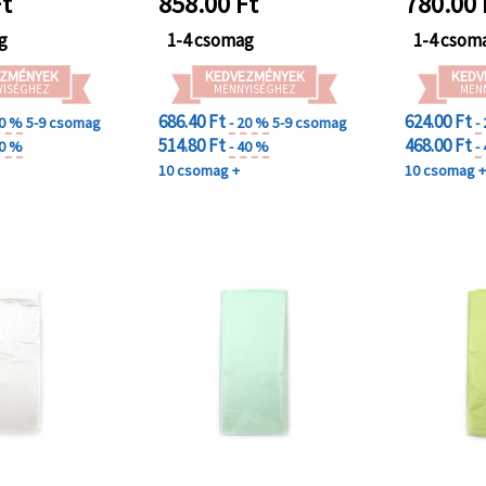
t
858.00
Ft
780.00
g
1-4 csomag
1-4 csom
ZMÉNYEK
KEDVEZMÉNYEK
KEDV
YISÉGHEZ
MENNYISÉGHEZ
MEN
686.40 Ft
624.00 Ft
20 %
5-9 csomag
- 20 %
5-9 csomag
-
514.80 Ft
468.00 Ft
40 %
- 40 %
-
10 csomag +
10 csomag 