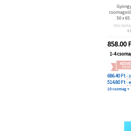
Gyöngy
csomagoló
50 x 65
SKU (leltá
8
858.00
F
1-4 csoma
KEDVE
MENN
686.40 Ft
- 
514.80 Ft
- 
10 csomag +