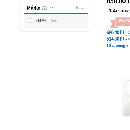
858.00
F
"Mentés"
gombra
Márka
(1)
Törlés
kattintva.
1-4 csoma
KEDVE
EM ART
(65)
MENN
Fogadja
el
686.40 Ft
- 
514.80 Ft
mindet
- 
10 csomag +
Beállítások