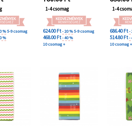
g
1-4 csomag
1-4 csom
ZMÉNYEK
KEDVEZMÉNYEK
KEDV
YISÉGHEZ
MENNYISÉGHEZ
MEN
624.00 Ft
686.40 Ft
20 %
5-9 csomag
- 20 %
5-9 csomag
-
468.00 Ft
514.80 Ft
40 %
- 40 %
-
10 csomag +
10 csomag 