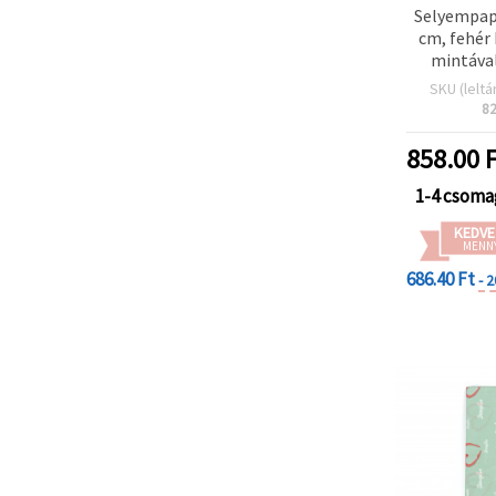
Selyempapí
cm, fehér
mintával
cs
SKU (leltá
8
858.00
F
1-4 csoma
KEDVE
MENN
686.40 Ft
- 