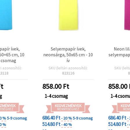
apír ívek,
Selyempapír ívek,
Neon li
50×65 cm, 10
neonsárga, 50x65 cm - 10
selyempapí
 csomag
ív
ri azonosító):
SKU (leltári azonosító):
SKU (lelt
23118
823116
8
t
858.00
Ft
858.00
g
1-4 csomag
1-4 csom
ZMÉNYEK
KEDVEZMÉNYEK
KEDV
YISÉGHEZ
MENNYISÉGHEZ
MEN
686.40 Ft
686.40 Ft
20 %
5-9 csomag
- 20 %
5-9 csomag
-
514.80 Ft
514.80 Ft
40 %
- 40 %
-