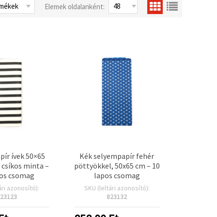
Elemek oldalanként:
ír ívek 50×65
Kék selyempapír fehér
 csíkos minta –
pöttyökkel, 50x65 cm – 10
-os csomag
lapos csomag
ári azonosító):
SKU (leltári azonosító):
23123
823132