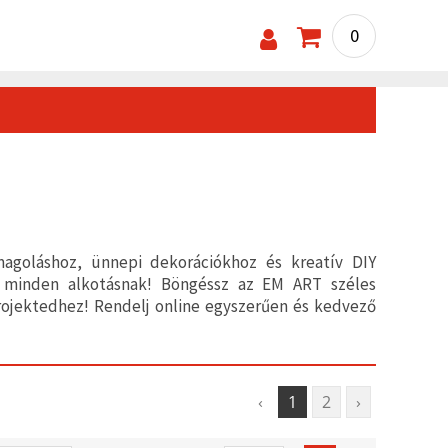
0
agoláshoz, ünnepi dekorációkhoz és kreatív DIY
sz minden alkotásnak! Böngéssz az EM ART széles
rojektedhez! Rendelj online egyszerűen és kedvező
‹
1
2
›