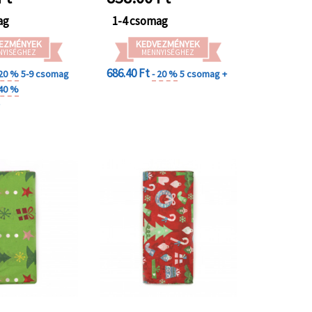
ag
1-4 csomag
EZMÉNYEK
KEDVEZMÉNYEK
NYISÉGHEZ
MENNYISÉGHEZ
686.40 Ft
 20 %
5-9 csomag
- 20 %
5 csomag +
 40 %
+