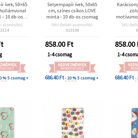
r ívek, 50×65
Selyempapír ívek, 50x65
Karácsony
 hullámvonal
cm, színes csíkos LOVE
zöld
 – 10 db-os
minta - 10 db-os csomag
motívumok
omag
–
ri azonosító):
SKU (leltári azonosító):
SKU (lelt
23114
823106
8
t
858.00
Ft
858.00
g
1-4 csomag
1-4 csom
ZMÉNYEK
KEDVEZMÉNYEK
KEDV
YISÉGHEZ
MENNYISÉGHEZ
MEN
686.40 Ft
686.40 Ft
20 %
5 csomag +
- 20 %
5 csomag +
-