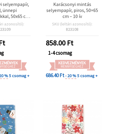
i selyempapír,
Karácsonyi mintás
, ünnepi
selyempapír, piros, 50×65
kal, 50x65 cm
cm – 10 ív
 10 ív
ári azonosító):
SKU (leltári azonosító):
23109
823108
Ft
858.00
Ft
ag
1-4 csomag
EZMÉNYEK
KEDVEZMÉNYEK
NYISÉGHEZ
MENNYISÉGHEZ
686.40 Ft
 20 %
5 csomag +
- 20 %
5 csomag +