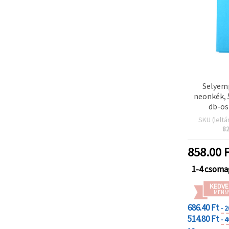
Selyemp
neonkék, 
db-os
SKU (leltá
8
858.00
F
1-4 csoma
KEDVE
MENN
686.40 Ft
- 
514.80 Ft
- 