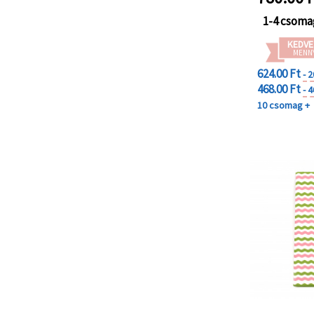
1-4 csoma
KEDVE
MENN
624.00 Ft
- 
468.00 Ft
- 
10 csomag +