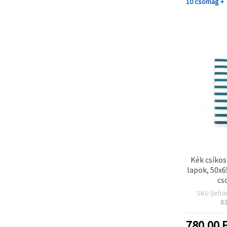
10 csomag +
Kék csíko
lapok, 50x6
cs
SKU (leltá
8
780.00
F