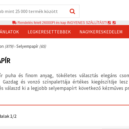
Rendelés felett 26000Ft és kap INGYENES SZÁLLÍTÁST!
JÁNLATOK
LEGKERESETTEBBEK
NAGYKERESKEDELEM
ton
(879)
›
Selyempapír
(65)
PÍR
r puha és finom anyag, tökéletes választás elegáns csom
. Gazdag és vonzó színpalettája értékes kiegészítője le
 és válaszd ki a legjobb selyempapírt következő kézműves p
dalak 1/2