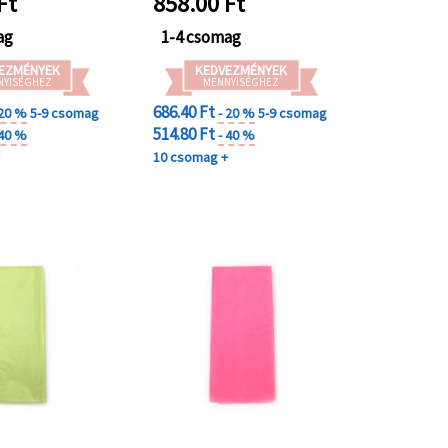
Ft
858.00
Ft
ag
1-4 csomag
EZMÉNYEK
KEDVEZMÉNYEK
NYISÉGHEZ
MENNYISÉGHEZ
686.40 Ft
 20 %
5-9 csomag
- 20 %
5-9 csomag
514.80 Ft
 40 %
- 40 %
+
10 csomag +