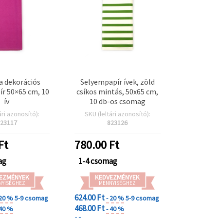
la dekorációs
Selyempapír ívek, zöld
r 50×65 cm, 10
csíkos mintás, 50x65 cm,
ív
10 db-os csomag
ári azonosító):
SKU (leltári azonosító):
23117
823126
Ft
780.00
Ft
ag
1-4 csomag
EZMÉNYEK
KEDVEZMÉNYEK
NYISÉGHEZ
MENNYISÉGHEZ
624.00 Ft
 20 %
5-9 csomag
- 20 %
5-9 csomag
468.00 Ft
 40 %
- 40 %