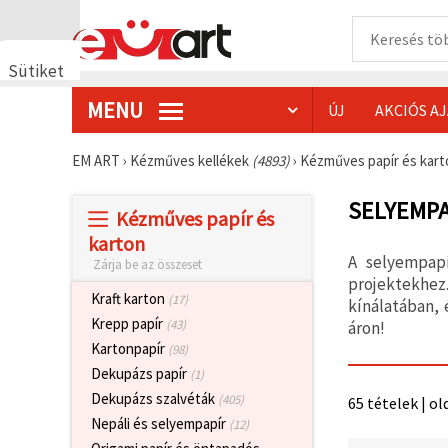
Sütiket
használunk
MENU
ÚJ
AKCIÓS A
🍪 Cookie-
kat és
hasonló
EM ART
›
Kézműves kellékek
(4893)
›
Kézműves papír és kar
technológiákat
használunk
annak
SELYEMPA
Kézműves papír és
érdekében,
hogy
karton
biztosítsuk
A selyempapí
Zárja be az összeset
a weboldal
megfelelő
projektekhez
működését,
Kraft karton
(17)
kínálatában,
javítsuk az
Krepp papír
(43)
áron!
Ön
felhasználói
Kartonpapír
(98)
élményét,
Dekupázs papír
(1)
és az Ön
hozzájárulásával
Dekupázs szalvéták
(405)
65 tételek | ol
elemezzük
Nepáli és selyempapír
(12)
a
forgalmat,