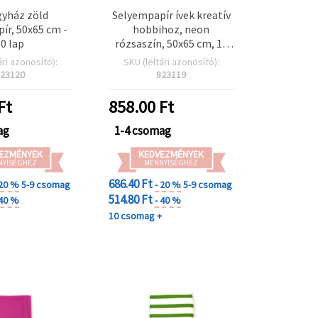
yház zöld
Selyempapír ívek kreatív
ír, 50x65 cm -
hobbihoz, neon
10 lap
rózsaszín, 50x65 cm, 10
íves csomag
ári azonosító):
SKU (leltári azonosító):
23120
823119
Ft
858.00
Ft
ag
1-4 csomag
EZMÉNYEK
KEDVEZMÉNYEK
NYISÉGHEZ
MENNYISÉGHEZ
686.40 Ft
 20 %
5-9 csomag
- 20 %
5-9 csomag
514.80 Ft
 40 %
- 40 %
+
10 csomag +