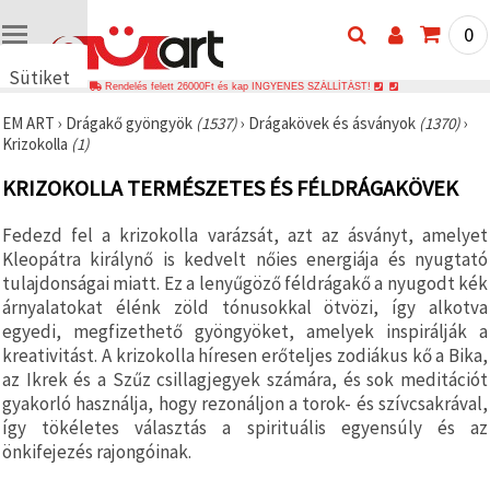
0
Sütiket
Rendelés felett 26000Ft és kap INGYENES SZÁLLÍTÁST!
használunk
EM ART
›
Drágakő gyöngyök
(1537)
›
Drágakövek és ásványok
(1370)
›
🍪 Cookie-
Krizokolla
(1)
kat és
hasonló
KRIZOKOLLA TERMÉSZETES ÉS FÉLDRÁGAKÖVEK
technológiákat
használunk
annak
Fedezd fel a krizokolla varázsát, azt az ásványt, amelyet
érdekében,
hogy
Kleopátra királynő is kedvelt nőies energiája és nyugtató
biztosítsuk
tulajdonságai miatt. Ez a lenyűgöző féldrágakő a nyugodt kék
a weboldal
árnyalatokat élénk zöld tónusokkal ötvözi, így alkotva
megfelelő
működését,
egyedi, megfizethető gyöngyöket, amelyek inspirálják a
javítsuk az
kreativitást. A krizokolla híresen erőteljes zodiákus kő a Bika,
Ön
az Ikrek és a Szűz csillagjegyek számára, és sok meditációt
felhasználói
élményét,
gyakorló használja, hogy rezonáljon a torok- és szívcsakrával,
és az Ön
így tökéletes választás a spirituális egyensúly és az
hozzájárulásával
elemezzük
önkifejezés rajongóinak.
a
forgalmat,