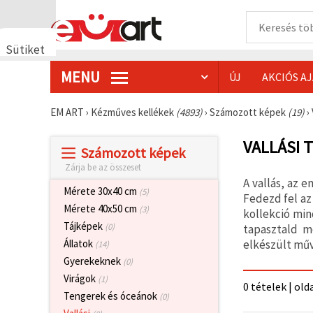
Sütiket
használunk
MENU
ÚJ
AKCIÓS A
🍪 Cookie-
kat és
hasonló
EM ART
›
Kézműves kellékek
(4893)
›
Számozott képek
(19)
›
technológiákat
használunk
annak
VALLÁSI 
Számozott képek
érdekében,
hogy
Zárja be az összeset
biztosítsuk
A vallás, az 
a weboldal
Mérete 30x40 cm
(5)
megfelelő
Fedezd fel az
működését,
Mérete 40x50 cm
(3)
kollekció min
javítsuk az
Tájképek
(0)
tapasztald m
Ön
felhasználói
elkészült műv
Állatok
(14)
élményét,
Gyerekeknek
(0)
és az Ön
hozzájárulásával
Virágok
(1)
0 tételek | old
elemezzük
Tengerek és óceánok
(0)
a
forgalmat,