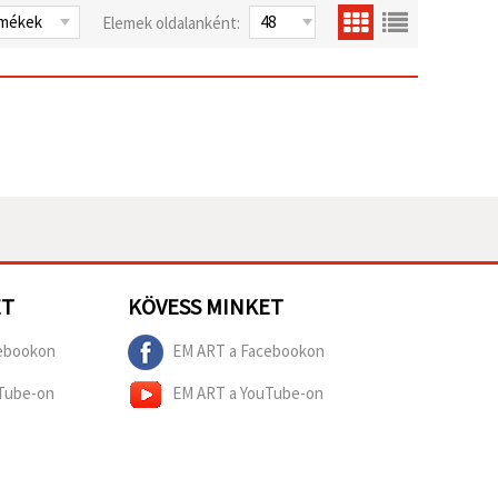
Elemek oldalanként:
ET
KÖVESS MINKET
ebookon
EM ART a Facebookon
Tube-on
EM ART a YouTube-on