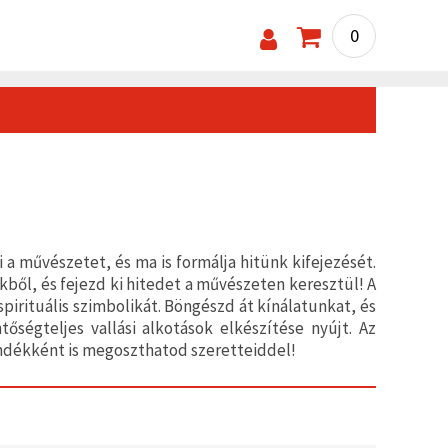
0
 a művészetet, és ma is formálja hitünk kifejezését.
ből, és fejezd ki hitedet a művészeten keresztül! A
pirituális szimbolikát. Böngészd át kínálatunkat, és
ségteljes vallási alkotások elkészítése nyújt. Az
ándékként is megoszthatod szeretteiddel!