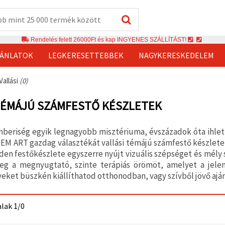
Rendelés felett 26000Ft és kap INGYENES SZÁLLÍTÁST!
JÁNLATOK
LEGKERESETTEBBEK
NAGYKERESKEDELEM
Vallási
(0)
TÉMÁJÚ SZÁMFESTŐ KÉSZLETEK
emberiség egyik legnagyobb misztériuma, évszázadok óta ihleti
 EM ART gazdag választékát vallási témájú számfestő készletek
den festőkészlete egyszerre nyújt vizuális szépséget és mély s
eg a megnyugtató, szinte terápiás örömöt, amelyet a jelentő
eket büszkén kiállíthatod otthonodban, vagy szívből jövő aj
alak 1/0