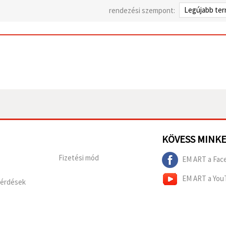
rendezési szempont:
KÖVESS MINK
Fizetési mód
EM ART a Fac
EM ART a You
Kérdések