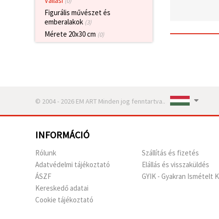
Vallási
(0)
valamint
Figurális művészet és
relevánsabb
tartalmat
emberalakok
(3)
és
Mérete 20x30 cm
(0)
hirdetéseket
jelenítsünk
meg,
beleértve
analitikai és
marketingpartnereink
segítségével
is.
© 2004 - 2026 EM ART Minden jog fenntartva..
Az "Összes
elfogadása"
gombra
kattintva
INFORMÁCIÓ
elfogadhatja
az összes
sütit, vagy
Rólunk
Szállítás és fizetés
a
Adatvédelmi tájékoztató
Elállás és visszaküldés
Beállításokban
megadhatja
ÁSZF
GYIK - Gyakran Ismételt 
preferenciáit
Kereskedő adatai
az adott
típusú sütik
Cookie tájékoztató
kiválasztásával
és a