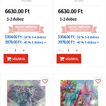
"Mentés"
852586
852587
Unikornis mintával,
gombra
kattintva.
elegáns kerettel
6630.00
Ft
6630.00
Ft
XQYX86086
1-2 doboz
1-2 doboz
Fogadja
el
KEDVEZMÉNYEK
KEDVEZMÉNYEK
MENNYISÉGHEZ
MENNYISÉGHEZ
mindet
5304.00 Ft
5304.00 Ft
- 20 %
3-4 doboz
- 20 %
3-4 doboz
Beállítások
3978.00 Ft
3978.00 Ft
- 40 %
5 doboz +
- 40 %
5 doboz +
VÁSÁROL
VÁSÁROL