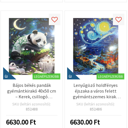
LEGNÉPSZERŰBB
LEGNÉPSZERŰBB
ÚJ
ÚJ
Bájos békés pandák
Lenyűgöző holdfényes
gyémántkirakó 40x50 cm
éjszaka a város felett
– Kerek, csillogó
gyémántszemes kirakó
gyémántszemek, teljes
40x50 cm – kerek, csillogó
SKU (leltári azonosító):
SKU (leltári azonosító):
kirakás, elegáns kerettel
gyémántszemek, teljes
852488
852486
– XQYX86077
kirakás (Full Drill),
elegáns kerettel –
6630.00
Ft
6630.00
Ft
XQYX86284