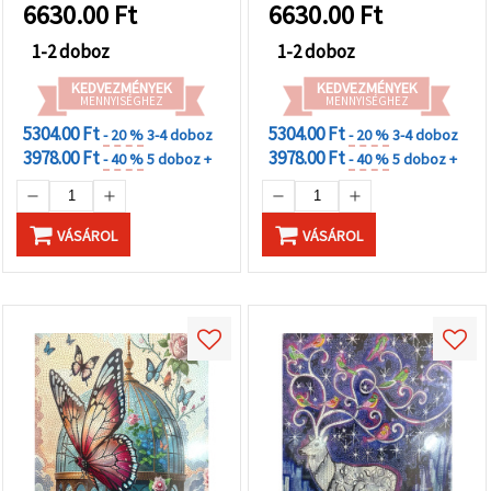
6630.00
Ft
6630.00
Ft
1-2 doboz
1-2 doboz
KEDVEZMÉNYEK
KEDVEZMÉNYEK
MENNYISÉGHEZ
MENNYISÉGHEZ
5304.00 Ft
5304.00 Ft
- 20 %
3-4 doboz
- 20 %
3-4 doboz
3978.00 Ft
3978.00 Ft
- 40 %
5 doboz +
- 40 %
5 doboz +
VÁSÁROL
VÁSÁROL