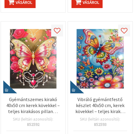
VÁSÁROL
VÁSÁROL
ÚJ
ÚJ
Gyémántszemes kirakó
Vibráló gyémántfestő
40x50 cm kerek kövekkel –
készlet 40x50 cm, kerek
teljes kirakásos pillangó
kövekkel – teljes kirakás
szív mintával, elegáns
(Full Drill) „Színes
SKU (leltári azonosító):
SKU (leltári azonosító):
kerettel BYX4536
ébredés” minta elegáns
852592
852593
kerettel BYX4535