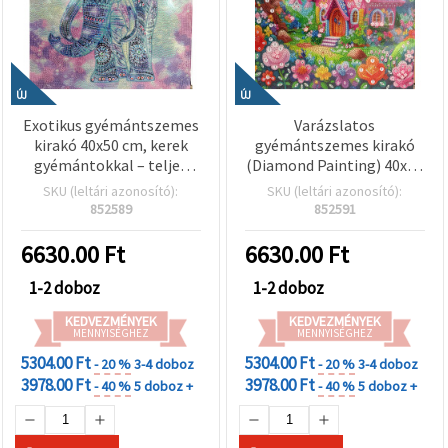
ÚJ
ÚJ
Exotikus gyémántszemes
Varázslatos
kirakó 40x50 cm, kerek
gyémántszemes kirakó
gyémántokkal – teljes
(Diamond Painting) 40x50
kirakás, India szelleme
cm, kerek kövekkel –
SKU (leltári azonosító):
SKU (leltári azonosító):
minta elegáns kerettel
teljes kirakás, rózsaszín
852589
852591
(BYX4519)
tündérmese minta
elegáns kerettel BYX4532
6630.00
Ft
6630.00
Ft
1-2 doboz
1-2 doboz
KEDVEZMÉNYEK
KEDVEZMÉNYEK
MENNYISÉGHEZ
MENNYISÉGHEZ
5304.00 Ft
5304.00 Ft
- 20 %
3-4 doboz
- 20 %
3-4 doboz
3978.00 Ft
3978.00 Ft
- 40 %
5 doboz +
- 40 %
5 doboz +