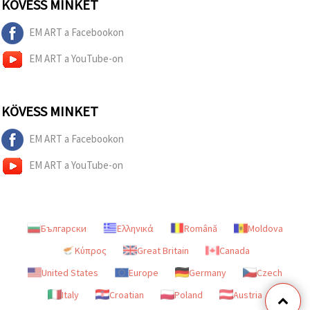
KÖVESS MINKET
EM ART a Facebookon
EM ART a YouTube-on
KÖVESS MINKET
EM ART a Facebookon
EM ART a YouTube-on
Български
Ελληνικά
Română
Moldova
Κύπρος
Great Britain
Canada
United States
Europe
Germany
Czech
Italy
Croatian
Poland
Austria