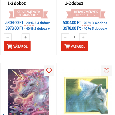
1-2 doboz
1-2 doboz
KEDVEZMÉNYEK
KEDVEZMÉNYEK
MENNYISÉGHEZ
MENNYISÉGHEZ
5304.00 Ft
5304.00 Ft
- 20 %
3-4 doboz
- 20 %
3-4 doboz
3978.00 Ft
3978.00 Ft
- 40 %
5 doboz +
- 40 %
5 doboz +
VÁSÁROL
VÁSÁROL