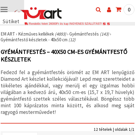
0
Sütiket
Rendelés felett 26000Ft és kap INGYENES SZÁLLÍTÁST!
használunk
EM ART
›
Kézműves kellékek
(4893)
›
Gyémántfestés
(143)
›
🍪 Cookie-
Gyémántfestő készletek - 40x50 cm
(12)
kat és
hasonló
GYÉMÁNTFESTÉS – 40X50 CM-ES GYÉMÁNTFESTŐ
technológiákat
használunk
KÉSZLETEK
annak
érdekében,
hogy
Fedezd fel a gyémántfestés örömét az EM ART lenyűgöző
biztosítsuk
Diamond Art készlet kollekciójával! Lepd meg szeretteidet a
a weboldal
megfelelő
tökéletes ajándékkal, vagy merülj el egy izgalmas hobbi
működését,
világában a kedvező árú, 40x50 cm-es (15,7 x 19,7 hüvelyk)
javítsuk az
gyémántfestő szettek széles választékával. Böngéssz több
Ön
felhasználói
mint 100 káprázatos minta között, és alkosd meg saját
élményét,
ragyogó mesterművedet!
és az Ön
hozzájárulásával
elemezzük
a
12 tételek | oldalak 1/1
forgalmat,