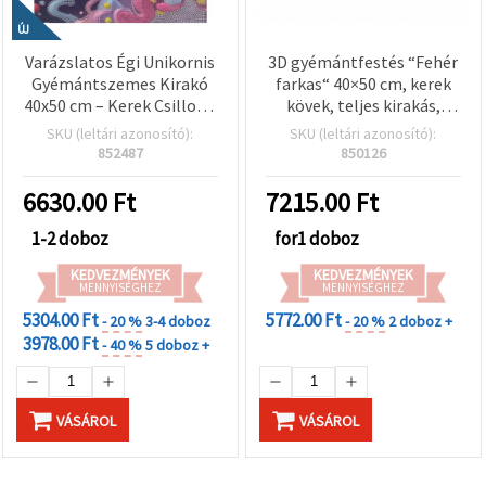
ÚJ
Varázslatos Égi Unikornis
3D gyémántfestés “Fehér
Gyémántszemes Kirakó
farkas“ 40×50 cm, kerek
40x50 cm – Kerek Csillogó
kövek, teljes kirakás,
Gyémántszemek, Teljes
kerettel, kristálymozaik
SKU (leltári azonosító):
SKU (leltári azonosító):
Kirakás (Full Drill),
LT0338
852487
850126
Elegáns Kerettel –
XQYX86085
6630.00
Ft
7215.00
Ft
1-2 doboz
for1 doboz
KEDVEZMÉNYEK
KEDVEZMÉNYEK
MENNYISÉGHEZ
MENNYISÉGHEZ
5304.00 Ft
5772.00 Ft
- 20 %
3-4 doboz
- 20 %
2 doboz +
3978.00 Ft
- 40 %
5 doboz +
VÁSÁROL
VÁSÁROL