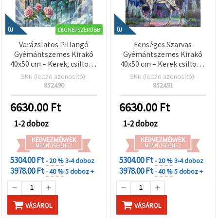
LEGNÉPSZERŰBB
ÚJ
ÚJ
Varázslatos Pillangó
Fenséges Szarvas
Gyémántszemes Kirakó
Gyémántszemes Kirakó
40x50 cm – Kerek, csillogó
40x50 cm – Kerek csillogó
gyémántszemek, teljes
gyémántszemek, teljes
SKU (leltári azonosító):
SKU (leltári azonosító):
kirakás, elegáns kerettel
kirakás elegáns kerettel –
852490
852491
– XQYX86099
A varázslatos agancsok
XQYX86091
6630.00
Ft
6630.00
Ft
1-2 doboz
1-2 doboz
KEDVEZMÉNYEK
KEDVEZMÉNYEK
MENNYISÉGHEZ
MENNYISÉGHEZ
5304.00 Ft
5304.00 Ft
- 20 %
3-4 doboz
- 20 %
3-4 doboz
3978.00 Ft
3978.00 Ft
- 40 %
5 doboz +
- 40 %
5 doboz +
VÁSÁROL
VÁSÁROL