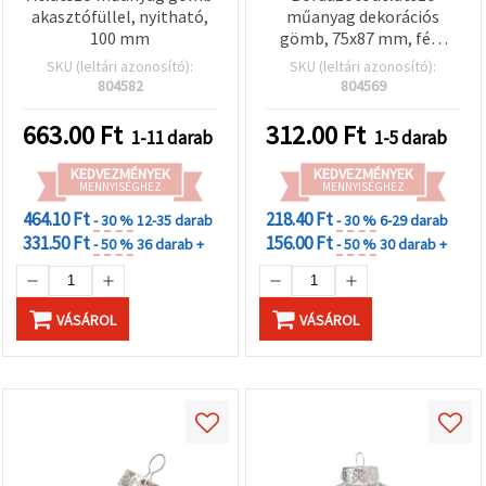
akasztófüllel, nyitható,
műanyag dekorációs
100 mm
gömb, 75x87 mm, fém
kupakkal és akasztóval
SKU (leltári azonosító):
SKU (leltári azonosító):
804582
804569
663.00
Ft
312.00
Ft
1-11 darab
1-5 darab
KEDVEZMÉNYEK
KEDVEZMÉNYEK
MENNYISÉGHEZ
MENNYISÉGHEZ
464.10 Ft
218.40 Ft
- 30 %
12-35 darab
- 30 %
6-29 darab
331.50 Ft
156.00 Ft
- 50 %
36 darab +
- 50 %
30 darab +
VÁSÁROL
VÁSÁROL