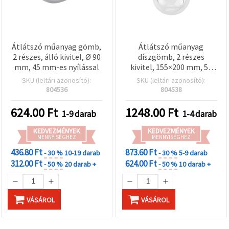
Átlátszó műanyag gömb,
Átlátszó műanyag
2 részes, álló kivitel, Ø 90
díszgömb, 2 részes
mm, 45 mm-es nyílással
kivitel, 155×200 mm, 55
mm-es nyílással – hobbi,
SKU (leltári azonosító):
SKU (leltári azonosító):
kézműves, DIY
804536
804538
624.00
Ft
1248.00
Ft
1-9 darab
1-4 darab
KEDVEZMÉNYEK
KEDVEZMÉNYEK
MENNYISÉGHEZ
MENNYISÉGHEZ
436.80 Ft
873.60 Ft
- 30 %
10-19 darab
- 30 %
5-9 darab
312.00 Ft
624.00 Ft
- 50 %
20 darab +
- 50 %
10 darab +
VÁSÁROL
VÁSÁROL