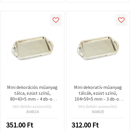
Mini dekorációs műanyag
Mini dekoratív műanyag
tálca, ezüst színű,
tálcák, ezüst színű,
80×43×5 mm – 4 db-os
104×59×5 mm – 3 db-os
készlet
készlet
SKU (leltári azonosító):
SKU (leltári azonosító):
804534
804535
351.00
Ft
312.00
Ft