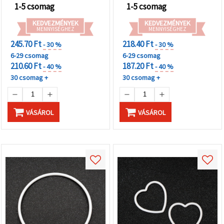
1-5 csomag
1-5 csomag
KEDVEZMÉNYEK
KEDVEZMÉNYEK
MENNYISÉGHEZ
MENNYISÉGHEZ
245.70 Ft
218.40 Ft
- 30 %
- 30 %
6-29 csomag
6-29 csomag
210.60 Ft
187.20 Ft
- 40 %
- 40 %
30 csomag +
30 csomag +
VÁSÁROL
VÁSÁROL