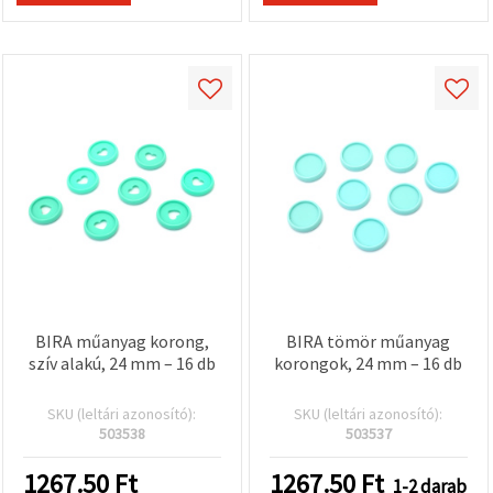
BIRA műanyag korong,
BIRA tömör műanyag
szív alakú, 24 mm – 16 db
korongok, 24 mm – 16 db
SKU (leltári azonosító):
SKU (leltári azonosító):
503538
503537
1267.50
Ft
1267.50
Ft
1-2 darab