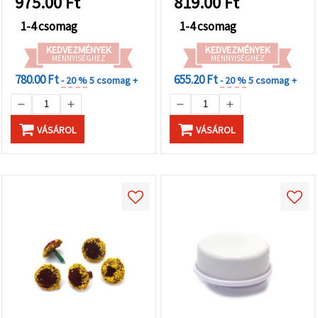
975.00
Ft
819.00
Ft
1-4 csomag
1-4 csomag
KEDVEZMÉNYEK
KEDVEZMÉNYEK
MENNYISÉGHEZ
MENNYISÉGHEZ
780.00 Ft
655.20 Ft
- 20 %
5 csomag +
- 20 %
5 csomag +
VÁSÁROL
VÁSÁROL