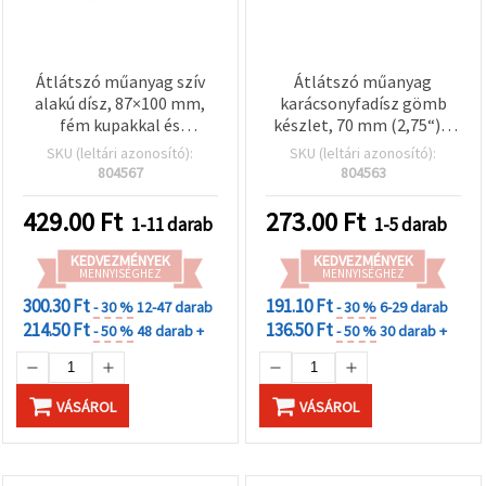
Átlátszó műanyag szív
Átlátszó műanyag
alakú dísz, 87×100 mm,
karácsonyfadísz gömb
fém kupakkal és
készlet, 70 mm (2,75“) –
akasztóval
törésálló gömbök
SKU (leltári azonosító):
SKU (leltári azonosító):
ezüstszínű fém kupakkal
804567
804563
és akasztóval – üres DIY
alap kézműves hobbikhoz
429.00
Ft
273.00
Ft
1-11 darab
1-5 darab
és ünnepi dekorációhoz
KEDVEZMÉNYEK
KEDVEZMÉNYEK
MENNYISÉGHEZ
MENNYISÉGHEZ
300.30 Ft
191.10 Ft
- 30 %
12-47 darab
- 30 %
6-29 darab
214.50 Ft
136.50 Ft
- 50 %
48 darab +
- 50 %
30 darab +
VÁSÁROL
VÁSÁROL