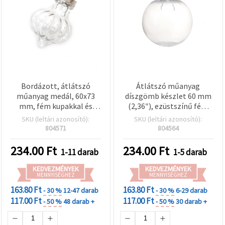
Bordázott, átlátszó
Átlátszó műanyag
műanyag medál, 60x73
díszgömb készlet 60 mm
mm, fém kupakkal és
(2,36″), ezüstszínű fém
akasztóval
kupakkal és
SKU (leltári azonosító):
SKU (leltári azonosító):
akasztógyűrűvel – DIY
804571
804564
gömbdíszek kézműves
projektekhez,
234.00
Ft
234.00
Ft
1-11 darab
1-5 darab
karácsonyfához és parti
dekorációhoz
KEDVEZMÉNYEK
KEDVEZMÉNYEK
MENNYISÉGHEZ
MENNYISÉGHEZ
163.80 Ft
163.80 Ft
- 30 %
12-47 darab
- 30 %
6-29 darab
117.00 Ft
117.00 Ft
- 50 %
48 darab +
- 50 %
30 darab +