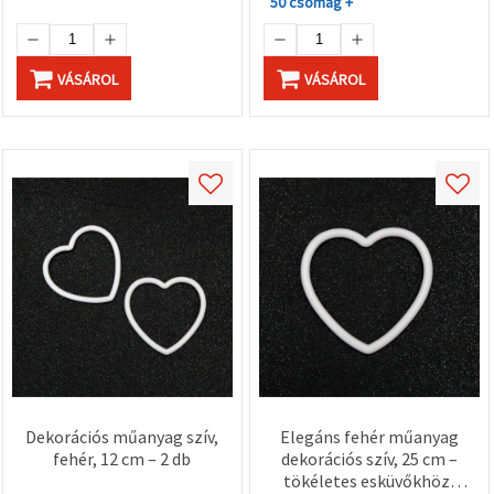
50 csomag +
VÁSÁROL
VÁSÁROL
Dekorációs műanyag szív,
Elegáns fehér műanyag
fehér, 12 cm – 2 db
dekorációs szív, 25 cm –
tökéletes esküvőkhöz,