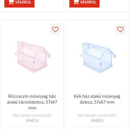
VÁSÁROL
VÁSÁROL
Rózsaszín műanyag ház
Kék ház alakú műanyag
alakú tárolódoboz, 57x67
doboz, 57x67 mm
mm
SKU (leltári azonosító):
SKU (leltári azonosító):
804514
804515