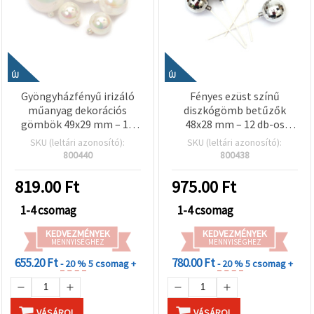
ÚJ
ÚJ
Gyöngyházfényű irizáló
Fényes ezüst színű
műanyag dekorációs
diszkógömb betűzők
gömbök 49x29 mm – 12
48x28 mm – 12 db-os
db-os vegyes szett – party
szett – party
SKU (leltári azonosító):
SKU (leltári azonosító):
dekorációhoz,
dekorációhoz,
800440
800438
virágkötészethez és
virágkötészethez és
kreatív hobbi
kreatív hobby
819.00
Ft
975.00
Ft
alapanyagként
kellékekhez
1-4 csomag
1-4 csomag
KEDVEZMÉNYEK
KEDVEZMÉNYEK
MENNYISÉGHEZ
MENNYISÉGHEZ
655.20 Ft
780.00 Ft
- 20 %
5 csomag +
- 20 %
5 csomag +
VÁSÁROL
VÁSÁROL