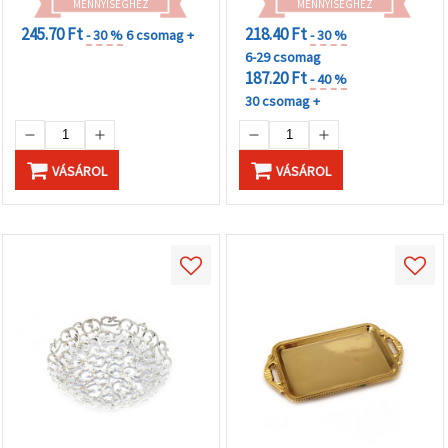
MENNYISÉGHEZ
MENNYISÉGHEZ
245.70 Ft
218.40 Ft
- 30 %
6 csomag +
- 30 %
6-29 csomag
187.20 Ft
- 40 %
30 csomag +
VÁSÁROL
VÁSÁROL