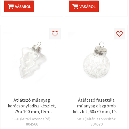
VÁSÁROL
VÁSÁROL
Átlátszó műanyag
Átlátszó fazettált
karácsonyfadísz készlet,
műanyag díszgömb
75 x 100 mm, fém
készlet, 60x70 mm, fém
kupakkal és akasztóval
kupakkal és akasztóval
SKU (leltári azonosító):
SKU (leltári azonosító):
804566
804570