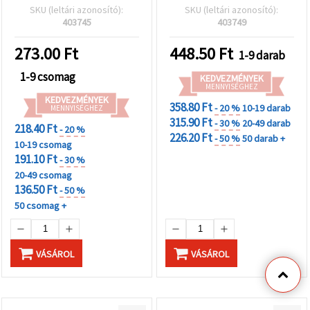
partikhoz és kreatív DIY
SKU (leltári azonosító):
SKU (leltári azonosító):
hobbi és kézműves
403745
403749
projektekhez
273.00
Ft
448.50
Ft
1-9 darab
1-9 csomag
KEDVEZMÉNYEK
MENNYISÉGHEZ
KEDVEZMÉNYEK
358.80 Ft
- 20 %
10-19 darab
MENNYISÉGHEZ
315.90 Ft
- 30 %
20-49 darab
218.40 Ft
- 20 %
226.20 Ft
- 50 %
50 darab +
10-19 csomag
191.10 Ft
- 30 %
20-49 csomag
136.50 Ft
- 50 %
50 csomag +
VÁSÁROL
VÁSÁROL