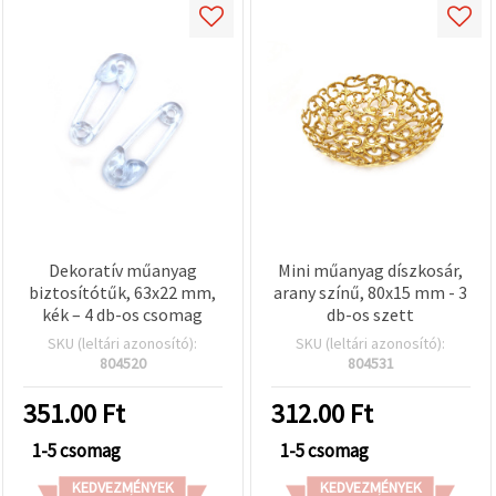
Dekoratív műanyag
Mini műanyag díszkosár,
biztosítótűk, 63x22 mm,
arany színű, 80x15 mm - 3
kék – 4 db-os csomag
db-os szett
SKU (leltári azonosító):
SKU (leltári azonosító):
804520
804531
351.00
Ft
312.00
Ft
1-5 csomag
1-5 csomag
KEDVEZMÉNYEK
KEDVEZMÉNYEK