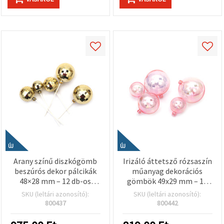
ÚJ
ÚJ
Arany színű diszkógömb
Irizáló áttetsző rózsaszín
beszúrós dekor pálcikák
műanyag dekorációs
48×28 mm – 12 db-os
gömbök 49x29 mm – 12
szett – Party
db-os szett – party
SKU (leltári azonosító):
SKU (leltári azonosító):
dekorációhoz,
dekorációhoz,
800437
800442
virágkötészethez és
virágkötészethez és
kreatív hobbi kellékekhez
kreatív hobbi kellékekhez