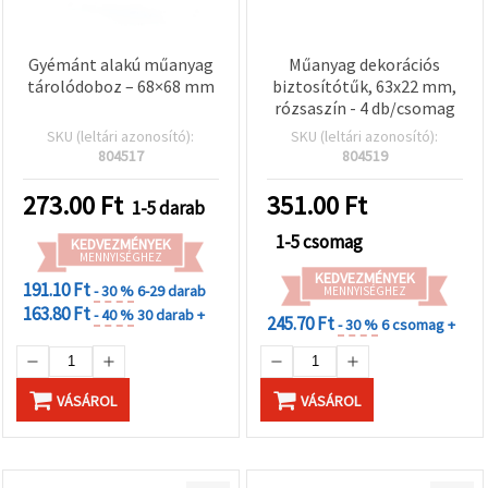
Gyémánt alakú műanyag
Műanyag dekorációs
tárolódoboz – 68×68 mm
biztosítótűk, 63x22 mm,
rózsaszín - 4 db/csomag
SKU (leltári azonosító):
SKU (leltári azonosító):
804517
804519
273.00
Ft
351.00
Ft
1-5 darab
1-5 csomag
KEDVEZMÉNYEK
MENNYISÉGHEZ
KEDVEZMÉNYEK
191.10 Ft
- 30 %
6-29 darab
MENNYISÉGHEZ
163.80 Ft
- 40 %
30 darab +
245.70 Ft
- 30 %
6 csomag +
VÁSÁROL
VÁSÁROL