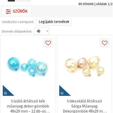
valamint
86 tételek | oldalak 1/2
relevánsabb
tartalmat
SZŰRŐK
és
hirdetéseket
rendezési szempont:
jelenítsünk
meg,
beleértve
Elemek oldalanként:
analitikai és
marketingpartnereink
segítségével
is.
Az "Összes
elfogadása"
gombra
kattintva
elfogadhatja
az összes
sütit, vagy
a
Beállításokban
megadhatja
preferenciáit
ÚJ
ÚJ
az adott
Irizáló átlátszó kék
Irideszkáló Átlátszó
típusú sütik
kiválasztásával
műanyag dekor gömbök
Sárga Műanyag
és a
49x29 mm – 12 db-os
Dekorgömbök 49x29 mm