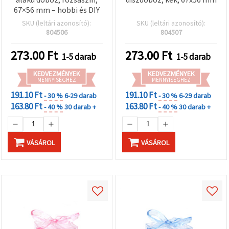
67×56 mm – hobbi és DIY
SKU (leltári azonosító):
SKU (leltári azonosító):
804506
804507
273.00
Ft
273.00
Ft
1-5 darab
1-5 darab
KEDVEZMÉNYEK
KEDVEZMÉNYEK
MENNYISÉGHEZ
MENNYISÉGHEZ
191.10 Ft
191.10 Ft
- 30 %
6-29 darab
- 30 %
6-29 darab
163.80 Ft
163.80 Ft
- 40 %
30 darab +
- 40 %
30 darab +
VÁSÁROL
VÁSÁROL