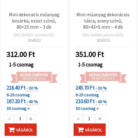
Mini dekoratív műanyag
Mini műanyag dekorációs
kosárka, ezüst színű,
tálca, arany színű,
80×15 mm – 3 db
80×43×5 mm – 4 db
SKU (leltári azonosító):
SKU (leltári azonosító):
804532
804533
312.00
Ft
351.00
Ft
1-5 csomag
1-5 csomag
KEDVEZMÉNYEK
KEDVEZMÉNYEK
MENNYISÉGHEZ
MENNYISÉGHEZ
218.40 Ft
245.70 Ft
- 30 %
- 30 %
6-29 csomag
6-29 csomag
187.20 Ft
210.60 Ft
- 40 %
- 40 %
30 csomag +
30 csomag +
VÁSÁROL
VÁSÁROL