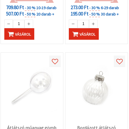
709.80 Ft
273.00 Ft
- 30 %
10-19 darab
- 30 %
6-29 darab
507.00 Ft
195.00 Ft
- 50 %
20 darab +
- 50 %
30 darab +
VÁSÁROL
VÁSÁROL
Átlátszó műanyag gömb
Bordázott átlátszó