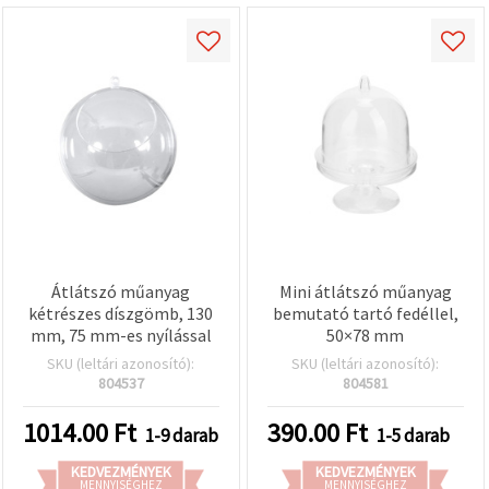
Átlátszó műanyag
Mini átlátszó műanyag
kétrészes díszgömb, 130
bemutató tartó fedéllel,
mm, 75 mm-es nyílással
50×78 mm
SKU (leltári azonosító):
SKU (leltári azonosító):
804537
804581
1014.00
Ft
390.00
Ft
1-9 darab
1-5 darab
KEDVEZMÉNYEK
KEDVEZMÉNYEK
MENNYISÉGHEZ
MENNYISÉGHEZ