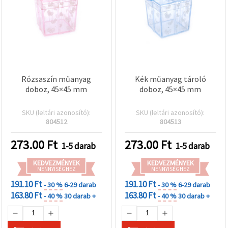
Rózsaszín műanyag
Kék műanyag tároló
doboz, 45×45 mm
doboz, 45×45 mm
SKU (leltári azonosító):
SKU (leltári azonosító):
804512
804513
273.00
Ft
273.00
Ft
1-5 darab
1-5 darab
KEDVEZMÉNYEK
KEDVEZMÉNYEK
MENNYISÉGHEZ
MENNYISÉGHEZ
191.10 Ft
191.10 Ft
- 30 %
6-29 darab
- 30 %
6-29 darab
163.80 Ft
163.80 Ft
- 40 %
30 darab +
- 40 %
30 darab +