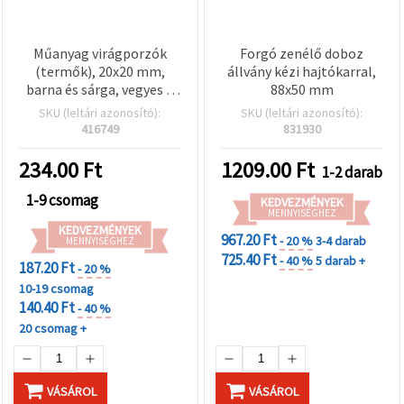
Műanyag virágporzók
Forgó zenélő doboz
(termők), 20x20 mm,
állvány kézi hajtókarral,
barna és sárga, vegyes –
88x50 mm
10 db
SKU (leltári azonosító):
SKU (leltári azonosító):
416749
831930
234.00
Ft
1209.00
Ft
1-2 darab
1-9 csomag
KEDVEZMÉNYEK
MENNYISÉGHEZ
KEDVEZMÉNYEK
967.20 Ft
- 20 %
3-4 darab
MENNYISÉGHEZ
725.40 Ft
- 40 %
5 darab +
187.20 Ft
- 20 %
10-19 csomag
140.40 Ft
- 40 %
20 csomag +
VÁSÁROL
VÁSÁROL