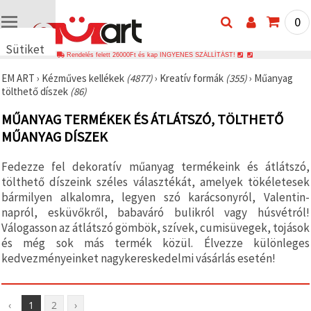
0
Sütiket
Rendelés felett 26000Ft és kap INGYENES SZÁLLÍTÁST!
használunk
EM ART
›
Kézműves kellékek
(4877)
›
Kreatív formák
(355)
›
Műanyag
🍪 Cookie-
tölthető díszek
(86)
kat és
hasonló
MŰANYAG TERMÉKEK ÉS ÁTLÁTSZÓ, TÖLTHETŐ
technológiákat
használunk
MŰANYAG DÍSZEK
annak
érdekében,
hogy
Fedezze fel dekoratív műanyag termékeink és átlátszó,
biztosítsuk
tölthető díszeink széles választékát, amelyek tökéletesek
a weboldal
megfelelő
bármilyen alkalomra, legyen szó karácsonyról, Valentin-
működését,
napról, esküvőkről, babaváró bulikról vagy húsvétról!
javítsuk az
Válogasson az átlátszó gömbök, szívek, cumisüvegek, tojások
Ön
felhasználói
és még sok más termék közül. Élvezze különleges
élményét,
kedvezményeinket nagykereskedelmi vásárlás esetén!
és az Ön
hozzájárulásával
elemezzük
a
‹
1
2
›
forgalmat,