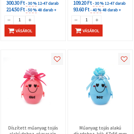
300.30 Ft
109.20 Ft
- 30 %
12-47 darab
- 30 %
12-47 darab
214.50 Ft
93.60 Ft
- 50 %
48 darab +
- 40 %
48 darab +
VÁSÁROL
VÁSÁROL
Díszített műanyag tojás
Műanyag tojás alakú
alakú doboz, rózsaszín,
díszdoboz, kék, 67x56 mm