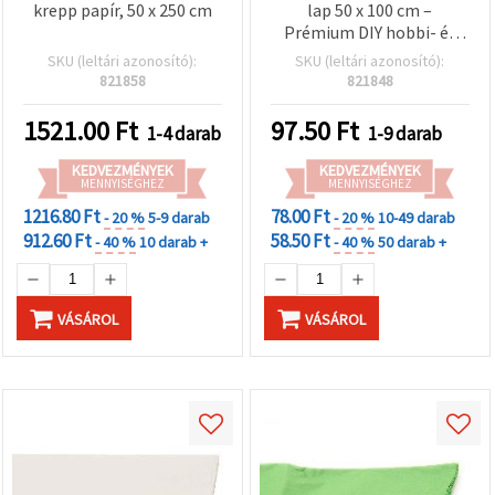
krepp papír, 50 x 250 cm
lap 50 x 100 cm –
Prémium DIY hobbi- és
kézműves papír
SKU (leltári azonosító):
SKU (leltári azonosító):
virágkészítéshez, parti
821858
821848
dekorációhoz,
ajándékcsomagoláshoz
1521.00
Ft
97.50
Ft
1-4 darab
1-9 darab
és iskolai projektekhez
KEDVEZMÉNYEK
KEDVEZMÉNYEK
MENNYISÉGHEZ
MENNYISÉGHEZ
1216.80 Ft
78.00 Ft
- 20 %
5-9 darab
- 20 %
10-49 darab
912.60 Ft
58.50 Ft
- 40 %
10 darab +
- 40 %
50 darab +
VÁSÁROL
VÁSÁROL