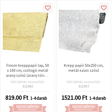
Finom krepppapír lap, 50
Krepp papír 50x250 cm,
x 100 cm, csillogó metál
metál ezüst színű
arany színű (arany tónus)
– textúrált, nyújtható
SKU (leltári azonosító):
SKU (leltári azonosító):
kézműves papír
821862
821857
ajándékcsomagoláshoz,
virágkötészethez, party
819.00
Ft
1521.00
Ft
1-4 darab
1-4 darab
dekorhoz és DIY/hobbi
alkotásokhoz
KEDVEZMÉNYEK
KEDVEZMÉNYEK
MENNYISÉGHEZ
MENNYISÉGHEZ