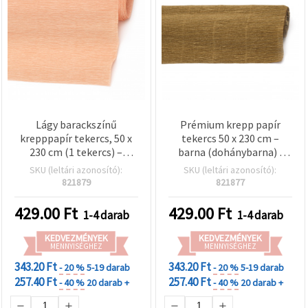
Lágy barackszínű
Prémium krepp papír
krepppapír tekercs, 50 x
tekercs 50 x 230 cm –
230 cm (1 tekercs) –
barna (dohánybarna) |
textúrált hobbi- és
Kézműves papír DIY-hez,
SKU (leltári azonosító):
SKU (leltári azonosító):
kreatív papír DIY
virágkötészethez,
821879
821877
virágokhoz,
ajándékcsomagoláshoz
ajándékcsomagoláshoz
és iskolai projektekhez
429.00
Ft
429.00
Ft
1-4 darab
1-4 darab
és parti dekorációhoz
KEDVEZMÉNYEK
KEDVEZMÉNYEK
MENNYISÉGHEZ
MENNYISÉGHEZ
343.20 Ft
343.20 Ft
- 20 %
5-19 darab
- 20 %
5-19 darab
257.40 Ft
257.40 Ft
- 40 %
20 darab +
- 40 %
20 darab +