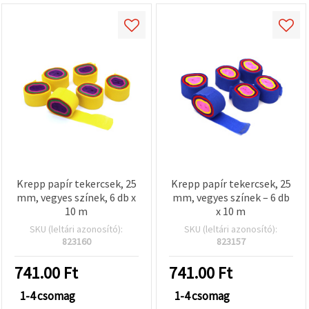
Krepp papír tekercsek, 25
Krepp papír tekercsek, 25
mm, vegyes színek, 6 db x
mm, vegyes színek – 6 db
10 m
x 10 m
SKU (leltári azonosító):
SKU (leltári azonosító):
823160
823157
741.00
Ft
741.00
Ft
1-4 csomag
1-4 csomag