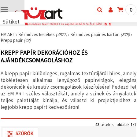
0
Sütiket
Rendelés felett 26000Ft és kap INGYENES SZÁLLÍTÁST!
használunk
EM ART
›
Kézműves kellékek
(4877)
›
Kézműves papír és karton
(875)
›
🍪 Cookie-
Krepp papír
(43)
kat és
hasonló
KREPP PAPÍR DEKORÁCIÓHOZ ÉS
technológiákat
használunk
AJÁNDÉKCSOMAGOLÁSHOZ
annak
érdekében,
hogy
A krepp papír különleges, rugalmas textúrájáról híres, amely
biztosítsuk
tökéletesen alkalmas lenyűgöző papírvirágok, elegáns
a weboldal
megfelelő
dekorációk és kreatív csomagolások készítésére! Fedezd fel
működését,
az EM ART széles választékát, amely a színek és árnyalatok
javítsuk az
teljes palettáját kínálja, és válaszd ki projektjeidhez a
Ön
felhasználói
legjobb krepp papírt kedvező áron!
élményét,
és az Ön
hozzájárulásával
43 tételek | oldalak 1/1
elemezzük
a
SZŰRŐK
forgalmat,