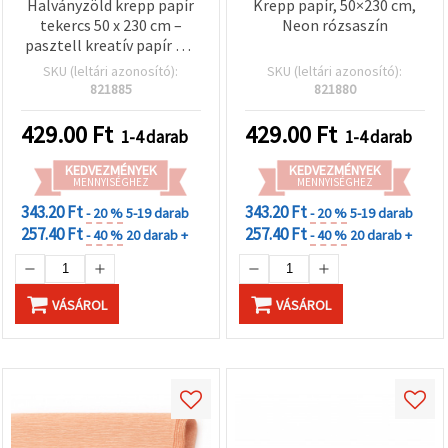
Halványzöld krepp papír
Krepp papír, 50×230 cm,
tekercs 50 x 230 cm –
Neon rózsaszín
pasztell kreatív papír DIY
és hobbi kézműveshez,
SKU (leltári azonosító):
SKU (leltári azonosító):
virágkészítéshez, parti
821885
821880
dekorációhoz,
ajándékcsomagoláshoz
429.00
Ft
429.00
Ft
1-4 darab
1-4 darab
és iskolai projektekhez
KEDVEZMÉNYEK
KEDVEZMÉNYEK
MENNYISÉGHEZ
MENNYISÉGHEZ
343.20 Ft
343.20 Ft
- 20 %
5-19 darab
- 20 %
5-19 darab
257.40 Ft
257.40 Ft
- 40 %
20 darab +
- 40 %
20 darab +
VÁSÁROL
VÁSÁROL