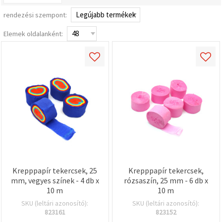
valamint
relevánsabb
rendezési szempont:
tartalmat
és
Elemek oldalanként:
hirdetéseket
jelenítsünk
meg,
beleértve
analitikai és
marketingpartnereink
segítségével
is.
Az "Összes
elfogadása"
gombra
kattintva
elfogadhatja
az összes
sütit, vagy
a
Beállításokban
Krepppapír tekercsek, 25
Krepppapír tekercsek,
megadhatja
mm, vegyes színek - 4 db x
rózsaszín, 25 mm - 6 db x
preferenciáit
10 m
10 m
az adott
típusú sütik
SKU (leltári azonosító):
SKU (leltári azonosító):
kiválasztásával
823161
823152
és a