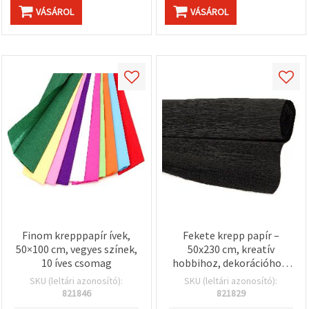
VÁSÁROL
VÁSÁROL
Finom krepppapír ívek,
Fekete krepp papír –
50×100 cm, vegyes színek,
50x230 cm, kreatív
10 íves csomag
hobbihoz, dekorációhoz,
ajándékcsomagoláshoz
SKU (leltári azonosító):
SKU (leltári azonosító):
és DIY kézműves
821846
821829
projektekhez