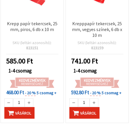
Krepp papír tekercsek, 25
Krepppapír tekercsek, 25
mm, piros, 6 db x 10 m
mm, vegyes színek, 6 db x
10 m
SKU (leltári azonosító):
SKU (leltári azonosító):
823151
823159
585.00
Ft
741.00
Ft
1-4 csomag
1-4 csomag
KEDVEZMÉNYEK
KEDVEZMÉNYEK
MENNYISÉGHEZ
MENNYISÉGHEZ
468.00 Ft
592.80 Ft
- 20 %
5 csomag +
- 20 %
5 csomag +
VÁSÁROL
VÁSÁROL