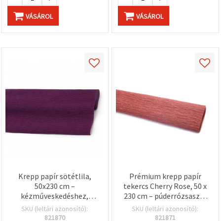
VÁSÁROL
VÁSÁROL
Krepp papír sötétlila,
Prémium krepp papír
50x230 cm –
tekercs Cherry Rose, 50 x
kézműveskedéshez,
230 cm – púderrózsaszín
ajándékcsomagoláshoz
(Blush Pink) –
SKU (leltári azonosító):
SKU (leltári azonosító):
és dekorációs
dekorációhoz, kreatív
821870
821871