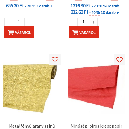
655.20 Ft
1216.80 Ft
- 20 %
5 darab +
- 20 %
5-9 darab
912.60 Ft
- 40 %
10 darab +
VÁSÁROL
VÁSÁROL
Metálfényű arany színű
Minőségi piros krepppapír