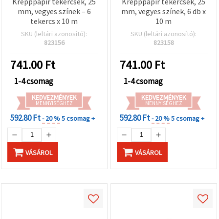
Krepppapír tekercsek, 25
Krepppapír tekercsek, 25
mm, vegyes színek – 6
mm, vegyes színek, 6 db x
tekercs x 10 m
10 m
SKU (leltári azonosító):
SKU (leltári azonosító):
823156
823158
741.00
Ft
741.00
Ft
1-4 csomag
1-4 csomag
KEDVEZMÉNYEK
KEDVEZMÉNYEK
MENNYISÉGHEZ
MENNYISÉGHEZ
592.80 Ft
592.80 Ft
- 20 %
5 csomag +
- 20 %
5 csomag +
VÁSÁROL
VÁSÁROL