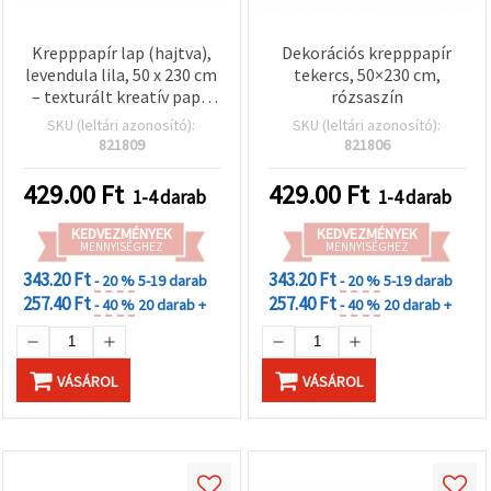
Krepppapír lap (hajtva),
Dekorációs krepppapír
levendula lila, 50 x 230 cm
tekercs, 50×230 cm,
– texturált kreatív papír
rózsaszín
DIY-hoz,
SKU (leltári azonosító):
SKU (leltári azonosító):
virágkötészethez,
821809
821806
papírvirágokhoz,
ajándékcsomagoláshoz
429.00
Ft
429.00
Ft
1-4 darab
1-4 darab
és parti dekorációhoz
KEDVEZMÉNYEK
KEDVEZMÉNYEK
MENNYISÉGHEZ
MENNYISÉGHEZ
343.20 Ft
343.20 Ft
- 20 %
5-19 darab
- 20 %
5-19 darab
257.40 Ft
257.40 Ft
- 40 %
20 darab +
- 40 %
20 darab +
VÁSÁROL
VÁSÁROL