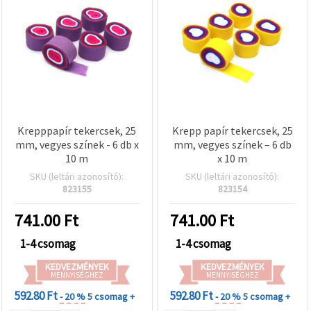
Krepppapír tekercsek, 25
Krepp papír tekercsek, 25
mm, vegyes színek - 6 db x
mm, vegyes színek – 6 db
10 m
x 10 m
SKU (leltári azonosító):
SKU (leltári azonosító):
823155
823154
741.00
Ft
741.00
Ft
1-4 csomag
1-4 csomag
KEDVEZMÉNYEK
KEDVEZMÉNYEK
MENNYISÉGHEZ
MENNYISÉGHEZ
592.80 Ft
592.80 Ft
- 20 %
5 csomag +
- 20 %
5 csomag +