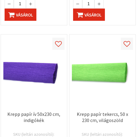
VÁSÁROL
VÁSÁROL
Krepp papír ív 50x230 cm,
Krepp papír tekercs, 50 x
indigókék
230 cm, világoszöld
SKU (leltári azonosító):
SKU (leltári azonosító):