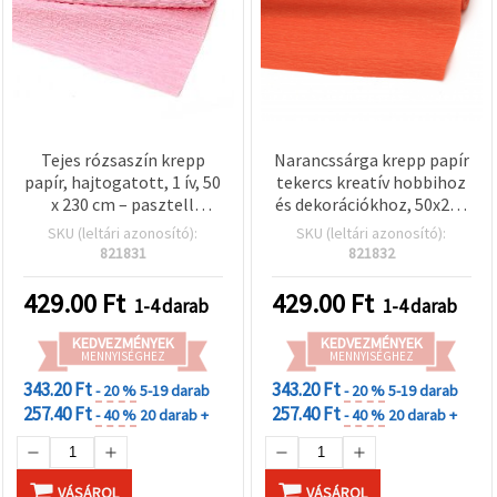
Tejes rózsaszín krepp
Narancssárga krepp papír
papír, hajtogatott, 1 ív, 50
tekercs kreatív hobbihoz
x 230 cm – pasztell
és dekorációkhoz, 50x230
kreatív hobbi papír DIY
cm
SKU (leltári azonosító):
SKU (leltári azonosító):
virágokhoz, party
821831
821832
dekorációhoz és
ajándékcsomagoláshoz
429.00
Ft
429.00
Ft
1-4 darab
1-4 darab
KEDVEZMÉNYEK
KEDVEZMÉNYEK
MENNYISÉGHEZ
MENNYISÉGHEZ
343.20 Ft
343.20 Ft
- 20 %
5-19 darab
- 20 %
5-19 darab
257.40 Ft
257.40 Ft
- 40 %
20 darab +
- 40 %
20 darab +
VÁSÁROL
VÁSÁROL