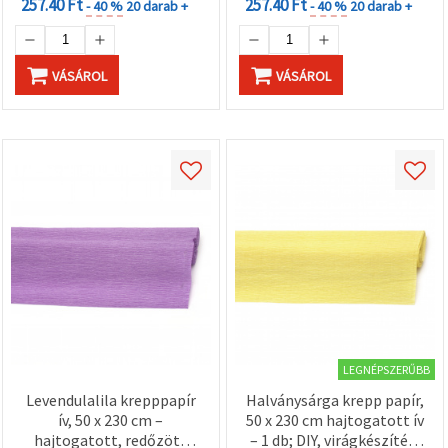
257.40 Ft
257.40 Ft
- 40 %
20 darab +
- 40 %
20 darab +
VÁSÁROL
VÁSÁROL
LEGNÉPSZERŰBB
Levendulalila krepppapír
Halványsárga krepp papír,
ív, 50 x 230 cm –
50 x 230 cm hajtogatott ív
hajtogatott, redőzött
– 1 db; DIY, virágkészítés,