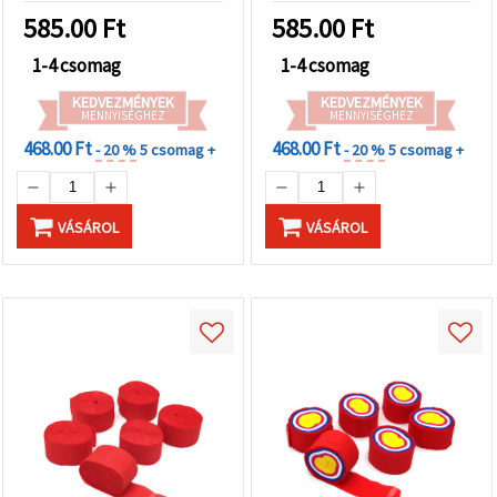
"Mentés"
gombra
585.00
Ft
585.00
Ft
kattintva.
1-4 csomag
1-4 csomag
Fogadja
KEDVEZMÉNYEK
KEDVEZMÉNYEK
MENNYISÉGHEZ
MENNYISÉGHEZ
el
468.00 Ft
468.00 Ft
mindet
- 20 %
5 csomag +
- 20 %
5 csomag +
Beállítások
VÁSÁROL
VÁSÁROL