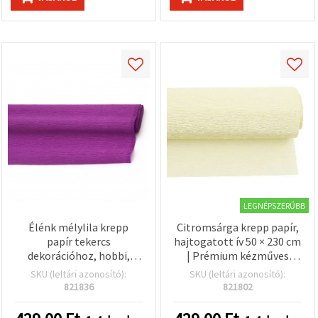
LEGNÉPSZERŰBB
Élénk mélylila krepp
Citromsárga krepp papír,
papír tekercs
hajtogatott ív 50 × 230 cm
dekorációhoz, hobbi,
| Prémium kézműves
kézműves és DIY
kellék DIY projektekhez,
SKU (leltári azonosító):
SKU (leltári azonosító):
projektekhez, 50 x 230 cm
papírvirágokhoz,
821836
821802
ajándékcsomagoláshoz
és parti dekorációkhoz