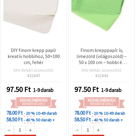
DIY finom krepp papír
Finom krepppapír ív,
kreatív hobbihoz, 50×100
limezöld (világoszöld) –
cm, fehér
50 x 100 cm – hobbi és
kézműves papír DIY
SKU (leltári azonosító):
SKU (leltári azonosító):
virágokhoz,
821847
821843
ajándékcsomagoláshoz,
kreatív és parti
97.50
Ft
97.50
Ft
1-9 darab
1-9 darab
dekorációkhoz
KEDVEZMÉNYEK
KEDVEZMÉNYEK
MENNYISÉGHEZ
MENNYISÉGHEZ
78.00 Ft
78.00 Ft
- 20 %
10-49 darab
- 20 %
10-49 darab
58.50 Ft
58.50 Ft
- 40 %
50 darab +
- 40 %
50 darab +