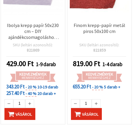
Ibolya krepp papír 50x230
Finom krepp-papír metál
cm – DIY
piros 50x100 cm
ajándékcsomagoláshoz,
papírvirágokhoz és
SKU (leltári azonosító):
SKU (leltári azonosító):
ünnepi dekorációkhoz
821869
821859
(kreatív hobby)
429.00
Ft
819.00
Ft
1-9 darab
1-4 darab
KEDVEZMÉNYEK
KEDVEZMÉNYEK
MENNYISÉGHEZ
MENNYISÉGHEZ
343.20 Ft
655.20 Ft
- 20 %
10-19 darab
- 20 %
5 darab +
257.40 Ft
- 40 %
20 darab +
VÁSÁROL
VÁSÁROL