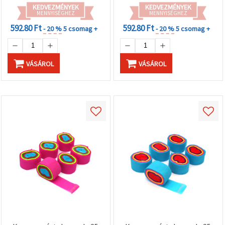
KEDVEZMÉNYEK
KEDVEZMÉNYEK
MENNYISÉGHEZ
MENNYISÉGHEZ
592.80 Ft
592.80 Ft
- 20 %
5 csomag +
- 20 %
5 csomag +
VÁSÁROL
VÁSÁROL