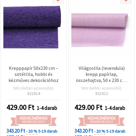
Krepppapír 50x230 cm –
Világoslila (levendula)
sötétlila, hobbi és
krepp papírlap,
kézműves dekorációhoz
összehajtva, 50 x 230 cm,
textúrált kreatív papír DIY
SKU (leltári azonosító):
SKU (leltári azonosító):
virágokhoz,
821814
821812
ajándékcsomagoláshoz
és parti dekorációhoz
429.00
Ft
429.00
Ft
1-4 darab
1-4 darab
KEDVEZMÉNYEK
KEDVEZMÉNYEK
MENNYISÉGHEZ
MENNYISÉGHEZ
343.20 Ft
343.20 Ft
- 20 %
5-19 darab
- 20 %
5-19 darab