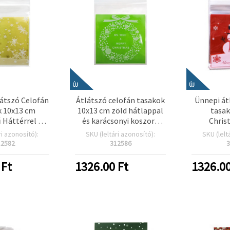
ÚJ
ÚJ
látszó Celofán
Átlátszó celofán tasakok
Ünnepi át
 10x13 cm
10x13 cm zöld hátlappal
tasak
 Háttérrel és
és karácsonyi koszorú
Chris
szöld Malaccal
mintával – 100 db-os
Snowman”
ri azonosító):
SKU (leltári azonosító):
SKU (lelt
abos Készlet
szett
10×13 cm, 
12582
312586
3
öntapadós 
karácsony
Ft
1326.00
Ft
1326.0
és s
csom