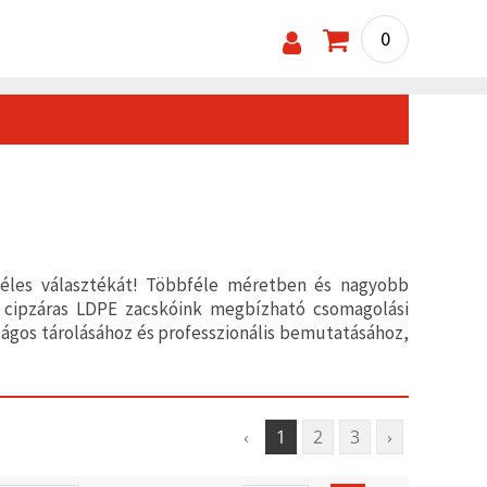
0
 széles választékát! Többféle méretben és nagyobb
ó, cipzáras LDPE zacskóink megbízható csomagolási
ságos tárolásához és professzionális bemutatásához,
‹
1
2
3
›