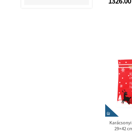
1326.00
"Mentés"
ajándékhoz
gombra
csoma
kattintva.
Fogadja
el
mindet
Beállítások
ÚJ
Karácsonyi
29×42 cm