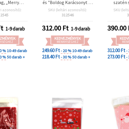
g, „Merry
és "Boldog Karácsonyt és
szatén 
s and Happy
Boldog Új Évet" Felirattal
vidám hó
ri azonosító):
SKU (leltári azonosító):
SKU (lelt
 felirattal,
Christmas
12545
312546
3
szalaggal –
nepi
t
312.00
Ft
390.00
1-9 darab
1-9 darab
omagoláshoz
y kelléknek
ZMÉNYEK
KEDVEZMÉNYEK
KEDV
YISÉGHEZ
MENNYISÉGHEZ
MEN
249.60 Ft
312.00 Ft
20 %
10-49 darab
- 20 %
10-49 darab
-
218.40 Ft
273.00 Ft
30 %
50 darab +
- 30 %
50 darab +
-