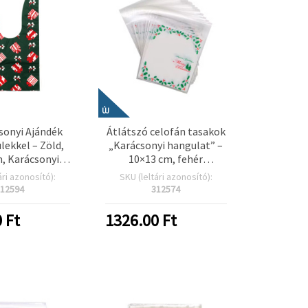
ÚJ
sonyi Ajándék
Átlátszó celofán tasakok
lekkel – Zöld,
„Karácsonyi hangulat” –
, Karácsonyi
10×13 cm, fehér
 Dizájn – 50
hátlappal, öntapadós
ári azonosító):
SKU (leltári azonosító):
os Csomag
zárással, 100 db – ideális
12594
312574
karácsonyi
ajándékcsomagoláshoz,
0
Ft
1326.00
Ft
mézeskalácshoz és
ünnepi csomagoláshoz