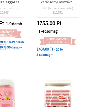
szalaggal és
karácsonyi mintával,
ember „Merry
kötözővel – 50 db-os
ári azonosító):
SKU (leltári azonosító):
” mintával – 1
szett
12547
312552
db
Ft
1755.00
Ft
1-9 darab
1-4 csomag
EZMÉNYEK
NYISÉGHEZ
KEDVEZMÉNYEK
 20 %
10-49 darab
MENNYISÉGHEZ
 30 %
50 darab +
1404.00 Ft
- 20 %
5 csomag +