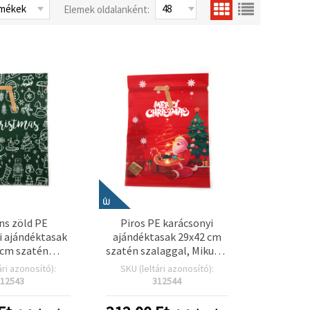
Elemek oldalanként:
ÚJ
ns zöld PE
Piros PE karácsonyi
i ajándéktasak
ajándéktasak 29x42 cm
 cm szatén
szatén szalaggal, Mikulás
és fehér ünnepi
sapkával és ajándékokkal
ári azonosító):
SKU (leltári azonosító):
l – hobby és
teli mintával
12543
312544
 csomagolás