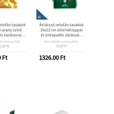
ÚJ
elofán tasakok
Átlátszó celofán tasakok
 arany színű
10x13 cm zöld hátlappal
és karácsonyfa
és öntapadós zárással –
 – 100 db-os
karácsonyfa mintával,
ári azonosító):
SKU (leltári azonosító):
somag
100 db-os csomag
12578
312577
0
Ft
1326.00
Ft