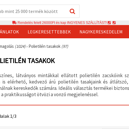
Rendelés felett 26000Ft és kap INGYENES SZÁLLÍTÁST!
JÁNLATOK
LEGKERESETTEBBEK
NAGYKERESKEDELEM
magolás
(1024)
›
Polietilén tasakok
(97)
LIETILÉN TASAKOK
színes, látványos mintákkal ellátott polietilén zacskóink
n is elérhető, kedvező árú polietilén tasakjaink és átlátsz
álnak kereskedők számára. Ideális választás termékei bizton
 a praktikusságot ötvözi a vonzó megjelenéssel.
dalak 1/3