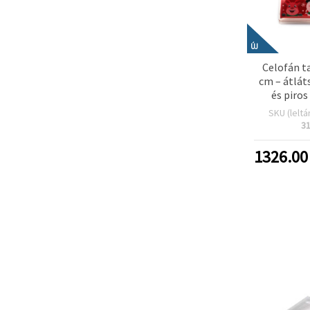
ÚJ
Celofán t
cm – átlát
és piros
Mikulás,
SKU (leltá
rénszarv
3
öntapa
db/
1326.00