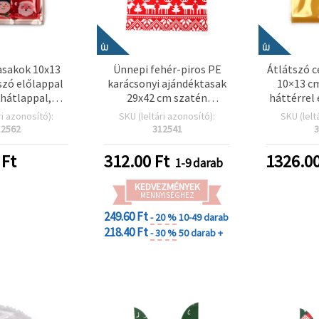
ÚJ
ÚJ
asakok 10x13
Ünnepi fehér-piros PE
Átlátszó c
szó előlappal
karácsonyi ajándéktasak
10×13 cm
 hátlappal,
29x42 cm szatén
háttérrel 
 hóember és
szalaggal, rénszarvas
mintával
ri azonosító):
SKU (leltári azonosító):
SKU (lelt
as mintával,
mintával
c
12562
312541
3
dós – 100
csomag
Ft
312.00
Ft
1326.0
1-9 darab
KEDVEZMÉNYEK
MENNYISÉGHEZ
249.60 Ft
- 20 %
10-49 darab
218.40 Ft
- 30 %
50 darab +