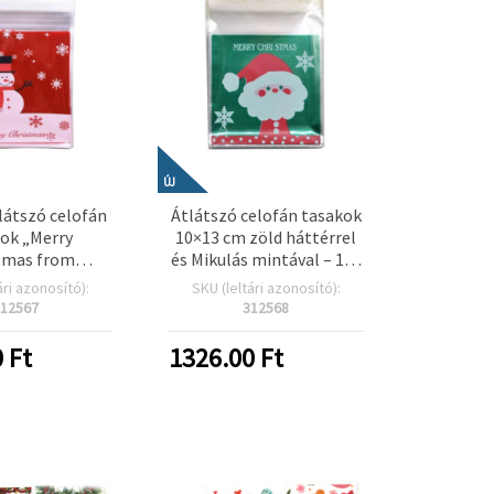
ÚJ
látszó celofán
Átlátszó celofán tasakok
ok „Merry
10×13 cm zöld háttérrel
tmas from
és Mikulás mintával – 100
 felirattal –
db-os csomag (kreatív
ári azonosító):
SKU (leltári azonosító):
piros hátoldal,
csomagolás,
12567
312568
zárás, 100 db –
ajándékcsomag)
i süti, ajándék
0
Ft
1326.00
Ft
zezonális
agoláshoz