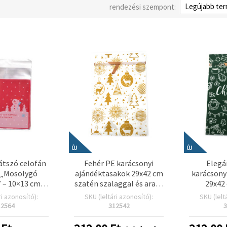
rendezési szempont:
ÚJ
ÚJ
átszó celofán
Fehér PE karácsonyi
Elegá
 „Mosolygó
ajándéktasakok 29x42 cm
karácsony
– 10×13 cm,
szatén szalaggal és arany
29x42
átlap fehér
színű ünnepi mintával
szalaggal 
ri azonosító):
SKU (leltári azonosító):
SKU (lelt
l, öntapadós
(vegyes)
mintáva
12564
312542
3
l, 100 db –
kreatív
yi sütihez,