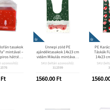
ÚJ
ÚJ
elofán tasakok
Ünnepi zöld PE
PE Karác
fa” mintával –
ajándéktasakok 14x23 cm
Táskák Fü
piros háttér,
vidám Mikulás mintával –
14x23 cm
 záródás, 100
50 db-os szett
Motívum
ri azonosító):
SKU (leltári azonosító):
SKU (lelt
onyi sütikhez,
Darab
12576
312599
3
kokhoz és
zonális
Ft
1560.00
Ft
1560.0
shoz, kreatív
lékek EM ART