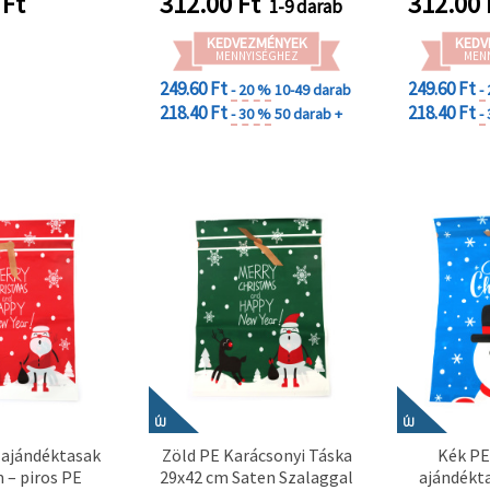
Ft
312.00
Ft
312.00
1-9 darab
 és szezonális
goláshoz
KEDVEZMÉNYEK
KEDV
MENNYISÉGHEZ
MEN
249.60 Ft
249.60 Ft
- 20 %
10-49 darab
-
218.40 Ft
218.40 Ft
- 30 %
50 darab +
-
ÚJ
ÚJ
 ajándéktasak
Zöld PE Karácsonyi Táska
Kék PE
 – piros PE
29x42 cm Saten Szalaggal
ajándékt