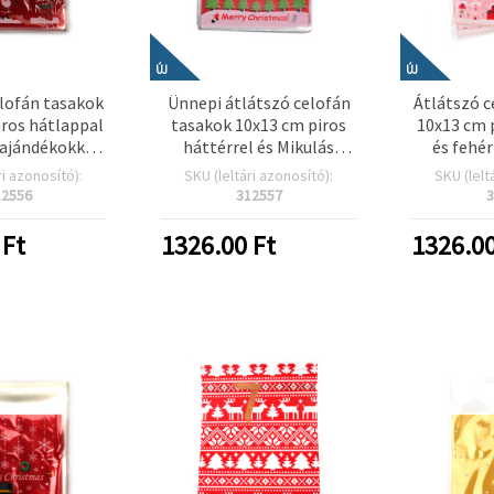
ÚJ
ÚJ
elofán tasakok
Ünnepi átlátszó celofán
Átlátszó c
iros hátlappal
tasakok 10x13 cm piros
10x13 cm 
 ajándékokkal
háttérrel és Mikulás
és fehé
 – 100 db-os
szánon mintával – 100
Mikulá
ri azonosító):
SKU (leltári azonosító):
SKU (lelt
zett
db-os szett
mintával
12556
312557
3
csomagolás,
c
ív hobbi)
Ft
1326.00
Ft
1326.0