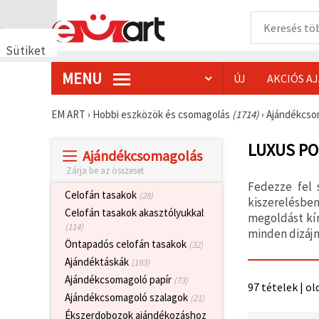
Sütiket
használunk
MENU
ÚJ
AKCIÓS A
🍪 Cookie-
kat és
hasonló
EM ART
›
Hobbi eszközök és csomagolás
(1714)
›
Ajándékcso
technológiákat
használunk
annak
LUXUS PO
Ajándékcsomagolás
érdekében,
hogy
Zárja be az összeset
biztosítsuk
Fedezze fel 
a weboldal
Celofán tasakok
(28)
megfelelő
kiszerelésbe
működését,
Celofán tasakok akasztólyukkal
megoldást kín
javítsuk az
(114)
minden dizájn
Ön
Öntapadós celofán tasakok
(32)
felhasználói
élményét,
Ajándéktáskák
(193)
és az Ön
Ajándékcsomagoló papír
hozzájárulásával
(73)
97 tételek | ol
elemezzük
Ajándékcsomagoló szalagok
(21)
a
forgalmat,
Ékszerdobozok ajándékozáshoz