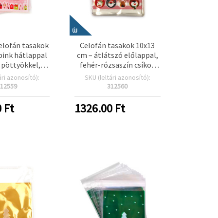
ÚJ
elofán tasakok
Celofán tasakok 10x13
pink hátlappal
cm – átlátszó előlappal,
r pöttyökkel,
fehér-rózsaszín csíkos
s és Rudolf
hátlappal, Mikulás és
ári azonosító):
SKU (leltári azonosító):
 – 100 db-os
barátai mintával,
12559
312560
somag
öntapadós – 100
db/csomag
0
Ft
1326.00
Ft