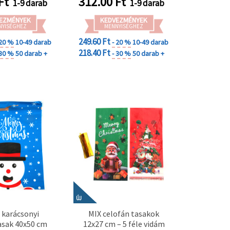
Ft
312.00
Ft
1-9 darab
1-9 darab
EZMÉNYEK
KEDVEZMÉNYEK
NYISÉGHEZ
MENNYISÉGHEZ
249.60 Ft
 20 %
10-49 darab
- 20 %
10-49 darab
218.40 Ft
 30 %
50 darab +
- 30 %
50 darab +
ÚJ
 karácsonyi
MIX celofán tasakok
asak 40x50 cm
12x27 cm – 5 féle vidám