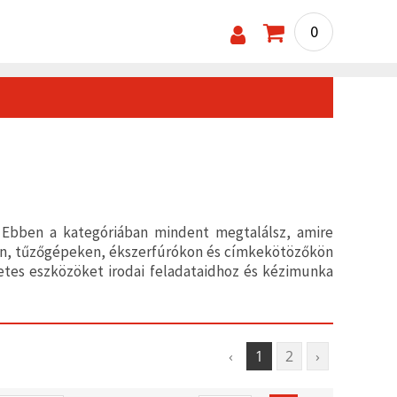
0
! Ebben a kategóriában mindent megtalálsz, amire
kon, tűzőgépeken, ékszerfúrókon és címkekötözőkön
letes eszközöket irodai feladataidhoz és kézimunka
‹
1
2
›