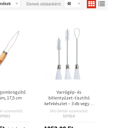
Elemek oldalanként:
 gombrögzítő
Varrógép- és
ám, 17,5 cm
billentyűzet-tisztító
kefekészlet – 3 db vegyes
méretben: 14 cm, 17 cm,
ári azonosító):
SKU (leltári azonosító):
17,5 cm
07632
507618