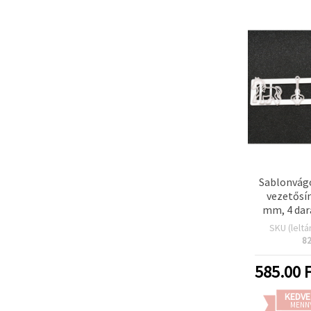
Sablonvág
vezetősí
mm, 4 dar
SKU (leltá
8
585.00
F
KEDVE
MENN