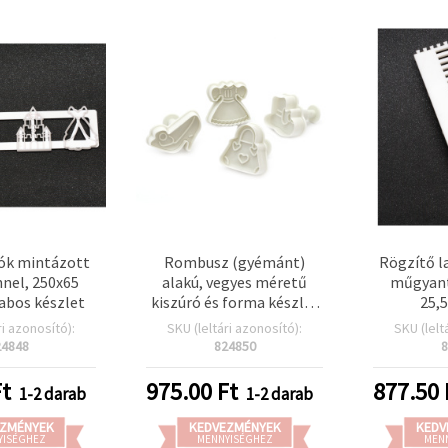
ók mintázott
Rombusz (gyémánt)
Rögzítő l
nnel, 250x65
alakú, vegyes méretű
műgyant
abos készlet
kiszúró és forma készlet
25,
35 mm-es kinyomóval,
ri azonosító):
SKU (leltári azonosító):
SKU (lelt
méretek: 46x55 mm,
24848
824850
8
52x52 mm, 54x55 mm,
50x57 mm – 4 db
t
975.00
Ft
877.50
1-2 darab
1-2 darab
ZMÉNYEK
KEDVEZMÉNYEK
KEDV
YISÉGHEZ
MENNYISÉGHEZ
MEN