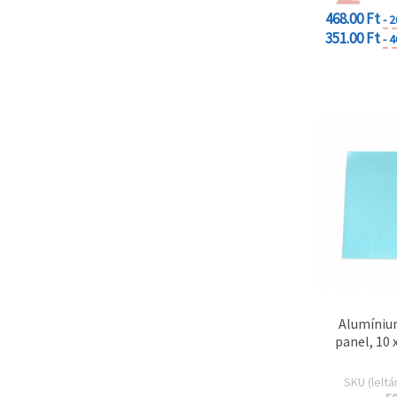
468.00 Ft
- 
351.00 Ft
- 
Alumíniu
panel, 10 
SKU (leltá