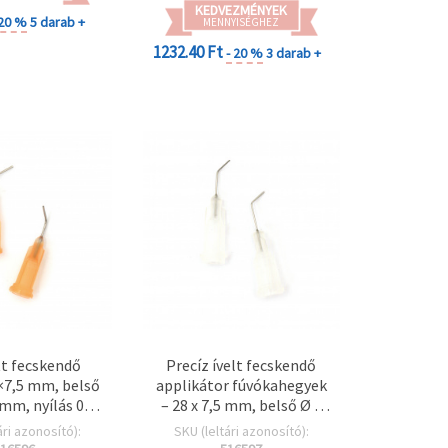
KEDVEZMÉNYEK
 20 %
5 darab +
MENNYISÉGHEZ
1232.40 Ft
- 20 %
3 darab +
tt fecskendő
Precíz ívelt fecskendő
×7,5 mm, belső
applikátor fúvókahegyek
mm, nyílás 0,6
– 28 x 7,5 mm, belső Ø 4
 – 2 db
mm, furat 0,4 mm, 2
ári azonosító):
SKU (leltári azonosító):
db/csomag