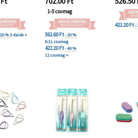
Ft
702.00
Ft
526.50
1-5 csomag
KEDV
MEN
ZMÉNYEK
KEDVEZMÉNYEK
421.20 Ft
-
YISÉGHEZ
MENNYISÉGHEZ
561.60 Ft
 20 %
3 darab +
- 20 %
6-11 csomag
421.20 Ft
- 40 %
12 csomag +