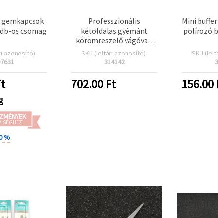
m gemkapcsok
Professzionális
Mini buffe
 db-os csomag
kétoldalas gyémánt
polírozó b
körömreszelő vágóval,
170 mm – tökéletes
ri azonosító):
SKU (leltári azonosító):
SKU (lelt
eszköz a sima, elegáns
07631
314142
3
manikűrhöz
t
702.00
Ft
156.00
g
ZMÉNYEK
YISÉGHEZ
20 %