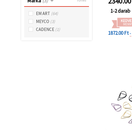
2340.00
Márka
(3)
Törlés
"Mentés"
gombra
kattintva.
1-2 darab
EM ART
(64)
KEDVE
MEYCO
(3)
MENN
Fogadja
CADENCE
(1)
el
1872.00 Ft
-
mindet
Beállítások