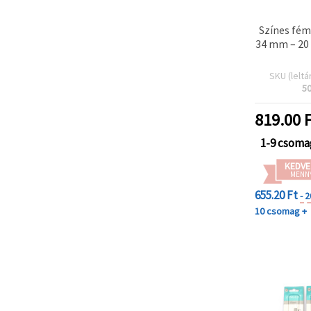
Színes fé
34 mm – 20
SKU (leltá
5
819.00
F
1-9 csoma
KEDVE
MENN
655.20 Ft
- 
10 csomag +