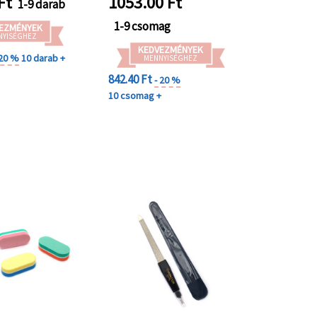
Ft
1053.00
Ft
1-9 darab
1-9 csomag
EZMÉNYEK
NYISÉGHEZ
KEDVEZMÉNYEK
 20 %
10 darab +
MENNYISÉGHEZ
842.40 Ft
- 20 %
10 csomag +