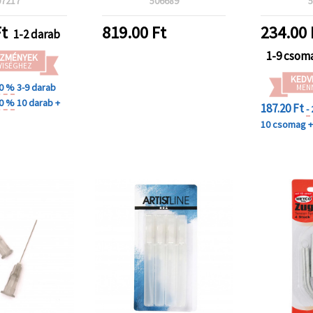
07217
506689
5
t
819.00
Ft
234.00
1-2 darab
1-9 csom
ZMÉNYEK
YISÉGHEZ
KEDV
20 %
3-9 darab
MEN
30 %
10 darab +
187.20 Ft
-
10 csomag 