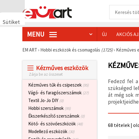
Sütiket
használunk
MENU
ÚJ
AKCIÓS A
🍪 Cookie-
kat és
hasonló
EM ART
›
Hobbi eszközök és csomagolás
(1725)
›
Kézműves 
technológiákat
használunk
annak
KÉZMŰVE
Kézműves eszközök
érdekében,
hogy
Zárja be az összeset
biztosítsuk
Fedezd fel a
a weboldal
Kézműves tűk és csipeszek
(95)
megfelelő
szükséged le
működését,
Vágó- és faragószerszámok
(27)
át még sok má
javítsuk az
Textil Jo-Jo DIY
(0)
projektjeidhe
Ön
felhasználói
Hobbi szerszámok
(95)
élményét,
Ékszerkészítő szerszámok
(0)
és az Ön
hozzájárulásával
Kötő- és szövőeszközök
(48)
68 tételek | ol
elemezzük
Modellező eszközök
(30)
a
forgalmat,