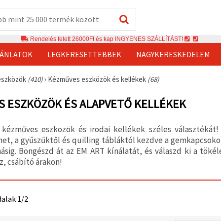
Rendelés felett 26000Ft és kap INGYENES SZÁLLÍTÁST!
JÁNLATOK
LEGKERESETTEBBEK
NAGYKERESKEDELEM
eszközök
(410)
›
Kézműves eszközök és kellékek
(68)
S ESZKÖZÖK ÉS ALAPVETŐ KELLÉKEK
 kézműves eszközök és irodai kellékek széles választékát
het, a gyűszűktől és quilling tábláktól kezdve a gemkapcso
sig. Böngészd át az EM ART kínálatát, és válaszd ki a töké
z, csábító árakon!
dalak 1/2