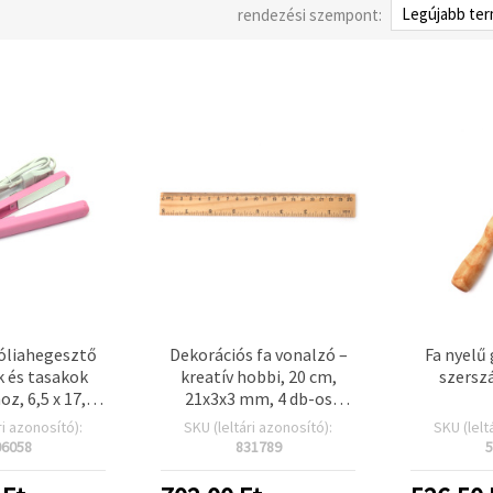
rendezési szempont:
fóliahegesztő
Dekorációs fa vonalzó –
Fa nyelű
k és tasakok
kreatív hobbi, 20 cm,
szersz
z, 6,5 x 17,5
21x3x3 mm, 4 db-os
 20 W
csomag
ri azonosító):
SKU (leltári azonosító):
SKU (lelt
06058
831789
5