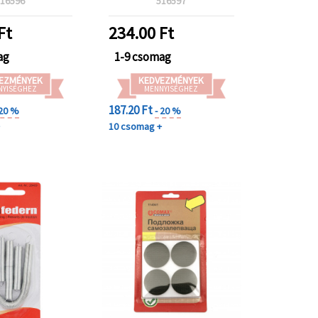
16596
516597
Ft
234.00
Ft
ag
1-9 csomag
EZMÉNYEK
KEDVEZMÉNYEK
NYISÉGHEZ
MENNYISÉGHEZ
187.20 Ft
 20 %
- 20 %
+
10 csomag +