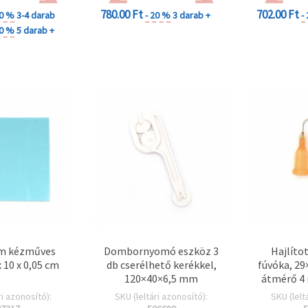
780.00 Ft
702.00 Ft
20 %
3-4 darab
- 20 %
3 darab +
-
40 %
5 darab +
m kézműves
Dombornyomó eszköz 3
Hajlíto
x 10 x 0,05 cm
db cserélhető kerékkel,
fúvóka, 29
120×40×6,5 mm
átmérő 4 
mm
ri azonosító):
SKU (leltári azonosító):
SKU (lelt