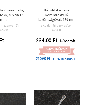
r körömreszelő,
Kétoldalas fém
lokk, 45x20x12
körömreszelő
mm
körömvágóval, 170 mm
ári azonosító):
SKU (leltári azonosító):
14144
314141
Ft
234.00
Ft
1-9 darab
KEDVEZMÉNYEK
MENNYISÉGHEZ
210.60 Ft
- 10 %
10 darab +