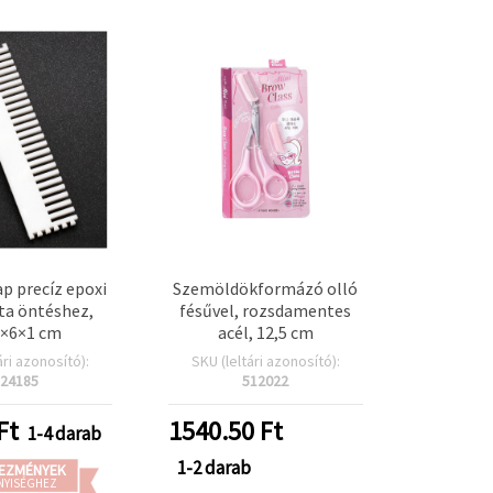
ap precíz epoxi
Szemöldökformázó olló
a öntéshez,
fésűvel, rozsdamentes
5×6×1 cm
acél, 12,5 cm
ári azonosító):
SKU (leltári azonosító):
24185
512022
Ft
1540.50
Ft
1-4 darab
1-2 darab
EZMÉNYEK
NYISÉGHEZ