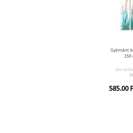
Gyémánt k
150
SKU (leltá
3
585.00
F