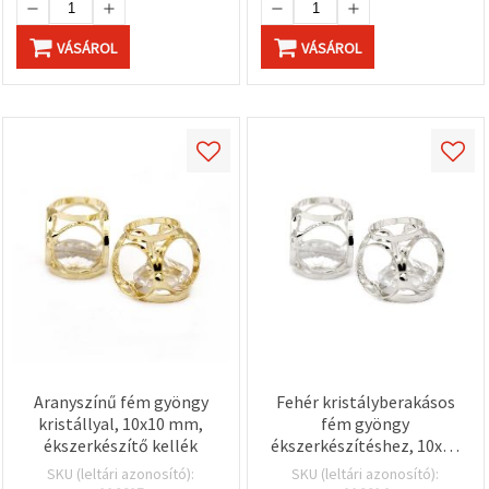
VÁSÁROL
VÁSÁROL
Aranyszínű fém gyöngy
Fehér kristályberakásos
kristállyal, 10x10 mm,
fém gyöngy
ékszerkészítő kellék
ékszerkészítéshez, 10x10
mm
SKU (leltári azonosító):
SKU (leltári azonosító):