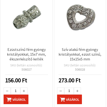
Ezüstszínű fém gyöngy
Szív alakú fém gyöngy
kristályokkal, 15x7 mm,
kristályokkal, ezüst színű,
ékszerkészítő kellék
15x15x5 mm
SKU (leltári azonosító):
SKU (leltári azonosító):
506027
506028
156.00
Ft
273.00
Ft
VÁSÁROL
VÁSÁROL