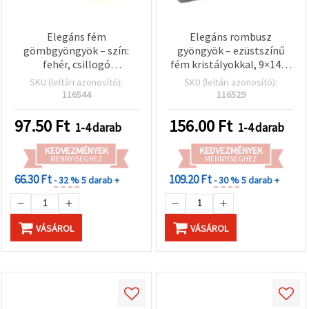
Elegáns fém
Elegáns rombusz
gömbgyöngyök – szín:
gyöngyök – ezüstszínű
fehér, csillogó
fém kristályokkal, 9×14×4
kristályokkal, 8 mm, furat
mm, 4×2 mm-es furat,
SKU (leltári azonosító):
SKU (leltári azonosító):
1 mm – vegyes, DIY
csillogó DIY
116544
116529
ékszerkészítéshez és
ékszerkészítéshez
kreatív hobbikhoz
97.50
Ft
156.00
Ft
1-4 darab
1-4 darab
KEDVEZMÉNYEK
KEDVEZMÉNYEK
MENNYISÉGHEZ
MENNYISÉGHEZ
66.30 Ft
109.20 Ft
- 32 %
5 darab +
- 30 %
5 darab +
VÁSÁROL
VÁSÁROL