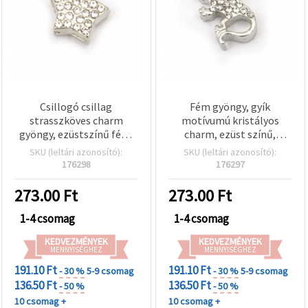
Csillogó csillag
Fém gyöngy, gyík
strasszköves charm
motívumú kristályos
gyöngy, ezüstszínű fém,
charm, ezüst színű,
10x11x5 mm, 2 mm furat,
16x14x5 mm, furat: 2 mm,
SKU (leltári azonosító):
SKU (leltári azonosító):
2 db
2 db
176298
176297
273.00
Ft
273.00
Ft
1-4 csomag
1-4 csomag
KEDVEZMÉNYEK
KEDVEZMÉNYEK
MENNYISÉGHEZ
MENNYISÉGHEZ
191.10 Ft
191.10 Ft
- 30 %
5-9 csomag
- 30 %
5-9 csomag
136.50 Ft
136.50 Ft
- 50 %
- 50 %
10 csomag +
10 csomag +