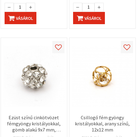
VÁSÁROL
VÁSÁROL
Ezüst színű cinkötvözet
Csillogó fém gyöngy
fémgyöngy kristályokkal,
kristályokkal, arany színű,
gömb alakú 9x7 mm,
12x12 mm
furat 2 mm,