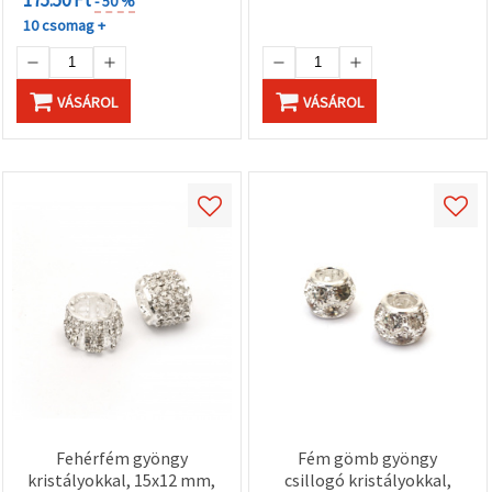
- 50 %
10 csomag +
VÁSÁROL
VÁSÁROL
Fehérfém gyöngy
Fém gömb gyöngy
kristályokkal, 15x12 mm,
csillogó kristályokkal,