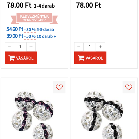
78.00
Ft
78.00
Ft
1-4 darab
KEDVEZMÉNYEK
MENNYISÉGHEZ
54.60 Ft
- 30 %
5-9 darab
39.00 Ft
- 50 %
10 darab +
VÁSÁROL
VÁSÁROL