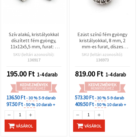
Szív alakú, kristályokkal
Ezüst színű fém gyöngy
díszített fém gyöngy,
kristályokkal, 8 mm, 2
11x12x5,5 mm, furat: 1
mm-es furat, díszes
mm, ezüst színű
mintás –
SKU (leltári azonosító):
SKU (leltári azonosító):
ékszerkészítéshez
136917
136973
195.00
Ft
819.00
Ft
1-4 darab
1-4 darab
KEDVEZMÉNYEK
KEDVEZMÉNYEK
MENNYISÉGHEZ
MENNYISÉGHEZ
136.50 Ft
573.30 Ft
- 30 %
5-9 darab
- 30 %
5-9 darab
97.50 Ft
409.50 Ft
- 50 %
10 darab +
- 50 %
10 darab +
VÁSÁROL
VÁSÁROL