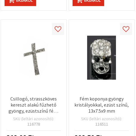
VÁSÁROL
VÁSÁROL
Csillogó, strasszköves
Fém koponya gyöngy
kereszt alakú fűzhető
kristályokkal, ezüst színű,
gyöngy, ezüstszínű fém,
13x7.5x9 mm
39x19 mm, 2 mm furat,
SKU (leltári azonosító):
SKU (leltári azonosító):
fehér strasszkövek
116778
116511