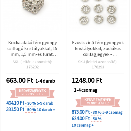
Kocka alakú fém gyöngy
Ezüstszínű fém gyöngyök
csillogó kristályokkal, 15
kristályokkal, zodiákus
mm, 1,5 mm-es furat,
csillagjegyek –
ezüst színű
12,5×12,5×5 mm, furat: 2,5
SKU (leltári azonosító):
SKU (leltári azonosító):
mm és 8 mm, vegyes, 12
176292
176293
db
663.00
Ft
1248.00
Ft
1-4 darab
1-4 csomag
KEDVEZMÉNYEK
MENNYISÉGHEZ
KEDVEZMÉNYEK
464.10 Ft
- 30 %
5-9 darab
MENNYISÉGHEZ
331.50 Ft
- 50 %
10 darab +
873.60 Ft
- 30 %
5-9 csomag
624.00 Ft
- 50 %
10 csomag +