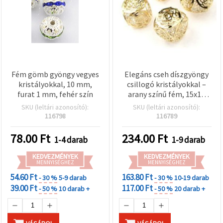
Fém gömb gyöngy vegyes
Elegáns cseh díszgyöngy
kristályokkal, 10 mm,
csillogó kristályokkal –
furat 1 mm, fehér szín
arany színű fém, 15x15
mm
SKU (leltári azonosító):
SKU (leltári azonosító):
116798
116789
78.00
Ft
234.00
Ft
1-4 darab
1-9 darab
KEDVEZMÉNYEK
KEDVEZMÉNYEK
MENNYISÉGHEZ
MENNYISÉGHEZ
54.60 Ft
163.80 Ft
- 30 %
5-9 darab
- 30 %
10-19 darab
39.00 Ft
117.00 Ft
- 50 %
10 darab +
- 50 %
20 darab +