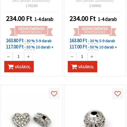
SKU (leltári azonosító):
SKU (leltári azonosító):
ékszerkészítéshez
176299
136900
234.00
Ft
234.00
Ft
1-4 darab
1-4 darab
KEDVEZMÉNYEK
KEDVEZMÉNYEK
MENNYISÉGHEZ
MENNYISÉGHEZ
163.80 Ft
163.80 Ft
- 30 %
5-9 darab
- 30 %
5-9 darab
117.00 Ft
117.00 Ft
- 50 %
10 darab +
- 50 %
10 darab +
VÁSÁROL
VÁSÁROL