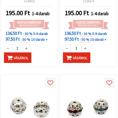
116615
116614
195.00
Ft
195.00
Ft
1-4 darab
1-4 darab
KEDVEZMÉNYEK
KEDVEZMÉNYEK
MENNYISÉGHEZ
MENNYISÉGHEZ
136.50 Ft
136.50 Ft
- 30 %
5-9 darab
- 30 %
5-9 darab
97.50 Ft
97.50 Ft
- 50 %
10 darab +
- 50 %
10 darab +
VÁSÁROL
VÁSÁROL