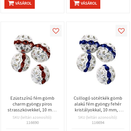
VÁSÁROL
VÁSÁROL
Ezüstszínű fém gömb
Csillogó sötétkék gömb
charm gyöngy piros
alakú fém gyöngy fehér
strasszkövekkel, 10 mm,
kristályokkal, 10 mm, 1
furat 1 mm
mm furat – elegáns DIY
SKU (leltári azonosító):
SKU (leltári azonosító):
ékszerkészítéshez
116690
116694