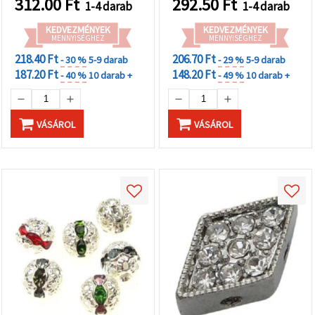
312.00
Ft
292.50
Ft
1-4 darab
1-4 darab
KEDVEZMÉNYEK
KEDVEZMÉNYEK
MENNYISÉGHEZ
MENNYISÉGHEZ
218.40 Ft
206.70 Ft
- 30 %
5-9 darab
- 29 %
5-9 darab
187.20 Ft
148.20 Ft
- 40 %
10 darab +
- 49 %
10 darab +
VÁSÁROL
VÁSÁROL