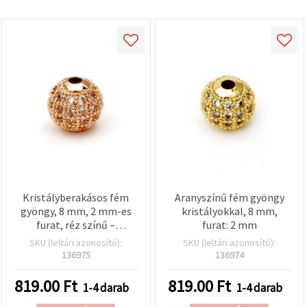
Kristályberakásos fém
Aranyszínű fém gyöngy
gyöngy, 8 mm, 2 mm-es
kristályokkal, 8 mm,
furat, réz színű –
furat: 2 mm
ékszerkészítéshez és
SKU (leltári azonosító):
SKU (leltári azonosító):
dekorációhoz
136975
136974
819.00
Ft
819.00
Ft
1-4 darab
1-4 darab