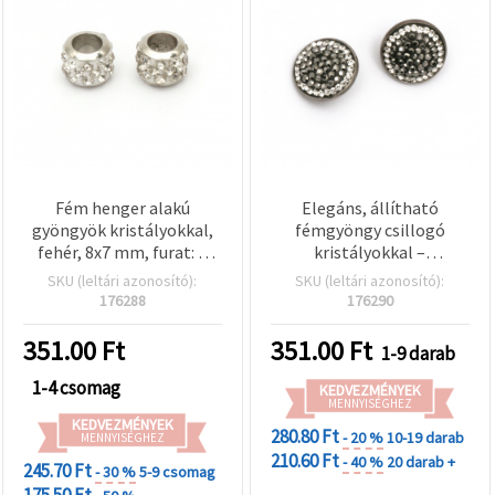
Fém henger alakú
Elegáns, állítható
gyöngyök kristályokkal,
fémgyöngy csillogó
fehér, 8x7 mm, furat: 5
kristályokkal –
mm, DIY
grafitszínű, 18×10 mm,
SKU (leltári azonosító):
SKU (leltári azonosító):
ékszerkészítéshez, 5 db
furat: 5 mm; tökéletes DIY
176288
176290
karkötőkhöz,
nyakláncokhoz és
351.00
Ft
351.00
Ft
1-9 darab
látványos
ékszerkészítéshez
1-4 csomag
KEDVEZMÉNYEK
MENNYISÉGHEZ
KEDVEZMÉNYEK
280.80 Ft
- 20 %
10-19 darab
MENNYISÉGHEZ
210.60 Ft
- 40 %
20 darab +
245.70 Ft
- 30 %
5-9 csomag
175.50 Ft