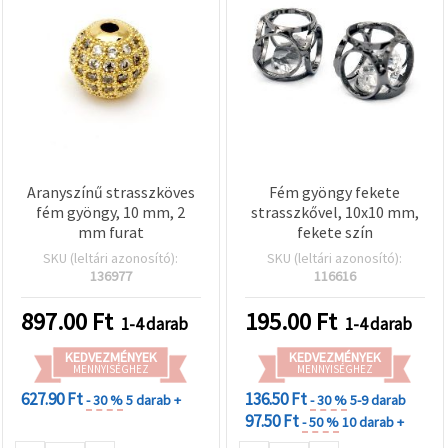
Aranyszínű strasszköves
Fém gyöngy fekete
fém gyöngy, 10 mm, 2
strasszkővel, 10x10 mm,
mm furat
fekete szín
SKU (leltári azonosító):
SKU (leltári azonosító):
136977
116616
897.00
Ft
195.00
Ft
1-4 darab
1-4 darab
KEDVEZMÉNYEK
KEDVEZMÉNYEK
MENNYISÉGHEZ
MENNYISÉGHEZ
627.90 Ft
136.50 Ft
- 30 %
5 darab +
- 30 %
5-9 darab
97.50 Ft
- 50 %
10 darab +