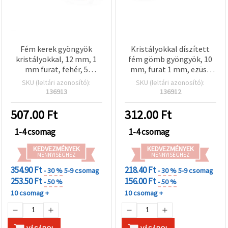
Fém kerek gyöngyök
Kristályokkal díszített
kristályokkal, 12 mm, 1
fém gömb gyöngyök, 10
mm furat, fehér, 5
mm, furat 1 mm, ezüst
db/csomag
színű, vegyes – 5 db
SKU (leltári azonosító):
SKU (leltári azonosító):
136913
136912
507.00
Ft
312.00
Ft
1-4 csomag
1-4 csomag
KEDVEZMÉNYEK
KEDVEZMÉNYEK
MENNYISÉGHEZ
MENNYISÉGHEZ
354.90 Ft
218.40 Ft
- 30 %
5-9 csomag
- 30 %
5-9 csomag
253.50 Ft
156.00 Ft
- 50 %
- 50 %
10 csomag +
10 csomag +