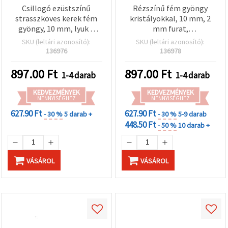
Csillogó ezüstszínű
Rézszínű fém gyöngy
strasszköves kerek fém
kristályokkal, 10 mm, 2
gyöngy, 10 mm, lyuk 2
mm furat,
mm
ékszerkészítéshez
SKU (leltári azonosító):
SKU (leltári azonosító):
136976
136978
897.00
Ft
897.00
Ft
1-4 darab
1-4 darab
KEDVEZMÉNYEK
KEDVEZMÉNYEK
MENNYISÉGHEZ
MENNYISÉGHEZ
627.90 Ft
627.90 Ft
- 30 %
5 darab +
- 30 %
5-9 darab
448.50 Ft
- 50 %
10 darab +
VÁSÁROL
VÁSÁROL