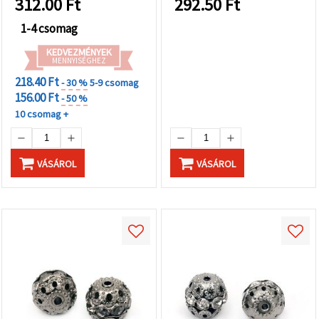
312.00
Ft
292.50
Ft
1-4 csomag
KEDVEZMÉNYEK
MENNYISÉGHEZ
218.40 Ft
- 30 %
5-9 csomag
156.00 Ft
- 50 %
10 csomag +
VÁSÁROL
VÁSÁROL