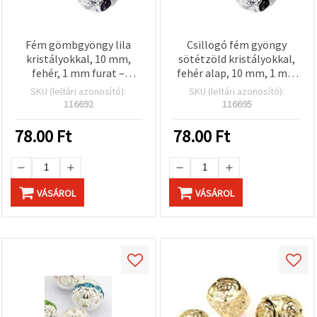
Fém gömbgyöngy lila
Csillogó fém gyöngy
kristályokkal, 10 mm,
sötétzöld kristályokkal,
fehér, 1 mm furat –
fehér alap, 10 mm, 1 mm
ezüstszínű, dekoratív
furat
SKU (leltári azonosító):
SKU (leltári azonosító):
gyöngy
116692
116695
ékszerkészítéshez
78.00
Ft
78.00
Ft
VÁSÁROL
VÁSÁROL