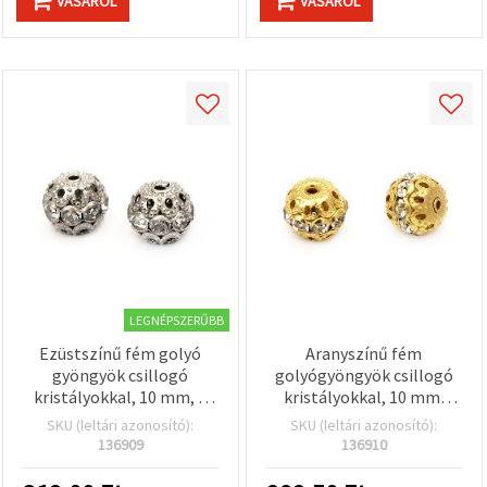
VÁSÁROL
VÁSÁROL
LEGNÉPSZERŰBB
Ezüstszínű fém golyó
Aranyszínű fém
gyöngyök csillogó
golyógyöngyök csillogó
kristályokkal, 10 mm, 1
kristályokkal, 10 mm,
mm furat, ékszerkészítési
furat: 1 mm – 5 db
SKU (leltári azonosító):
SKU (leltári azonosító):
kellékek - 5 db
136909
136910