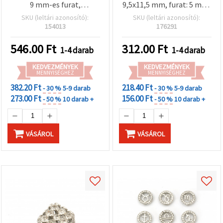
9 mm-es furat,
9,5x11,5 mm, furat: 5 mm,
ékszerkellék és kreatív
ezüst színű
SKU (leltári azonosító):
SKU (leltári azonosító):
hobby kellék
154013
176291
546.00
Ft
312.00
Ft
1-4 darab
1-4 darab
KEDVEZMÉNYEK
KEDVEZMÉNYEK
MENNYISÉGHEZ
MENNYISÉGHEZ
382.20 Ft
218.40 Ft
- 30 %
5-9 darab
- 30 %
5-9 darab
273.00 Ft
156.00 Ft
- 50 %
10 darab +
- 50 %
10 darab +
VÁSÁROL
VÁSÁROL