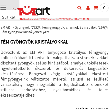
0
Sütiket
Rendelés felett 26000Ft és kap INGYENES SZÁLLÍTÁST!
használunk
EM ART
›
Gyöngyök
(7682)
›
Fém gyöngyök, charmok és medálok
(1548)
›
🍪 Cookie-
Fém gyöngyök kristályokkal
(42)
kat és
hasonló
FÉM GYÖNGYÖK KRISTÁLYOKKAL
technológiákat
használunk
annak
Üdvözlünk az EM ART lenyűgöző kristályos fémgyöngy
érdekében,
hogy
kollekciójában! Itt kedvedre válogathatsz a strasszkövekkel
biztosítsuk
díszített gyöngyök széles kínálatából, amelyek tökéletesek
a weboldal
figyelemfelkeltő ékszerek és dekorációs kiegészítők
megfelelő
működését,
készítéséhez. Böngészd végig kristályokkal ékesített
javítsuk az
fémgyöngyeink változatos méretű, stílusú és felületű
Ön
választékát, hogy megtaláld a legideálisabb elemeket
felhasználói
élményét,
stílusos karkötőidhez, nyakláncaidhoz és teljes
és az Ön
ékszerszettjeidhez!
hozzájárulásával
elemezzük
a
forgalmat,
42 tételek | oldalak 1/1