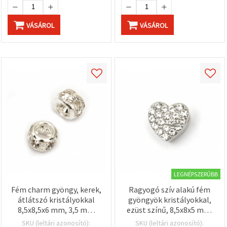
VÁSÁROL
VÁSÁROL
LEGNÉPSZERŰBB
Fém charm gyöngy, kerek,
Ragyogó szív alakú fém
átlátszó kristályokkal
gyöngyök kristályokkal,
8,5x8,5x6 mm, 3,5 mm
ezüst színű, 8,5x8x5 mm,
furat, ezüst szín – 2 db
furat: 1,5 mm – 5 db
SKU (leltári azonosító):
SKU (leltári azonosító):