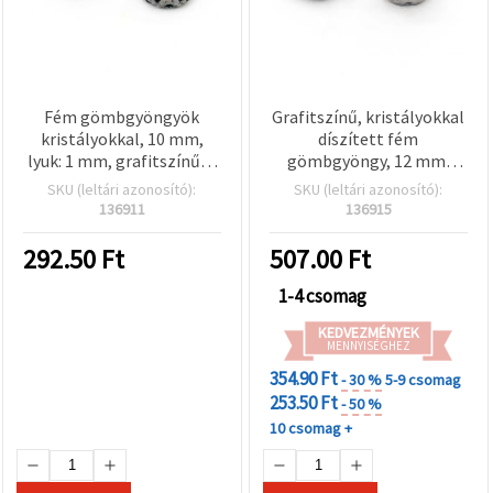
Fém gömbgyöngyök
Grafitszínű, kristályokkal
kristályokkal, 10 mm,
díszített fém
lyuk: 1 mm, grafitszínű, 5
gömbgyöngy, 12 mm,
db/csomag
furat: 1 mm, 5 db/csomag
SKU (leltári azonosító):
SKU (leltári azonosító):
136911
136915
292.50
Ft
507.00
Ft
1-4 csomag
KEDVEZMÉNYEK
MENNYISÉGHEZ
354.90 Ft
- 30 %
5-9 csomag
253.50 Ft
- 50 %
10 csomag +