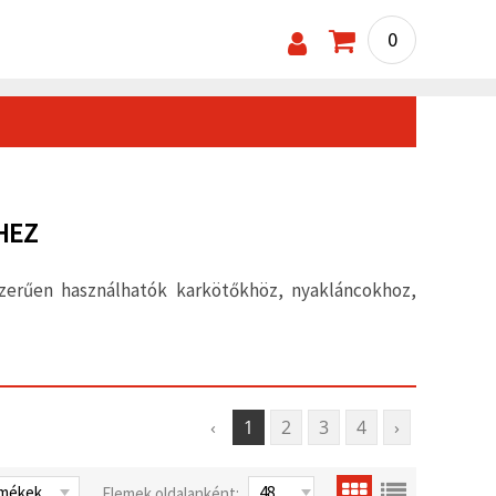
0
HEZ
erűen használhatók karkötőkhöz, nyakláncokhoz,
‹
1
2
3
4
›
Elemek oldalanként: