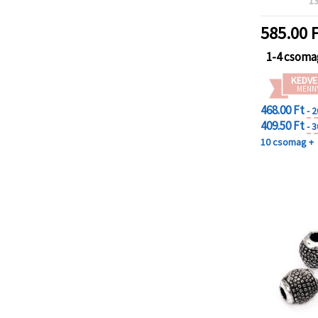
1
kézműves 
divatkieg
585.00
F
kreatív DI
1-4 csoma
KEDVE
MENN
468.00 Ft
- 
409.50 Ft
- 
10 csomag +