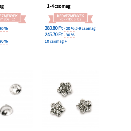
ag
1-4 csomag
EZMÉNYEK
KEDVEZMÉNYEK
NYISÉGHEZ
MENNYISÉGHEZ
280.80 Ft
 20 %
- 20 %
5-9 csomag
245.70 Ft
g
- 30 %
 30 %
10 csomag +
+