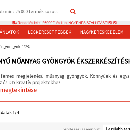
Rendelés felett 26000Ft és kap INGYENES SZÁLLÍTÁST!
JÁNLATOK
LEGKERESETTEBBEK
NAGYKERESKEDELEM
ú gyöngyök
(179)
NYŰ MŰANYAG GYÖNGYÖK ÉKSZERKÉSZÍTÉS
 fémes megjelenésű műanyag gyöngyök. Könnyűek és egysz
 és DIY kreatív projektekhez.
 megtekintése
ldalak 1/4
rendezési szempont: