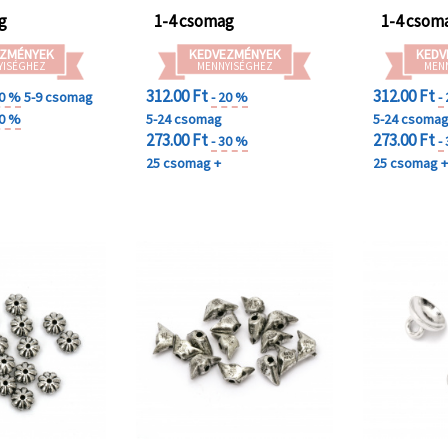
g
1-4 csomag
1-4 csom
ZMÉNYEK
KEDVEZMÉNYEK
KEDV
YISÉGHEZ
MENNYISÉGHEZ
MEN
312.00 Ft
312.00 Ft
20 %
5-9 csomag
- 20 %
-
30 %
5-24 csomag
5-24 csoma
273.00 Ft
273.00 Ft
- 30 %
-
25 csomag +
25 csomag 