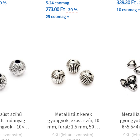
339.30 Ft
30 %
5-24 csomag
-
273.00 Ft
- 30 %
10 csomag 
25 csomag +
ezüst színű
Metallizált kerek
Metalliz
ált műanyag
gyöngyök, ezüst szín, 10
gyöngyök,
ngyök – 10×9
mm, furat: 1,5 mm, 50 g-
6×5,5×4 
 3 mm, kb. 115
os csomag (kb. 95 db)
mm, 20 
ri azonosító):
SKU (leltári azonosító):
SKU (lelt
g) – Trendi