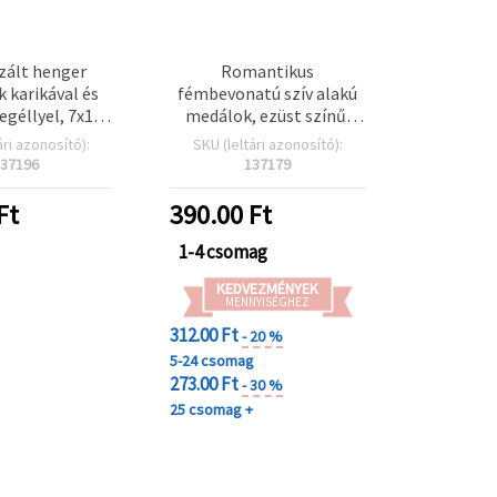
zált henger
Romantikus
 karikával és
fémbevonatú szív alakú
egéllyel, 7x10
medálok, ezüst színű,
t 3 mm, ezüst
14x15x6 mm, furat 1 mm
ári azonosító):
SKU (leltári azonosító):
50 g (~250 db)
– 20 g (~34 db), ideális
37196
137179
nyakláncokhoz,
karkötőkhöz és DIY
Ft
390.00
Ft
ékszerkészítéshez
1-4 csomag
KEDVEZMÉNYEK
MENNYISÉGHEZ
312.00 Ft
- 20 %
5-24 csomag
273.00 Ft
- 30 %
25 csomag +