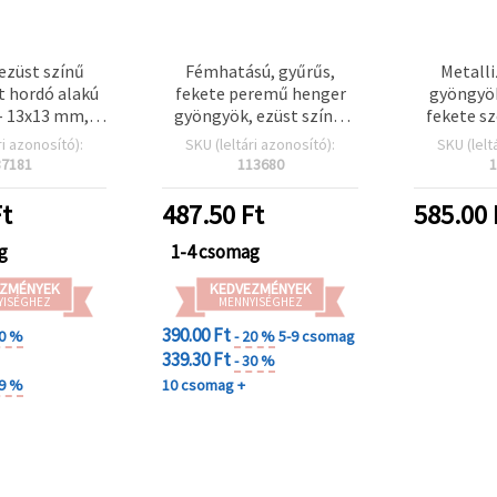
ezüst színű
Fémhatású, gyűrűs,
Metalli
t hordó alakú
fekete peremű henger
gyöngyök
 13x13 mm, 5
gyöngyök, ezüst színű,
fekete sz
18 db (20 g) –
11x8 mm, furat 4 mm - 50
mm, fura
ri azonosító):
SKU (leltári azonosító):
SKU (lelt
eális
g (~200 db)
színű – 
37181
113680
1
észítéshez,
fűzéshez,
t
487.50
Ft
585.00
észítőkhöz és
tív DIY
g
1-4 csomag
ojektekhez
ZMÉNYEK
KEDVEZMÉNYEK
YISÉGHEZ
MENNYISÉGHEZ
390.00 Ft
20 %
- 20 %
5-9 csomag
339.30 Ft
- 30 %
29 %
10 csomag +