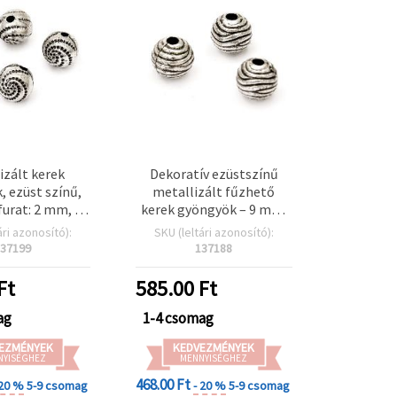
izált kerek
Dekoratív ezüstszínű
 ezüst színű,
metallizált fűzhető
urat: 2 mm, 50
kerek gyöngyök – 9 mm,
b. 100 db)
furat 2,5 mm, kb. 120 db
ári azonosító):
SKU (leltári azonosító):
(50 g) – kézműves
37199
137188
ékszerkészítéshez,
divatos díszítésekhez és
Ft
585.00
Ft
kreatív
hobbiprojektekhez
ag
1-4 csomag
EZMÉNYEK
KEDVEZMÉNYEK
NYISÉGHEZ
MENNYISÉGHEZ
468.00 Ft
 20 %
5-9 csomag
- 20 %
5-9 csomag