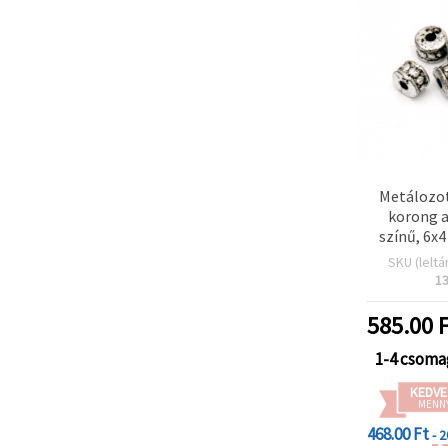
Metálozot
korong a
színű, 6x4
mm, 50 
SKU (leltá
1
585.00
F
1-4 csoma
KEDVE
MENN
468.00 Ft
- 