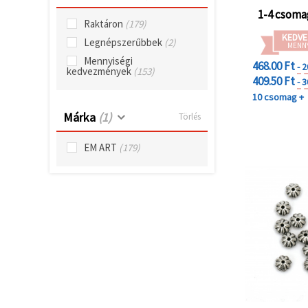
"Mentés"
gombra
1-4 csoma
kattintva.
Raktáron
(179)
KEDVE
Legnépszerűbbek
(2)
MENN
Fogadja
Mennyiségi
468.00 Ft
- 
kedvezmények
(153)
el
409.50 Ft
- 
mindet
10 csomag +
Márka
(1)
Beállítások
Törlés
EM ART
(179)