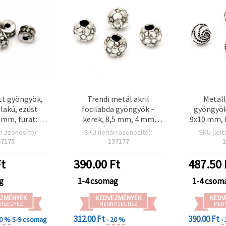
t gyöngyök,
Trendi metál akril
Metall
lakú, ezüst
focilabda gyöngyök –
gyöngyök,
 mm, furat: 2
kerek, 8,5 mm, 4 mm
9x10 mm, f
g (~790 db)
furat, ezüst szín, ~56 db
g (k
ri azonosító):
SKU (leltári azonosító):
SKU (lelt
(20 g) – tökéletes
37175
137177
1
ékszerkészítéshez:
karkötőkhöz,
t
390.00
Ft
487.50
nyakláncokhoz és kreatív
kiegészítőkhöz
g
1-4 csomag
1-4 csom
ZMÉNYEK
KEDVEZMÉNYEK
KEDV
YISÉGHEZ
MENNYISÉGHEZ
MEN
312.00 Ft
390.00 Ft
20 %
5-9 csomag
- 20 %
-