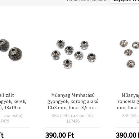
llizált
Műanyag fémhatású
Műanya
gyök, kerek,
gyöngyök, korong alakú
rondella 
nű, 18x19 mm,
10x8 mm, furat: 3,5 mm,
mm, furat:
m – 50 g (~13
ezüst színű - 20 g (~50 db)
színű – 
ri azonosító):
SKU (leltári azonosító):
SKU (lelt
db)
17479
117436
1
t
390.00
Ft
390.00