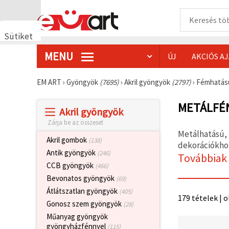
Sütiket
használunk
MENU
ÚJ
AKCIÓS A
🍪 Cookie-
kat és
hasonló
EM ART
›
Gyöngyök
(7695)
›
Akril gyöngyök
(2797)
›
Fémhatás
technológiákat
használunk
annak
METÁLFÉ
Akril gyöngyök
érdekében,
hogy
Zárja be az összeset
biztosítsuk
Metálhatású,
a weboldal
Akril gombok
(138)
megfelelő
dekorációkhoz
működését,
Antik gyöngyök
(246)
Továbbiak
javítsuk az
CCB gyöngyök
(466)
Ön
felhasználói
Bevonatos gyöngyök
(69)
élményét,
Átlátszatlan gyöngyök
(405)
és az Ön
179 tételek | o
hozzájárulásával
Gonosz szem gyöngyök
(28)
elemezzük
Műanyag gyöngyök
a
forgalmat,
gyöngyházfénnyel
(115)