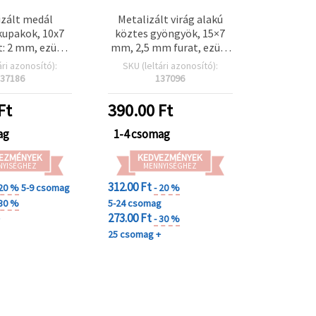
izált medál
Metalizált virág alakú
kupakok, 10x7
köztes gyöngyök, 15×7
: 2 mm, ezüst
mm, 2,5 mm furat, ezüst
ű – 20 db
színű, 20 g (~28 db) –
ári azonosító):
SKU (leltári azonosító):
ékszerkészítéshez,
37186
137096
karkötőkhöz,
nyakláncokhoz és DIY
Ft
390.00
Ft
projektekhez
ag
1-4 csomag
EZMÉNYEK
KEDVEZMÉNYEK
NYISÉGHEZ
MENNYISÉGHEZ
312.00 Ft
 20 %
5-9 csomag
- 20 %
 30 %
5-24 csomag
273.00 Ft
+
- 30 %
25 csomag +