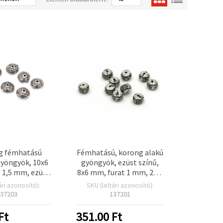
g fémhatású
Fémhatású, korong alakú
gyöngyök, 10x6
gyöngyök, ezüst színű,
 1,5 mm, ezüst
8x6 mm, furat 1 mm, 20 g
20 g (~54 db)
(~80 db)
ári azonosító):
SKU (leltári azonosító):
37203
137201
Ft
351.00
Ft