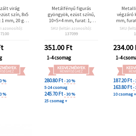
zált virág
Metálfényű figurás
Metall
züst szín, 8x5
gyöngyök, ezüst színű,
végzáró 
: 1 mm, 20 g
10×5×4 mm, furat: 1,5
mm, furat
40 db)
mm, 20 g (~200 db)
szín
ri azonosító):
SKU (leltári azonosító):
SKU (lelt
37100
137099
1
t
351.00
Ft
234.00
g
1-4 csomag
1-4 csom
ZMÉNYEK
KEDVEZMÉNYEK
KEDV
YISÉGHEZ
MENNYISÉGHEZ
MEN
280.80 Ft
187.20 Ft
20 %
- 20 %
-
163.80 Ft
5-24 csomag
-
245.70 Ft
30 %
- 30 %
10 csomag 
25 csomag +