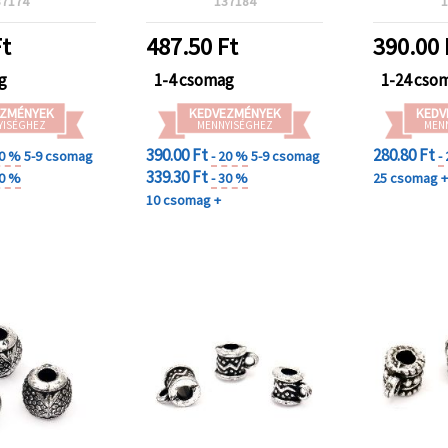
37174
137184
1
ékszerekhez,
észítőkhöz és
t
487.50
Ft
390.00
Y projektekhez
g
1-4 csomag
1-24 cso
ZMÉNYEK
KEDVEZMÉNYEK
KEDV
YISÉGHEZ
MENNYISÉGHEZ
MEN
390.00 Ft
280.80 Ft
20 %
5-9 csomag
- 20 %
5-9 csomag
-
339.30 Ft
30 %
- 30 %
25 csomag 
10 csomag +