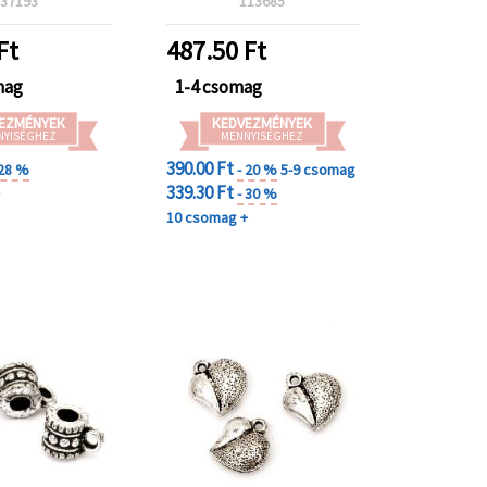
37193
113685
Ft
487.50
Ft
mag
1-4 csomag
EZMÉNYEK
KEDVEZMÉNYEK
NYISÉGHEZ
MENNYISÉGHEZ
390.00 Ft
 28 %
- 20 %
5-9 csomag
339.30 Ft
+
- 30 %
10 csomag +