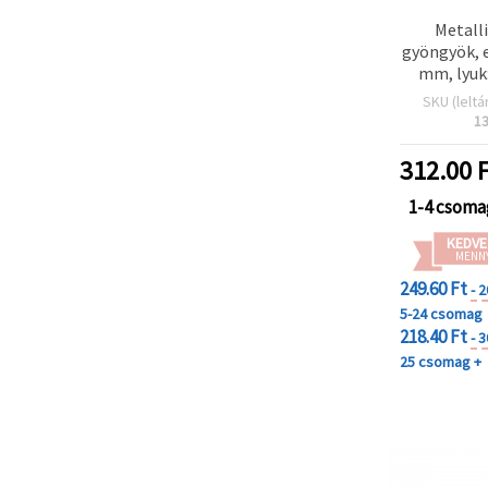
Metalli
gyöngyök, e
mm, lyuk
(~1
SKU (leltá
1
312.00
F
1-4 csoma
KEDVE
MENN
249.60 Ft
- 
5-24 csomag
218.40 Ft
- 
25 csomag +