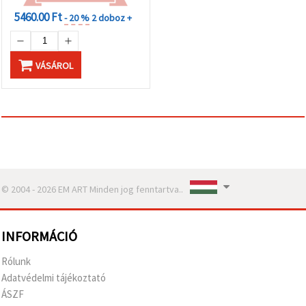
5460.00 Ft
- 20 %
2 doboz +
VÁSÁROL
© 2004 - 2026 EM ART Minden jog fenntartva..
INFORMÁCIÓ
Rólunk
Adatvédelmi tájékoztató
ÁSZF