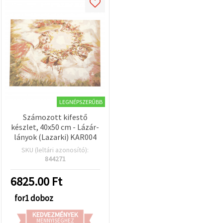
LEGNÉPSZERŰBB
Számozott kifestő
készlet, 40x50 cm - Lázár-
lányok (Lazarki) KAR004
SKU (leltári azonosító):
844271
6825.00
Ft
for1 doboz
KEDVEZMÉNYEK
MENNYISÉGHEZ