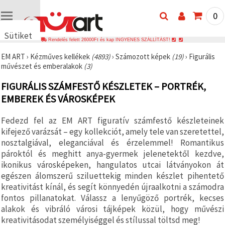
0
Sütiket
Rendelés felett 26000Ft és kap INGYENES SZÁLLÍTÁST!
használunk
EM ART
›
Kézműves kellékek
(4893)
›
Számozott képek
(19)
›
Figurális
🍪 Cookie-
művészet és emberalakok
(3)
kat és
hasonló
FIGURÁLIS SZÁMFESTŐ KÉSZLETEK – PORTRÉK,
technológiákat
használunk
EMBEREK ÉS VÁROSKÉPEK
annak
érdekében,
hogy
Fedezd fel az EM ART figuratív számfestő készleteinek
biztosítsuk
kifejező varázsát – egy kollekciót, amely tele van szeretettel,
a weboldal
megfelelő
nosztalgiával, eleganciával és érzelemmel! Romantikus
működését,
pároktól és meghitt anya-gyermek jelenetektől kezdve,
javítsuk az
ikonikus városképeken, hangulatos utcai látványokon át
Ön
felhasználói
egészen álomszerű sziluettekig minden készlet pihentető
élményét,
kreativitást kínál, és segít könnyedén újraalkotni a számodra
és az Ön
fontos pillanatokat. Válassz a lenyűgöző portrék, kecses
hozzájárulásával
elemezzük
alakok és vibráló városi tájképek közül, hogy művészi
a
kreativitásodat személyiséggel és stílussal töltsd meg!
forgalmat,