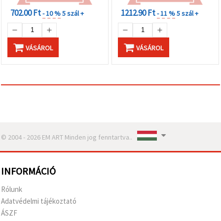
702.00 Ft
1212.90 Ft
- 10 %
5 szál +
- 11 %
5 szál +
VÁSÁROL
VÁSÁROL
© 2004 - 2026 EM ART Minden jog fenntartva..
INFORMÁCIÓ
Rólunk
Adatvédelmi tájékoztató
ÁSZF