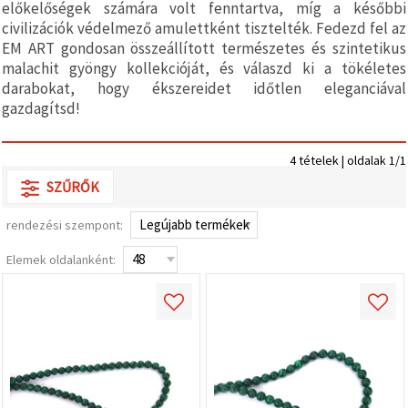
előkelőségek számára volt fenntartva, míg a későbbi
valamint
relevánsabb
civilizációk védelmező amulettként tisztelték. Fedezd fel az
tartalmat
EM ART gondosan összeállított természetes és szintetikus
és
malachit gyöngy kollekcióját, és válaszd ki a tökéletes
hirdetéseket
jelenítsünk
darabokat, hogy ékszereidet időtlen eleganciával
meg,
gazdagítsd!
beleértve
analitikai és
marketingpartnereink
segítségével
4 tételek | oldalak 1/1
is.
SZŰRŐK
Az "Összes
elfogadása"
gombra
rendezési szempont:
kattintva
elfogadhatja
Elemek oldalanként:
az összes
sütit, vagy
a
Beállításokban
megadhatja
preferenciáit
az adott
típusú sütik
kiválasztásával
és a