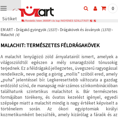
0
Sütiket
Rendelés felett 26000Ft és kap INGYENES SZÁLLÍTÁST!
használunk
EM ART
›
Drágakő gyöngyök
(1537)
›
Drágakövek és ásványok
(1370)
›
🍪 Cookie-
Malachit
(4)
kat és
hasonló
MALACHIT: TERMÉSZETES FÉLDRÁGAKÖVEK
technológiákat
használunk
annak
A malachit lenyűgöző zöld árnyalatairól ismert, amelyek a
érdekében,
hogy
világoszöldtől egészen a mély smaragdzöld tónusokig
biztosítsuk
terjednek. Ez a féldrágakő jellegzetes, üvegszerű ragyogással
a weboldal
rendelkezik, neve pedig a görög „mollis” szóból ered, amely
megfelelő
működését,
„puha” jelentéssel bír. Legkeresettebb változata a gazdag
javítsuk az
erdőzöld színű, de manapság már számos színkombinációban
Ön
találhatunk szintetikus malachitot is. Bár természetes
felhasználói
élményét,
formájában törékeny, és óvatos kezelést igényel, egyedi
és az Ön
szépsége miatt a malachit mindig is nagy értéket képviselt a
hozzájárulásával
elemezzük
történelem során. Az ókori egyiptomiak királyi
a
kozmetikumként becsülték, amely kizárólag a fáraók és az
forgalmat,