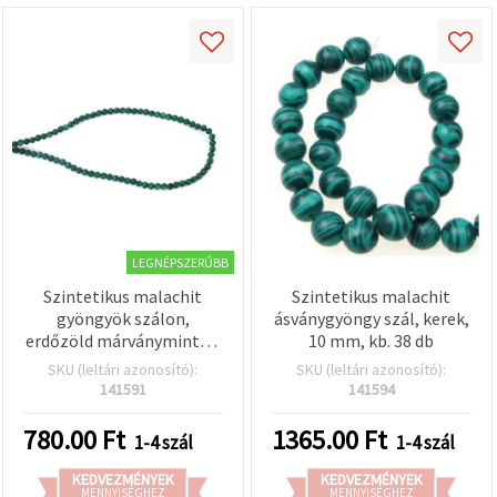
LEGNÉPSZERŰBB
Szintetikus malachit
Szintetikus malachit
gyöngyök szálon,
ásványgyöngy szál, kerek,
erdőzöld márványmintás,
10 mm, kb. 38 db
kerek 4 mm, 100 db,
SKU (leltári azonosító):
SKU (leltári azonosító):
ékszerkészítéshez
141591
141594
780.00
Ft
1365.00
Ft
1-4 szál
1-4 szál
KEDVEZMÉNYEK
KEDVEZMÉNYEK
MENNYISÉGHEZ
MENNYISÉGHEZ