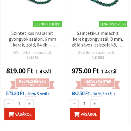
"Mentés"
gombra
kattintva.
LEGNÉPSZERŰBB
LEGNÉPSZERŰBB
Fogadja
el
Szintetikus malachit
Szintetikus malachit
gyöngyök szálon, 6 mm
kerek gyöngy szál, 8 mm,
mindet
kerek, zöld, 64 db —
zöld sávos, csiszolt kő, kb.
Beállítások
ékszerkészítéshez és
48 szem/szál —
SKU (leltári azonosító):
SKU (leltári azonosító):
gyöngyfűzéshez:
Ékszerkészítéshez:
141592
141593
karkötők, nyakláncok, DIY
karkötők, nyakláncok, DIY
kézműves projektek
gyöngyfűzés
819.00
Ft
975.00
Ft
1-4 szál
1-4 szál
KEDVEZMÉNYEK
KEDVEZMÉNYEK
MENNYISÉGHEZ
MENNYISÉGHEZ
573.30 Ft
682.50 Ft
- 30 %
5 szál +
- 30 %
5 szál +
VÁSÁROL
VÁSÁROL