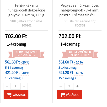
Fehér-kék mix
Vegyes színű kézműves
hungarocell dekorációs
habgyöngyök - 3-4 mm,
golyók, 3-4 mm, ±15 g
pasztell rózsaszín és lila,
15 g
SKU (leltári azonosító):
SKU (leltári azonosító):
800361
800362
702.00
Ft
702.00
Ft
1-4 csomag
1-4 csomag
KEDVEZMÉNYEK
KEDVEZMÉNYEK
MENNYISÉGHEZ
MENNYISÉGHEZ
561.60 Ft
561.60 Ft
- 20 %
- 20 %
5-14 csomag
5-14 csomag
421.20 Ft
421.20 Ft
- 40 %
- 40 %
15 csomag +
15 csomag +
VÁSÁROL
VÁSÁROL