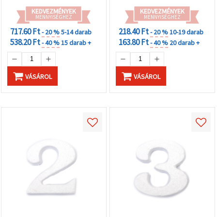
KEDVEZMÉNYEK
KEDVEZMÉNYEK
MENNYISÉGHEZ
MENNYISÉGHEZ
717.60 Ft
218.40 Ft
- 20 %
5-14 darab
- 20 %
10-19 darab
538.20 Ft
163.80 Ft
- 40 %
15 darab +
- 40 %
20 darab +
VÁSÁROL
VÁSÁROL