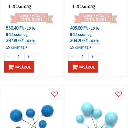
1-4 csomag
1-4 csomag
KEDVEZMÉNYEK
KEDVEZMÉNYEK
MENNYISÉGHEZ
MENNYISÉGHEZ
530.40 Ft
405.60 Ft
- 20 %
- 20 %
5-14 csomag
5-14 csomag
397.80 Ft
304.20 Ft
- 40 %
- 40 %
15 csomag +
15 csomag +
VÁSÁROL
VÁSÁROL