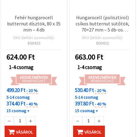
Fehér hungarocell
Hungarocell (polisztirol)
butternut dísztök, 80 x 35
csíkos butternut sütőtök,
mm – 4 db
70×27 mm – 5 db-os
csomag
SKU (leltári azonosító):
SKU (leltári azonosító):
800433
800432
624.00
Ft
663.00
Ft
1-4 csomag
1-4 csomag
KEDVEZMÉNYEK
KEDVEZMÉNYEK
MENNYISÉGHEZ
MENNYISÉGHEZ
499.20 Ft
530.40 Ft
- 20 %
- 20 %
5-14 csomag
5-14 csomag
374.40 Ft
397.80 Ft
- 40 %
- 40 %
15 csomag +
15 csomag +
VÁSÁROL
VÁSÁROL