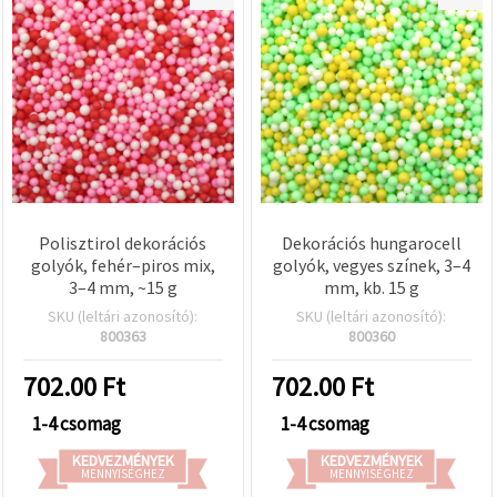
Polisztirol dekorációs
Dekorációs hungarocell
golyók, fehér–piros mix,
golyók, vegyes színek, 3–4
3–4 mm, ~15 g
mm, kb. 15 g
SKU (leltári azonosító):
SKU (leltári azonosító):
800363
800360
702.00
Ft
702.00
Ft
1-4 csomag
1-4 csomag
KEDVEZMÉNYEK
KEDVEZMÉNYEK
MENNYISÉGHEZ
MENNYISÉGHEZ