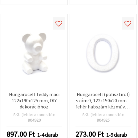
Hungarocell Teddy maci
Hungarocell (polisztirol)
122x190x125 mm, DIY
szám 0, 122x150x20 mm –
dekorációhoz
fehér habszám kézműves,
hobbi, DIY, esküvői és
SKU (leltári azonosító):
SKU (leltári azonosító):
ünnepi dekorációhoz
804920
804925
897.00
Ft
273.00
Ft
1-4 darab
1-9 darab