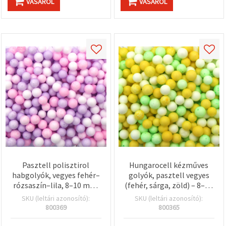
VÁSÁROL
VÁSÁROL
Pasztell polisztirol
Hungarocell kézműves
habgolyók, vegyes fehér–
golyók, pasztell vegyes
rózsaszín–lila, 8–10 mm,
(fehér, sárga, zöld) – 8–10
kb. 15 g – mini polisztirol
mm-es polisztirol
SKU (leltári azonosító):
SKU (leltári azonosító):
gyöngyök töltőanyagnak
gömbök, kb. 15 g-os
800369
800365
DIY kézműveshez, slime-
csomag – DIY dekor,
hoz, díszekhez és otthoni
slime, virág- és vázatöltő