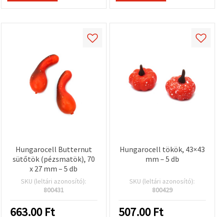
Hungarocell Butternut
Hungarocell tökök, 43×43
sütőtök (pézsmatök), 70
mm – 5 db
x 27 mm – 5 db
SKU (leltári azonosító):
SKU (leltári azonosító):
800431
800429
663.00
Ft
507.00
Ft