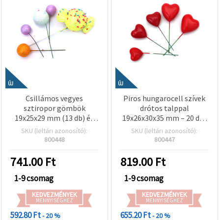
ÚJ
ÚJ
Csillámos vegyes
Piros hungarocell szívek
sztiropor gömbök
drótos talppal
19x25x29 mm (13 db) és
19x26x30x35 mm – 20 db-
cukorkák 67x40 mm (2 db)
os szett –
SKU (leltári azonosító):
SKU (leltári azonosító):
drót szárral – tökéletes
Virágkötészethez,
800448
800447
ünnepi dekorációhoz,
ajándékdekorációhoz és
virágkötészethez és
kreatív hobby kézműves
741.00
Ft
819.00
Ft
kreatív hobby
alkotásokhoz
kellékekhez
1-9 csomag
1-9 csomag
KEDVEZMÉNYEK
KEDVEZMÉNYEK
MENNYISÉGHEZ
MENNYISÉGHEZ
592.80 Ft
655.20 Ft
- 20 %
- 20 %