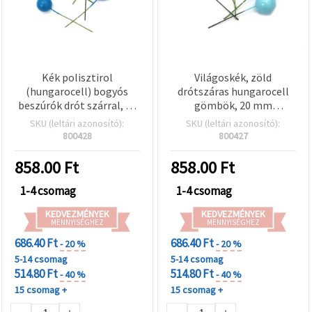
Kék polisztirol
Világoskék, zöld
(hungarocell) bogyós
drótszáras hungarocell
beszúrók drót szárral, 20
gömbök, 20 mm
x 38 mm fejek,
gömbátmérő x 38 mm
SKU (leltári azonosító):
SKU (leltári azonosító):
virágkötészeti
szárhossz, fényes felület
800428
800427
dekorációkhoz,
– virágkötészethez,
koszorúkhoz és DIY/hobbi
koszorúkhoz és DIY hobbi
858.00
Ft
858.00
Ft
kézműves projektekhez,
kézműves dekorációhoz,
20 darabos csomag
20 db/csomag
1-4 csomag
1-4 csomag
KEDVEZMÉNYEK
KEDVEZMÉNYEK
MENNYISÉGHEZ
MENNYISÉGHEZ
686.40 Ft
686.40 Ft
- 20 %
- 20 %
5-14 csomag
5-14 csomag
514.80 Ft
514.80 Ft
- 40 %
- 40 %
15 csomag +
15 csomag +