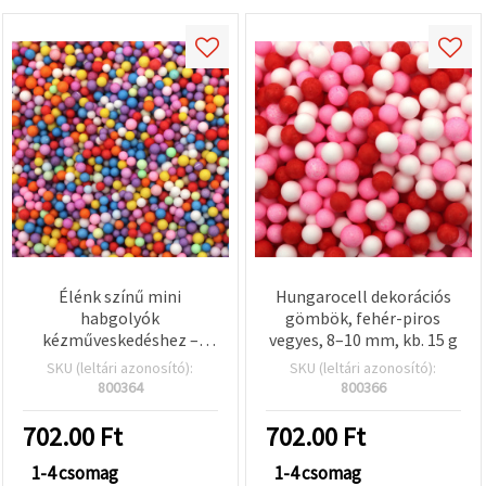
Élénk színű mini
Hungarocell dekorációs
habgolyók
gömbök, fehér-piros
kézműveskedéshez –
vegyes, 8–10 mm, kb. 15 g
vegyes színek, 3–4 mm, 15
SKU (leltári azonosító):
SKU (leltári azonosító):
g
800364
800366
702.00
Ft
702.00
Ft
1-4 csomag
1-4 csomag