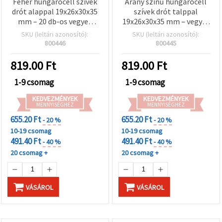
Fehér hungarocell szívek
Arany színű hungarocell
drót alappal 19x26x30x35
szívek drót talppal
mm – 20 db-os vegyes
19x26x30x35 mm – vegyes
szett – virágkötészethez,
méret – 20 db-os szett –
SKU (leltári azonosító):
SKU (leltári azonosító):
ajándékdekorhoz és
virágkötészethez,
800446
800445
kreatív hobbi kézműves
ajándékdekorhoz és
díszítéshez
kreatív hobby kézműves
819.00
Ft
819.00
Ft
projektekhez
1-9 csomag
1-9 csomag
KEDVEZMÉNYEK
KEDVEZMÉNYEK
MENNYISÉGHEZ
MENNYISÉGHEZ
655.20 Ft
655.20 Ft
- 20 %
- 20 %
10-19 csomag
10-19 csomag
491.40 Ft
491.40 Ft
- 40 %
- 40 %
20 csomag +
20 csomag +
VÁSÁROL
VÁSÁROL