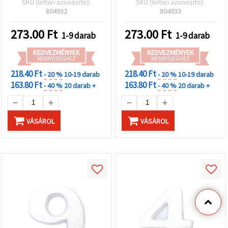
SKU (leltári azonosító):
SKU (leltári azonosító):
születésnapi és ünnepi
804932
804933
dekorációhoz
273.00
Ft
273.00
Ft
1-9 darab
1-9 darab
KEDVEZMÉNYEK
KEDVEZMÉNYEK
MENNYISÉGHEZ
MENNYISÉGHEZ
218.40 Ft
218.40 Ft
- 20 %
10-19 darab
- 20 %
10-19 darab
163.80 Ft
163.80 Ft
- 40 %
20 darab +
- 40 %
20 darab +
VÁSÁROL
VÁSÁROL