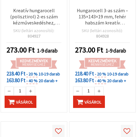
Kreatív hungarocell
Hungarocell 3-as szám –
(polisztirol) 2-es szám
135×143×19 mm, fehér
kézműveskedéshez,
habszám kreatív
127x143x18 mm
hobbihoz, DIY-hoz,
SKU (leltári azonosító):
SKU (leltári azonosító):
esküvői és ünnepi
804927
804928
dekorációhoz
273.00
Ft
273.00
Ft
1-9 darab
1-9 darab
KEDVEZMÉNYEK
KEDVEZMÉNYEK
MENNYISÉGHEZ
MENNYISÉGHEZ
218.40 Ft
218.40 Ft
- 20 %
10-19 darab
- 20 %
10-19 darab
163.80 Ft
163.80 Ft
- 40 %
20 darab +
- 40 %
20 darab +
VÁSÁROL
VÁSÁROL