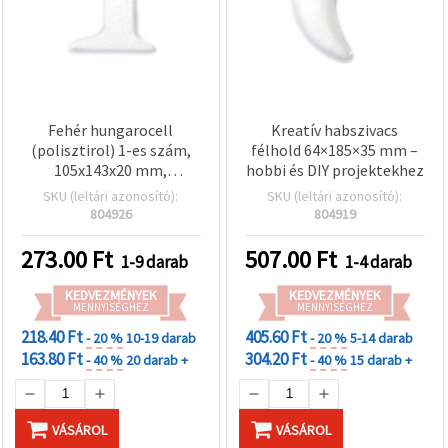
Fehér hungarocell
Kreatív habszivacs
(polisztirol) 1-es szám,
félhold 64×185×35 mm –
105x143x20 mm,
hobbi és DIY projektekhez
kézműves, DIY, esküvői és
SKU (leltári azonosító):
SKU (leltári azonosító):
ünnepi dekorációhoz
804926
804919
273.00
Ft
507.00
Ft
1-9 darab
1-4 darab
KEDVEZMÉNYEK
KEDVEZMÉNYEK
MENNYISÉGHEZ
MENNYISÉGHEZ
218.40 Ft
405.60 Ft
- 20 %
10-19 darab
- 20 %
5-14 darab
163.80 Ft
304.20 Ft
- 40 %
20 darab +
- 40 %
15 darab +
VÁSÁROL
VÁSÁROL