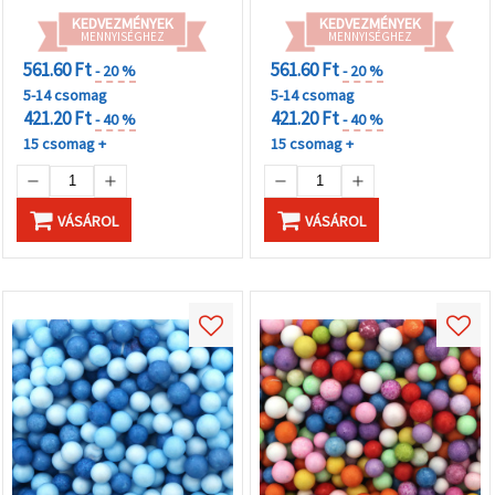
KEDVEZMÉNYEK
KEDVEZMÉNYEK
MENNYISÉGHEZ
MENNYISÉGHEZ
561.60 Ft
561.60 Ft
- 20 %
- 20 %
5-14 csomag
5-14 csomag
421.20 Ft
421.20 Ft
- 40 %
- 40 %
15 csomag +
15 csomag +
VÁSÁROL
VÁSÁROL