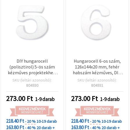
DIY hungarocell
Hungarocell 6-os szám,
(polisztirol) 5-ös szám
126x144x20 mm, fehér
kézműves projektekhez,
habszám kézműves, DIY,
126×142×20 mm
születésnapi és ünnepi
SKU (leltári azonosító):
SKU (leltári azonosító):
dekorációkhoz
804930
804931
273.00
Ft
273.00
Ft
1-9 darab
1-9 darab
KEDVEZMÉNYEK
KEDVEZMÉNYEK
MENNYISÉGHEZ
MENNYISÉGHEZ
218.40 Ft
218.40 Ft
- 20 %
10-19 darab
- 20 %
10-19 darab
163.80 Ft
163.80 Ft
- 40 %
20 darab +
- 40 %
20 darab +