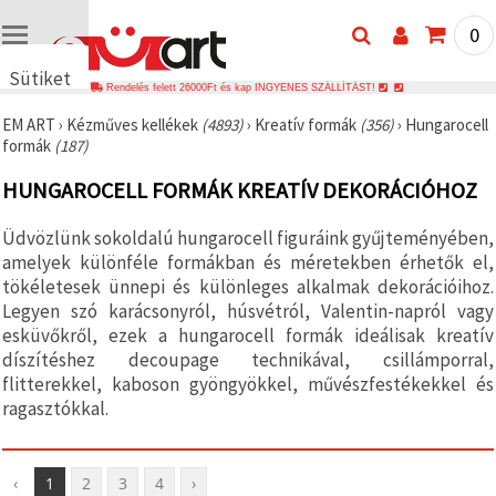
0
Sütiket
Rendelés felett 26000Ft és kap INGYENES SZÁLLÍTÁST!
használunk
EM ART
›
Kézműves kellékek
(4893)
›
Kreatív formák
(356)
›
Hungarocell
🍪 Cookie-
formák
(187)
kat és
hasonló
HUNGAROCELL FORMÁK KREATÍV DEKORÁCIÓHOZ
technológiákat
használunk
annak
Üdvözlünk sokoldalú hungarocell figuráink gyűjteményében,
érdekében,
hogy
amelyek különféle formákban és méretekben érhetők el,
biztosítsuk
tökéletesek ünnepi és különleges alkalmak dekorációihoz.
a weboldal
Legyen szó karácsonyról, húsvétról, Valentin-napról vagy
megfelelő
működését,
esküvőkről, ezek a hungarocell formák ideálisak kreatív
javítsuk az
díszítéshez decoupage technikával, csillámporral,
Ön
flitterekkel, kaboson gyöngyökkel, művészfestékekkel és
felhasználói
élményét,
ragasztókkal.
és az Ön
hozzájárulásával
elemezzük
a
‹
1
2
3
4
›
forgalmat,