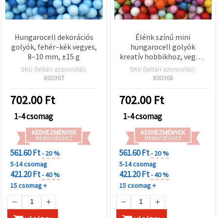
Hungarocell dekorációs
Élénk színű mini
golyók, fehér–kék vegyes,
hungarocell golyók
8–10 mm, ±15 g
kreatív hobbikhoz, vegyes
színek, 3–4 mm, 15 g
SKU (leltári azonosító):
SKU (leltári azonosító):
800367
800368
702.00
Ft
702.00
Ft
1-4 csomag
1-4 csomag
KEDVEZMÉNYEK
KEDVEZMÉNYEK
MENNYISÉGHEZ
MENNYISÉGHEZ
561.60 Ft
561.60 Ft
- 20 %
- 20 %
5-14 csomag
5-14 csomag
421.20 Ft
421.20 Ft
- 40 %
- 40 %
15 csomag +
15 csomag +