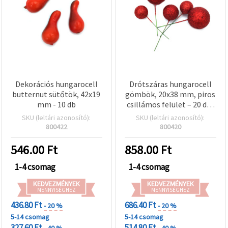
Dekorációs hungarocell
Drótszáras hungarocell
butternut sütőtök, 42x19
gömbök, 20x38 mm, piros
mm - 10 db
csillámos felület – 20 db-
os készlet
SKU (leltári azonosító):
SKU (leltári azonosító):
800422
800420
546.00
Ft
858.00
Ft
1-4 csomag
1-4 csomag
KEDVEZMÉNYEK
KEDVEZMÉNYEK
MENNYISÉGHEZ
MENNYISÉGHEZ
436.80 Ft
686.40 Ft
- 20 %
- 20 %
5-14 csomag
5-14 csomag
327.60 Ft
514.80 Ft
- 40 %
- 40 %