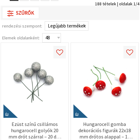
valamint
188 tételek | oldalak 1/4
relevánsabb
SZŰRŐK
tartalmat
és
hirdetéseket
rendezési szempont:
jelenítsünk
meg,
Elemek oldalanként:
beleértve
analitikai és
marketingpartnereink
segítségével
is.
Az "Összes
elfogadása"
gombra
kattintva
elfogadhatja
az összes
sütit, vagy
a
Beállításokban
megadhatja
ÚJ
ÚJ
preferenciáit
az adott
Ezüst színű csillámos
Hungarocell gomba
típusú sütik
hungarocell golyók 20
dekorációs figurák 22x18
kiválasztásával
és a
mm drót szárral – 20 db-
mm drótos alappal – 10