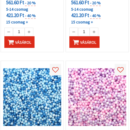
561.60 Ft
561.60 Ft
- 20 %
- 20 %
5-14 csomag
5-14 csomag
421.20 Ft
421.20 Ft
- 40 %
- 40 %
15 csomag +
15 csomag +
VÁSÁROL
VÁSÁROL