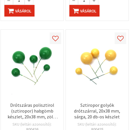
VÁSÁROL
VÁSÁROL
Drótszáras polisztirol
Sztiropor golyók
(sztiropor) habgömb
drótszárral, 20x38 mm,
készlet, 20x38 mm, zöld,
sárga, 20 db-os készlet
20 db
SKU (leltári azonosító):
SKU (leltári azonosító):
800426
800425