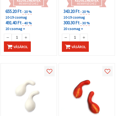
KEDVEZMÉNYEK
KEDVEZMÉNYEK
MENNYISÉGHEZ
MENNYISÉGHEZ
655.20 Ft
343.20 Ft
- 20 %
- 20 %
10-19 csomag
10-19 csomag
491.40 Ft
300.30 Ft
- 40 %
- 30 %
20 csomag +
20 csomag +
VÁSÁROL
VÁSÁROL