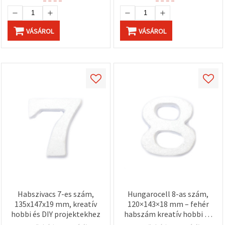
VÁSÁROL
VÁSÁROL
Habszivacs 7-es szám,
Hungarocell 8-as szám,
135x147x19 mm, kreatív
120×143×18 mm – fehér
hobbi és DIY projektekhez
habszám kreatív hobbi és
DIY munkákhoz,