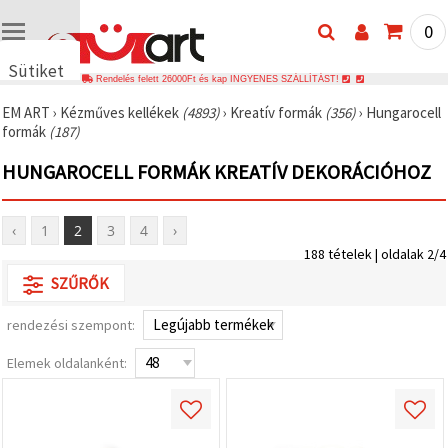
0
Sütiket
Rendelés felett 26000Ft és kap INGYENES SZÁLLÍTÁST!
használunk
EM ART
›
Kézműves kellékek
(4893)
›
Kreatív formák
(356)
›
Hungarocell
🍪 Cookie-
formák
(187)
kat és
hasonló
HUNGAROCELL FORMÁK KREATÍV DEKORÁCIÓHOZ
technológiákat
használunk
annak
érdekében,
‹
1
2
3
4
›
hogy
biztosítsuk
188 tételek | oldalak 2/4
a weboldal
megfelelő
SZŰRŐK
működését,
javítsuk az
rendezési szempont:
Ön
felhasználói
élményét,
Elemek oldalanként:
és az Ön
hozzájárulásával
elemezzük
a
forgalmat,