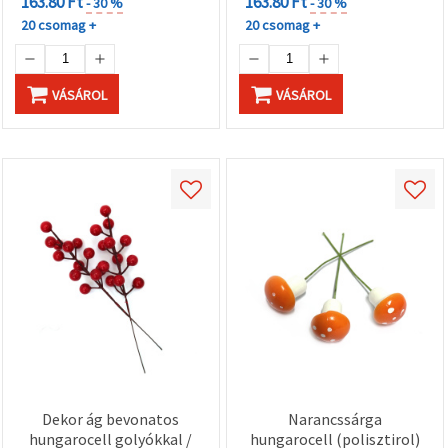
163.80 Ft
163.80 Ft
- 30 %
- 30 %
20 csomag +
20 csomag +
VÁSÁROL
VÁSÁROL
Dekor ág bevonatos
Narancssárga
hungarocell golyókkal /
hungarocell (polisztirol)