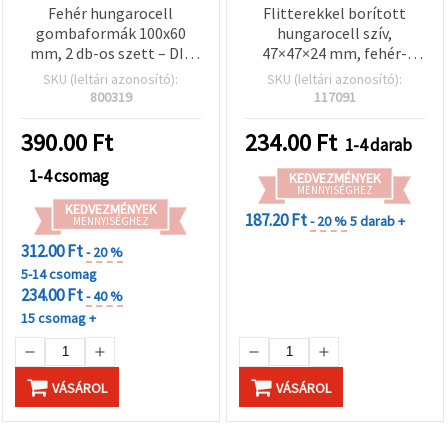
Fehér hungarocell
Flitterekkel borított
gombaformák 100x60
hungarocell szív,
mm, 2 db-os szett – DIY
47×47×24 mm, fehér-
festhető polisztirol
piros, DIY kreatív
SKU (leltári azonosító):
SKU (leltári azonosító):
gombák, ünnepi
kézműves dekorációhoz
800319
117091
dekorációhoz és
florisztikai
390.00
Ft
234.00
Ft
1-4 darab
kompozíciókhoz
1-4 csomag
KEDVEZMÉNYEK
MENNYISÉGHEZ
KEDVEZMÉNYEK
187.20 Ft
- 20 %
5 darab +
MENNYISÉGHEZ
312.00 Ft
- 20 %
5-14 csomag
234.00 Ft
- 40 %
15 csomag +
VÁSÁROL
VÁSÁROL