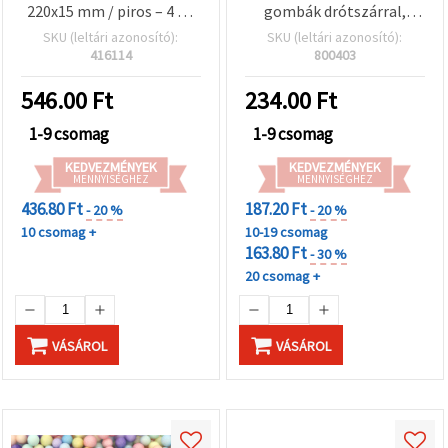
220x15 mm / piros – 4 db
gombák drótszárral,
(hobby, kreatív kellék)
20x15 mm – 10 db,
SKU (leltári azonosító):
SKU (leltári azonosító):
kézműves projektekhez,
416114
800403
virágdíszekhez,
koszorúkhoz és ünnepi
546.00
Ft
234.00
Ft
dekorációhoz
1-9 csomag
1-9 csomag
KEDVEZMÉNYEK
KEDVEZMÉNYEK
MENNYISÉGHEZ
MENNYISÉGHEZ
436.80 Ft
187.20 Ft
- 20 %
- 20 %
10 csomag +
10-19 csomag
163.80 Ft
- 30 %
20 csomag +
VÁSÁROL
VÁSÁROL