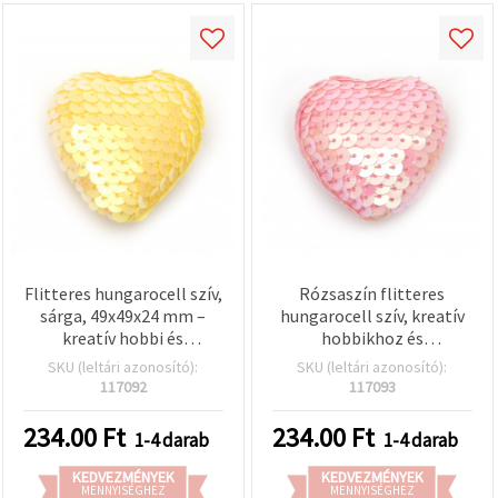
Flitteres hungarocell szív,
Rózsaszín flitteres
sárga, 49x49x24 mm –
hungarocell szív, kreatív
kreatív hobbi és
hobbikhoz és
dekorációs kiegészítő
dekorációhoz,
SKU (leltári azonosító):
SKU (leltári azonosító):
38~47×38~47×21~24 mm
117092
117093
234.00
Ft
234.00
Ft
1-4 darab
1-4 darab
KEDVEZMÉNYEK
KEDVEZMÉNYEK
MENNYISÉGHEZ
MENNYISÉGHEZ