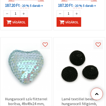
187.20 Ft
187.20 Ft
- 20 %
5 darab +
- 20 %
5 darab +
VÁSÁROL
VÁSÁROL
Hungarocell szív flitterrel
Lamé textillel bevont
borítva, 49x49x24 mm,
hungarocell félgömb,