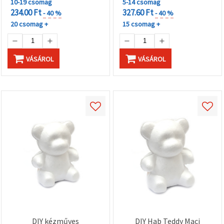
"Mentés"
10-19 csomag
5-14 csomag
gombra
234.00 Ft
327.60 Ft
- 40 %
- 40 %
kattintva.
20 csomag +
15 csomag +
Fogadja
el
VÁSÁROL
VÁSÁROL
mindet
Beállítások
DIY kézműves
DIY Hab Teddy Maci