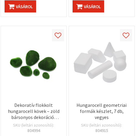
VÁSÁROL
VÁSÁROL
Dekoratív flokkolt
Hungarocell geometriai
hungarocell kövek – zöld
formák készlet, 7 db,
bársonyos dekorációs
vegyes
elemek, vegyes méret 50–
SKU (leltári azonosító):
SKU (leltári azonosító):
110 mm, 6 db
804994
804915