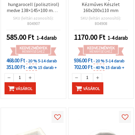
hungarocell (polisztirol)
Kézműves Készlet
medve 138×145×100 mm –
160x200x110 mm
kézműves és hobbi
SKU (leltári azonosító):
SKU (leltári azonosító):
projektekhez
804907
804908
585.00
Ft
1170.00
Ft
1-4 darab
1-4 darab
KEDVEZMÉNYEK
KEDVEZMÉNYEK
MENNYISÉGHEZ
MENNYISÉGHEZ
468.00 Ft
936.00 Ft
- 20 %
5-14 darab
- 20 %
5-14 darab
351.00 Ft
702.00 Ft
- 40 %
15 darab +
- 40 %
15 darab +
VÁSÁROL
VÁSÁROL