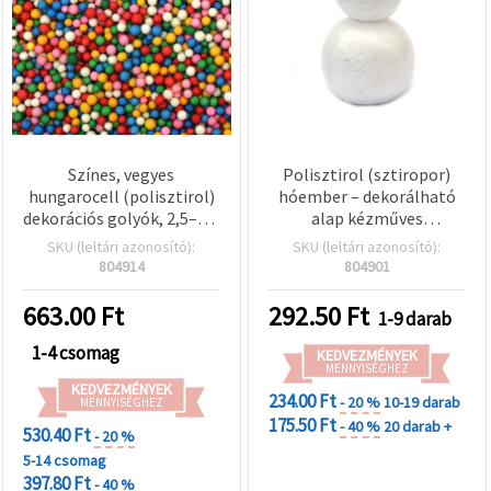
Színes, vegyes
Polisztirol (sztiropor)
hungarocell (polisztirol)
hóember – dekorálható
dekorációs golyók, 2,5–3,5
alap kézműves
mm, ±10 g – mini
alkotáshoz, 86x83x135
SKU (leltári azonosító):
SKU (leltári azonosító):
habgyöngyök kézműves
mm, 1 db
804914
804901
és DIY projektekhez,
esküvői és ünnepi
663.00
Ft
292.50
Ft
1-9 darab
dekorációhoz
1-4 csomag
KEDVEZMÉNYEK
MENNYISÉGHEZ
KEDVEZMÉNYEK
234.00 Ft
- 20 %
10-19 darab
MENNYISÉGHEZ
175.50 Ft
- 40 %
20 darab +
530.40 Ft
- 20 %
5-14 csomag
397.80 Ft
- 40 %