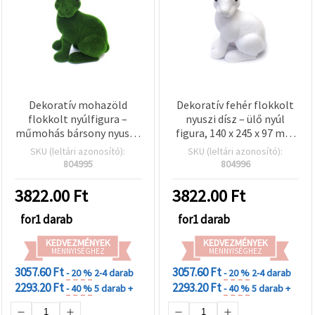
Dekoratív mohazöld
Dekoratív fehér flokkolt
flokkolt nyúlfigura –
nyuszi dísz – ülő nyúl
műmohás bársony nyuszi,
figura, 140 x 245 x 97 mm
ülő kivitel, 140 × 245 × 97
– 1 db
SKU (leltári azonosító):
SKU (leltári azonosító):
mm, tavaszi/húsvéti
804995
804996
asztali lakás- és kerti
dekoráció – 1 db
3822.00
Ft
3822.00
Ft
for1 darab
for1 darab
KEDVEZMÉNYEK
KEDVEZMÉNYEK
MENNYISÉGHEZ
MENNYISÉGHEZ
3057.60 Ft
3057.60 Ft
- 20 %
2-4 darab
- 20 %
2-4 darab
2293.20 Ft
2293.20 Ft
- 40 %
5 darab +
- 40 %
5 darab +