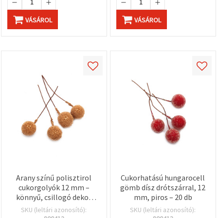
VÁSÁROL
VÁSÁROL
Arany színű polisztirol
Cukorhatású hungarocell
cukorgolyók 12 mm –
gömb dísz drótszárral, 12
könnyű, csillogó dekor
mm, piros – 20 db
kiegészítő csokrokhoz,
SKU (leltári azonosító):
SKU (leltári azonosító):
ajándékokhoz és ünnepi