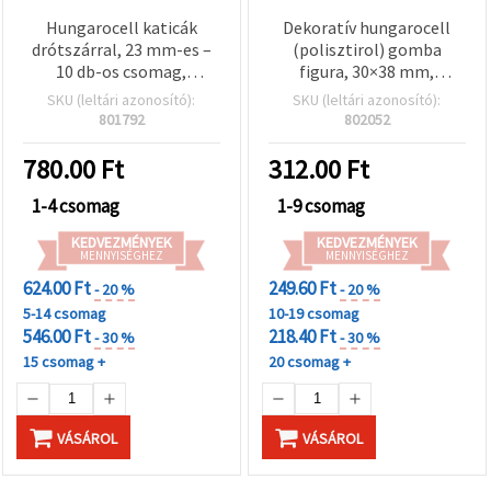
Hungarocell katicák
Dekoratív hungarocell
drótszárral, 23 mm-es –
(polisztirol) gomba
10 db-os csomag,
figura, 30×38 mm,
dekorációs beszúrók DIY
drótszárral – 5 db
SKU (leltári azonosító):
SKU (leltári azonosító):
virágkötészethez,
801792
802052
koszorúkhoz, díszekhez
és ünnepi dekorációhoz
780.00
Ft
312.00
Ft
1-4 csomag
1-9 csomag
KEDVEZMÉNYEK
KEDVEZMÉNYEK
MENNYISÉGHEZ
MENNYISÉGHEZ
624.00 Ft
249.60 Ft
- 20 %
- 20 %
5-14 csomag
10-19 csomag
546.00 Ft
218.40 Ft
- 30 %
- 30 %
15 csomag +
20 csomag +
VÁSÁROL
VÁSÁROL