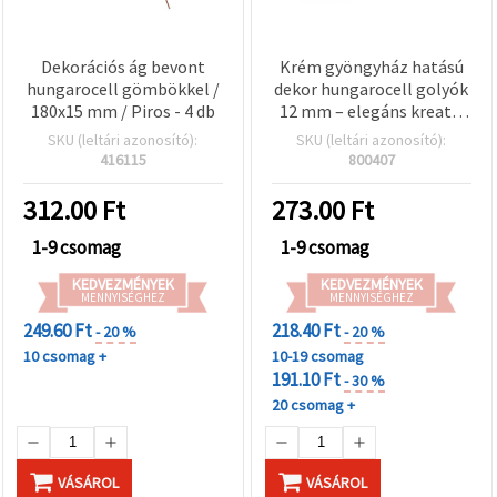
Dekorációs ág bevont
Krém gyöngyház hatású
hungarocell gömbökkel /
dekor hungarocell golyók
180x15 mm / Piros - 4 db
12 mm – elegáns kreatív
hobby kellékek minden
SKU (leltári azonosító):
SKU (leltári azonosító):
dekorációhoz és DIY
416115
800407
projekthez
312.00
Ft
273.00
Ft
1-9 csomag
1-9 csomag
KEDVEZMÉNYEK
KEDVEZMÉNYEK
MENNYISÉGHEZ
MENNYISÉGHEZ
249.60 Ft
218.40 Ft
- 20 %
- 20 %
10 csomag +
10-19 csomag
191.10 Ft
- 30 %
20 csomag +
VÁSÁROL
VÁSÁROL