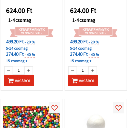
624.00
Ft
624.00
Ft
1-4 csomag
1-4 csomag
KEDVEZMÉNYEK
KEDVEZMÉNYEK
MENNYISÉGHEZ
MENNYISÉGHEZ
499.20 Ft
499.20 Ft
- 20 %
- 20 %
5-14 csomag
5-14 csomag
374.40 Ft
374.40 Ft
- 40 %
- 40 %
15 csomag +
15 csomag +
VÁSÁROL
VÁSÁROL