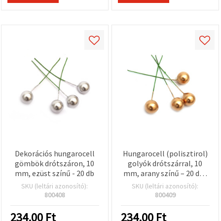
Dekorációs hungarocell
Hungarocell (polisztirol)
gömbök drótszáron, 10
golyók drótszárral, 10
mm, ezüst színű - 20 db
mm, arany színű – 20 db-
os csomag
SKU (leltári azonosító):
SKU (leltári azonosító):
800408
800409
234.00
Ft
234.00
Ft