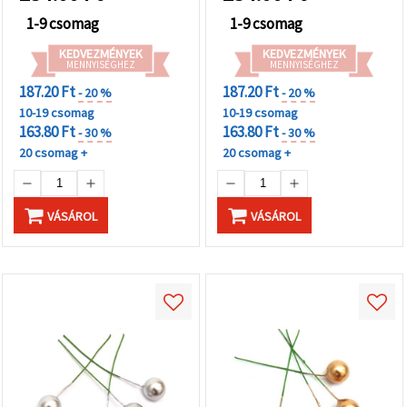
1-9 csomag
1-9 csomag
KEDVEZMÉNYEK
KEDVEZMÉNYEK
MENNYISÉGHEZ
MENNYISÉGHEZ
187.20 Ft
187.20 Ft
- 20 %
- 20 %
10-19 csomag
10-19 csomag
163.80 Ft
163.80 Ft
- 30 %
- 30 %
20 csomag +
20 csomag +
VÁSÁROL
VÁSÁROL