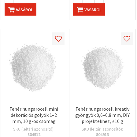
VÁSÁROL
VÁSÁROL
Fehér hungarocell mini
Fehér hungarocell kreatív
dekorációs golyók 1–2
gyöngyök 0,6–0,8 mm, DIY
mm, 10 g-os csomag
projektekhez, ±10 g
SKU (leltári azonosító):
SKU (leltári azonosító):
804912
804913