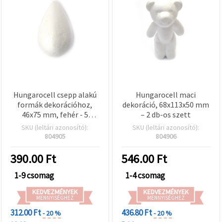
valamint
relevánsabb
tartalmat
és
hirdetéseket
jelenítsünk
meg,
beleértve
analitikai és
marketingpartnereink
segítségével
is.
Hungarocell csepp alakú
Hungarocell maci
Az "Összes
formák dekorációhoz,
dekoráció, 68x113x50 mm
elfogadása"
46x75 mm, fehér - 5
– 2 db-os szett
gombra
db/csomag
SKU (leltári azonosító):
SKU (leltári azonosító):
kattintva
elfogadhatja
804905
804906
az összes
sütit, vagy
390.00
Ft
546.00
Ft
a
Beállításokban
1-9 csomag
1-4 csomag
megadhatja
preferenciáit
az adott
KEDVEZMÉNYEK
KEDVEZMÉNYEK
MENNYISÉGHEZ
MENNYISÉGHEZ
típusú sütik
kiválasztásával
312.00 Ft
436.80 Ft
- 20 %
- 20 %
és a