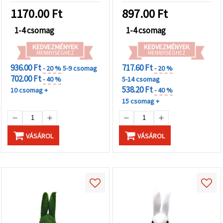
1170.00
Ft
897.00
Ft
1-4 csomag
1-4 csomag
KEDVEZMÉNYEK
KEDVEZMÉNYEK
MENNYISÉGHEZ
MENNYISÉGHEZ
936.00 Ft
717.60 Ft
- 20 %
5-9 csomag
- 20 %
702.00 Ft
- 40 %
5-14 csomag
538.20 Ft
10 csomag +
- 40 %
15 csomag +
VÁSÁROL
VÁSÁROL