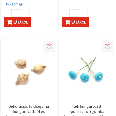
15 csomag +
VÁSÁROL
VÁSÁROL
Dekorációs fokhagyma
Kék hungarocell
hungarocellből és
(polisztirol) gomba