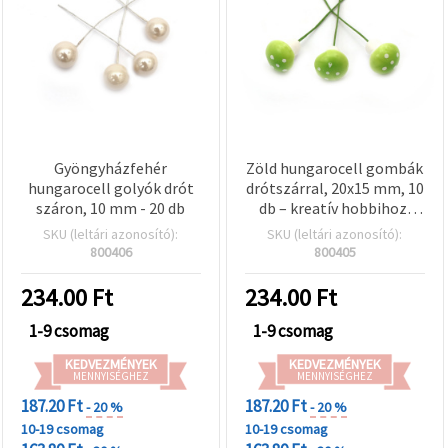
Gyöngyházfehér
Zöld hungarocell gombák
hungarocell golyók drót
drótszárral, 20x15 mm, 10
száron, 10 mm - 20 db
db – kreatív hobbihoz,
virágkötészethez,
SKU (leltári azonosító):
SKU (leltári azonosító):
koszorúkhoz és ünnepi
800406
800405
dekorációhoz
234.00
Ft
234.00
Ft
1-9 csomag
1-9 csomag
KEDVEZMÉNYEK
KEDVEZMÉNYEK
MENNYISÉGHEZ
MENNYISÉGHEZ
187.20 Ft
187.20 Ft
- 20 %
- 20 %
10-19 csomag
10-19 csomag