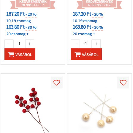
KEDVEZMÉNYEK
KEDVEZMÉNYEK
MENNYISÉGHEZ
MENNYISÉGHEZ
187.20 Ft
187.20 Ft
- 20 %
- 20 %
10-19 csomag
10-19 csomag
163.80 Ft
163.80 Ft
- 30 %
- 30 %
20 csomag +
20 csomag +
VÁSÁROL
VÁSÁROL