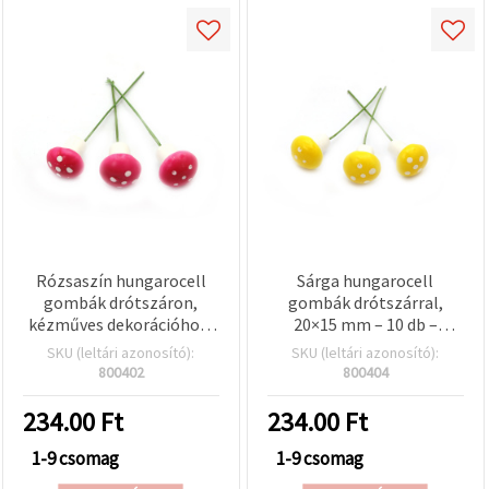
Rózsaszín hungarocell
Sárga hungarocell
gombák drótszáron,
gombák drótszárral,
kézműves dekorációhoz,
20×15 mm – 10 db –
20x15 mm, 10 db
hobby, kézműves,
SKU (leltári azonosító):
SKU (leltári azonosító):
virágkötészeti, koszorú-
800402
800404
és ünnepi dekorációhoz
234.00
Ft
234.00
Ft
1-9 csomag
1-9 csomag