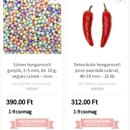
Színes hungarocell
Dekorációs hungarocell
golyók, 3–5 mm, kb. 10 g,
piros paprikák szárral,
vegyes színek – mini
46×10 mm – 10 db
habgolyók kézműves, DIY,
SKU (leltári azonosító):
SKU (leltári azonosító):
esküvői és ünnepi
800397
800399
dekorációhoz
390.00
Ft
312.00
Ft
1-9 csomag
1-9 csomag
KEDVEZMÉNYEK
KEDVEZMÉNYEK
MENNYISÉGHEZ
MENNYISÉGHEZ