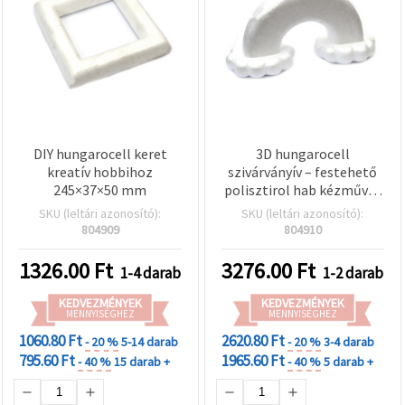
DIY hungarocell keret
3D hungarocell
kreatív hobbihoz
szivárványív – festehető
245×37×50 mm
polisztirol hab kézműves
modell DIY projektekhez,
SKU (leltári azonosító):
SKU (leltári azonosító):
parti és osztálytermi
804909
804910
dekorációhoz,
450×225×140 mm, könnyű
1326.00
Ft
3276.00
Ft
1-4 darab
1-2 darab
– 1 db
KEDVEZMÉNYEK
KEDVEZMÉNYEK
MENNYISÉGHEZ
MENNYISÉGHEZ
1060.80 Ft
2620.80 Ft
- 20 %
5-14 darab
- 20 %
3-4 darab
795.60 Ft
1965.60 Ft
- 40 %
15 darab +
- 40 %
5 darab +