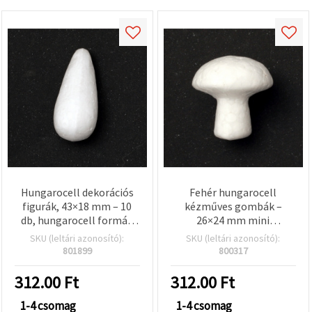
Hungarocell dekorációs
Fehér hungarocell
figurák, 43×18 mm – 10
kézműves gombák –
db, hungarocell formák
26×24 mm mini
kézműves, DIY, esküvői és
habformák, 10 db-os
SKU (leltári azonosító):
SKU (leltári azonosító):
ünnepi dekorációkhoz
csomag, könnyű
801899
800317
polisztirol miniatűrök DIY
dekorhoz,
312.00
Ft
312.00
Ft
virágkötészethez és
iskolai projektekhez
1-4 csomag
1-4 csomag