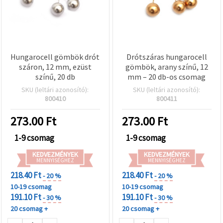
Hungarocell gömbök drót
Drótszáras hungarocell
száron, 12 mm, ezüst
gömbök, arany színű, 12
színű, 20 db
mm – 20 db-os csomag
SKU (leltári azonosító):
SKU (leltári azonosító):
800410
800411
273.00
Ft
273.00
Ft
1-9 csomag
1-9 csomag
KEDVEZMÉNYEK
KEDVEZMÉNYEK
MENNYISÉGHEZ
MENNYISÉGHEZ
218.40 Ft
218.40 Ft
- 20 %
- 20 %
10-19 csomag
10-19 csomag
191.10 Ft
191.10 Ft
- 30 %
- 30 %
20 csomag +
20 csomag +