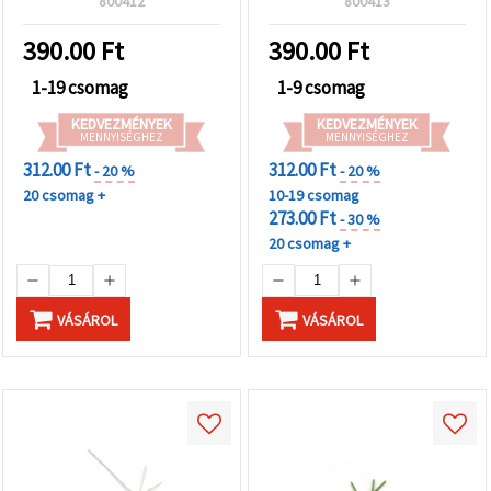
800412
800413
DIY kreatív alkotáshoz
390.00
Ft
390.00
Ft
1-19 csomag
1-9 csomag
KEDVEZMÉNYEK
KEDVEZMÉNYEK
MENNYISÉGHEZ
MENNYISÉGHEZ
312.00 Ft
312.00 Ft
- 20 %
- 20 %
20 csomag +
10-19 csomag
273.00 Ft
- 30 %
20 csomag +
VÁSÁROL
VÁSÁROL