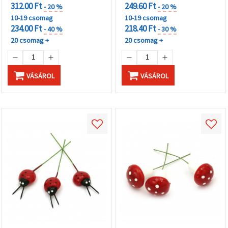
312.00 Ft
249.60 Ft
- 20 %
- 20 %
10-19 csomag
10-19 csomag
234.00 Ft
218.40 Ft
- 40 %
- 30 %
20 csomag +
20 csomag +
VÁSÁROL
VÁSÁROL