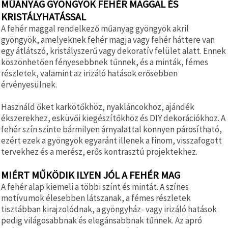
MŰANYAG GYÖNGYÖK FEHÉR MAGGAL ÉS
KRISTÁLYHATÁSSAL
A fehér maggal rendelkező műanyag gyöngyök akril
gyöngyök, amelyeknek fehér magja vagy fehér háttere van
egy átlátszó, kristályszerű vagy dekoratív felület alatt. Ennek
köszönhetően fényesebbnek tűnnek, és a minták, fémes
részletek, valamint az irizáló hatások erősebben
érvényesülnek.
Használd őket karkötőkhöz, nyakláncokhoz, ajándék
ékszerekhez, esküvői kiegészítőkhöz és DIY dekorációkhoz. A
fehér szín szinte bármilyen árnyalattal könnyen párosítható,
ezért ezek a gyöngyök egyaránt illenek a finom, visszafogott
tervekhez és a merész, erős kontrasztú projektekhez.
MIÉRT MŰKÖDIK ILYEN JÓL A FEHÉR MAG
A fehér alap kiemeli a többi színt és mintát. A színes
motívumok élesebben látszanak, a fémes részletek
tisztábban kirajzolódnak, a gyöngyház- vagy irizáló hatások
pedig világosabbnak és elegánsabbnak tűnnek. Az apró