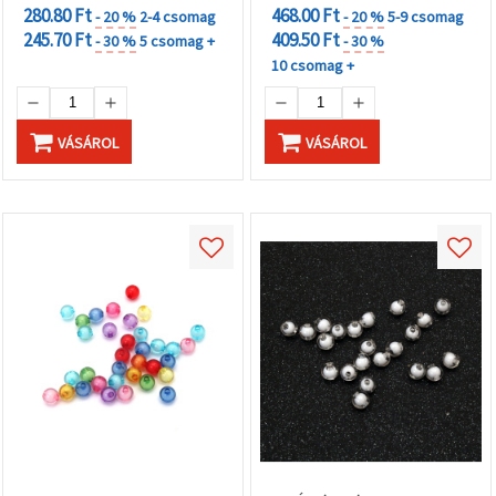
280.80 Ft
468.00 Ft
- 20 %
2-4 csomag
- 20 %
5-9 csomag
245.70 Ft
409.50 Ft
- 30 %
5 csomag +
- 30 %
10 csomag +
VÁSÁROL
VÁSÁROL