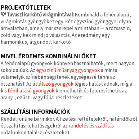
PROJEKTÖTLETEK
💡 Tavaszi karkötő virágmintával:
Kombináld a fehér alapú,
virágmintás gyöngyöket egy-két egyszínű gyönggyel olyan
árnyalatban, amely már szerepel a mintában — a rózsaszín,
zöld vagy kék mind jó választás. Az eredmény egy
harmonikus, átgondolt karkötő.
MIVEL ÉRDEMES KOMBINÁLNI ŐKET
A fehér alapú gyöngyök könnyen használhatók, mert nagyon
sokoldalúak. Az
egyszínű műanyag gyöngyök
a minta
valamelyik színében segítenek egységessé tenni az
összhatást. Az
átlátszó gyöngyök
légies hatást adnak, míg a
kis
fémhatású gyöngyök
kiemelhetik és felerősíthetik az
arany-, ezüst- vagy fólia-részleteket.
SZÁLLÍTÁSI INFORMÁCIÓK
Rendelj online bármikor. A fizetési feltételekről, határidőkről
és szállítási lehetőségekről az
rendelés és szállítás
oldalunkon találsz részleteket.