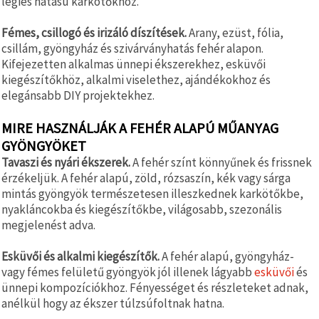
légies hatású karkötőkhöz.
Fémes, csillogó és irizáló díszítések.
Arany, ezüst, fólia,
csillám, gyöngyház és szivárványhatás fehér alapon.
Kifejezetten alkalmas ünnepi ékszerekhez, esküvői
kiegészítőkhöz, alkalmi viselethez, ajándékokhoz és
elegánsabb DIY projektekhez.
MIRE HASZNÁLJÁK A FEHÉR ALAPÚ MŰANYAG
GYÖNGYÖKET
Tavaszi és nyári ékszerek.
A fehér színt könnyűnek és frissnek
érzékeljük. A fehér alapú, zöld, rózsaszín, kék vagy sárga
mintás gyöngyök természetesen illeszkednek karkötőkbe,
nyakláncokba és kiegészítőkbe, világosabb, szezonális
megjelenést adva.
Esküvői és alkalmi kiegészítők.
A fehér alapú, gyöngyház-
vagy fémes felületű gyöngyök jól illenek lágyabb
esküvői
és
ünnepi kompozíciókhoz. Fényességet és részleteket adnak,
anélkül hogy az ékszer túlzsúfoltnak hatna.