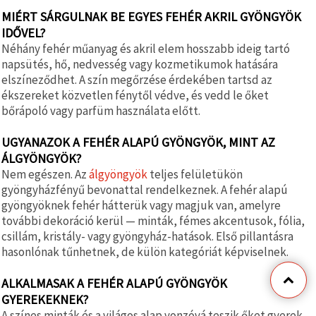
MIÉRT SÁRGULNAK BE EGYES FEHÉR AKRIL GYÖNGYÖK
IDŐVEL?
Néhány fehér műanyag és akril elem hosszabb ideig tartó
napsütés, hő, nedvesség vagy kozmetikumok hatására
elszíneződhet. A szín megőrzése érdekében tartsd az
ékszereket közvetlen fénytől védve, és vedd le őket
bőrápoló vagy parfüm használata előtt.
UGYANAZOK A FEHÉR ALAPÚ GYÖNGYÖK, MINT AZ
ÁLGYÖNGYÖK?
Nem egészen. Az
álgyöngyök
teljes felületükön
gyöngyházfényű bevonattal rendelkeznek. A fehér alapú
gyöngyöknek fehér hátterük vagy magjuk van, amelyre
további dekoráció kerül — minták, fémes akcentusok, fólia,
csillám, kristály- vagy gyöngyház-hatások. Első pillantásra
hasonlónak tűnhetnek, de külön kategóriát képviselnek.
ALKALMASAK A FEHÉR ALAPÚ GYÖNGYÖK
GYEREKEKNEK?
A színes minták és a világos alap vonzóvá teszik őket gyerek