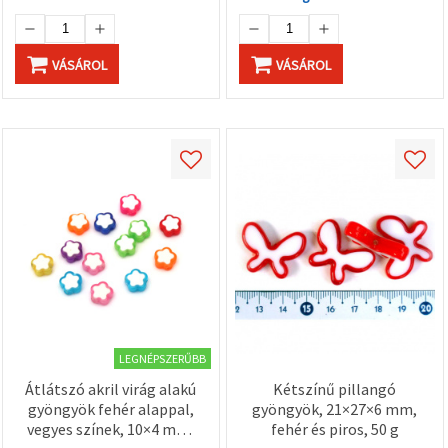
VÁSÁROL
VÁSÁROL
LEGNÉPSZERŰBB
Átlátszó akril virág alakú
Kétszínű pillangó
gyöngyök fehér alappal,
gyöngyök, 21×27×6 mm,
vegyes színek, 10×4 mm,
fehér és piros, 50 g