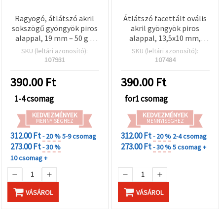
Ragyogó, átlátszó akril
Átlátszó facettált ovális
sokszögű gyöngyök piros
akril gyöngyök piros
alappal, 19 mm – 50 g –
alappal, 13,5x10 mm,
Ideális feltűnő
furat: 2 mm - 50 g (kb. 70
SKU (leltári azonosító):
SKU (leltári azonosító):
ékszerkészítéshez és
db)
107931
107484
egyedi DIY alkotásokhoz
390.00
Ft
390.00
Ft
1-4 csomag
for1 csomag
KEDVEZMÉNYEK
KEDVEZMÉNYEK
MENNYISÉGHEZ
MENNYISÉGHEZ
312.00 Ft
312.00 Ft
- 20 %
5-9 csomag
- 20 %
2-4 csomag
273.00 Ft
273.00 Ft
- 30 %
- 30 %
5 csomag +
10 csomag +
VÁSÁROL
VÁSÁROL