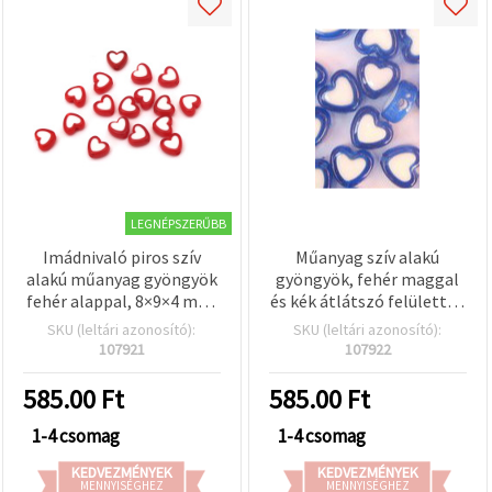
LEGNÉPSZERŰBB
Imádnivaló piros szív
Műanyag szív alakú
alakú műanyag gyöngyök
gyöngyök, fehér maggal
fehér alappal, 8×9×4 mm,
és kék átlátszó felülettel,
furat 1,5 mm – 20 g (~110
8x9x4 mm, furat: 1,5 mm,
SKU (leltári azonosító):
SKU (leltári azonosító):
db) – tökéletes
20 g (~110 db)
107921
107922
romantikus
ékszerkészítéshez és
585.00
Ft
585.00
Ft
kreatív DIY kézműves
projektekhez
1-4 csomag
1-4 csomag
KEDVEZMÉNYEK
KEDVEZMÉNYEK
MENNYISÉGHEZ
MENNYISÉGHEZ