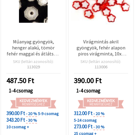
Műanyag gyöngyök,
Virágmintás akril
henger alakú, tömör
gyöngyök, fehér alapon
fehér maggal és átlátszó,
piros virágminta, 10x4
textúrált felülettel, 10x8
mm, furat: 2 mm - 20 g
SKU (leltári azonosító):
SKU (leltári azonosító):
mm, furat: 1 mm – 50 g
(~76 db)
113029
113006
(~150 db)
487.50
Ft
390.00
Ft
1-4 csomag
1-4 csomag
KEDVEZMÉNYEK
KEDVEZMÉNYEK
MENNYISÉGHEZ
MENNYISÉGHEZ
390.00 Ft
312.00 Ft
- 20 %
5-9 csomag
- 20 %
343.20 Ft
- 30 %
5-24 csomag
273.00 Ft
10 csomag +
- 30 %
25 csomag +