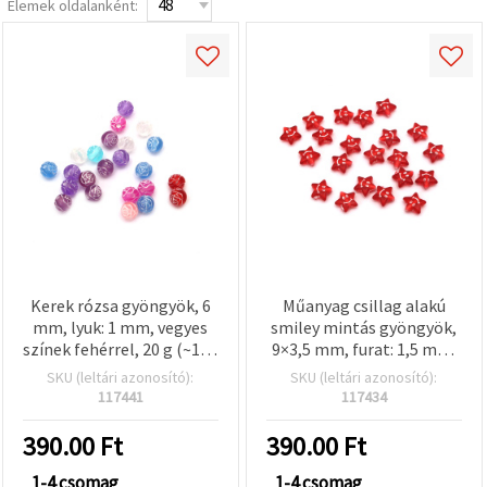
Elemek oldalanként:
valamint
relevánsabb
tartalmat
és
hirdetéseket
jelenítsünk
meg,
beleértve
analitikai és
marketingpartnereink
segítségével
is.
Az "Összes
elfogadása"
gombra
kattintva
elfogadhatja
Kerek rózsa gyöngyök, 6
Műanyag csillag alakú
az összes
mm, lyuk: 1 mm, vegyes
smiley mintás gyöngyök,
sütit, vagy
színek fehérrel, 20 g (~170
9×3,5 mm, furat: 1,5 mm,
a
Beállításokban
db)
piros, fehér díszítéssel, 20
SKU (leltári azonosító):
SKU (leltári azonosító):
megadhatja
g (~150 db)
117441
117434
preferenciáit
az adott
típusú sütik
390.00
Ft
390.00
Ft
kiválasztásával
és a
1-4 csomag
1-4 csomag