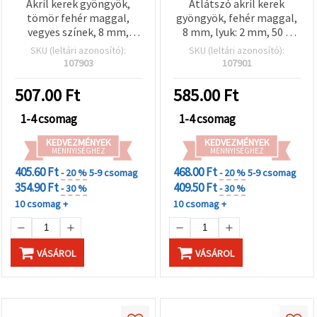
Akril kerek gyöngyök,
Átlátszó akril kerek
tömör fehér maggal,
gyöngyök, fehér maggal,
vegyes színek, 8 mm,
8 mm, lyuk: 2 mm, 50 g
furat: 2 mm, 50 g (~170
(~172 db)
SKU (leltári azonosító):
SKU (leltári azonosító):
db)
107903
107901
507.00
Ft
585.00
Ft
1-4 csomag
1-4 csomag
KEDVEZMÉNYEK
KEDVEZMÉNYEK
MENNYISÉGHEZ
MENNYISÉGHEZ
405.60 Ft
468.00 Ft
- 20 %
5-9 csomag
- 20 %
5-9 csomag
354.90 Ft
409.50 Ft
- 30 %
- 30 %
10 csomag +
10 csomag +
VÁSÁROL
VÁSÁROL