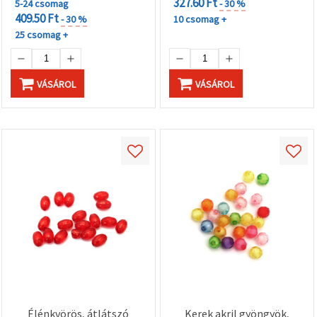
327.60 Ft
5-24 csomag
- 30 %
409.50 Ft
- 30 %
10 csomag +
25 csomag +
VÁSÁROL
VÁSÁROL
Élénkvörös, átlátszó
Kerek akril gyöngyök,