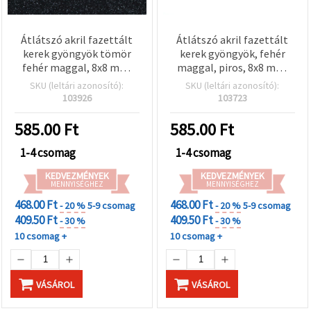
Átlátszó akril fazettált
Átlátszó akril fazettált
kerek gyöngyök tömör
kerek gyöngyök, fehér
fehér maggal, 8x8 mm,
maggal, piros, 8x8 mm,
lyuk: 2 mm – 50 gramm
lyuk: 2 mm – 50 g (kb. 240
SKU (leltári azonosító):
SKU (leltári azonosító):
(kb. 200 db)
db)
103926
103723
585.00
Ft
585.00
Ft
1-4 csomag
1-4 csomag
KEDVEZMÉNYEK
KEDVEZMÉNYEK
MENNYISÉGHEZ
MENNYISÉGHEZ
468.00 Ft
468.00 Ft
- 20 %
5-9 csomag
- 20 %
5-9 csomag
409.50 Ft
409.50 Ft
- 30 %
- 30 %
10 csomag +
10 csomag +
VÁSÁROL
VÁSÁROL