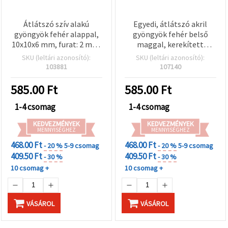
Átlátszó szív alakú
Egyedi, átlátszó akril
gyöngyök fehér alappal,
gyöngyök fehér belső
10x10x6 mm, furat: 2 mm,
maggal, kerekített
50 g (~140 db)
négyzet alakú, piros, 10x9
SKU (leltári azonosító):
SKU (leltári azonosító):
mm, lyuk: 2 mm – 50 g
103881
107140
(~98 db) – Tökéletes
stílusos
585.00
Ft
585.00
Ft
ékszerkészítéshez és
kreatív DIY projektekhez
1-4 csomag
1-4 csomag
KEDVEZMÉNYEK
KEDVEZMÉNYEK
MENNYISÉGHEZ
MENNYISÉGHEZ
468.00 Ft
468.00 Ft
- 20 %
5-9 csomag
- 20 %
5-9 csomag
409.50 Ft
409.50 Ft
- 30 %
- 30 %
10 csomag +
10 csomag +
VÁSÁROL
VÁSÁROL