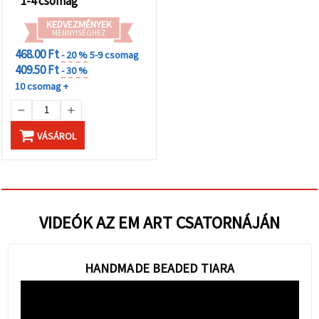
1-4 csomag
KEDVEZMÉNYEK
MENNYISÉGHEZ
468.00 Ft
- 20 %
5-9 csomag
409.50 Ft
- 30 %
10 csomag +
VÁSÁROL
VIDEÓK AZ EM ART CSATORNÁJÁN
HANDMADE BEADED TIARA