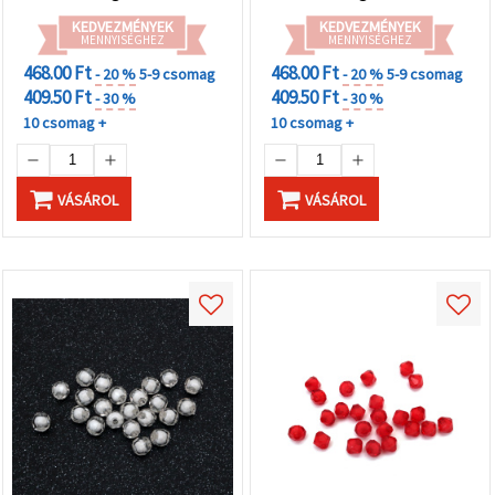
KEDVEZMÉNYEK
KEDVEZMÉNYEK
MENNYISÉGHEZ
MENNYISÉGHEZ
468.00 Ft
468.00 Ft
- 20 %
5-9 csomag
- 20 %
5-9 csomag
409.50 Ft
409.50 Ft
- 30 %
- 30 %
10 csomag +
10 csomag +
VÁSÁROL
VÁSÁROL