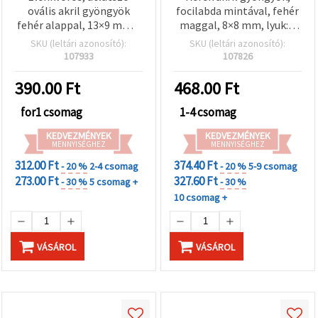
ovális akril gyöngyök
focilabda mintával, fehér
fehér alappal, 13×9 mm –
maggal, 8×8 mm, lyuk: 2
50 g – tökéletes stílusos
mm, MIX – 50 g (~200 db)
SKU (leltári azonosító):
SKU (leltári azonosító):
ékszerekhez és kreatív
107933
107826
DIY/kézműves
projektekhez
390.00
Ft
468.00
Ft
for1 csomag
1-4 csomag
KEDVEZMÉNYEK
KEDVEZMÉNYEK
MENNYISÉGHEZ
MENNYISÉGHEZ
312.00 Ft
374.40 Ft
- 20 %
2-4 csomag
- 20 %
5-9 csomag
273.00 Ft
327.60 Ft
- 30 %
5 csomag +
- 30 %
10 csomag +
VÁSÁROL
VÁSÁROL