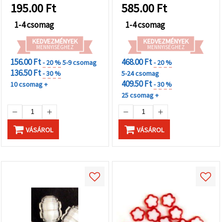
195.00
Ft
585.00
Ft
1-4 csomag
1-4 csomag
KEDVEZMÉNYEK
KEDVEZMÉNYEK
MENNYISÉGHEZ
MENNYISÉGHEZ
156.00 Ft
468.00 Ft
- 20 %
5-9 csomag
- 20 %
136.50 Ft
- 30 %
5-24 csomag
409.50 Ft
10 csomag +
- 30 %
25 csomag +
VÁSÁROL
VÁSÁROL