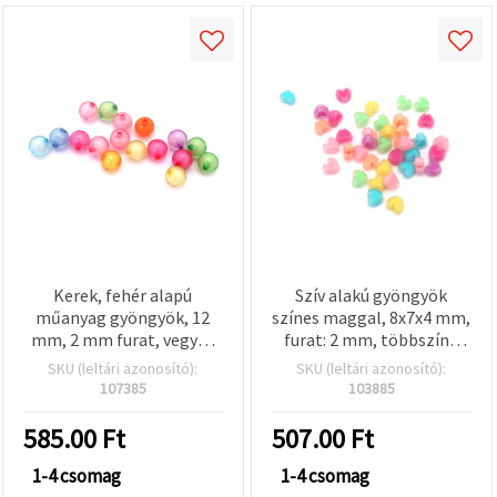
Kerek, fehér alapú
Szív alakú gyöngyök
műanyag gyöngyök, 12
színes maggal, 8x7x4 mm,
mm, 2 mm furat, vegyes
furat: 2 mm, többszínű
színek – 50 g (~57 db)
mix, 20 g (kb. 20 db)
SKU (leltári azonosító):
SKU (leltári azonosító):
107385
103885
585.00
Ft
507.00
Ft
1-4 csomag
1-4 csomag