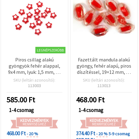
LEGNÉPSZERŰBB
Piros csillag alakú
Fazettált mandula alakú
gyöngyök fehér alappal,
gyöngy, fehér alapú, piros
9x4 mm, lyuk: 1,5 mm, 20
díszítéssel, 19×12 mm, 50
g (~110 db)
g
SKU (leltári azonosító):
SKU (leltári azonosító):
113003
113013
585.00
Ft
468.00
Ft
1-4 csomag
1-4 csomag
KEDVEZMÉNYEK
KEDVEZMÉNYEK
MENNYISÉGHEZ
MENNYISÉGHEZ
468.00 Ft
374.40 Ft
- 20 %
- 20 %
5-9 csomag