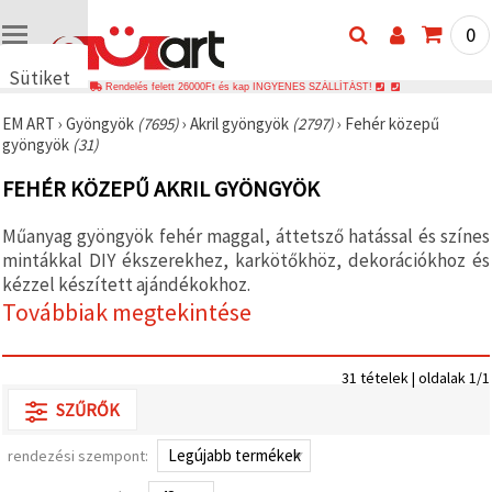
0
Sütiket
Rendelés felett 26000Ft és kap INGYENES SZÁLLÍTÁST!
használunk
EM ART
›
Gyöngyök
(7695)
›
Akril gyöngyök
(2797)
›
Fehér közepű
🍪 Cookie-
gyöngyök
(31)
kat és
hasonló
FEHÉR KÖZEPŰ AKRIL GYÖNGYÖK
technológiákat
használunk
annak
Műanyag gyöngyök fehér maggal, áttetsző hatással és színes
érdekében,
hogy
mintákkal DIY ékszerekhez, karkötőkhöz, dekorációkhoz és
biztosítsuk
kézzel készített ajándékokhoz.
a weboldal
Továbbiak megtekintése
megfelelő
működését,
javítsuk az
Ön
31 tételek | oldalak 1/1
felhasználói
élményét,
SZŰRŐK
és az Ön
hozzájárulásával
elemezzük
rendezési szempont:
a
forgalmat,