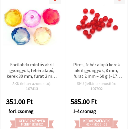
Focilabda mintás akril
Piros, fehér alapú kerek
gyöngyök, fehér alapú,
akril gyöngyök, 8 mm,
kerek 30 mm, furat 2 mm,
furat 2 mm – 50 g (~172
vegyes színek – 45 g – 3 db
db)
SKU (leltári azonosító):
SKU (leltári azonosító):
107413
107902
351.00
Ft
585.00
Ft
for1 csomag
1-4 csomag
KEDVEZMÉNYEK
KEDVEZMÉNYEK
MENNYISÉGHEZ
MENNYISÉGHEZ