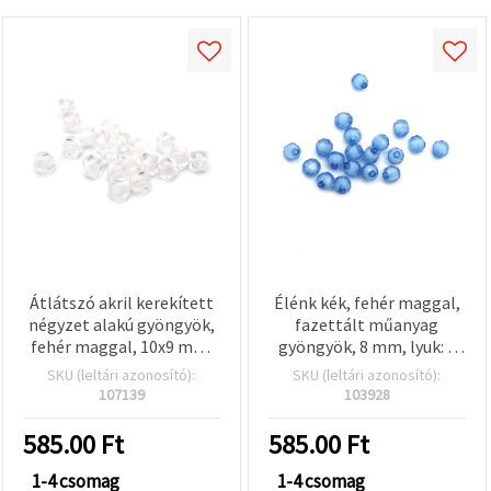
Átlátszó akril kerekített
Élénk kék, fehér maggal,
négyzet alakú gyöngyök,
fazettált műanyag
fehér maggal, 10x9 mm,
gyöngyök, 8 mm, lyuk: 2
lyuk: 2 mm, fehér, 50 g
mm – 50 g (~200 db) –
SKU (leltári azonosító):
SKU (leltári azonosító):
(kb. 98 db)
Tökéletes
107139
103928
ékszerkészítéshez és
kreatív DIY projektekhez
585.00
Ft
585.00
Ft
1-4 csomag
1-4 csomag