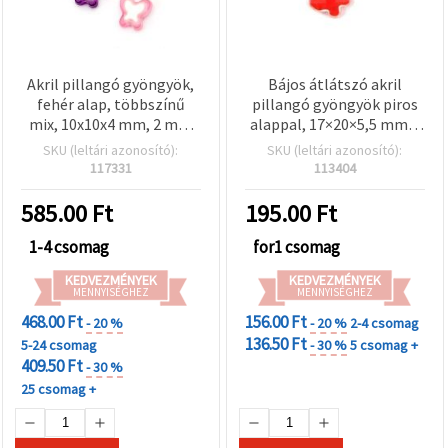
Akril pillangó gyöngyök,
Bájos átlátszó akril
fehér alap, többszínű
pillangó gyöngyök piros
mix, 10x10x4 mm, 2 mm
alappal, 17×20×5,5 mm –
furat, 20 g (kb. 71 db) –
10 db – Tökéletes játékos
SKU (leltári azonosító):
SKU (leltári azonosító):
ékszerkészítéshez,
ékszerkészítéshez és
117331
113404
karkötőkhöz,
kreatív DIY projektekhez
nyakláncokhoz és DIY
585.00
Ft
195.00
Ft
dekorációkhoz
1-4 csomag
for1 csomag
KEDVEZMÉNYEK
KEDVEZMÉNYEK
MENNYISÉGHEZ
MENNYISÉGHEZ
468.00 Ft
156.00 Ft
- 20 %
- 20 %
2-4 csomag
136.50 Ft
5-24 csomag
- 30 %
5 csomag +
409.50 Ft
- 30 %
25 csomag +