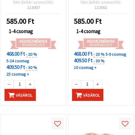
furat: 2 mm – 20 g (~70
SKU (leltári azonosító):
SKU (leltári azonosító):
db)
113007
113001
585.00
Ft
585.00
Ft
1-4 csomag
1-4 csomag
KEDVEZMÉNYEK
KEDVEZMÉNYEK
MENNYISÉGHEZ
MENNYISÉGHEZ
468.00 Ft
468.00 Ft
- 20 %
- 20 %
5-9 csomag
409.50 Ft
5-24 csomag
- 30 %
409.50 Ft
- 30 %
10 csomag +
25 csomag +
VÁSÁROL
VÁSÁROL