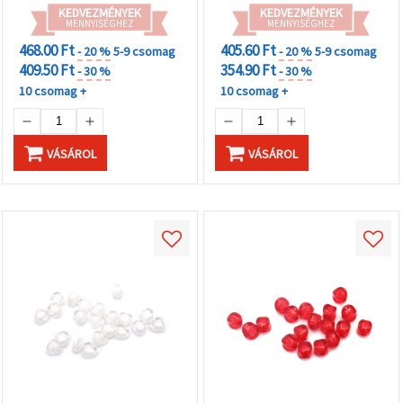
KEDVEZMÉNYEK
KEDVEZMÉNYEK
MENNYISÉGHEZ
MENNYISÉGHEZ
468.00 Ft
405.60 Ft
- 20 %
5-9 csomag
- 20 %
5-9 csomag
409.50 Ft
354.90 Ft
- 30 %
- 30 %
10 csomag +
10 csomag +
VÁSÁROL
VÁSÁROL