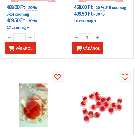
468.00 Ft
468.00 Ft
- 20 %
- 20 %
5-9 csomag
409.50 Ft
5-24 csomag
- 30 %
409.50 Ft
- 30 %
10 csomag +
25 csomag +
VÁSÁROL
VÁSÁROL