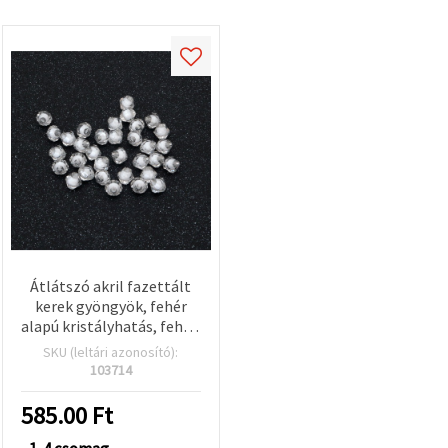
Átlátszó akril fazettált
kerek gyöngyök, fehér
alapú kristályhatás, fehér,
8x8 mm, furat 2 mm – 50
SKU (leltári azonosító):
g (~240 db)
103714
585.00
Ft