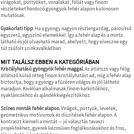
virágokat, pöttyöket, vonalakat, fóliát vagy finom
részleteket hordozó gyöngyök fehér alapon különösen
mutatósak.
Gyakorlati tipp:
Ha a gyöngy nagyon részletgazdag, párosítsd
egyszerű, egyszínű elemekkel. Így a fehér alap és a minta
látható és jól olvasható marad, ahelyett, hogy elveszne egy
túl zsúfolt színkavalkádban.
MIT TALÁLSZ EBBEN A KATEGÓRIÁBAN
Kristályhatású gyöngyök fehér maggal.
Az átlátszó vagy félig
átlátszó külső réteg finom kristályhatást ad, míg a fehér alap
biztosítja, hogy a gyöngy a fűzéren világos és jól látható
maradjon. Kiválóan alkalmasak finom karkötőkhöz,
nyakláncokhoz és ajándékkiegészítőkhöz.
Színes minták fehér alapon.
Virágok, pöttyök, levelek,
geometrikus motívumok és díszítések fehér alapon. A
kontraszt kiemeli a mintát — jó választás tavaszi
projektekhez, gyerek kézműves foglalkozásokhoz és friss,