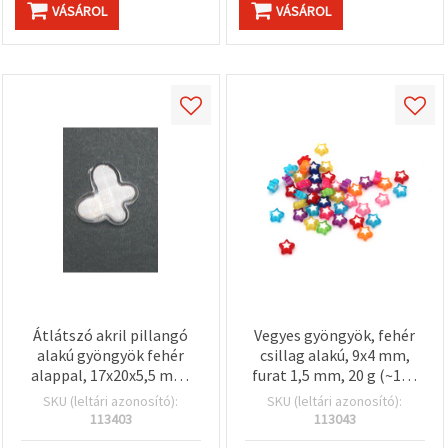
VÁSÁROL
VÁSÁROL
Átlátszó akril pillangó
Vegyes gyöngyök, fehér
alakú gyöngyök fehér
csillag alakú, 9x4 mm,
alappal, 17x20x5,5 mm,
furat 1,5 mm, 20 g (~110
víztiszta – 10 db
db)
SKU (leltári azonosító):
SKU (leltári azonosító):
113403
113043