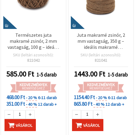
ÚJ
ÚJ
Természetes juta
Juta makramé zsinór, 2
makramé zsinór, 2 mm
mm vastagság, 350 g –
vastagság, 100 g – ideális
ideális makramé
makramé projektekhez,
projektekhez, dekorációs
SKU (leltári azonosító):
SKU (leltári azonosító):
dekorációs kézműves
kézműves munkákhoz és
821042
821041
alkotásokhoz és
kézzel készített
handmade designokhoz
alkotásokhoz
585.00
Ft
1443.00
Ft
1-5 darab
1-5 darab
KEDVEZMÉNYEK
KEDVEZMÉNYEK
MENNYISÉGHEZ
MENNYISÉGHEZ
468.00 Ft
1154.40 Ft
- 20 %
6-11 darab
- 20 %
6-11 darab
351.00 Ft
865.80 Ft
- 40 %
12 darab +
- 40 %
12 darab +
VÁSÁROL
VÁSÁROL