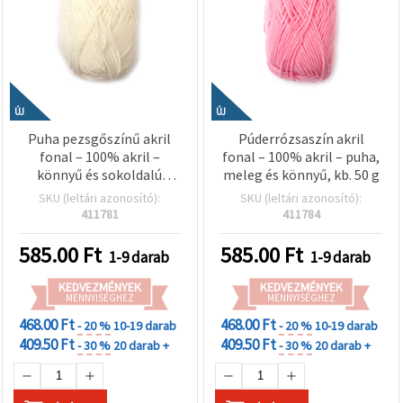
ÚJ
ÚJ
Puha pezsgőszínű akril
Púderrózsaszín akril
fonal – 100% akril –
fonal – 100% akril – puha,
könnyű és sokoldalú
meleg és könnyű, kb. 50 g
kötéshez-horgoláshoz,
SKU (leltári azonosító):
SKU (leltári azonosító):
~50 g
411781
411784
585.00
Ft
585.00
Ft
1-9 darab
1-9 darab
KEDVEZMÉNYEK
KEDVEZMÉNYEK
MENNYISÉGHEZ
MENNYISÉGHEZ
468.00 Ft
468.00 Ft
- 20 %
10-19 darab
- 20 %
10-19 darab
409.50 Ft
409.50 Ft
- 30 %
20 darab +
- 30 %
20 darab +