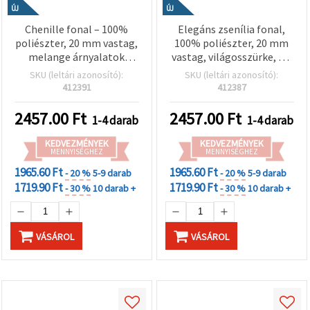
ÚJ
ÚJ
Chenille fonal – 100%
Elegáns zsenília fonal,
poliészter, 20 mm vastag,
100% poliészter, 20 mm
melange árnyalatok
vastag, világosszürke, kb.
fehér, világoskék és
240 g, 25 m – ideális plüss
SKU (leltári azonosító):
SKU (leltári azonosító):
sötétkék, kb. 240 g / 25 m,
kötéshez, horgoláshoz és
412391
412387
vegyes színek
dekorációs kreatív
kézműves projektekhez
2457.00
Ft
2457.00
Ft
1-4 darab
1-4 darab
KEDVEZMÉNYEK
KEDVEZMÉNYEK
MENNYISÉGHEZ
MENNYISÉGHEZ
1965.60 Ft
1965.60 Ft
- 20 %
5-9 darab
- 20 %
5-9 darab
1719.90 Ft
1719.90 Ft
- 30 %
10 darab +
- 30 %
10 darab +
VÁSÁROL
VÁSÁROL