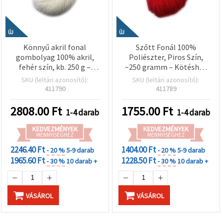
ÚJ
ÚJ
Könnyű akril fonal
Szőtt Fonál 100%
gombolyag 100% akril,
Poliészter, Piros Szín,
fehér szín, kb. 250 g –
~250 gramm – Kötéshez
Kötéshez és különféle
és Különféle Kézműves
SKU (leltári azonosító):
SKU (leltári azonosító):
kézműves projektekhez
Projektekhez
411790
411789
2808.00
Ft
1755.00
Ft
1-4 darab
1-4 darab
KEDVEZMÉNYEK
KEDVEZMÉNYEK
MENNYISÉGHEZ
MENNYISÉGHEZ
2246.40 Ft
1404.00 Ft
- 20 %
5-9 darab
- 20 %
5-9 darab
1965.60 Ft
1228.50 Ft
- 30 %
10 darab +
- 30 %
10 darab +
VÁSÁROL
VÁSÁROL