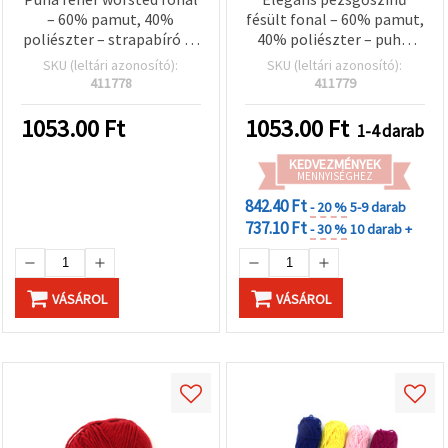
– 60% pamut, 40%
fésült fonal – 60% pamut,
poliészter – strapabíró és
40% poliészter – puha,
sima, 50 g
sima és tartós – 50 g
SKU (leltári azonosító):
SKU (leltári azonosító):
411778
411779
1053.00
Ft
1053.00
Ft
1-4 darab
KEDVEZMÉNYEK
MENNYISÉGHEZ
842.40 Ft
- 20 %
5-9 darab
737.10 Ft
- 30 %
10 darab +
VÁSÁROL
VÁSÁROL