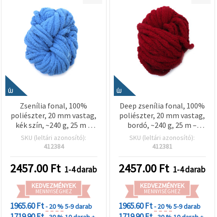
ÚJ
ÚJ
Zsenília fonal, 100%
Deep zsenília fonal, 100%
poliészter, 20 mm vastag,
poliészter, 20 mm vastag,
kék szín, ~240 g, 25 m –
bordó, ~240 g, 25 m –
ideális plüss kötéshez,
ideális plüss kötéshez,
SKU (leltári azonosító):
SKU (leltári azonosító):
horgoláshoz és
horgoláshoz és
412384
412381
dekorációs kreatív hobbi
dekorációs kreatív hobbi
projektekhez
projektekhez
2457.00
Ft
2457.00
Ft
1-4 darab
1-4 darab
KEDVEZMÉNYEK
KEDVEZMÉNYEK
MENNYISÉGHEZ
MENNYISÉGHEZ
1965.60 Ft
1965.60 Ft
- 20 %
5-9 darab
- 20 %
5-9 darab
1719.90 Ft
1719.90 Ft
- 30 %
10 darab +
- 30 %
10 darab +