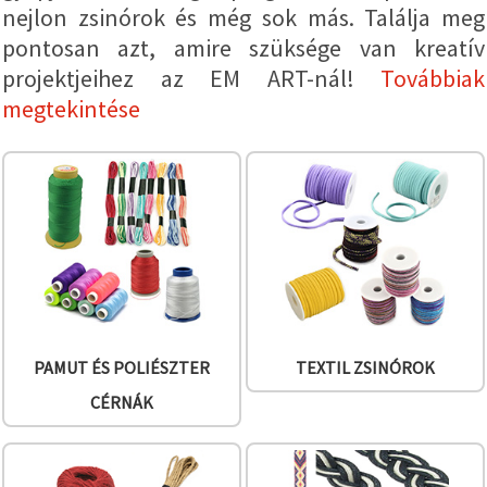
valamint
nejlon zsinórok és még sok más. Találja meg
relevánsabb
pontosan azt, amire szüksége van kreatív
tartalmat
és
projektjeihez az EM ART-nál!
Továbbiak
hirdetéseket
jelenítsünk
megtekintése
meg,
beleértve
analitikai és
marketingpartnereink
segítségével
is.
Az "Összes
elfogadása"
gombra
kattintva
elfogadhatja
az összes
sütit, vagy
a
Beállításokban
PAMUT ÉS POLIÉSZTER
TEXTIL ZSINÓROK
megadhatja
preferenciáit
CÉRNÁK
az adott
típusú sütik
kiválasztásával
és a