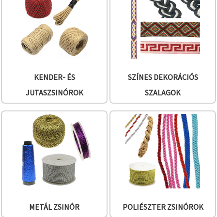
"Mentés"
gombra
kattintva.
Fogadja
el
mindet
KENDER- ÉS
SZÍNES DEKORÁCIÓS
Beállítások
JUTASZSINÓROK
SZALAGOK
METÁL ZSINÓR
POLIÉSZTER ZSINÓROK