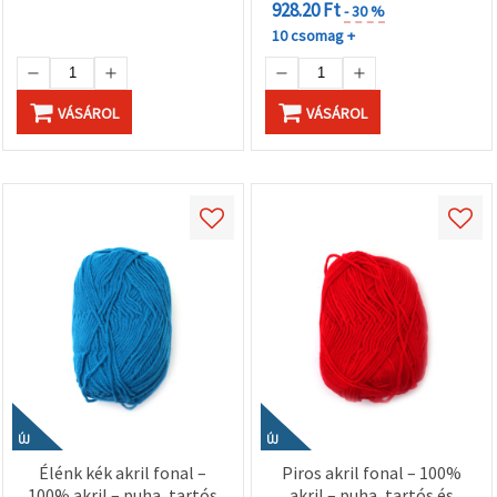
928.20 Ft
- 30 %
10 csomag +
VÁSÁROL
VÁSÁROL
ÚJ
ÚJ
Élénk kék akril fonal –
Piros akril fonal – 100%
100% akril – puha, tartós
akril – puha, tartós és