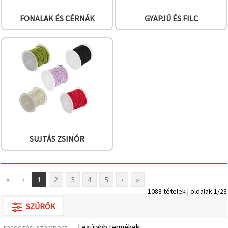
FONALAK ÉS CÉRNÁK
GYAPJÚ ÉS FILC
SUJTÁS ZSINÓR
«
‹
1
2
3
4
5
›
»
1088 tételek | oldalak 1/23
SZŰRŐK
rendezési szempont: