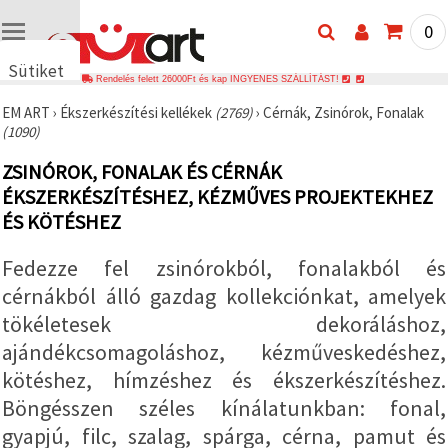
0
Sütiket
Rendelés felett 26000Ft és kap INGYENES SZÁLLÍTÁST!
használunk
EM ART
›
Ékszerkészítési kellékek
(2769)
›
Cérnák, Zsinórok, Fonalak
🍪 Cookie-
(1090)
kat és
hasonló
ZSINÓROK, FONALAK ÉS CÉRNÁK
technológiákat
használunk
ÉKSZERKÉSZÍTÉSHEZ, KÉZMŰVES PROJEKTEKHEZ
annak
érdekében,
ÉS KÖTÉSHEZ
hogy
biztosítsuk
Fedezze fel zsinórokból, fonalakból és
a weboldal
megfelelő
cérnákból álló gazdag kollekciónkat, amelyek
működését,
javítsuk az
tökéletesek dekoráláshoz,
Ön
felhasználói
ajándékcsomagoláshoz, kézműveskedéshez,
élményét,
kötéshez, hímzéshez és ékszerkészítéshez.
és az Ön
hozzájárulásával
Böngésszen széles kínálatunkban: fonal,
elemezzük
a
gyapjú, filc, szalag, spárga, cérna, pamut és
forgalmat,