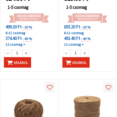
1-5 csomag
1-5 csomag
KEDVEZMÉNYEK
KEDVEZMÉNYEK
MENNYISÉGHEZ
MENNYISÉGHEZ
499.20 Ft
655.20 Ft
- 20 %
- 20 %
6-11 csomag
6-11 csomag
374.40 Ft
491.40 Ft
- 40 %
- 40 %
12 csomag +
12 csomag +
VÁSÁROL
VÁSÁROL