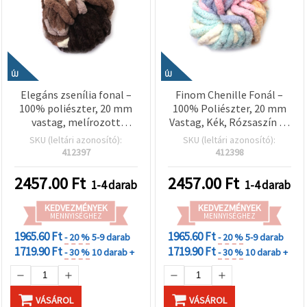
ÚJ
ÚJ
Elegáns zsenília fonal –
Finom Chenille Fonál –
100% poliészter, 20 mm
100% Poliészter, 20 mm
vastag, melírozott
Vastag, Kék, Rózsaszín és
pezsgő, barna és szürke
Barackszín Melange, ~240
SKU (leltári azonosító):
SKU (leltári azonosító):
színben (assorted/mix),
g / 25 m Puha Textúrájú
412397
412398
kb. 240 g / 25 m, luxus
Kényelmes Kézműves
tapintású kézimunka és
Alkotásokhoz
2457.00
Ft
2457.00
Ft
1-4 darab
1-4 darab
horgolás projektekhez
KEDVEZMÉNYEK
KEDVEZMÉNYEK
MENNYISÉGHEZ
MENNYISÉGHEZ
1965.60 Ft
1965.60 Ft
- 20 %
5-9 darab
- 20 %
5-9 darab
1719.90 Ft
1719.90 Ft
- 30 %
10 darab +
- 30 %
10 darab +
VÁSÁROL
VÁSÁROL