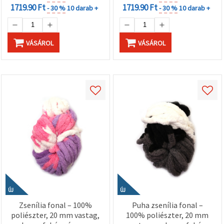
1719.90 Ft
1719.90 Ft
- 30 %
10 darab +
- 30 %
10 darab +
VÁSÁROL
VÁSÁROL
ÚJ
ÚJ
Zsenília fonal – 100%
Puha zsenília fonal –
poliészter, 20 mm vastag,
100% poliészter, 20 mm