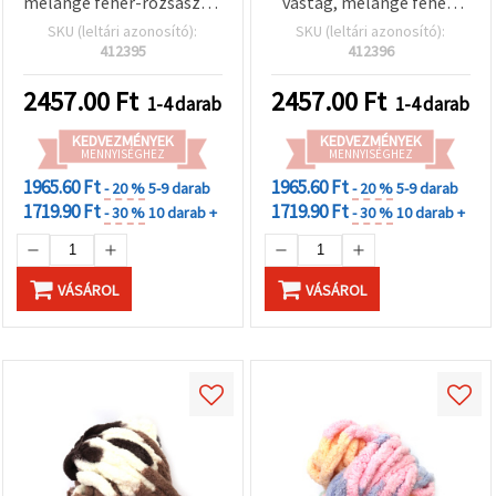
melange fehér-rózsaszín-
vastag, melange fehér-
lila árnyalatok, kb. 240 g /
fekete-szürke, kb. 240 g /
SKU (leltári azonosító):
SKU (leltári azonosító):
25 m (assorted mix)
25 m, elegáns textúrával
412395
412396
stílusos kézimunka és
horgolás projektekhez
2457.00
Ft
2457.00
Ft
1-4 darab
1-4 darab
(assorted)
KEDVEZMÉNYEK
KEDVEZMÉNYEK
MENNYISÉGHEZ
MENNYISÉGHEZ
1965.60 Ft
1965.60 Ft
- 20 %
5-9 darab
- 20 %
5-9 darab
1719.90 Ft
1719.90 Ft
- 30 %
10 darab +
- 30 %
10 darab +
VÁSÁROL
VÁSÁROL