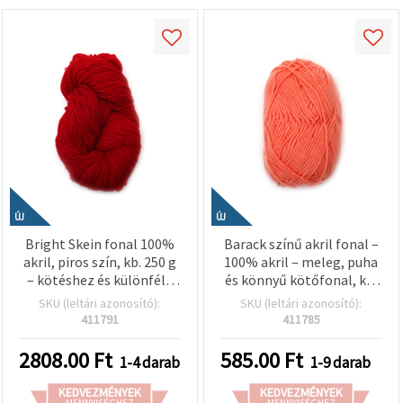
ÚJ
ÚJ
Bright Skein fonal 100%
Barack színű akril fonal –
akril, piros szín, kb. 250 g
100% akril – meleg, puha
– kötéshez és különféle
és könnyű kötőfonal, kb.
kézműves projektekhez
50 g
SKU (leltári azonosító):
SKU (leltári azonosító):
411791
411785
2808.00
Ft
585.00
Ft
1-4 darab
1-9 darab
KEDVEZMÉNYEK
KEDVEZMÉNYEK
MENNYISÉGHEZ
MENNYISÉGHEZ