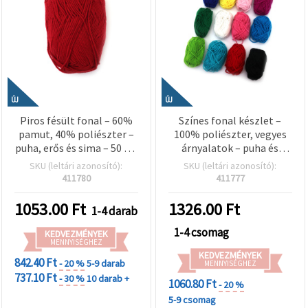
ÚJ
ÚJ
Piros fésült fonal – 60%
Színes fonal készlet –
pamut, 40% poliészter –
100% poliészter, vegyes
puha, erős és sima – 50 g –
árnyalatok – puha és
kötéshez és horgoláshoz
sokoldalú horgoló és
SKU (leltári azonosító):
SKU (leltári azonosító):
kötő fonal, 12 db x 10 g
411780
411777
1053.00
Ft
1326.00
Ft
1-4 darab
1-4 csomag
KEDVEZMÉNYEK
MENNYISÉGHEZ
KEDVEZMÉNYEK
842.40 Ft
- 20 %
5-9 darab
MENNYISÉGHEZ
737.10 Ft
- 30 %
10 darab +
1060.80 Ft
- 20 %
5-9 csomag