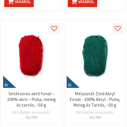
VÁSÁROL
VÁSÁROL
ÚJ
ÚJ
Sötétvörös akril fonal –
Mélysötét Zöld Akryl
100% akril – Puha, meleg
Fonál - 100% Akryl - Puha,
és tartós, ~50 g
Meleg és Tartós, ~50 g
SKU (leltári azonosító):
SKU (leltári azonosító):
411783
411786