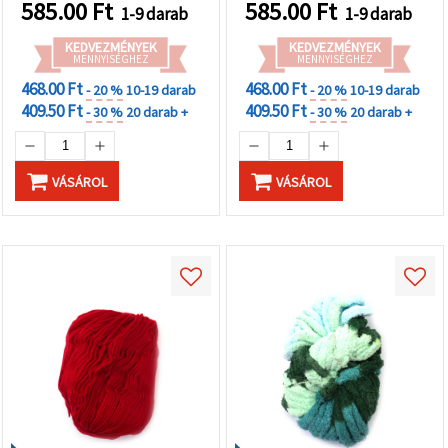
585.00
Ft
585.00
Ft
1-9 darab
1-9 darab
KEDVEZMÉNYEK
KEDVEZMÉNYEK
MENNYISÉGHEZ
MENNYISÉGHEZ
468.00 Ft
468.00 Ft
- 20 %
10-19 darab
- 20 %
10-19 darab
409.50 Ft
409.50 Ft
- 30 %
20 darab +
- 30 %
20 darab +
VÁSÁROL
VÁSÁROL