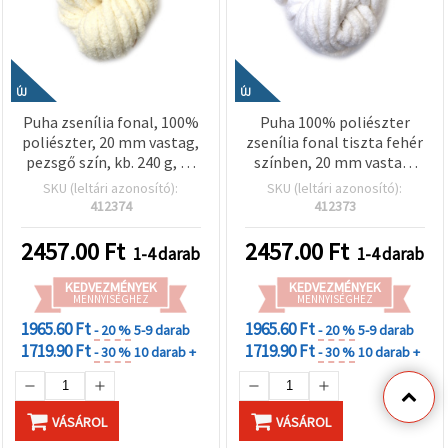
ÚJ
ÚJ
Puha zsenília fonal, 100%
Puha 100% poliészter
poliészter, 20 mm vastag,
zsenília fonal tiszta fehér
pezsgő szín, kb. 240 g, 25
színben, 20 mm vastag,
m – ideális plüss
kb. 240 g × 25 m –
SKU (leltári azonosító):
SKU (leltári azonosító):
kötéshez, horgoláshoz és
tökéletes kézimunkához,
412374
412373
dekorációs kreatív hobbi
kötéshez-horgoláshoz,
projektekhez
lakásdekorhoz és kreatív
2457.00
Ft
2457.00
Ft
1-4 darab
1-4 darab
DIY projektekhez EM ART
KEDVEZMÉNYEK
KEDVEZMÉNYEK
MENNYISÉGHEZ
MENNYISÉGHEZ
1965.60 Ft
1965.60 Ft
- 20 %
5-9 darab
- 20 %
5-9 darab
1719.90 Ft
1719.90 Ft
- 30 %
10 darab +
- 30 %
10 darab +
VÁSÁROL
VÁSÁROL