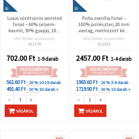
ÚJ
ÚJ
Luxus sötétvörös worsted
Puha zsenília fonal –
fonal – 60% selyem-
100% poliészter, 20 mm
kasmír, 30% gyapjú, 10%
vastag, melírozott kék–
kasmír – puha, elegáns és
zöld–menta színben, kb.
SKU (leltári azonosító):
SKU (leltári azonosító):
meleg – 50 g – kötéshez
240 g / 25 m plüss
411776
412392
és horgoláshoz
kényelem kreatív
kézműves projektekhez
702.00
Ft
2457.00
Ft
1-9 darab
1-4 darab
KEDVEZMÉNYEK
KEDVEZMÉNYEK
MENNYISÉGHEZ
MENNYISÉGHEZ
561.60 Ft
1965.60 Ft
- 20 %
10-19 darab
- 20 %
5-9 darab
491.40 Ft
1719.90 Ft
- 30 %
20 darab +
- 30 %
10 darab +
VÁSÁROL
VÁSÁROL