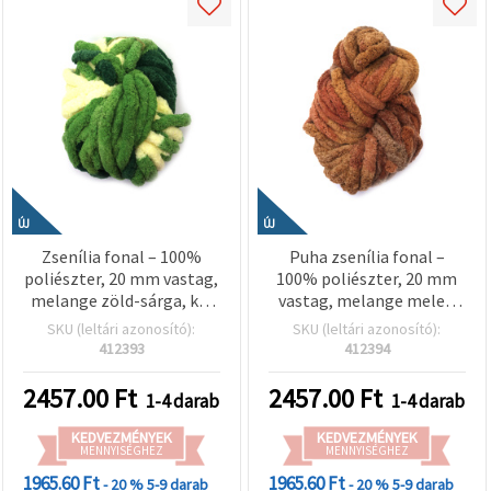
ÚJ
ÚJ
Zsenília fonal – 100%
Puha zsenília fonal –
poliészter, 20 mm vastag,
100% poliészter, 20 mm
melange zöld-sárga, kb.
vastag, melange meleg
240 g / 25 m – élénk
barna színben, kb. 240 g /
SKU (leltári azonosító):
SKU (leltári azonosító):
textúra kreatív kötéshez
25 m, pihe-puha textúra
412393
412394
és horgoláshoz
kézzel készült horgolt és
kötött alkotásokhoz
2457.00
Ft
2457.00
Ft
1-4 darab
1-4 darab
KEDVEZMÉNYEK
KEDVEZMÉNYEK
MENNYISÉGHEZ
MENNYISÉGHEZ
1965.60 Ft
1965.60 Ft
- 20 %
5-9 darab
- 20 %
5-9 darab