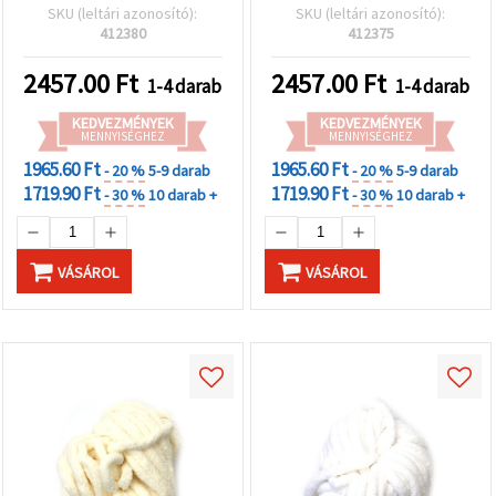
ideális plüss kötéshez,
– ideális plüss kötéshez,
SKU (leltári azonosító):
SKU (leltári azonosító):
horgoláshoz és dekor
horgoláshoz és
412380
412375
kreatív kézműves
dekorációs kreatív
projektekhez
projektekhez
2457.00
Ft
2457.00
Ft
1-4 darab
1-4 darab
KEDVEZMÉNYEK
KEDVEZMÉNYEK
MENNYISÉGHEZ
MENNYISÉGHEZ
1965.60 Ft
1965.60 Ft
- 20 %
5-9 darab
- 20 %
5-9 darab
1719.90 Ft
1719.90 Ft
- 30 %
10 darab +
- 30 %
10 darab +
VÁSÁROL
VÁSÁROL