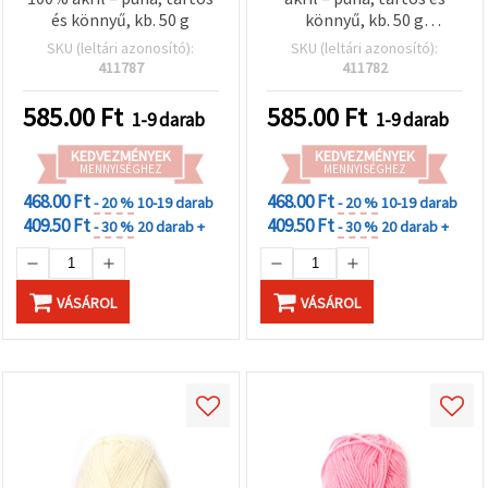
és könnyű, kb. 50 g
könnyű, kb. 50 g
(kötéshez, horgoláshoz)
SKU (leltári azonosító):
SKU (leltári azonosító):
411787
411782
585.00
Ft
585.00
Ft
1-9 darab
1-9 darab
KEDVEZMÉNYEK
KEDVEZMÉNYEK
MENNYISÉGHEZ
MENNYISÉGHEZ
468.00 Ft
468.00 Ft
- 20 %
10-19 darab
- 20 %
10-19 darab
409.50 Ft
409.50 Ft
- 30 %
20 darab +
- 30 %
20 darab +
VÁSÁROL
VÁSÁROL