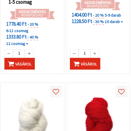
1-5 csomag
KEDVEZMÉNYEK
MENNYISÉGHEZ
KEDVEZMÉNYEK
1404.00 Ft
- 20 %
5-9 darab
MENNYISÉGHEZ
1228.50 Ft
- 30 %
10 darab +
1778.40 Ft
- 20 %
6-11 csomag
1333.80 Ft
- 40 %
12 csomag +
VÁSÁROL
VÁSÁROL