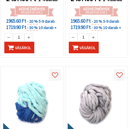
(assorted)
KEDVEZMÉNYEK
KEDVEZMÉNYEK
MENNYISÉGHEZ
MENNYISÉGHEZ
1965.60 Ft
1965.60 Ft
- 20 %
5-9 darab
- 20 %
5-9 darab
1719.90 Ft
1719.90 Ft
- 30 %
10 darab +
- 30 %
10 darab +
VÁSÁROL
VÁSÁROL