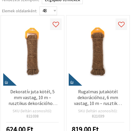
Elemek oldalanként:
ÚJ
ÚJ
Dekoratív juta kötél, 5
Rugalmas jutakötél
mm vastag, 10 m –
dekorációhoz, 6 mm
rusztikus dekorációhoz,
vastag, 10 m – rusztikus
kreatív hobbi kézműves
dekorhoz, kreatív hobbi
SKU (leltári azonosító):
SKU (leltári azonosító):
projektekhez és DIY
kézműves projektekhez
821038
821039
ötletekhez
és DIY ötletekhez
624.00
Ft
819.00
Ft