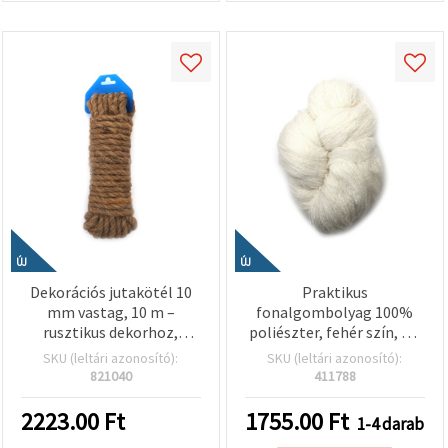
ÚJ
ÚJ
Dekorációs jutakötél 10
Praktikus
mm vastag, 10 m –
fonalgombolyag 100%
rusztikus dekorhoz,
poliészter, fehér szín, kb.
kézműves és DIY kreatív
250 g – kötéshez és
SKU (leltári azonosító):
SKU (leltári azonosító):
projektekhez
különféle kézműves
821040
411788
hobby projektekhez
2223.00
Ft
1755.00
Ft
1-4 darab