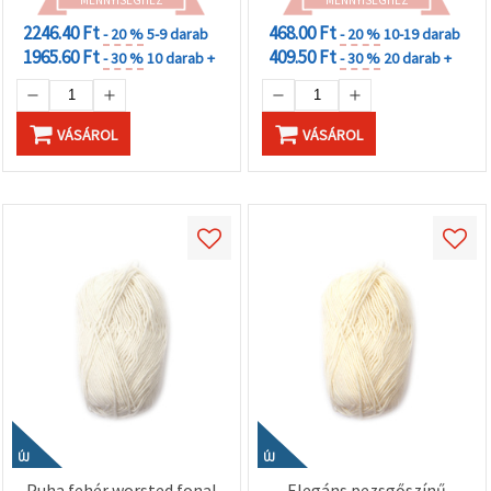
2246.40 Ft
468.00 Ft
- 20 %
5-9 darab
- 20 %
10-19 darab
1965.60 Ft
409.50 Ft
- 30 %
10 darab +
- 30 %
20 darab +
VÁSÁROL
VÁSÁROL
ÚJ
ÚJ
Puha fehér worsted fonal
Elegáns pezsgőszínű