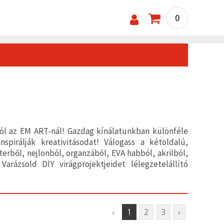
0
ból az EM ART-nál! Gazdag kínálatunkban különféle
spirálják kreativitásodat! Válogass a kétoldalú,
rből, nejlonból, organzából, EVA habból, akrilból,
rázsold DIY virágprojektjeidet lélegzetelállító
‹
1
2
3
›