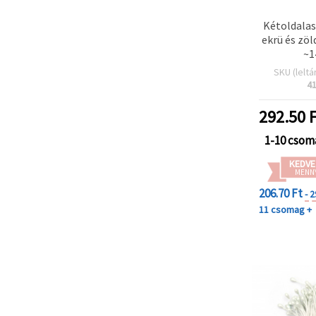
Kétoldalas
ekrü és zö
~1
SKU (leltá
4
292.50
F
1-10 csom
KEDVE
MENN
206.70 Ft
- 
11 csomag +