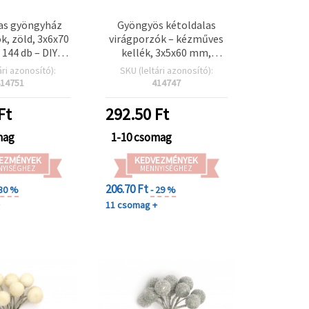
as gyöngyház
Gyöngyös kétoldalas
k, zöld, 3x6x70
virágporzók – kézműves
 144 db – DIY
kellék, 3x5x60 mm,
észítéshez,
rezeda zöld, ~144 db
ári azonosító):
SKU (leltári azonosító):
ookinghoz,
14751
414747
pkészítéshez
Ft
292.50
Ft
mag
1-10 csomag
EZMÉNYEK
KEDVEZMÉNYEK
NYISÉGHEZ
MENNYISÉGHEZ
206.70 Ft
 30 %
- 29 %
+
11 csomag +