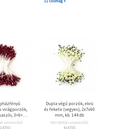
+
11 csomag +
yházfényű
Dupla végű porzók, ekrü
s virágporzók,
és fekete (vegyes), 2x7x60
saszín, 3×6×70
mm, kb. 144 db
44 db – DIY
ári azonosító):
SKU (leltári azonosító):
ötészethez,
14750
414755