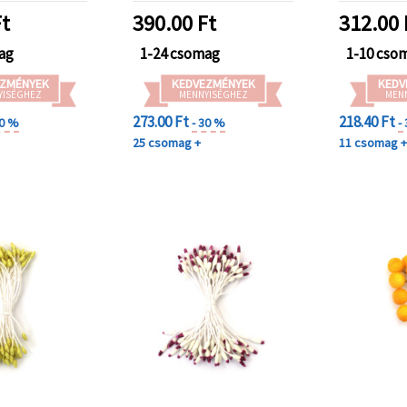
képesla
t
390.00
Ft
312.00
ag
1-24 csomag
1-10 cso
ZMÉNYEK
KEDVEZMÉNYEK
KEDV
YISÉGHEZ
MENNYISÉGHEZ
MEN
273.00 Ft
218.40 Ft
30 %
- 30 %
-
25 csomag +
11 csomag 