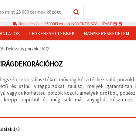
Rendelés felett 26000Ft és kap INGYENES SZÁLLÍTÁST!
JÁNLATOK
LEGKERESETTEBBEK
NAGYKERESKEDELEM
0)
›
Dekoratív porzók
(107)
VIRÁGDEKORÁCIÓHOZ
 legszélesebb választékot művirág készítéshez való porzók
etű és színű virágporzókat találsz, melyek garantáltan in
ű vagy cukorhatású porzók közül, amelyek drótból, poliészte
l, krepp papírból és még sok más anyagból készülnek. Va
ldalak 1/3