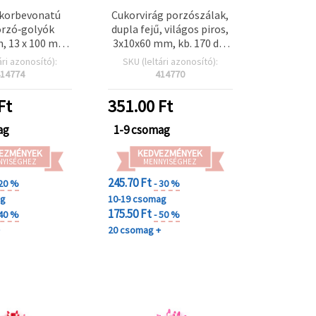
ukorbevonatú
Cukorvirág porzószálak,
orzó‑golyók
dupla fejű, világos piros,
, 13 x 100 mm,
3x10x60 mm, kb. 170 db,
/csomag –
dekorációhoz ideális
ári azonosító):
SKU (leltári azonosító):
ott porzók
14774
414770
crafthoz,
íszítéshez,
Ft
351.00
Ft
nhoz és DIY
krokhoz
ag
1-9 csomag
EZMÉNYEK
KEDVEZMÉNYEK
NYISÉGHEZ
MENNYISÉGHEZ
245.70 Ft
 20 %
- 30 %
ag
10-19 csomag
175.50 Ft
 40 %
- 50 %
+
20 csomag +