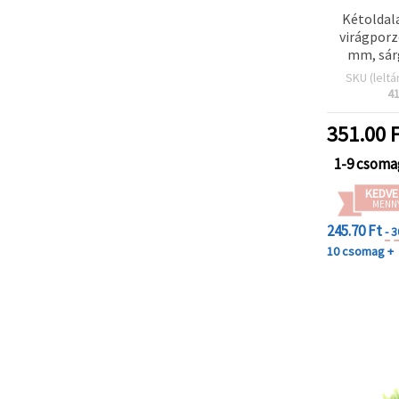
Kétoldal
virágporz
mm, sár
SKU (leltá
4
351.00
F
1-9 csoma
KEDVE
MENN
245.70 Ft
- 
10 csomag +