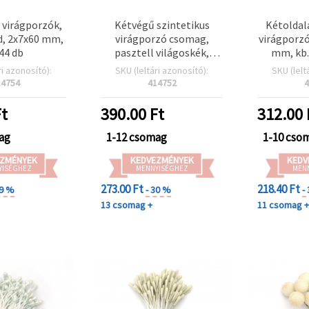
 virágporzók,
Kétvégű szintetikus
Kétoldal
ld, 2x7x60 mm,
virágporzó csomag,
virágporzó
44 db
pasztell világoskék,
mm, kb.
3x5x60 mm, ~130 db – DIY
virágk
ri azonosító):
SKU (leltári azonosító):
SKU (lelt
virágkészítéshez,
scrapb
14754
414752
4
csokrokhoz és
képesla
scrapbookinghoz
t
390.00
Ft
312.00
ag
1-12 csomag
1-10 cso
ZMÉNYEK
KEDVEZMÉNYEK
KEDV
YISÉGHEZ
MENNYISÉGHEZ
MEN
273.00 Ft
218.40 Ft
29 %
- 30 %
-
13 csomag +
11 csomag 