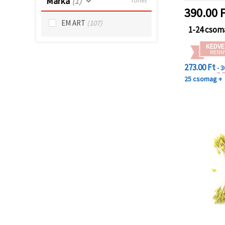
Márka
(1)
Törlés
"Mentés"
gombra
390.00
F
kattintva.
EM ART
(107)
1-24 csom
Fogadja
KEDVE
MENN
el
273.00 Ft
mindet
- 
25 csomag +
Beállítások