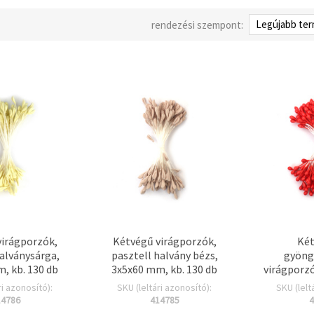
rendezési szempont:
virágporzók,
Kétvégű virágporzók,
Két
halványsárga,
pasztell halvány bézs,
gyöng
, kb. 130 db
3x5x60 mm, kb. 130 db
virágporzó
3x6x70 mm
ri azonosító):
SKU (leltári azonosító):
SKU (lelt
DIY virá
14786
414785
4
scrapb