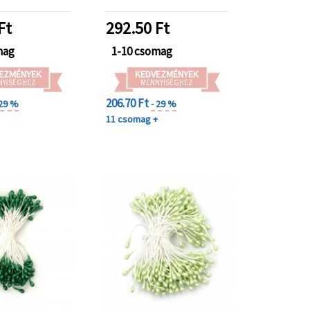
oz, hobbi és
 projektekhez
Ft
292.50
Ft
mag
1-10 csomag
EZMÉNYEK
KEDVEZMÉNYEK
NYISÉGHEZ
MENNYISÉGHEZ
206.70 Ft
 29 %
- 29 %
+
11 csomag +