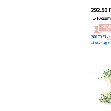
292.50
F
1-10 csom
KEDVE
MENN
206.70 Ft
- 
11 csomag +