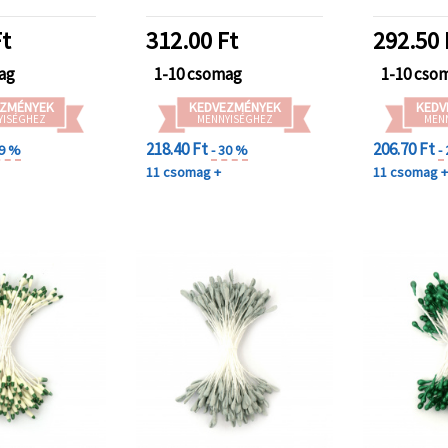
csokrokh
kézműves
t
312.00
Ft
292.50
ag
1-10 csomag
1-10 cso
ZMÉNYEK
KEDVEZMÉNYEK
KEDV
YISÉGHEZ
MENNYISÉGHEZ
MEN
218.40 Ft
206.70 Ft
29 %
- 30 %
-
11 csomag +
11 csomag 