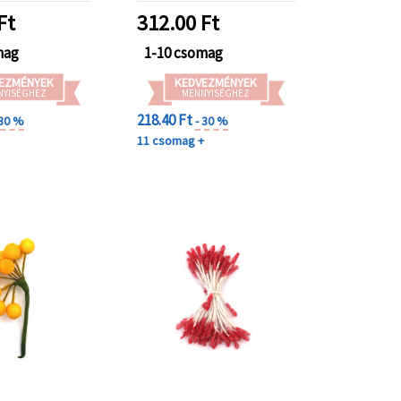
pkészítéshez
Ft
312.00
Ft
mag
1-10 csomag
EZMÉNYEK
KEDVEZMÉNYEK
NYISÉGHEZ
MENNYISÉGHEZ
218.40 Ft
 30 %
- 30 %
+
11 csomag +