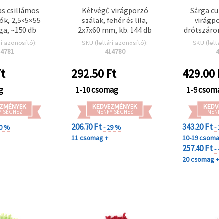
as csillámos
Kétvégű virágporzó
Sárga c
ók, 2,5×5×55
szálak, fehér és lila,
virágp
ga, ~150 db
2x7x60 mm, kb. 144 db
drótszáron
10 db
ri azonosító):
SKU (leltári azonosító):
SKU (lelt
drótoz
14781
414780
4
sugar
tortad
t
292.50
Ft
429.00
Foamira
cso
g
1-10 csomag
1-9 csom
ZMÉNYEK
KEDVEZMÉNYEK
KEDV
YISÉGHEZ
MENNYISÉGHEZ
MEN
206.70 Ft
343.20 Ft
30 %
- 29 %
-
11 csomag +
10-19 csom
257.40 Ft
-
20 csomag 