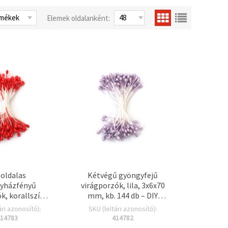
Elemek oldalanként:
oldalas
Kétvégű gyöngyfejű
yházfényű
virágporzók, lila, 3x6x70
k, korallszínű,
mm, kb. 144 db – DIY
, kb. 144 db –
virágkészítéshez,
ári azonosító):
SKU (leltári azonosító):
gkészítéshez,
scrapbookinghoz,
14783
414782
ookinghoz,
képeslapkészítéshez