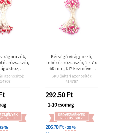
virágporzók,
Kétvégű virágporzó,
ötét rózsaszín,
fehér és rózsaszín, 2 x 7 x
rágokhoz,
60 mm, DIY kézműves
ióhoz és DIY
virágkészítéshez és
ári azonosító):
SKU (leltári azonosító):
projektekhez,
dekorációhoz, kb. 144 db
14768
414767
m, kb. 144 db
Ft
292.50
Ft
mag
1-10 csomag
EZMÉNYEK
KEDVEZMÉNYEK
NYISÉGHEZ
MENNYISÉGHEZ
206.70 Ft
 29 %
- 29 %