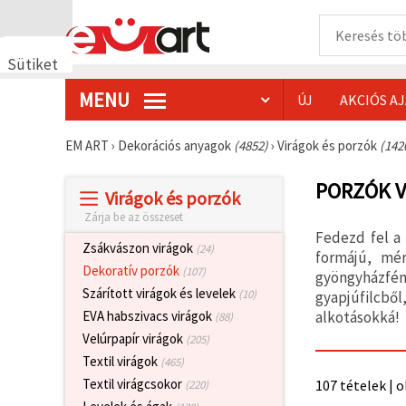
Sütiket
használunk
MENU
ÚJ
AKCIÓS A
🍪 Cookie-
kat és
hasonló
EM ART
›
Dekorációs anyagok
(4852)
›
Virágok és porzók
(142
technológiákat
használunk
annak
PORZÓK 
Virágok és porzók
érdekében,
hogy
Zárja be az összeset
biztosítsuk
Fedezd fel a
a weboldal
Zsákvászon virágok
(24)
megfelelő
formájú, mér
működését,
Dekoratív porzók
(107)
gyöngyházfény
javítsuk az
Szárított virágok és levelek
(10)
gyapjúfilcbő
Ön
felhasználói
alkotásokká!
EVA habszivacs virágok
(88)
élményét,
Velúrpapír virágok
(205)
és az Ön
hozzájárulásával
Textil virágok
(465)
elemezzük
Textil virágcsokor
107 tételek | o
(220)
a
forgalmat,