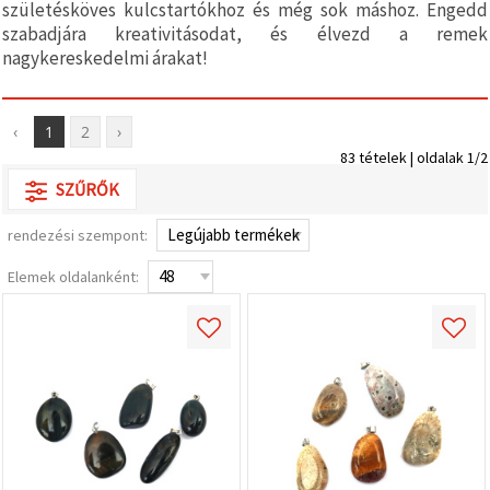
születésköves kulcstartókhoz és még sok máshoz. Engedd
valamint
relevánsabb
szabadjára kreativitásodat, és élvezd a remek
tartalmat
nagykereskedelmi árakat!
és
hirdetéseket
jelenítsünk
meg,
‹
1
2
›
beleértve
analitikai és
83 tételek | oldalak 1/2
marketingpartnereink
segítségével
SZŰRŐK
is.
Az "Összes
rendezési szempont:
elfogadása"
gombra
Elemek oldalanként:
kattintva
elfogadhatja
az összes
sütit, vagy
a
Beállításokban
megadhatja
preferenciáit
az adott
típusú sütik
kiválasztásával
és a