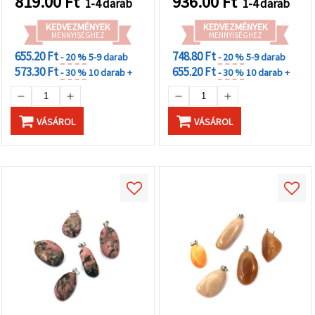
819.00
Ft
936.00
Ft
1-4 darab
1-4 darab
KEDVEZMÉNYEK
KEDVEZMÉNYEK
MENNYISÉGHEZ
MENNYISÉGHEZ
655.20 Ft
748.80 Ft
- 20 %
5-9 darab
- 20 %
5-9 darab
573.30 Ft
655.20 Ft
- 30 %
10 darab +
- 30 %
10 darab +
VÁSÁROL
VÁSÁROL