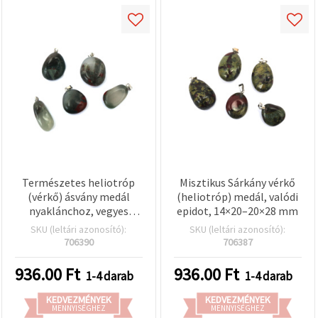
Természetes heliotróp
Misztikus Sárkány vérkő
(vérkő) ásvány medál
(heliotróp) medál, valódi
nyaklánchoz, vegyes
epidot, 14×20–20×28 mm
méret 16–25 x 20–30 mm
SKU (leltári azonosító):
SKU (leltári azonosító):
706390
706387
936.00
Ft
936.00
Ft
1-4 darab
1-4 darab
KEDVEZMÉNYEK
KEDVEZMÉNYEK
MENNYISÉGHEZ
MENNYISÉGHEZ