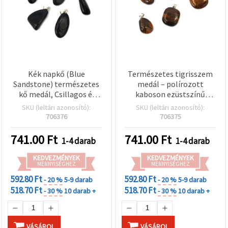
Kék napkő (Blue
Természetes tigrisszem
Sandstone) természetes
medál – polírozott
kő medál, Csillagos éj
kaboson ezüstszínű
fekete‑kék, polírozott
akasztóval, vegyes
SKU (leltári azonosító):
SKU (leltári azonosító):
ovális/könnycsepp vegyes
formájú, aranybarna
706376
706375
formák, ezüstszínű
fényjátékú drágakő, kb.
akasztóval, 1 db, kb. 8–20
12–20 x 18–26 mm, DIY
741.00
Ft
741.00
Ft
1-4 darab
1-4 darab
x 18–30 mm – DIY
ékszerkészítéshez és
nyaklánc‑ és
nyakláncokhoz
KEDVEZMÉNYEK
KEDVEZMÉNYEK
ékszerkészítéshez
MENNYISÉGHEZ
MENNYISÉGHEZ
592.80 Ft
592.80 Ft
- 20 %
5-9 darab
- 20 %
5-9 darab
518.70 Ft
518.70 Ft
- 30 %
10 darab +
- 30 %
10 darab +
VÁSÁROL
VÁSÁROL