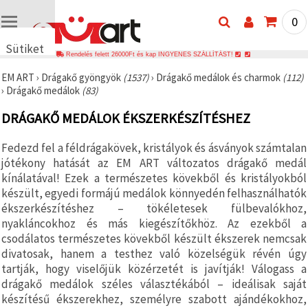
0
Sütiket
Rendelés felett 26000Ft és kap INGYENES SZÁLLÍTÁST!
használunk
EM ART
›
Drágakő gyöngyök
(1537)
›
Drágakő medálok és charmok
(112)
🍪 Cookie-
›
Drágakő medálok
(83)
kat és
hasonló
DRÁGAKŐ MEDÁLOK ÉKSZERKÉSZÍTÉSHEZ
technológiákat
használunk
annak
Fedezd fel a féldrágakövek, kristályok és ásványok számtalan
érdekében,
hogy
jótékony hatását az EM ART változatos drágakő medál
biztosítsuk
kínálatával! Ezek a természetes kövekből és kristályokból
a weboldal
készült, egyedi formájú medálok könnyedén felhasználhatók
megfelelő
működését,
ékszerkészítéshez – tökéletesek fülbevalókhoz,
javítsuk az
nyakláncokhoz és más kiegészítőkhöz. Az ezekből a
Ön
csodálatos természetes kövekből készült ékszerek nemcsak
felhasználói
élményét,
divatosak, hanem a testhez való közelségük révén úgy
és az Ön
tartják, hogy viselőjük közérzetét is javítják! Válogass a
hozzájárulásával
elemezzük
drágakő medálok széles választékából – ideálisak saját
a
készítésű ékszerekhez, személyre szabott ajándékokhoz,
forgalmat,