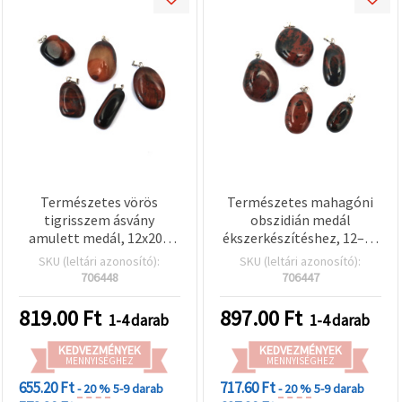
Természetes vörös
Természetes mahagóni
tigrisszem ásvány
obszidián medál
amulett medál, 12x20–
ékszerkészítéshez, 12–20
22x27 mm, vegyes méret,
× 20–28 mm, vegyes
SKU (leltári azonosító):
SKU (leltári azonosító):
DIY nyaklánc- és
706448
706447
ékszerkészítéshez
819.00
Ft
897.00
Ft
1-4 darab
1-4 darab
KEDVEZMÉNYEK
KEDVEZMÉNYEK
MENNYISÉGHEZ
MENNYISÉGHEZ
655.20 Ft
717.60 Ft
- 20 %
5-9 darab
- 20 %
5-9 darab