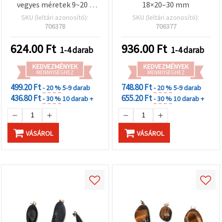
vegyes méretek 9~20 x
18×20–30 mm
18~26 mm
SKU (leltári azonosító):
SKU (leltári azonosító):
706378
706377
624.00
Ft
936.00
Ft
1-4 darab
1-4 darab
KEDVEZMÉNYEK
KEDVEZMÉNYEK
MENNYISÉGHEZ
MENNYISÉGHEZ
499.20 Ft
748.80 Ft
- 20 %
5-9 darab
- 20 %
5-9 darab
436.80 Ft
655.20 Ft
- 30 %
10 darab +
- 30 %
10 darab +
VÁSÁROL
VÁSÁROL