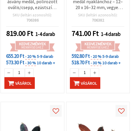
ásvány medál, polírozott
medál nyaklánchoz – 12–
ovális/csepp, ezüstszínű
20 x 16–32 mm, vegyes
akasztóval, 15–20 x 22–30
méret
SKU (leltári azonosító):
SKU (leltári azonosító):
mm (vegyes méret)
706386
706382
819.00
Ft
741.00
Ft
1-4 darab
1-4 darab
KEDVEZMÉNYEK
KEDVEZMÉNYEK
MENNYISÉGHEZ
MENNYISÉGHEZ
655.20 Ft
592.80 Ft
- 20 %
5-9 darab
- 20 %
5-9 darab
573.30 Ft
518.70 Ft
- 30 %
10 darab +
- 30 %
10 darab +
VÁSÁROL
VÁSÁROL