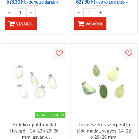
573.30 Ft
627.90 Ft
- 30 %
10 darab +
- 30 %
10 darab +
VÁSÁROL
VÁSÁROL
LEGNÉPSZERŰBB
Holdkő opalit medál
Természetes szerpentin
fityegő – 14~22 x 20~26
jáde medál, vegyes, 14–22
mm, ásvány
x 20–26 mm