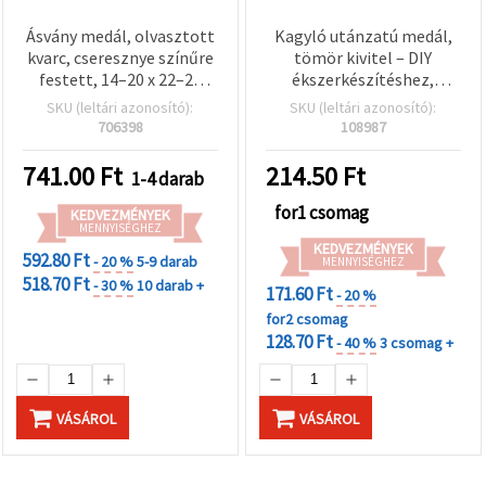
Ásvány medál, olvasztott
Kagyló utánzatú medál,
kvarc, cseresznye színűre
tömör kivitel – DIY
festett, 14–20 x 22–27
ékszerkészítéshez,
mm, vegyes méret,
39×36,5×12 mm – 5 db
SKU (leltári azonosító):
SKU (leltári azonosító):
ékszerkészítéshez
706398
108987
741.00
Ft
214.50
Ft
1-4 darab
for1 csomag
KEDVEZMÉNYEK
MENNYISÉGHEZ
KEDVEZMÉNYEK
592.80 Ft
- 20 %
5-9 darab
MENNYISÉGHEZ
518.70 Ft
- 30 %
10 darab +
171.60 Ft
- 20 %
for2 csomag
128.70 Ft
- 40 %
3 csomag +
VÁSÁROL
VÁSÁROL