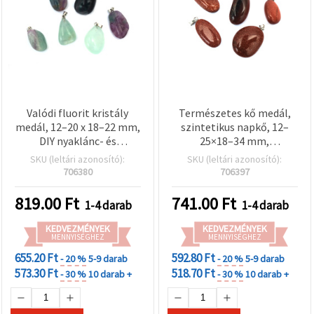
Valódi fluorit kristály
Természetes kő medál,
medál, 12–20 x 18–22 mm,
szintetikus napkő, 12–
DIY nyaklánc- és
25×18–34 mm,
ékszerkészítéshez,
ékszerkészítő charm,
SKU (leltári azonosító):
SKU (leltári azonosító):
vegyes
aranyszínű kiegészítő,
706380
706397
vegyes méret
819.00
Ft
741.00
Ft
1-4 darab
1-4 darab
KEDVEZMÉNYEK
KEDVEZMÉNYEK
MENNYISÉGHEZ
MENNYISÉGHEZ
655.20 Ft
592.80 Ft
- 20 %
5-9 darab
- 20 %
5-9 darab
573.30 Ft
518.70 Ft
- 30 %
10 darab +
- 30 %
10 darab +