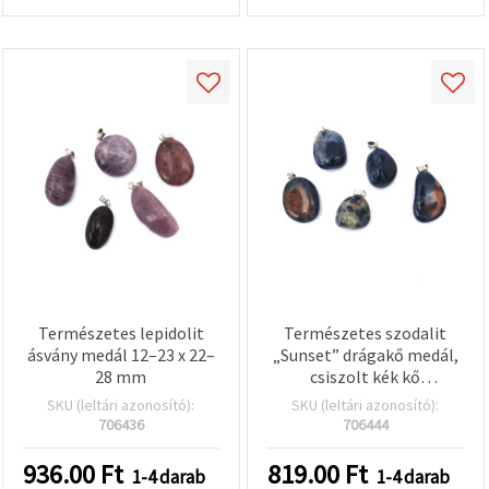
Természetes lepidolit
Természetes szodalit
ásvány medál 12–23 x 22–
„Sunset” drágakő medál,
28 mm
csiszolt kék kő
fehér/narancs erezettel,
SKU (leltári azonosító):
SKU (leltári azonosító):
14–23 x 22–28 mm, vegyes
706436
706444
ovális/könnycsepp
formák, ezüstszínű
936.00
Ft
819.00
Ft
1-4 darab
1-4 darab
akasztó – nyaklánc medál