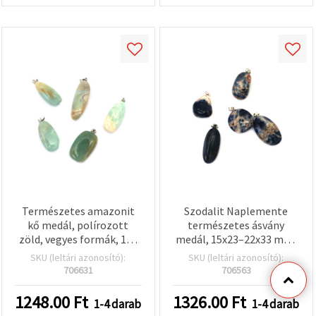
Természetes amazonit
Szodalit Naplemente
kő medál, polírozott
természetes ásvány
zöld, vegyes formák, 13–
medál, 15x23–22x33 mm,
27 x 30–45 mm,
vegyes méret
SKU (leltári azonosító):
SKU (leltári azonosító):
fémötvözet
706631
706563
szerelőkarikával
1248.00
Ft
1326.00
Ft
1-4 darab
1-4 darab