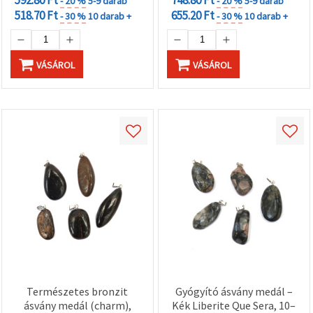
- 20 %
5-9 darab
- 20 %
5-9 darab
518.70 Ft
655.20 Ft
- 30 %
10 darab +
- 30 %
10 darab +
VÁSÁROL
VÁSÁROL
Természetes bronzit
Gyógyító ásvány medál –
ásvány medál (charm),
Kék Liberite Que Sera, 10–