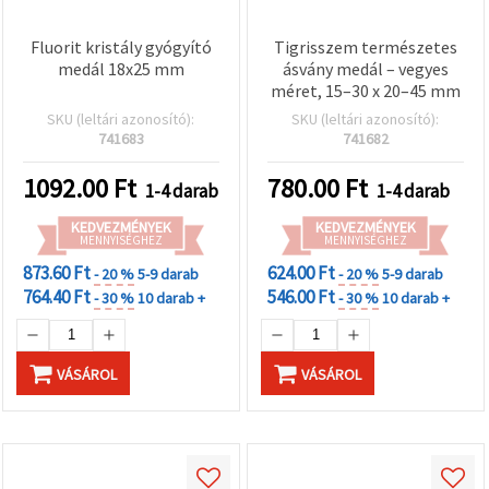
Fluorit kristály gyógyító
Tigrisszem természetes
medál 18x25 mm
ásvány medál – vegyes
méret, 15–30 x 20–45 mm
SKU (leltári azonosító):
SKU (leltári azonosító):
741683
741682
1092.00
Ft
780.00
Ft
1-4 darab
1-4 darab
KEDVEZMÉNYEK
KEDVEZMÉNYEK
MENNYISÉGHEZ
MENNYISÉGHEZ
873.60 Ft
624.00 Ft
- 20 %
5-9 darab
- 20 %
5-9 darab
764.40 Ft
546.00 Ft
- 30 %
10 darab +
- 30 %
10 darab +
VÁSÁROL
VÁSÁROL