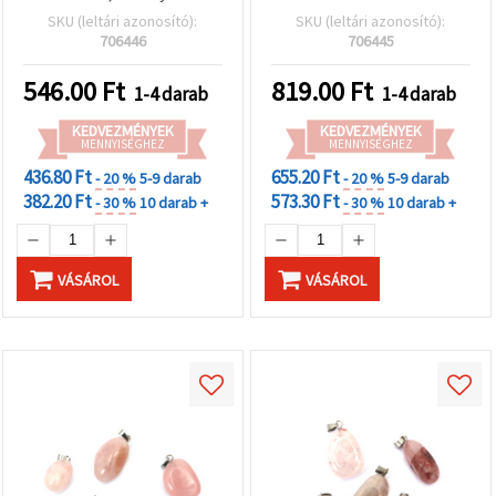
ékszerkészítéshez,
SKU (leltári azonosító):
SKU (leltári azonosító):
vegyes méret
706446
706445
546.00
Ft
819.00
Ft
1-4 darab
1-4 darab
KEDVEZMÉNYEK
KEDVEZMÉNYEK
MENNYISÉGHEZ
MENNYISÉGHEZ
436.80 Ft
655.20 Ft
- 20 %
5-9 darab
- 20 %
5-9 darab
382.20 Ft
573.30 Ft
- 30 %
10 darab +
- 30 %
10 darab +
VÁSÁROL
VÁSÁROL