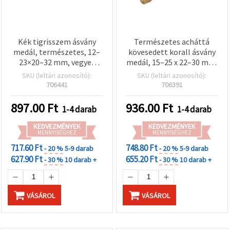
"Mentés"
gombra
kattintva.
Kék tigrisszem ásvány
Természetes acháttá
Fogadja
medál, természetes, 12–
kövesedett korall ásvány
el
23×20–32 mm, vegyes
medál, 15–25 x 22–30 mm,
mindet
méret
vegyes
SKU (leltári azonosító):
SKU (leltári azonosító):
706441
706391
Beállítások
897.00
Ft
936.00
Ft
1-4 darab
1-4 darab
KEDVEZMÉNYEK
KEDVEZMÉNYEK
MENNYISÉGHEZ
MENNYISÉGHEZ
717.60 Ft
748.80 Ft
- 20 %
5-9 darab
- 20 %
5-9 darab
627.90 Ft
655.20 Ft
- 30 %
10 darab +
- 30 %
10 darab +
VÁSÁROL
VÁSÁROL