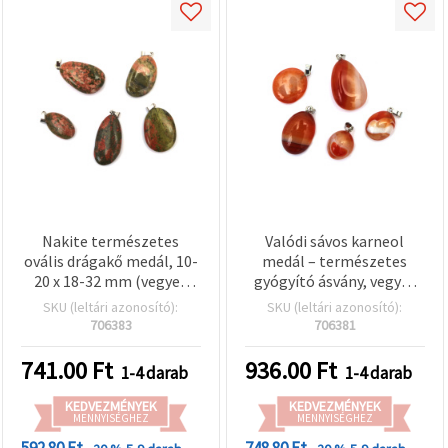
Nakite természetes
Valódi sávos karneol
ovális drágakő medál, 10-
medál – természetes
20 x 18-32 mm (vegyes
gyógyító ásvány, vegyes
méretek), DIY nyaklánc-
méret 10–22x12–28 mm
SKU (leltári azonosító):
SKU (leltári azonosító):
és ékszerkészítéshez
706383
706381
741.00
Ft
936.00
Ft
1-4 darab
1-4 darab
KEDVEZMÉNYEK
KEDVEZMÉNYEK
MENNYISÉGHEZ
MENNYISÉGHEZ
592.80 Ft
748.80 Ft