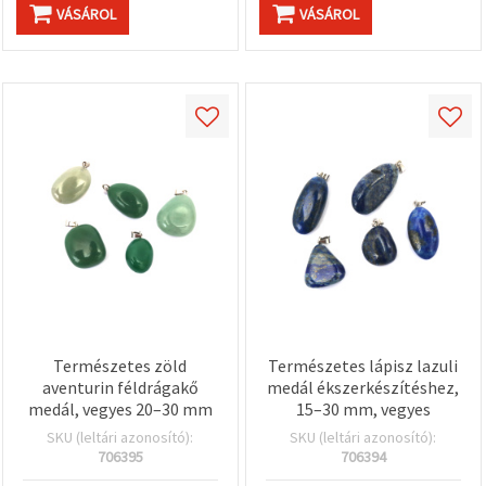
VÁSÁROL
VÁSÁROL
Természetes zöld
Természetes lápisz lazuli
aventurin féldrágakő
medál ékszerkészítéshez,
medál, vegyes 20–30 mm
15–30 mm, vegyes
SKU (leltári azonosító):
SKU (leltári azonosító):
706395
706394