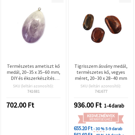
Természetes ametiszt kő
Tigrisszem ásvány medál,
medál, 20–35 x 35–60 mm,
természetes kő, vegyes
DIY és ékszerkészítés,
méret, 20–30 x 28–40 mm
vegyes méretek
SKU (leltári azonosító):
SKU (leltári azonosító):
741681
741677
702.00
Ft
936.00
Ft
1-4 darab
KEDVEZMÉNYEK
MENNYISÉGHEZ
655.20 Ft
- 30 %
5-9 darab
561.60 Ft