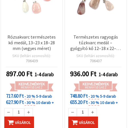
Rózsakvarc természetes
Természetes ragyogás
kő medál, 13–23 x 18–28
tűzkvarc medál –
mm (vegyes méret)
gyógyító kő 12–18 x 22–28
mm
SKU (leltári azonosító):
SKU (leltári azonosító):
706439
706437
897.00
Ft
936.00
Ft
1-4 darab
1-4 darab
KEDVEZMÉNYEK
KEDVEZMÉNYEK
MENNYISÉGHEZ
MENNYISÉGHEZ
717.60 Ft
748.80 Ft
- 20 %
5-9 darab
- 20 %
5-9 darab
627.90 Ft
655.20 Ft
- 30 %
10 darab +
- 30 %
10 darab +
VÁSÁROL
VÁSÁROL