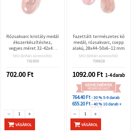
Rózsakvarc kristály medál
Fazettált természetes kő
ékszerkészítéshez,
medál, rózsakvarc, csepp
vegyes méret 32-42x48-
alakú, 28x44–50x6–12 mm
70mm
SKU (leltári azonosító):
SKU (leltári azonosító):
741656
706628
702.00
Ft
1092.00
Ft
1-4 darab
KEDVEZMÉNYEK
MENNYISÉGHEZ
764.40 Ft
- 30 %
5-9 darab
655.20 Ft
- 40 %
10 darab +
VÁSÁROL
VÁSÁROL