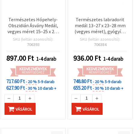
Természetes Hópehely-
Természetes labradorit
Obszidián Ásvány Medál,
medál 13–27 x 23–28 mm
vegyes méret 15–25 x 22–
(vegyes méret), gyógyító
30 mm
kristály
SKU (leltári azonosító):
SKU (leltári azonosító):
706393
706384
897.00
Ft
936.00
Ft
1-4 darab
1-4 darab
KEDVEZMÉNYEK
KEDVEZMÉNYEK
MENNYISÉGHEZ
MENNYISÉGHEZ
717.60 Ft
748.80 Ft
- 20 %
5-9 darab
- 20 %
5-9 darab
627.90 Ft
655.20 Ft
- 30 %
10 darab +
- 30 %
10 darab +
VÁSÁROL
VÁSÁROL