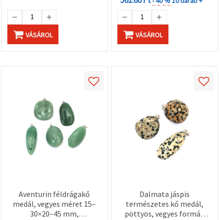
- 40 %
10 darab +
VÁSÁROL
VÁSÁROL
Aventurin féldrágakő
Dalmata jáspis
medál, vegyes méret 15–
természetes kő medál,
30×20–45 mm,
pöttyös, vegyes formák