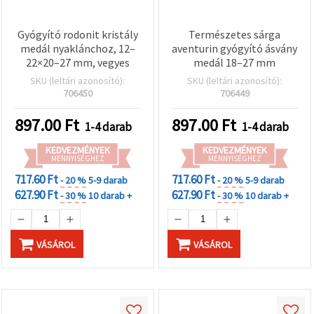
Gyógyító rodonit kristály
Természetes sárga
medál nyaklánchoz, 12–
aventurin gyógyító ásvány
22×20–27 mm, vegyes
medál 18–27 mm
SKU (leltári azonosító):
SKU (leltári azonosító):
706450
706449
897.00
Ft
897.00
Ft
1-4 darab
1-4 darab
KEDVEZMÉNYEK
KEDVEZMÉNYEK
MENNYISÉGHEZ
MENNYISÉGHEZ
717.60 Ft
717.60 Ft
- 20 %
5-9 darab
- 20 %
5-9 darab
627.90 Ft
627.90 Ft
- 30 %
10 darab +
- 30 %
10 darab +
VÁSÁROL
VÁSÁROL