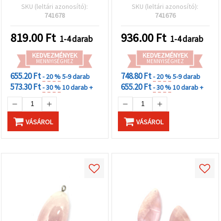
ékszerkészítéshez
(ovális/kerek/csepp), kb.
SKU (leltári azonosító):
SKU (leltári azonosító):
15–25 x 25–40 mm, ezüst
741678
741676
színű akasztóval
819.00
Ft
936.00
Ft
1-4 darab
1-4 darab
KEDVEZMÉNYEK
KEDVEZMÉNYEK
MENNYISÉGHEZ
MENNYISÉGHEZ
655.20 Ft
748.80 Ft
- 20 %
5-9 darab
- 20 %
5-9 darab
573.30 Ft
655.20 Ft
- 30 %
10 darab +
- 30 %
10 darab +
VÁSÁROL
VÁSÁROL