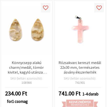
Könnycsepp alakú
Rózsakvarc kereszt medál
charm/medál, tömör
22x30 mm, természetes
kivitel, kagyló utánzat,
ásvány ékszerkellék
30,5×17×4 mm - 10 db
SKU (leltári azonosító):
SKU (leltári azonosító):
108986
741901
234.00
Ft
741.00
Ft
1-4 darab
for1 csomag
KEDVEZMÉNYEK
MENNYISÉGHEZ