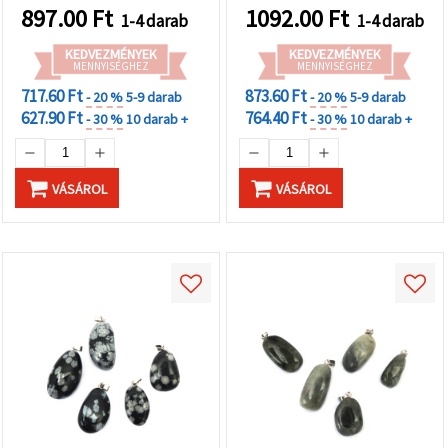
897.00
Ft
1092.00
Ft
1-4 darab
1-4 darab
KEDVEZMÉNYEK
KEDVEZMÉNYEK
MENNYISÉGHEZ
MENNYISÉGHEZ
717.60 Ft
873.60 Ft
- 20 %
5-9 darab
- 20 %
5-9 darab
627.90 Ft
764.40 Ft
- 30 %
10 darab +
- 30 %
10 darab +
VÁSÁROL
VÁSÁROL