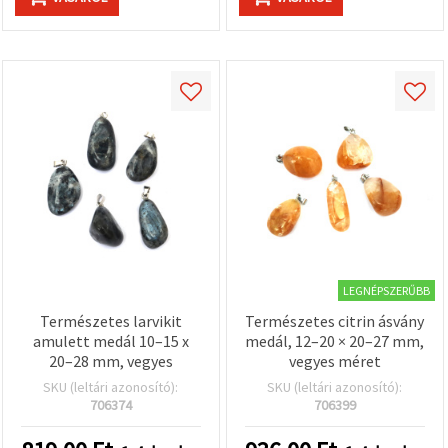
LEGNÉPSZERŰBB
Természetes larvikit
Természetes citrin ásvány
amulett medál 10–15 x
medál, 12–20 × 20–27 mm,
20–28 mm, vegyes
vegyes méret
SKU (leltári azonosító):
SKU (leltári azonosító):
706374
706399