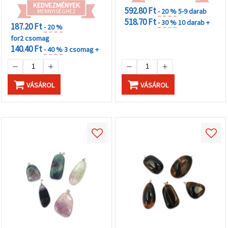
KEDVEZMÉNYEK
592.80 Ft
- 20 %
5-9 darab
MENNYISÉGHEZ
518.70 Ft
- 30 %
10 darab +
187.20 Ft
- 20 %
for2 csomag
140.40 Ft
- 40 %
3 csomag +
VÁSÁROL
VÁSÁROL