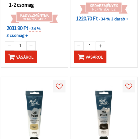
1-2 csomag
KEDVEZMÉNYEK
MENNYISÉGHEZ
KEDVEZMÉNYEK
1220.70 Ft
- 34 %
3 darab +
MENNYISÉGHEZ
2031.90 Ft
- 34 %
3 csomag +
VÁSÁROL
VÁSÁROL