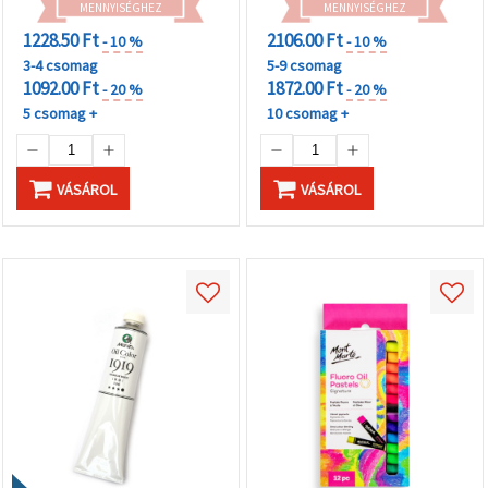
MENNYISÉGHEZ
MENNYISÉGHEZ
1228.50 Ft
2106.00 Ft
- 10 %
- 10 %
3-4 csomag
5-9 csomag
1092.00 Ft
1872.00 Ft
- 20 %
- 20 %
5 csomag +
10 csomag +
VÁSÁROL
VÁSÁROL