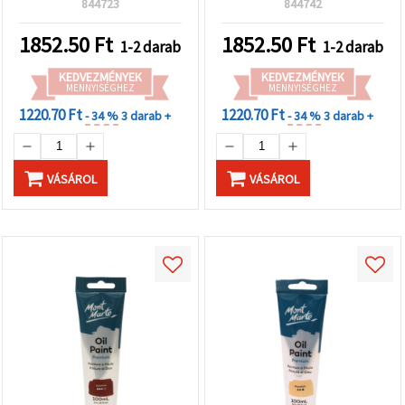
844723
844742
vászonhoz és
képzőművészeti
1852.50
Ft
1852.50
Ft
1-2 darab
1-2 darab
festéshez
KEDVEZMÉNYEK
KEDVEZMÉNYEK
MENNYISÉGHEZ
MENNYISÉGHEZ
1220.70 Ft
1220.70 Ft
- 34 %
3 darab +
- 34 %
3 darab +
VÁSÁROL
VÁSÁROL