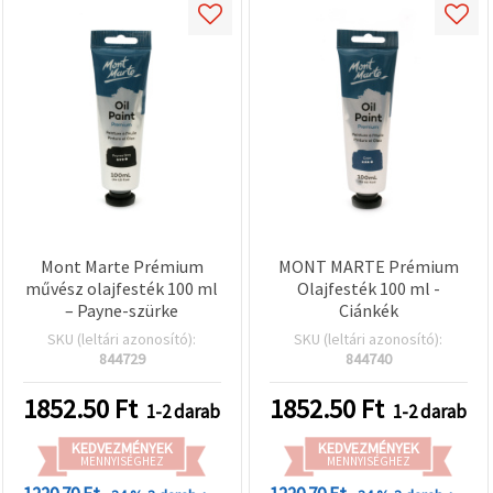
Mont Marte Prémium
MONT MARTE Prémium
művész olajfesték 100 ml
Olajfesték 100 ml -
– Payne-szürke
Ciánkék
SKU (leltári azonosító):
SKU (leltári azonosító):
844729
844740
1852.50
Ft
1852.50
Ft
1-2 darab
1-2 darab
KEDVEZMÉNYEK
KEDVEZMÉNYEK
MENNYISÉGHEZ
MENNYISÉGHEZ