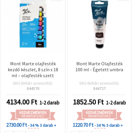
Mont Marte olajfesték
Mont Marte Olajfesték
kezdő készlet, 8 szín x 18
100 ml - Égetett umbra
ml – olajfesték szett
SKU (leltári azonosító):
SKU (leltári azonosító):
844576
844727
4134.00
Ft
1852.50
Ft
1-2 darab
1-2 darab
KEDVEZMÉNYEK
KEDVEZMÉNYEK
MENNYISÉGHEZ
MENNYISÉGHEZ
2730.00 Ft
1220.70 Ft
- 34 %
3 darab +
- 34 %
3 darab +