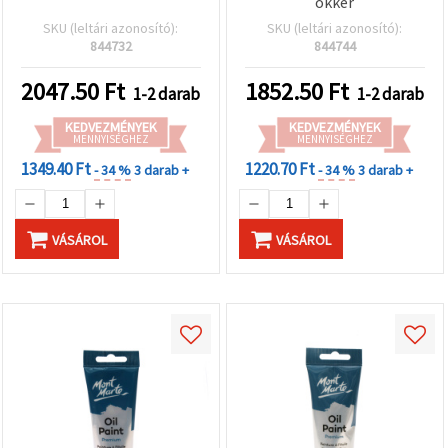
okker
SKU (leltári azonosító):
SKU (leltári azonosító):
844732
844744
2047.50
Ft
1852.50
Ft
1-2 darab
1-2 darab
KEDVEZMÉNYEK
KEDVEZMÉNYEK
MENNYISÉGHEZ
MENNYISÉGHEZ
1349.40 Ft
1220.70 Ft
- 34 %
3 darab +
- 34 %
3 darab +
VÁSÁROL
VÁSÁROL