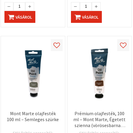
VÁSÁROL
VÁSÁROL
Mont Marte olajfesték
Prémium olajfesték, 100
100 ml – Semleges szürke
ml – Mont Marte, Égetett
szienna (vörösesbarna) |
Művészminőségű,
SKU (leltári azonosító):
SKU (leltári azonosító):