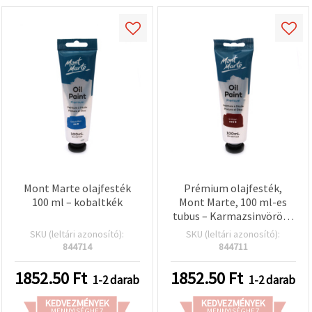
Mont Marte olajfesték
Prémium olajfesték,
100 ml – kobaltkék
Mont Marte, 100 ml-es
tubus – Karmazsinvörös |
Gazdag, élénk szín
SKU (leltári azonosító):
SKU (leltári azonosító):
művészeknek, diákoknak,
844714
844711
vászonra és
hobbifestéshez
1852.50
Ft
1852.50
Ft
1-2 darab
1-2 darab
KEDVEZMÉNYEK
KEDVEZMÉNYEK
MENNYISÉGHEZ
MENNYISÉGHEZ