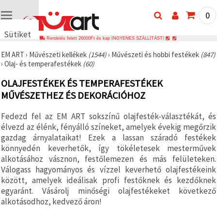
0
Sütiket
Rendelés felett 26000Ft és kap INGYENES SZÁLLÍTÁST!
használunk
EM ART
›
Művészeti kellékek
(1544)
›
Művészeti és hobbi festékek
(847)
🍪 Cookie-
›
Olaj- és temperafestékek
(60)
kat és
hasonló
OLAJFESTÉKEK ÉS TEMPERAFESTÉKEK
technológiákat
használunk
MŰVÉSZETHEZ ÉS DEKORÁCIÓHOZ
annak
érdekében,
hogy
Fedezd fel az EM ART sokszínű olajfesték-választékát, és
biztosítsuk
élvezd az élénk, fényálló színeket, amelyek évekig megőrzik
a weboldal
megfelelő
gazdag árnyalataikat! Ezek a lassan száradó festékek
működését,
könnyedén keverhetők, így tökéletesek mesterművek
javítsuk az
alkotásához vásznon, festőlemezen és más felületeken.
Ön
felhasználói
Válogass hagyományos és vízzel keverhető olajfestékeink
élményét,
között, amelyek ideálisak profi festőknek és kezdőknek
és az Ön
egyaránt. Vásárolj minőségi olajfestékeket következő
hozzájárulásával
elemezzük
alkotásodhoz, kedvező áron!
a
forgalmat,