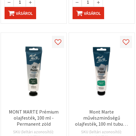
VÁSÁROL
VÁSÁROL
MONT MARTE Prémium
Mont Marte
olajfesték, 100 ml -
művészminőségű
Permanent zöld
olajfesték, 100 ml tubus –
smaragdzöld, magas
SKU (leltári azonosító):
SKU (leltári azonosító):
pigmenttartalommal,