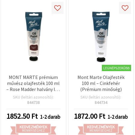
LEGNÉPSZERŰBB
MONT MARTE prémium
Mont Marte Olajfesték
művész olajfesték 100 ml
100 ml – Cinkfehér
– Rose Madder halvány lila
(Prémium minőség)
(pink)
SKU (leltári azonosító):
SKU (leltári azonosító):
844738
844734
1852.50
Ft
1872.00
Ft
1-2 darab
1-2 darab
KEDVEZMÉNYEK
KEDVEZMÉNYEK
MENNYISÉGHEZ
MENNYISÉGHEZ