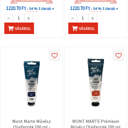
1220.70 Ft
1220.70 Ft
- 34 %
3 darab +
- 34 %
3 darab +
VÁSÁROL
VÁSÁROL
Mont Marte Művész
MONT MARTE Prémium
Olajfesték 100 ml -
Művész Olajfesték 100 ml