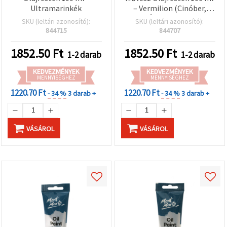
Ultramarinkék
– Vermilion (Cinóber,
Élénk Vörös)
SKU (leltári azonosító):
SKU (leltári azonosító):
844715
844707
1852.50
Ft
1852.50
Ft
1-2 darab
1-2 darab
KEDVEZMÉNYEK
KEDVEZMÉNYEK
MENNYISÉGHEZ
MENNYISÉGHEZ
1220.70 Ft
1220.70 Ft
- 34 %
3 darab +
- 34 %
3 darab +
VÁSÁROL
VÁSÁROL