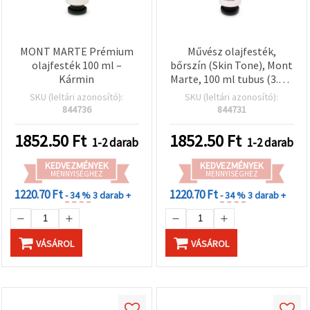
MONT MARTE Prémium
Művész olajfesték,
olajfesték 100 ml –
bőrszín (Skin Tone), Mont
Kármin
Marte, 100 ml tubus (3.4 fl
oz) – olaj alapú portrészín
SKU (leltári azonosító):
SKU (leltári azonosító):
vászonra,
844736
844731
képzőművészeti és hobbi
festéshez
1852.50
Ft
1852.50
Ft
1-2 darab
1-2 darab
KEDVEZMÉNYEK
KEDVEZMÉNYEK
MENNYISÉGHEZ
MENNYISÉGHEZ
1220.70 Ft
1220.70 Ft
- 34 %
3 darab +
- 34 %
3 darab +
VÁSÁROL
VÁSÁROL