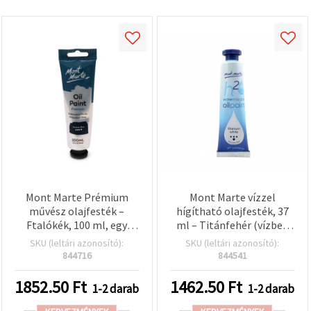
Mont Marte Prémium
Mont Marte vízzel
művész olajfesték –
hígítható olajfesték, 37
Ftalókék, 100 ml, egy
ml – Titánfehér (vízben
tubus | Gazdag, élénk
oldódó olajszín)
SKU (leltári azonosító):
SKU (leltári azonosító):
pigment vászonra,
844716
844541
keveréshez és
képzőművészethez
1852.50
Ft
1462.50
Ft
1-2 darab
1-2 darab