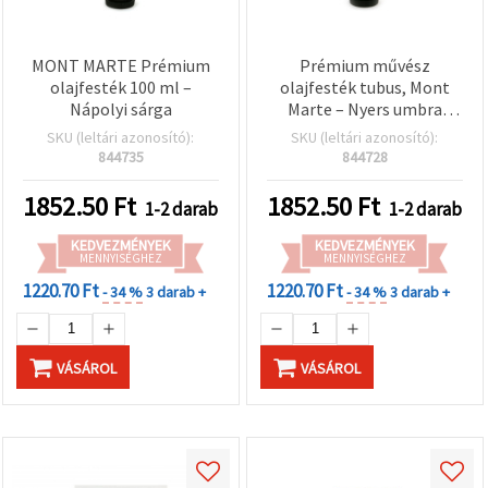
MONT MARTE Prémium
Prémium művész
olajfesték 100 ml –
olajfesték tubus, Mont
Nápolyi sárga
Marte – Nyers umbra
(barna), 100 ml (3,4 fl oz)
SKU (leltári azonosító):
SKU (leltári azonosító):
| Professzionális
844735
844728
minőség, gazdag
pigmenttartalom, sima
1852.50
Ft
1852.50
Ft
1-2 darab
1-2 darab
állag, kiváló
fedőképesség vászonra és
KEDVEZMÉNYEK
KEDVEZMÉNYEK
MENNYISÉGHEZ
képzőművészeti
MENNYISÉGHEZ
munkákhoz
1220.70 Ft
1220.70 Ft
- 34 %
3 darab +
- 34 %
3 darab +
VÁSÁROL
VÁSÁROL