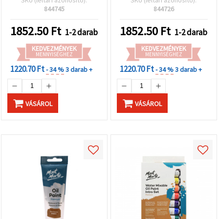
professzionális, magas
844745
844726
pigmenttartalmú festék
vászonra, portré- és
1852.50
Ft
1852.50
Ft
1-2 darab
1-2 darab
tájképfestéshez
KEDVEZMÉNYEK
KEDVEZMÉNYEK
MENNYISÉGHEZ
MENNYISÉGHEZ
1220.70 Ft
1220.70 Ft
- 34 %
3 darab +
- 34 %
3 darab +
VÁSÁROL
VÁSÁROL