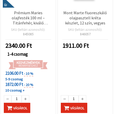
ÚJ
Prémium Maries
Mont Marte fluoreszkáló
olajfesték 100 ml –
olajpasztell kréta
Titánfehér, kiváló
készlet, 12 szín, vegyes
fedőképesség és sima
SKU (leltári azonosító):
SKU (leltári azonosító):
textúra művészeknek,
845085
846057
keveréshez és
kiemeléshez
2340.00
Ft
1911.00
Ft
1-4 csomag
KEDVEZMÉNYEK
MENNYISÉGHEZ
2106.00 Ft
- 10 %
5-9 csomag
1872.00 Ft
- 20 %
10 csomag +
VÁSÁROL
VÁSÁROL