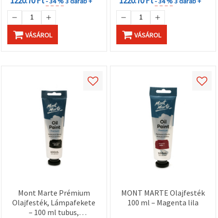
1220.70 Ft
1220.70 Ft
- 34 %
3 darab +
- 34 %
3 darab +
VÁSÁROL
VÁSÁROL
Mont Marte Prémium
MONT MARTE Olajfesték
Olajfesték, Lámpafekete
100 ml – Magenta lila
– 100 ml tubus,