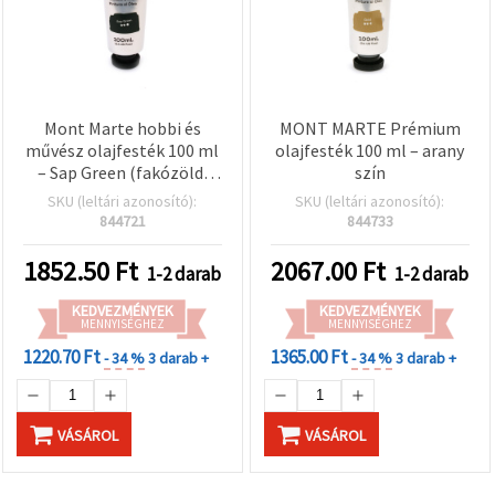
Mont Marte hobbi és
MONT MARTE Prémium
művész olajfesték 100 ml
olajfesték 100 ml – arany
– Sap Green (fakózöld,
szín
olajalapú mélyzöld)
SKU (leltári azonosító):
SKU (leltári azonosító):
844721
844733
1852.50
Ft
2067.00
Ft
1-2 darab
1-2 darab
KEDVEZMÉNYEK
KEDVEZMÉNYEK
MENNYISÉGHEZ
MENNYISÉGHEZ
1220.70 Ft
1365.00 Ft
- 34 %
3 darab +
- 34 %
3 darab +
VÁSÁROL
VÁSÁROL