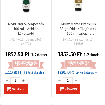
Mont Marte olajfesték
Mont Marte Prémium
100 ml - viridián
Sárga Okker Olajfesték,
kékeszöld
100 ml tubus –
művészminőségű, magas
SKU (leltári azonosító):
SKU (leltári azonosító):
pigmenttartalmú szín
844722
844725
vászonra, portrékhoz és
tájképekhez
1852.50
Ft
1852.50
Ft
1-2 darab
1-2 darab
KEDVEZMÉNYEK
KEDVEZMÉNYEK
MENNYISÉGHEZ
MENNYISÉGHEZ
1220.70 Ft
1220.70 Ft
- 34 %
3 darab +
- 34 %
3 darab +
VÁSÁROL
VÁSÁROL