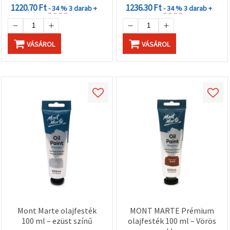
1220.70 Ft
1236.30 Ft
- 34 %
3 darab +
- 34 %
3 darab +
VÁSÁROL
VÁSÁROL
Mont Marte olajfesték
MONT MARTE Prémium
100 ml – ezüst színű
olajfesték 100 ml – Vörös