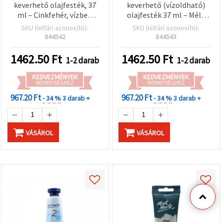
keverhető olajfesték, 37
keverhető (vízoldható)
ml – Cinkfehér, vízben
olajfesték 37 ml – Mély
oldódó olajszín
sárga (sötétsárga)
SKU (leltári azonosító):
SKU (leltári azonosító):
844542
844543
1462.50
Ft
1462.50
Ft
1-2 darab
1-2 darab
KEDVEZMÉNYEK
KEDVEZMÉNYEK
MENNYISÉGHEZ
MENNYISÉGHEZ
967.20 Ft
967.20 Ft
- 34 %
3 darab +
- 34 %
3 darab +
VÁSÁROL
VÁSÁROL