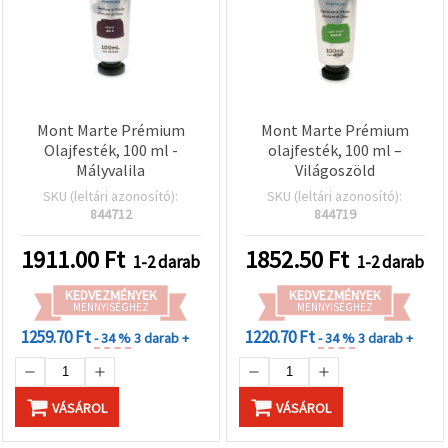
Mont Marte Prémium
Mont Marte Prémium
Olajfesték, 100 ml -
olajfesték, 100 ml –
Mályvalila
Világoszöld
SKU (leltári azonosító):
SKU (leltári azonosító):
844712
844719
1911.00
Ft
1852.50
Ft
1-2 darab
1-2 darab
KEDVEZMÉNYEK
KEDVEZMÉNYEK
MENNYISÉGHEZ
MENNYISÉGHEZ
1259.70 Ft
1220.70 Ft
- 34 %
3 darab +
- 34 %
3 darab +
VÁSÁROL
VÁSÁROL