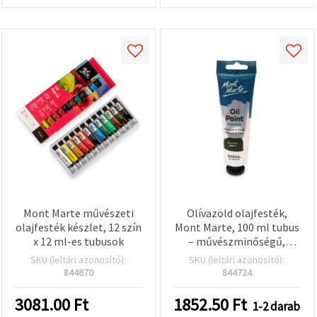
Mont Marte művészeti
Olívazöld olajfesték,
olajfesték készlet, 12 szín
Mont Marte, 100 ml tubus
x 12 ml-es tubusok
– művészminőségű,
magas pigmenttartalmú
SKU (leltári azonosító):
SKU (leltári azonosító):
szín vászonra,
844670
844724
képzőművészeti és hobbi
festéshez
3081.00
Ft
1852.50
Ft
1-2 darab