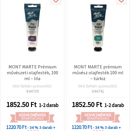
MONT MARTE Prémium
MONT MARTE prémium
művészeti olajfesték, 100
művész olajfesték 100 ml
ml – lila
– türkiz
SKU (leltári azonosító):
SKU (leltári azonosító):
844739
844741
1852.50
Ft
1852.50
Ft
1-2 darab
1-2 darab
KEDVEZMÉNYEK
KEDVEZMÉNYEK
MENNYISÉGHEZ
MENNYISÉGHEZ
1220.70 Ft
1220.70 Ft
- 34 %
3 darab +
- 34 %
3 darab +