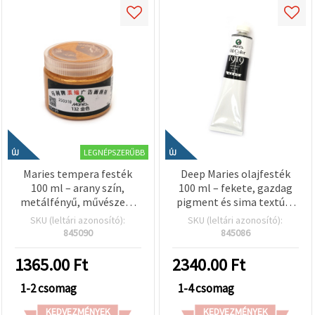
LEGNÉPSZERŰBB
ÚJ
ÚJ
Maries tempera festék
Deep Maries olajfesték
100 ml – arany szín,
100 ml – fekete, gazdag
metálfényű, művészeti,
pigment és sima textúra
dekorációs és kreatív DIY
művészeknek,
SKU (leltári azonosító):
SKU (leltári azonosító):
hobbi projektekhez
árnyékokhoz és
845090
845086
expresszív festészeti
projektekhez
1365.00
Ft
2340.00
Ft
1-2 csomag
1-4 csomag
KEDVEZMÉNYEK
KEDVEZMÉNYEK