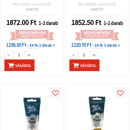
művészminőségű, magas
SKU (leltári azonosító):
SKU (leltári azonosító):
pigmenttartalmú,
844730
844737
vászonra, keveréshez és
lazúrozáshoz
1872.00
Ft
1852.50
Ft
1-2 darab
1-2 darab
KEDVEZMÉNYEK
KEDVEZMÉNYEK
MENNYISÉGHEZ
MENNYISÉGHEZ
1236.30 Ft
1220.70 Ft
- 34 %
3 darab +
- 34 %
3 darab +
VÁSÁROL
VÁSÁROL