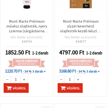
Mont Marte Prémium
Mont Marte Prémium
művész olajfesték, nyers
vízzel keverhető
szienna (sárgásbarna
olajfesték kezdő készlet,
földszín), 100 ml-es tubus
vegyes színek, 8 x 18 ml
SKU (leltári azonosító):
SKU (leltári azonosító):
– magas
844743
844577
pigmenttartalmú
olajfesték művészeknek
1852.50
Ft
4797.00
Ft
1-2 darab
1-2 darab
és hobbialkotóknak
KEDVEZMÉNYEK
KEDVEZMÉNYEK
MENNYISÉGHEZ
MENNYISÉGHEZ
1220.70 Ft
3166.80 Ft
- 34 %
3 darab +
- 34 %
3 darab +
VÁSÁROL
VÁSÁROL