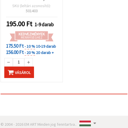
résekkel, ezüst színű
SKU (leltári azonosító):
501403
195.00
Ft
1-9 darab
KEDVEZMÉNYEK
MENNYISÉGHEZ
175.50 Ft
- 10 %
10-19 darab
156.00 Ft
- 20 %
20 darab +
VÁSÁROL
© 2004 - 2026 EM ART Minden jog fenntartva..