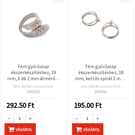
Fém gyűrűalap
Fém gyűrűalap
ékszerkészítéshez, 19
ékszerkészítéshez, 18
mm, 6 db 2 mm átmérőjű
mm, kettős spirál 2 mm-
lyukkal, ezüst színű
es hurkokkal (5–6 x 1–2
SKU (leltári azonosító):
SKU (leltári azonosító):
mm), ezüst színű – 4 db
501525
501581
292.50
Ft
195.00
Ft
VÁSÁROL
VÁSÁROL