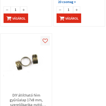
20 csomag +
VÁSÁROL
VÁSÁROL
DIY állítható fém
gyűrűalap 17x8 mm,
szerelőkarika-nyitó