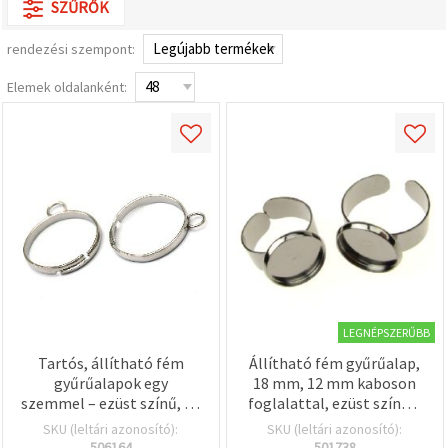
SZŰRŐK
valamint
relevánsabb
tartalmat
rendezési szempont:
és
hirdetéseket
Elemek oldalanként:
jelenítsünk
meg,
beleértve
analitikai és
marketingpartnereink
segítségével
is.
Az "Összes
elfogadása"
gombra
kattintva
elfogadhatja
az összes
sütit, vagy
a
LEGNÉPSZERŰBB
Beállításokban
megadhatja
Tartós, állítható fém
Állítható fém gyűrűalap,
preferenciáit
gyűrűalapok egy
18 mm, 12 mm kaboson
az adott
típusú sütik
szemmel – ezüst színű, 20
foglalattal, ezüst színű –
kiválasztásával
mm, 10 db – ideális
5 db
SKU (leltári azonosító):
SKU (leltári azonosító):
és a
ékszerkészítéshez,
506164
501738