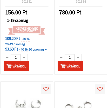
kézműves ékszerekhez,
501391
501394
divatkiegészítőkhöz és
kreatív DIY projektekhez
156.00
Ft
780.00
Ft
1-19 csomag
KEDVEZMÉNYEK
MENNYISÉGHEZ
109.20 Ft
- 30 %
20-49 csomag
93.60 Ft
- 40 %
50 csomag +
VÁSÁROL
VÁSÁROL