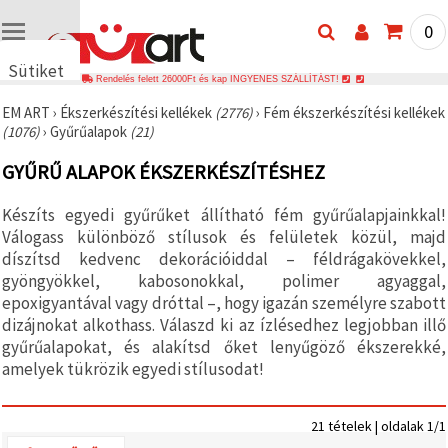
0
Sütiket
Rendelés felett 26000Ft és kap INGYENES SZÁLLÍTÁST!
használunk
EM ART
›
Ékszerkészítési kellékek
(2776)
›
Fém ékszerkészítési kellékek
🍪 Cookie-
(1076)
›
Gyűrűalapok
(21)
kat és
hasonló
GYŰRŰ ALAPOK ÉKSZERKÉSZÍTÉSHEZ
technológiákat
használunk
annak
Készíts egyedi gyűrűket állítható fém gyűrűalapjainkkal!
érdekében,
hogy
Válogass különböző stílusok és felületek közül, majd
biztosítsuk
díszítsd kedvenc dekorációiddal – féldrágakövekkel,
a weboldal
gyöngyökkel, kabosonokkal, polimer agyaggal,
megfelelő
működését,
epoxigyantával vagy dróttal –, hogy igazán személyre szabott
javítsuk az
dizájnokat alkothass. Válaszd ki az ízlésedhez legjobban illő
Ön
gyűrűalapokat, és alakítsd őket lenyűgöző ékszerekké,
felhasználói
élményét,
amelyek tükrözik egyedi stílusodat!
és az Ön
hozzájárulásával
elemezzük
a
21 tételek | oldalak 1/1
forgalmat,