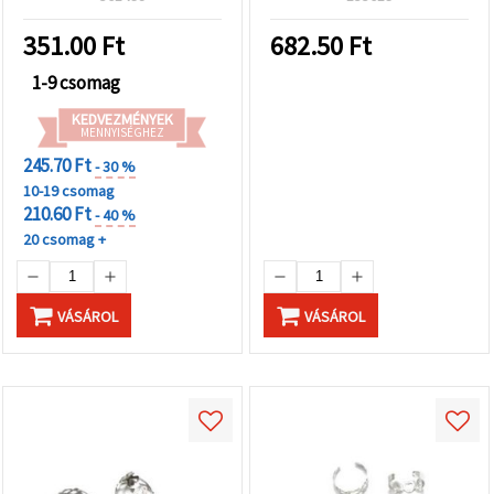
tányér, ezüst színű – 2 db
351.00
Ft
682.50
Ft
1-9 csomag
KEDVEZMÉNYEK
MENNYISÉGHEZ
245.70 Ft
- 30 %
10-19 csomag
210.60 Ft
- 40 %
20 csomag +
VÁSÁROL
VÁSÁROL