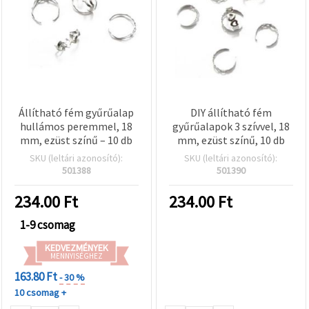
Állítható fém gyűrűalap
DIY állítható fém
hullámos peremmel, 18
gyűrűalapok 3 szívvel, 18
mm, ezüst színű – 10 db
mm, ezüst színű, 10 db
SKU (leltári azonosító):
SKU (leltári azonosító):
501388
501390
234.00
Ft
234.00
Ft
1-9 csomag
KEDVEZMÉNYEK
MENNYISÉGHEZ
163.80 Ft
- 30 %
10 csomag +