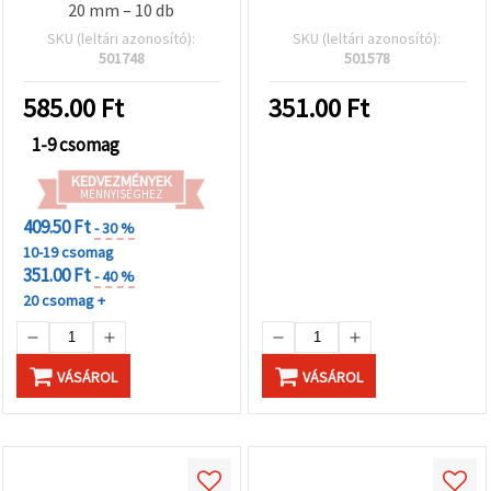
20 mm – 10 db
SKU (leltári azonosító):
SKU (leltári azonosító):
501748
501578
585.00
Ft
351.00
Ft
1-9 csomag
KEDVEZMÉNYEK
MENNYISÉGHEZ
409.50 Ft
- 30 %
10-19 csomag
351.00 Ft
- 40 %
20 csomag +
VÁSÁROL
VÁSÁROL