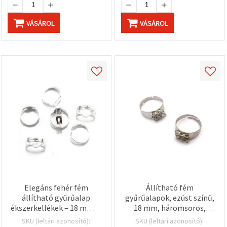
VÁSÁROL
VÁSÁROL
Elegáns fehér fém
Állítható fém
állítható gyűrűalap
gyűrűalapok, ezüst színű,
ékszerkellékek – 18 mm, 8
18 mm, háromsoros,
mm talp, 10 db –
tripla fésűs - 10 db
SKU (leltári azonosító):
SKU (leltári azonosító):