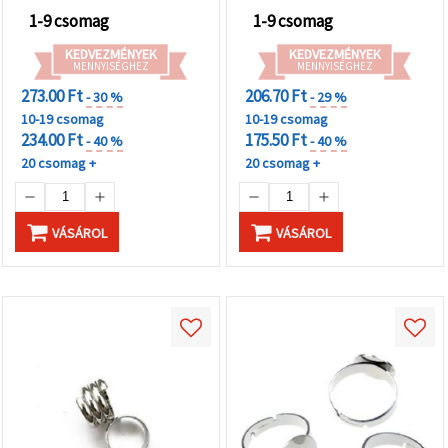
1-9 csomag
1-9 csomag
KEDVEZMÉNYEK
KEDVEZMÉNYEK
MENNYISÉGHEZ
MENNYISÉGHEZ
273.00 Ft
206.70 Ft
- 30 %
- 29 %
10-19 csomag
10-19 csomag
234.00 Ft
175.50 Ft
- 40 %
- 40 %
20 csomag +
20 csomag +
VÁSÁROL
VÁSÁROL