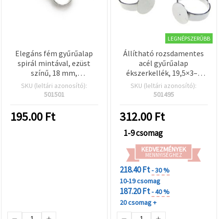
LEGNÉPSZERŰBB
Elegáns fém gyűrűalap
Állítható rozsdamentes
spirál mintával, ezüst
acél gyűrűalap
színű, 18 mm,
ékszerkellék, 19,5×3–5
nikkelmentes (NF) – 1 db,
mm, belső átmérő 18
SKU (leltári azonosító):
SKU (leltári azonosító):
kézműves ékszerekhez
mm, 10 mm-es talp,
501501
501495
tökéletes
ezüst színű – 2 db
195.00
Ft
312.00
Ft
1-9 csomag
KEDVEZMÉNYEK
MENNYISÉGHEZ
218.40 Ft
- 30 %
10-19 csomag
187.20 Ft
- 40 %
20 csomag +