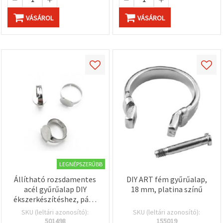
VÁSÁROL
VÁSÁROL
LEGNÉPSZERŰBB
Állítható rozsdamentes
DIY ART fém gyűrűalap,
acél gyűrűalap DIY
18 mm, platina színű
ékszerkészítéshez, pánt
19,5 x 3–5 mm, belső
SKU (leltári azonosító):
SKU (leltári azonosító):
átmérő 18 mm, 12 mm-es
501498
155019