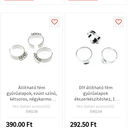
Állítható fém
DIY állítható fém
gyűrűalapok, ezüst színű,
gyűrűalapok
kétsoros, négykarmos
ékszerkészítéshez, 18
foglalattal, 10 db
mm-es alap, fehér – 10 db
SKU (leltári azonosító):
SKU (leltári azonosító):
506108
506104
390.00
Ft
292.50
Ft