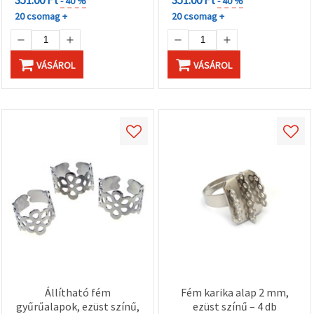
- 40 %
- 40 %
20 csomag +
20 csomag +
VÁSÁROL
VÁSÁROL
Állítható fém
Fém karika alap 2 mm,
gyűrűalapok, ezüst színű,
ezüst színű – 4 db