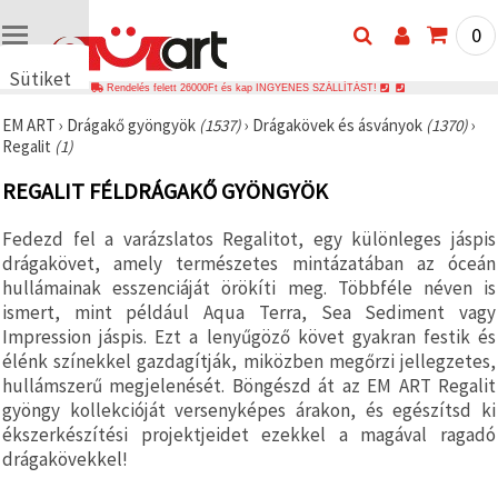
0
Sütiket
Rendelés felett 26000Ft és kap INGYENES SZÁLLÍTÁST!
használunk
EM ART
›
Drágakő gyöngyök
(1537)
›
Drágakövek és ásványok
(1370)
›
🍪 Cookie-
Regalit
(1)
kat és
hasonló
REGALIT FÉLDRÁGAKŐ GYÖNGYÖK
technológiákat
használunk
annak
Fedezd fel a varázslatos Regalitot, egy különleges jáspis
érdekében,
hogy
drágakövet, amely természetes mintázatában az óceán
biztosítsuk
hullámainak esszenciáját örökíti meg. Többféle néven is
a weboldal
ismert, mint például Aqua Terra, Sea Sediment vagy
megfelelő
működését,
Impression jáspis. Ezt a lenyűgöző követ gyakran festik és
javítsuk az
élénk színekkel gazdagítják, miközben megőrzi jellegzetes,
Ön
hullámszerű megjelenését. Böngészd át az EM ART Regalit
felhasználói
élményét,
gyöngy kollekcióját versenyképes árakon, és egészítsd ki
és az Ön
ékszerkészítési projektjeidet ezekkel a magával ragadó
hozzájárulásával
elemezzük
drágakövekkel!
a
forgalmat,