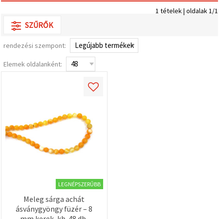
valamint
1 tételek | oldalak 1/1
relevánsabb
tartalmat
SZŰRŐK
és
hirdetéseket
jelenítsünk
rendezési szempont:
meg,
beleértve
Elemek oldalanként:
analitikai és
marketingpartnereink
segítségével
is.
Az "Összes
elfogadása"
gombra
kattintva
elfogadhatja
az összes
sütit, vagy
a
Beállításokban
megadhatja
preferenciáit
LEGNÉPSZERŰBB
az adott
típusú sütik
Meleg sárga achát
kiválasztásával
ásványgyöngy füzér – 8
és a
mm kerek, kb. 48 db,