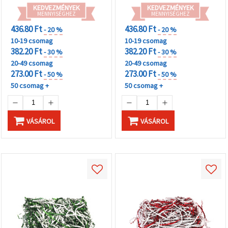
KEDVEZMÉNYEK
KEDVEZMÉNYEK
MENNYISÉGHEZ
MENNYISÉGHEZ
436.80 Ft
436.80 Ft
- 20 %
- 20 %
10-19 csomag
10-19 csomag
382.20 Ft
382.20 Ft
- 30 %
- 30 %
20-49 csomag
20-49 csomag
273.00 Ft
273.00 Ft
- 50 %
- 50 %
50 csomag +
50 csomag +
VÁSÁROL
VÁSÁROL