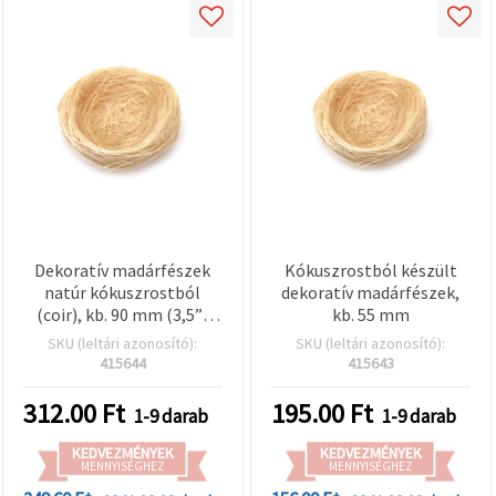
Dekoratív madárfészek
Kókuszrostból készült
natúr kókuszrostból
dekoratív madárfészek,
(coir), kb. 90 mm (3,5”)
kb. 55 mm
átmérő, barna – mini
SKU (leltári azonosító):
SKU (leltári azonosító):
fészek DIY
415644
415643
kézművességhez,
virágkötészethez, húsvéti
312.00
Ft
195.00
Ft
1-9 darab
1-9 darab
dekorációhoz,
koszorúkhoz és
KEDVEZMÉNYEK
KEDVEZMÉNYEK
terráriumokhoz
MENNYISÉGHEZ
MENNYISÉGHEZ