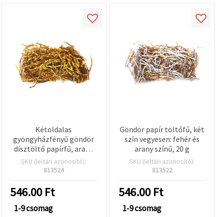
Kétoldalas
Göndör papír töltőfű, két
gyöngyházfényű göndör
szín vegyesen: fehér és
dísztöltő papírfű, arany
arany színű, 20 g
színű – 20 g
SKU (leltári azonosító):
SKU (leltári azonosító):
813524
813522
546.00
Ft
546.00
Ft
1-9 csomag
1-9 csomag