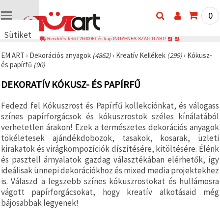
0
Sütiket
Rendelés felett 26000Ft és kap INGYENES SZÁLLÍTÁST!
használunk
EM ART
›
Dekorációs anyagok
(4862)
›
Kreatív Kellékek
(299)
›
Kókusz-
🍪 Cookie-
és papírfű
(90)
kat és
hasonló
DEKORATÍV KÓKUSZ- ÉS PAPÍRFŰ
technológiákat
használunk
annak
Fedezd fel Kókuszrost és Papírfű kollekciónkat, és válogass
érdekében,
hogy
színes papírforgácsok és kókuszrostok széles kínálatából
biztosítsuk
verhetetlen árakon! Ezek a természetes dekorációs anyagok
a weboldal
tökéletesek ajándékdobozok, tasakok, kosarak, üzleti
megfelelő
működését,
kirakatok és virágkompozíciók díszítésére, kitöltésére. Élénk
javítsuk az
és pasztell árnyalatok gazdag választékában elérhetők, így
Ön
ideálisak ünnepi dekorációkhoz és mixed media projektekhez
felhasználói
élményét,
is. Válaszd a legszebb színes kókuszrostokat és hullámosra
és az Ön
vágott papírforgácsokat, hogy kreatív alkotásaid még
hozzájárulásával
elemezzük
bájosabbak legyenek!
a
forgalmat,