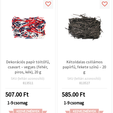
Dekorációs papír töltőfű,
Kétoldalas csillámos
csavart – vegyes (fehér,
papírfű, fekete színű – 20
piros, kék), 20 g
g
SKU (leltári azonosító):
SKU (leltári azonosító):
813511
813527
507.00
Ft
585.00
Ft
1-9 csomag
1-9 csomag
KEDVEZMÉNYEK
KEDVEZMÉNYEK