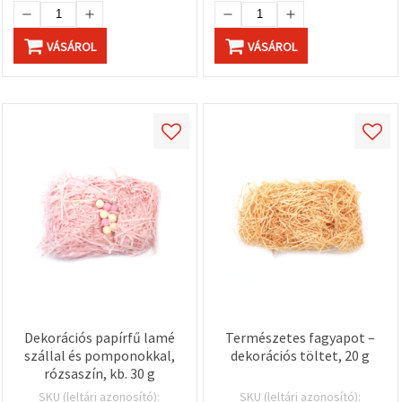
VÁSÁROL
VÁSÁROL
Dekorációs papírfű lamé
Természetes fagyapot –
szállal és pomponokkal,
dekorációs töltet, 20 g
rózsaszín, kb. 30 g
SKU (leltári azonosító):
SKU (leltári azonosító):