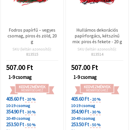
Fodros papírfű – vegyes
Hullámos dekorációs
csomag, piros és zöld, 20
papírforgács, kétszínű
g
mix: piros és fekete - 20 g
SKU (leltári azonosító):
SKU (leltári azonosító):
813515
813514
507.00
Ft
507.00
Ft
1-9 csomag
1-9 csomag
KEDVEZMÉNYEK
KEDVEZMÉNYEK
MENNYISÉGHEZ
MENNYISÉGHEZ
405.60 Ft
405.60 Ft
- 20 %
- 20 %
10-19 csomag
10-19 csomag
354.90 Ft
354.90 Ft
- 30 %
- 30 %
20-49 csomag
20-49 csomag
253.50 Ft
253.50 Ft
- 50 %
- 50 %