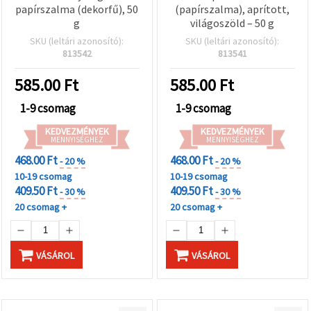
"Mentés"
papírszalma (dekorfű), 50
(papírszalma), aprított,
gombra
g
világoszöld – 50 g
kattintva.
SKU (leltári azonosító):
SKU (leltári azonosító):
813542
813541
Fogadja
el
585.00
Ft
585.00
Ft
mindet
1-9 csomag
1-9 csomag
Beállítások
KEDVEZMÉNYEK
KEDVEZMÉNYEK
MENNYISÉGHEZ
MENNYISÉGHEZ
468.00 Ft
468.00 Ft
- 20 %
- 20 %
10-19 csomag
10-19 csomag
409.50 Ft
409.50 Ft
- 30 %
- 30 %
20 csomag +
20 csomag +
VÁSÁROL
VÁSÁROL