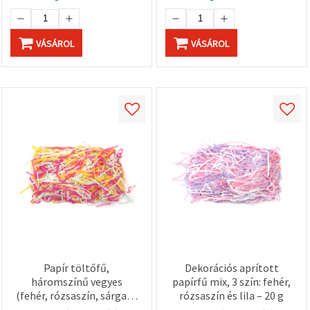
VÁSÁROL
VÁSÁROL
Papír töltőfű,
Dekorációs aprított
háromszínű vegyes
papírfű mix, 3 szín: fehér,
(fehér, rózsaszín, sárga) –
rózsaszín és lila – 20 g
20 g