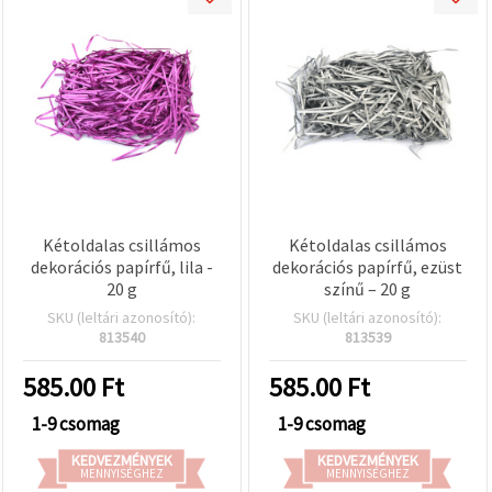
Kétoldalas csillámos
Kétoldalas csillámos
dekorációs papírfű, lila -
dekorációs papírfű, ezüst
20 g
színű – 20 g
SKU (leltári azonosító):
SKU (leltári azonosító):
813540
813539
585.00
Ft
585.00
Ft
1-9 csomag
1-9 csomag
KEDVEZMÉNYEK
KEDVEZMÉNYEK
MENNYISÉGHEZ
MENNYISÉGHEZ