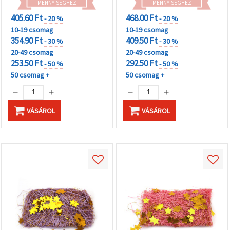
MENNYISÉGHEZ
MENNYISÉGHEZ
405.60 Ft
468.00 Ft
- 20 %
- 20 %
10-19 csomag
10-19 csomag
354.90 Ft
409.50 Ft
- 30 %
- 30 %
20-49 csomag
20-49 csomag
253.50 Ft
292.50 Ft
- 50 %
- 50 %
50 csomag +
50 csomag +
VÁSÁROL
VÁSÁROL