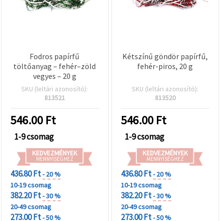
Fodros papírfű
Kétszínű göndör papírfű,
töltőanyag – fehér–zöld
fehér-piros, 20 g
vegyes – 20 g
SKU (leltári azonosító):
SKU (leltári azonosító):
813521
813520
546.00
Ft
546.00
Ft
1-9 csomag
1-9 csomag
KEDVEZMÉNYEK
KEDVEZMÉNYEK
MENNYISÉGHEZ
MENNYISÉGHEZ
436.80 Ft
436.80 Ft
- 20 %
- 20 %
10-19 csomag
10-19 csomag
382.20 Ft
382.20 Ft
- 30 %
- 30 %
20-49 csomag
20-49 csomag
273.00 Ft
273.00 Ft
- 50 %
- 50 %