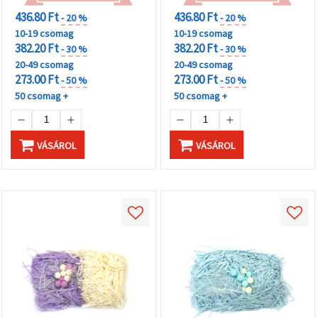
436.80 Ft
436.80 Ft
- 20 %
- 20 %
10-19 csomag
10-19 csomag
382.20 Ft
382.20 Ft
- 30 %
- 30 %
20-49 csomag
20-49 csomag
273.00 Ft
273.00 Ft
- 50 %
- 50 %
50 csomag +
50 csomag +
VÁSÁROL
VÁSÁROL