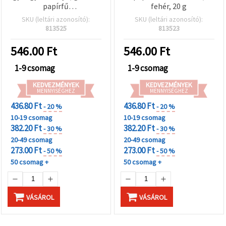
papírfű
fehér, 20 g
csomagolótöltelék –
SKU (leltári azonosító):
SKU (leltári azonosító):
fekete, 20 g
813525
813523
546.00
Ft
546.00
Ft
1-9 csomag
1-9 csomag
KEDVEZMÉNYEK
KEDVEZMÉNYEK
MENNYISÉGHEZ
MENNYISÉGHEZ
436.80 Ft
436.80 Ft
- 20 %
- 20 %
10-19 csomag
10-19 csomag
382.20 Ft
382.20 Ft
- 30 %
- 30 %
20-49 csomag
20-49 csomag
273.00 Ft
273.00 Ft
- 50 %
- 50 %
50 csomag +
50 csomag +
VÁSÁROL
VÁSÁROL