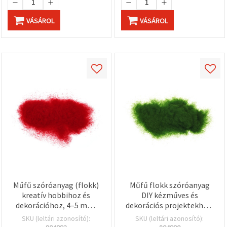
VÁSÁROL
VÁSÁROL
Műfű szóróanyag (flokk)
Műfű flokk szóróanyag
kreatív hobbihoz és
DIY kézműves és
dekorációhoz, 4–5 mm,
dekorációs projektekhez,
piros - 50 g
zöld, 4-5 mm, 50 g
SKU (leltári azonosító):
SKU (leltári azonosító):