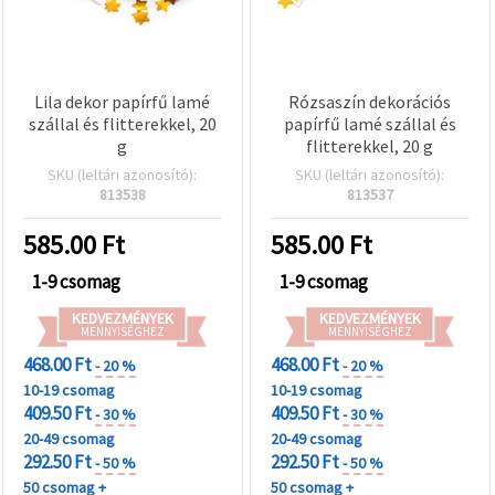
Lila dekor papírfű lamé
Rózsaszín dekorációs
szállal és flitterekkel, 20
papírfű lamé szállal és
g
flitterekkel, 20 g
SKU (leltári azonosító):
SKU (leltári azonosító):
813538
813537
585.00
Ft
585.00
Ft
1-9 csomag
1-9 csomag
KEDVEZMÉNYEK
KEDVEZMÉNYEK
MENNYISÉGHEZ
MENNYISÉGHEZ
468.00 Ft
468.00 Ft
- 20 %
- 20 %
10-19 csomag
10-19 csomag
409.50 Ft
409.50 Ft
- 30 %
- 30 %
20-49 csomag
20-49 csomag
292.50 Ft
292.50 Ft
- 50 %
- 50 %
50 csomag +
50 csomag +