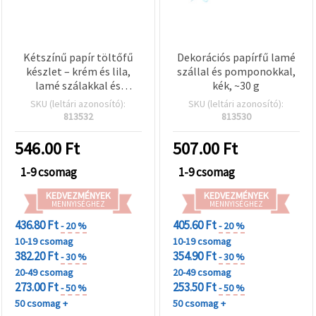
Kétszínű papír töltőfű
Dekorációs papírfű lamé
készlet – krém és lila,
szállal és pomponokkal,
lamé szálakkal és
kék, ~30 g
pomponokkal, kb. 30 g
SKU (leltári azonosító):
SKU (leltári azonosító):
813532
813530
546.00
Ft
507.00
Ft
1-9 csomag
1-9 csomag
KEDVEZMÉNYEK
KEDVEZMÉNYEK
MENNYISÉGHEZ
MENNYISÉGHEZ
436.80 Ft
405.60 Ft
- 20 %
- 20 %
10-19 csomag
10-19 csomag
382.20 Ft
354.90 Ft
- 30 %
- 30 %
20-49 csomag
20-49 csomag
273.00 Ft
253.50 Ft
- 50 %
- 50 %
50 csomag +
50 csomag +