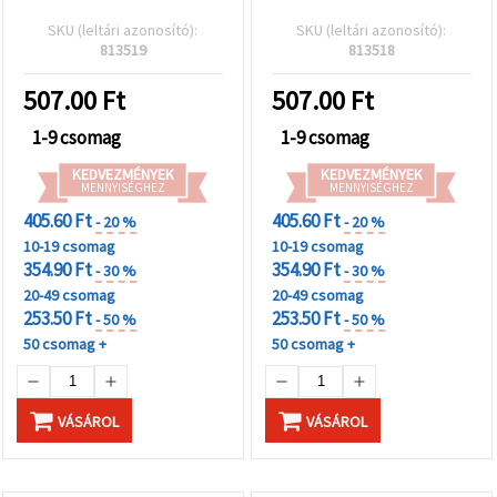
SKU (leltári azonosító):
SKU (leltári azonosító):
813519
813518
507.00
Ft
507.00
Ft
1-9 csomag
1-9 csomag
KEDVEZMÉNYEK
KEDVEZMÉNYEK
MENNYISÉGHEZ
MENNYISÉGHEZ
405.60 Ft
405.60 Ft
- 20 %
- 20 %
10-19 csomag
10-19 csomag
354.90 Ft
354.90 Ft
- 30 %
- 30 %
20-49 csomag
20-49 csomag
253.50 Ft
253.50 Ft
- 50 %
- 50 %
50 csomag +
50 csomag +
VÁSÁROL
VÁSÁROL