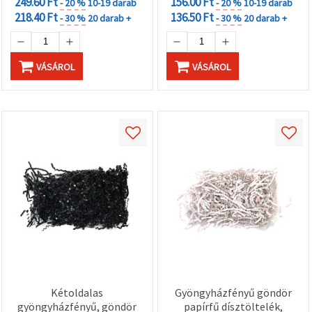
249.60 Ft
156.00 Ft
- 20 %
10-19 darab
- 20 %
10-19 darab
218.40 Ft
136.50 Ft
- 30 %
20 darab +
- 30 %
20 darab +
VÁSÁROL
VÁSÁROL
Kétoldalas
Gyöngyházfényű göndör
gyöngyházfényű, göndör
papírfű dísztöltelék,