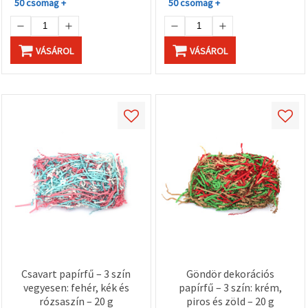
50 csomag +
50 csomag +
VÁSÁROL
VÁSÁROL
Csavart papírfű – 3 szín
Göndör dekorációs
vegyesen: fehér, kék és
papírfű – 3 szín: krém,
rózsaszín – 20 g
piros és zöld – 20 g