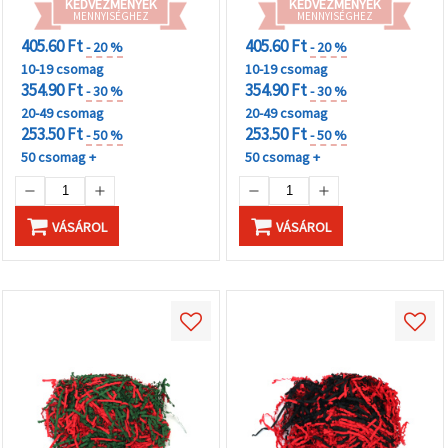
KEDVEZMÉNYEK
KEDVEZMÉNYEK
MENNYISÉGHEZ
MENNYISÉGHEZ
405.60 Ft
405.60 Ft
- 20 %
- 20 %
10-19 csomag
10-19 csomag
354.90 Ft
354.90 Ft
- 30 %
- 30 %
20-49 csomag
20-49 csomag
253.50 Ft
253.50 Ft
- 50 %
- 50 %
50 csomag +
50 csomag +
VÁSÁROL
VÁSÁROL