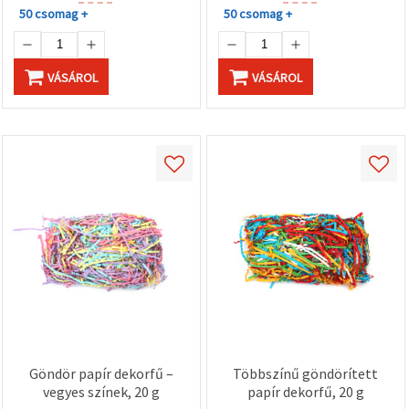
50 csomag +
50 csomag +
VÁSÁROL
VÁSÁROL
Göndör papír dekorfű –
Többszínű göndörített
vegyes színek, 20 g
papír dekorfű, 20 g