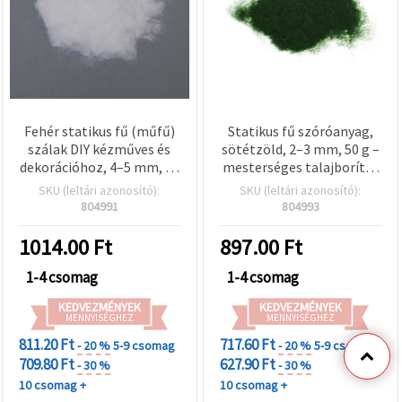
Fehér statikus fű (műfű)
Statikus fű szóróanyag,
szálak DIY kézműves és
sötétzöld, 2–3 mm, 50 g –
dekorációhoz, 4–5 mm, 50
mesterséges talajborítás
g
modellvasúthoz és
SKU (leltári azonosító):
SKU (leltári azonosító):
diorámához
804991
804993
1014.00
Ft
897.00
Ft
1-4 csomag
1-4 csomag
KEDVEZMÉNYEK
KEDVEZMÉNYEK
MENNYISÉGHEZ
MENNYISÉGHEZ
811.20 Ft
717.60 Ft
- 20 %
5-9 csomag
- 20 %
5-9 csomag
709.80 Ft
627.90 Ft
- 30 %
- 30 %
10 csomag +
10 csomag +