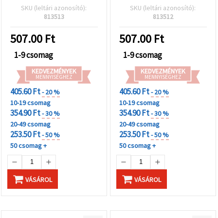
SKU (leltári azonosító):
SKU (leltári azonosító):
813513
813512
507.00
Ft
507.00
Ft
1-9 csomag
1-9 csomag
KEDVEZMÉNYEK
KEDVEZMÉNYEK
MENNYISÉGHEZ
MENNYISÉGHEZ
405.60 Ft
405.60 Ft
- 20 %
- 20 %
10-19 csomag
10-19 csomag
354.90 Ft
354.90 Ft
- 30 %
- 30 %
20-49 csomag
20-49 csomag
253.50 Ft
253.50 Ft
- 50 %
- 50 %
50 csomag +
50 csomag +
VÁSÁROL
VÁSÁROL