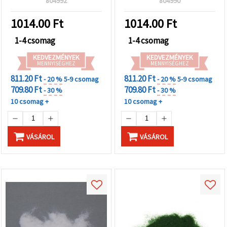
804992
804990
1014.00
Ft
1014.00
Ft
1-4 csomag
1-4 csomag
KEDVEZMÉNYEK
KEDVEZMÉNYEK
MENNYISÉGHEZ
MENNYISÉGHEZ
811.20 Ft
811.20 Ft
- 20 %
5-9 csomag
- 20 %
5-9 csomag
709.80 Ft
709.80 Ft
- 30 %
- 30 %
10 csomag +
10 csomag +
VÁSÁROL
VÁSÁROL