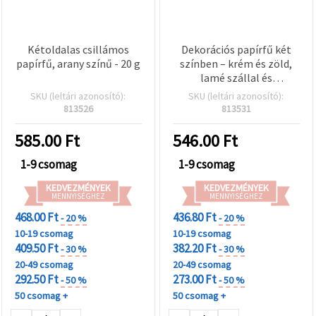
Kétoldalas csillámos
Dekorációs papírfű két
papírfű, arany színű - 20 g
színben – krém és zöld,
lamé szállal és
pomponokkal ~ 30 g
SKU (leltári azonosító):
SKU (leltári azonosító):
813526
813531
585.00
Ft
546.00
Ft
1-9 csomag
1-9 csomag
KEDVEZMÉNYEK
KEDVEZMÉNYEK
MENNYISÉGHEZ
MENNYISÉGHEZ
468.00 Ft
436.80 Ft
- 20 %
- 20 %
10-19 csomag
10-19 csomag
409.50 Ft
382.20 Ft
- 30 %
- 30 %
20-49 csomag
20-49 csomag
292.50 Ft
273.00 Ft
- 50 %
- 50 %
50 csomag +
50 csomag +