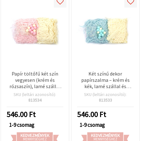
Papír töltőfű két szín
Két színű dekor
vegyesen (krém és
papírszalma – krém és
rózsaszín), lamé szállal
kék, lamé szállal és
és pomponokkal ~30 g
pomponokkal ~ 30 g
SKU (leltári azonosító):
SKU (leltári azonosító):
813534
813533
546.00
Ft
546.00
Ft
1-9 csomag
1-9 csomag
KEDVEZMÉNYEK
KEDVEZMÉNYEK
MENNYISÉGHEZ
MENNYISÉGHEZ