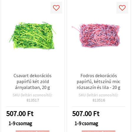
Csavart dekorációs
Fodros dekorációs
papírfű két zöld
papírfű, kétszínű mix:
árnyalatban, 20 g
rózsaszín és lila - 20 g
SKU (leltári azonosító):
SKU (leltári azonosító):
813517
813516
507.00
Ft
507.00
Ft
1-9 csomag
1-9 csomag