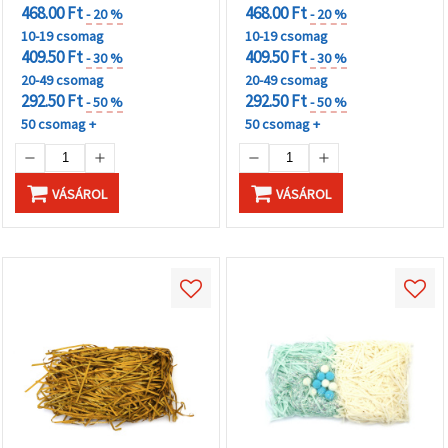
468.00 Ft
468.00 Ft
- 20 %
- 20 %
10-19 csomag
10-19 csomag
409.50 Ft
409.50 Ft
- 30 %
- 30 %
20-49 csomag
20-49 csomag
292.50 Ft
292.50 Ft
- 50 %
- 50 %
50 csomag +
50 csomag +
VÁSÁROL
VÁSÁROL