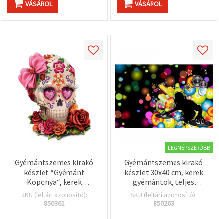
VÁSÁROL
VÁSÁROL
LEGNÉPSZERŰBB
Gyémántszemes kirakó
Gyémántszemes kirakó
készlet “Gyémánt
készlet 30x40 cm, kerek
Koponya“, kerek
gyémántok, teljes
kristályokkal, 21x25 cm,
kirakás, kerettel – Zene
SKU (leltári azonosító):
SKU (leltári azonosító):
részleges kirakás -
színekben YSG7953
850361
850263
YSA1765