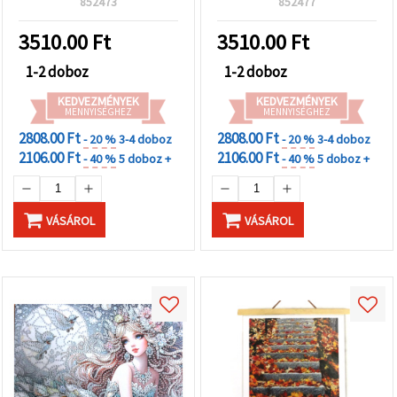
"Mentés"
852473
852477
elegáns kerettel (LT-
gombra
kattintva.
3535)
3510.00
Ft
3510.00
Ft
1-2 doboz
1-2 doboz
Fogadja
el
KEDVEZMÉNYEK
KEDVEZMÉNYEK
MENNYISÉGHEZ
MENNYISÉGHEZ
mindet
2808.00 Ft
2808.00 Ft
- 20 %
3-4 doboz
- 20 %
3-4 doboz
Beállítások
2106.00 Ft
2106.00 Ft
- 40 %
5 doboz +
- 40 %
5 doboz +
VÁSÁROL
VÁSÁROL