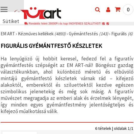
0
Sütiket
Rendelés felett 26000Ft és kap INGYENES SZÁLLÍTÁST!
használunk
EM ART
›
Kézműves kellékek
(4893)
›
Gyémántfestés
(143)
›
Figurális
(6)
🍪 Cookie-
kat és
FIGURÁLIS GYÉMÁNTFESTŐ KÉSZLETEK
hasonló
technológiákat
használunk
Ha lenyűgöző új hobbit keresel, fedezd fel a figuratív
annak
gyémántfestés szépségét az EM ART-nál! Böngéssz gazdag
érdekében,
hogy
választékunkban, ahol különböző méretű és elbűvölő
biztosítsuk
mintájú gyémántfestő készletek várnak rád – kifejező
a weboldal
megfelelő
alakoktól, emberektől és sziluettektől kezdve egészen
működését,
szimbolikus jelenetekig és még sok másig. A figuratív
javítsuk az
művészet megragadja az emberi alak és érzelmek lényegét,
Ön
felhasználói
így minden egyes gyémántfestmény jelentőségteljes és
élményét,
kifejező műalkotássá válik.
és az Ön
hozzájárulásával
elemezzük
a
6 tételek | oldalak 1/1
forgalmat,