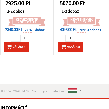
2925.00
Ft
5070.00
Ft
1-2 doboz
1-2 doboz
KEDVEZMÉNYEK
KEDVEZMÉNYEK
MENNYISÉGHEZ
MENNYISÉGHEZ
2340.00 Ft
4056.00 Ft
- 20 %
3 doboz +
- 20 %
3 doboz +
VÁSÁROL
VÁSÁROL
© 2004 - 2026 EM ART Minden jog fenntartva..
INFORMÁCIÓ