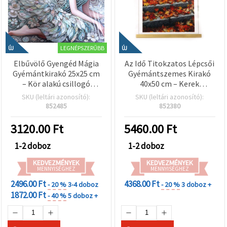
LEGNÉPSZERŰBB
ÚJ
ÚJ
Elbűvölő Gyengéd Mágia
Az Idő Titokzatos Lépcsői
Gyémántkirakó 25x25 cm
Gyémántszemes Kirakó
– Kör alakú csillogó
40x50 cm – Kerek
strasszok, részleges
Kövekkel, Teljes Kirakás
SKU (leltári azonosító):
SKU (leltári azonosító):
kirakás elegáns kerettel –
Részleges Kerettel –
852485
852380
YY106
Fantasy Falikép és Kreatív
Lakásdekor JSFH79274
3120.00
Ft
5460.00
Ft
1-2 doboz
1-2 doboz
KEDVEZMÉNYEK
KEDVEZMÉNYEK
MENNYISÉGHEZ
MENNYISÉGHEZ
2496.00 Ft
4368.00 Ft
- 20 %
3-4 doboz
- 20 %
3 doboz +
1872.00 Ft
- 40 %
5 doboz +