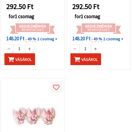
"Mentés"
292.50
Ft
292.50
Ft
gombra
kattintva.
for1 csomag
for1 csomag
Fogadja
KEDVEZMÉNYEK
KEDVEZMÉNYEK
MENNYISÉGHEZ
MENNYISÉGHEZ
el
148.20 Ft
148.20 Ft
- 49 %
2 csomag +
- 49 %
2 csomag +
mindet
Beállítások
VÁSÁROL
VÁSÁROL