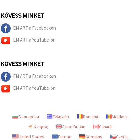
KÖVESS MINKET
EM ART a Facebookon
EM ART a YouTube-on
KÖVESS MINKET
EM ART a Facebookon
EM ART a YouTube-on
Български
Ελληνικά
Română
Moldova
Κύπρος
Great Britain
Canada
United States
Europe
Germany
Czech