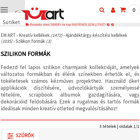
0
Sütiket
Rendelés felett 26000Ft és kap INGYENES SZÁLLÍTÁST!
használunk
EM ART
›
Kreatív kellékek
(1472)
›
Ajándéktárgy-készítési kellékek
🍪 Cookie-
(1035)
›
Szilikon formák
(3)
kat és
hasonló
SZILIKON FORMÁK
technológiákat
használunk
annak
Fedezd fel lapos szilikon charmjaink kollekcióját, amelyek
érdekében,
hogy
változatos formákban és élénk színekben érhetők el, és
biztosítsuk
tökéletesek számos kézműves projekthez. Használd őket
a weboldal
applikációk díszítésére, üdvözlőkártyák személyessé
megfelelő
működését,
tételére, scrapbook albumok gazdagítására, vagy
javítsuk az
dekorációid feldobására. Ezek a rugalmas és tartós formák
Ön
ideálisak minden kreatív ötleted megvalósításához!
felhasználói
élményét,
és az Ön
hozzájárulásával
3 tételek | oldalak 1/1
elemezzük
a
SZŰRŐK
forgalmat,