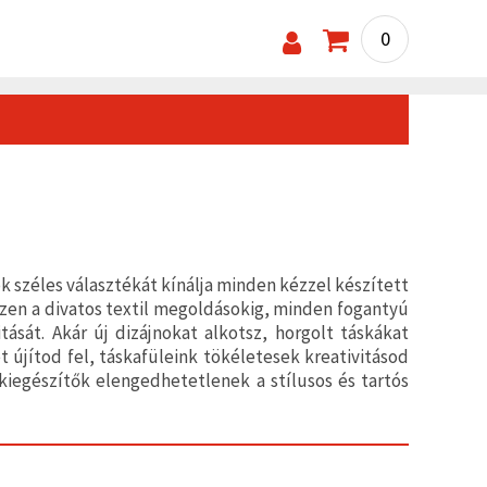
0
k széles választékát kínálja minden kézzel készített
szen a divatos textil megoldásokig, minden fogantyú
ását. Akár új dizájnokat alkotsz, horgolt táskákat
 újítod fel, táskafüleink tökéletesek kreativitásod
 kiegészítők elengedhetetlenek a stílusos és tartós