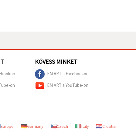
ET
KÖVESS MINKET
ebookon
EM ART a Facebookon
Tube-on
EM ART a YouTube-on
Europe
Germany
Czech
Italy
Croatian