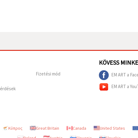
KÖVESS MINK
Fizetési mód
EM ART a Fac
EM ART a You
Kérdések
Κύπρος
Great Britain
Canada
United States
Poland
Austria
Slovenia
Slovakia