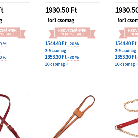
t
1930.50
Ft
1930.5
g
for1 csomag
for1 cso
ZMÉNYEK
KEDVEZMÉNYEK
KEDV
YISÉGHEZ
MENNYISÉGHEZ
MEN
1544.40 Ft
1544.40 Ft
20 %
- 20 %
g
2-9 csomag
2-9 csomag
1353.30 Ft
1353.30 Ft
40 %
- 30 %
10 csomag +
10 csomag 