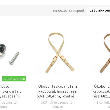
rendezési szempont:
LEGNÉPSZERŰBB
 bútor
Ökobőr táskapánt fém
Ökobőr t
tyú kristály
kapoccsal, hosszú rész:
kapoccsal,
, ezüst színű,
68x1,5x0,4 cm, rövid rész:
rész: 68x1
 mm, csavar
11,5x1,5x0,4 cm, ekrü szín
rész: 11,5
ri azonosító):
SKU (leltári azonosító):
SKU (lelt
 – 1 szett
- 3 db
rész
35947
590236
5