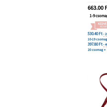
"Mentés"
gombra
663.00
F
kattintva.
1-9 csoma
Fogadja
KEDVE
el
MENN
mindet
530.40 Ft
- 
10-19 csoma
Beállítások
397.80 Ft
- 
20 csomag +