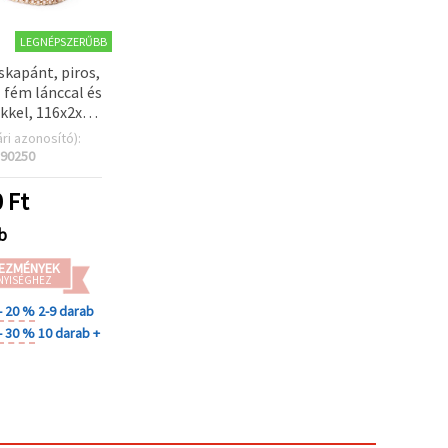
LEGNÉPSZERŰBB
kapánt, piros,
 fém lánccal és
kkel, 116x2x0,3
cm
ári azonosító):
90250
0
Ft
ab
EZMÉNYEK
NYISÉGHEZ
- 20 %
2-9 darab
- 30 %
10 darab +