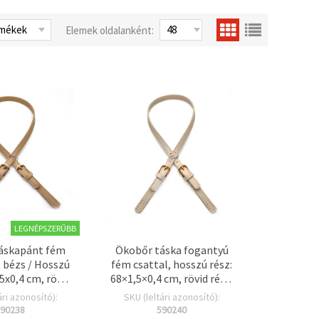
Elemek oldalanként:
LEGNÉPSZERŰBB
áskapánt fém
Ökobőr táska fogantyú
 bézs / Hosszú
fém csattal, hosszú rész:
,5x0,4 cm, rövid
68×1,5×0,4 cm, rövid rész:
x1,5x0,4 cm - 3
11,5×1,5×0,4 cm, világos
ári azonosító):
SKU (leltári azonosító):
es szett
cappuccino szín – 3 db-os
90238
590240