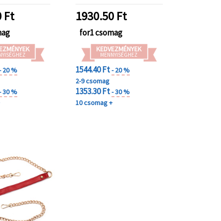
szett
0
Ft
1930.50
Ft
mag
for1 csomag
EZMÉNYEK
KEDVEZMÉNYEK
NYISÉGHEZ
MENNYISÉGHEZ
1544.40 Ft
- 20 %
- 20 %
2-9 csomag
1353.30 Ft
- 30 %
- 30 %
+
10 csomag +