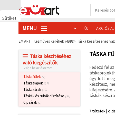
Sütiket
használunk
MENU
ÚJ
AKCIÓS A
🍪 Cookie-
kat és
hasonló
EM ART
›
Kézműves kellékek
(4893)
›
Táska készítéséhez val
technológiákat
használunk
annak
TÁSKA FÜ
Táska készítéséhez
érdekében,
hogy
való kiegészítők
biztosítsuk
Fedezd fel az
Zárja be az összeset
a weboldal
megfelelő
táskaprojekth
működését,
Táskafülek
(7)
úgy lett megt
javítsuk az
Táskaalapok
(17)
készítesz, me
Ön
felhasználói
kifejezésére.
Táskazárak
(19)
élményét,
táskák készít
Táskák és ruhák díszítése
(54)
és az Ön
hozzájárulásával
Cipzárak
(1)
elemezzük
a
7 tételek | old
forgalmat,