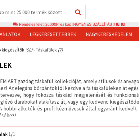
Rendelés felett 26000Ft és kap INGYENES SZÁLLÍTÁST!
JÁNLATOK
LEGKERESETTEBBEK
NAGYKERESKEDELEM
ó kiegészítők
(98)
›
Táskafülek
(7)
LEK
 EM ART gazdag táskafül kollekcióját, amely stílusok és anyago
ez! Az elegáns bőrpántoktól kezdve a fa táskafüleken át egé
ervezve, hogy fokozza táskáid megjelenését és funkcionalit
glévő darabokat alakítasz át, vagy egy kedvenc kiegészítődet
 A hobbi alkotók és profi kézművesek által egyaránt kedvelt
éséhez!
alak 1/1