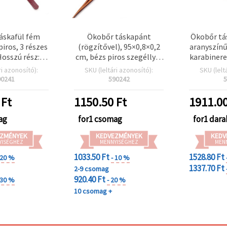
áskafül fém
Ökobőr táskapánt
Ökobőr tás
piros, 3 részes
(rögzítővel), 95×0,8×0,2
aranyszínű
Hosszú rész:
cm, bézs piros szegéllyel
karabinere
cm, Rövid rész:
és sárga varrással – 2 db
ri azonosító):
SKU (leltári azonosító):
SKU (lelt
.5x0.4 cm
90241
590242
5
Ft
1150.50
Ft
1911.0
ag
for1 csomag
for1 dar
ZMÉNYEK
KEDVEZMÉNYEK
KEDV
YISÉGHEZ
MENNYISÉGHEZ
MEN
1033.50 Ft
1528.80 Ft
 20 %
- 10 %
1337.70 Ft
2-9 csomag
920.40 Ft
 30 %
- 20 %
10 csomag +