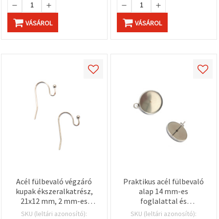
VÁSÁROL
VÁSÁROL
Acél fülbevaló végzáró
Praktikus acél fülbevaló
kupak ékszeralkatrész,
alap 14 mm-es
21x12 mm, 2 mm-es
foglalattal és
golyóval, ezüst színű – 50
szerelőszemmel, ezüst
SKU (leltári azonosító):
SKU (leltári azonosító):