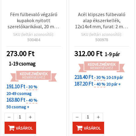
Fém fülbevaló végzáró
Acél klipszes fülbevaló
kupakok nyitott
alap ékszerkellék,
szerelőkarikával, 20 mm,
12x14x4 mm, furat: 2 mm,
ezüst színű - 20 db
világos arany színű - 1 pár
SKU (leltári azonosító):
SKU (leltári azonosító):
(2 db)
500484
500978
273.00
Ft
312.00
Ft
1-9 pár
1-19 csomag
KEDVEZMÉNYEK
MENNYISÉGHEZ
KEDVEZMÉNYEK
218.40 Ft
- 30 %
10-19 pár
MENNYISÉGHEZ
187.20 Ft
- 40 %
20 pár +
191.10 Ft
- 30 %
20-49 csomag
163.80 Ft
- 40 %
50 csomag +
VÁSÁROL
VÁSÁROL