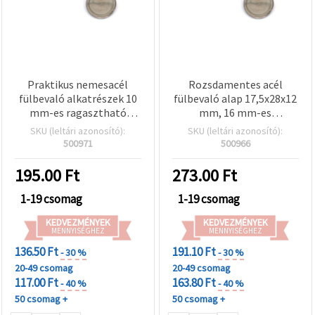
Praktikus nemesacél
Rozsdamentes acél
fülbevaló alkatrészek 10
fülbevaló alap 17,5x28x12
mm-es ragasztható
mm, 16 mm-es
tálcával és zárral, ezüst
foglalattal és zárral,
SKU (leltári azonosító):
SKU (leltári azonosító):
színű, 12x21x11 mm – 2
ezüst színű – 2
500971
500966
db, tökéletes egyedi
db/csomag
ékszerkészítéshez
195.00
Ft
273.00
Ft
1-19 csomag
1-19 csomag
KEDVEZMÉNYEK
KEDVEZMÉNYEK
MENNYISÉGHEZ
MENNYISÉGHEZ
136.50 Ft
191.10 Ft
- 30 %
- 30 %
20-49 csomag
20-49 csomag
117.00 Ft
163.80 Ft
- 40 %
- 40 %
50 csomag +
50 csomag +