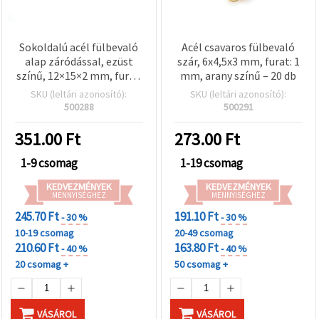
Sokoldalú acél fülbevaló
Acél csavaros fülbevaló
alap záródással, ezüst
szár, 6x4,5x3 mm, furat: 1
színű, 12×15×2 mm, furat:
mm, arany színű – 20 db
1 mm – 4 db, ideális DIY és
SKU (leltári azonosító):
SKU (leltári azonosító):
kreatív hobbi
500288
500291
projektekhez
351.00
Ft
273.00
Ft
1-9 csomag
1-19 csomag
KEDVEZMÉNYEK
KEDVEZMÉNYEK
MENNYISÉGHEZ
MENNYISÉGHEZ
245.70 Ft
191.10 Ft
- 30 %
- 30 %
10-19 csomag
20-49 csomag
210.60 Ft
163.80 Ft
- 40 %
- 40 %
20 csomag +
50 csomag +
VÁSÁROL
VÁSÁROL