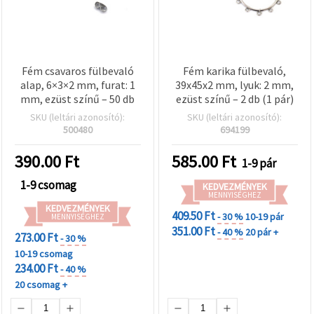
Fém csavaros fülbevaló
Fém karika fülbevaló,
alap, 6×3×2 mm, furat: 1
39x45x2 mm, lyuk: 2 mm,
mm, ezüst színű – 50 db
ezüst színű – 2 db (1 pár)
SKU (leltári azonosító):
SKU (leltári azonosító):
500480
694199
390.00
Ft
585.00
Ft
1-9 pár
1-9 csomag
KEDVEZMÉNYEK
MENNYISÉGHEZ
KEDVEZMÉNYEK
409.50 Ft
- 30 %
10-19 pár
MENNYISÉGHEZ
351.00 Ft
- 40 %
20 pár +
273.00 Ft
- 30 %
10-19 csomag
234.00 Ft
- 40 %
20 csomag +