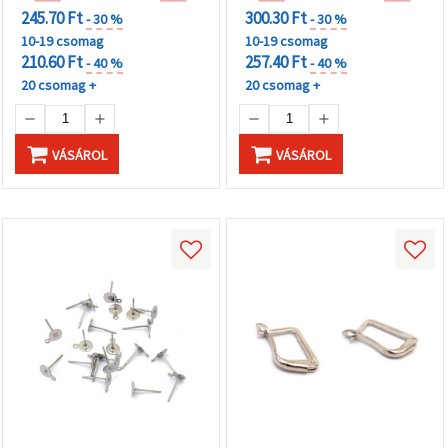
245.70 Ft
300.30 Ft
- 30 %
- 30 %
10-19 csomag
10-19 csomag
210.60 Ft
257.40 Ft
- 40 %
- 40 %
20 csomag +
20 csomag +
VÁSÁROL
VÁSÁROL