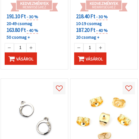
KEDVEZMÉNYEK
KEDVEZMÉNYEK
MENNYISÉGHEZ
MENNYISÉGHEZ
191.10 Ft
218.40 Ft
- 30 %
- 30 %
20-49 csomag
10-19 csomag
163.80 Ft
187.20 Ft
- 40 %
- 40 %
50 csomag +
20 csomag +
VÁSÁROL
VÁSÁROL