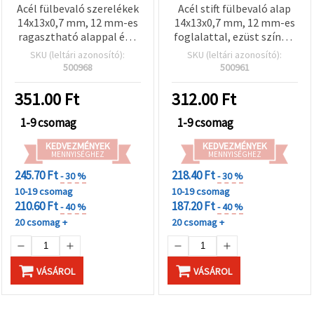
Acél fülbevaló szerelékek
Acél stift fülbevaló alap
14x13x0,7 mm, 12 mm-es
14x13x0,7 mm, 12 mm-es
ragasztható alappal és 2
foglalattal, ezüst színű –
mm-es karikával, ezüst
6 db/csomag
SKU (leltári azonosító):
SKU (leltári azonosító):
szín – 6 db
500968
500961
351.00
Ft
312.00
Ft
1-9 csomag
1-9 csomag
KEDVEZMÉNYEK
KEDVEZMÉNYEK
MENNYISÉGHEZ
MENNYISÉGHEZ
245.70 Ft
218.40 Ft
- 30 %
- 30 %
10-19 csomag
10-19 csomag
210.60 Ft
187.20 Ft
- 40 %
- 40 %
20 csomag +
20 csomag +
VÁSÁROL
VÁSÁROL