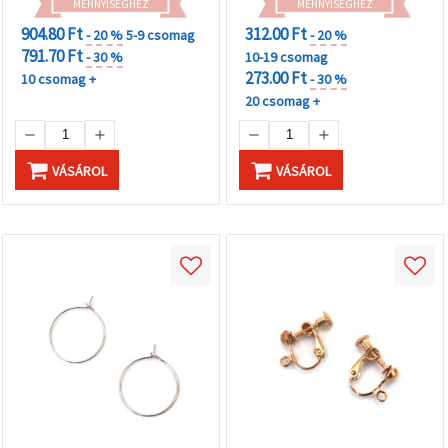
MENNYISÉGHEZ
MENNYISÉGHEZ
904.80 Ft
312.00 Ft
- 20 %
5-9 csomag
- 20 %
791.70 Ft
- 30 %
10-19 csomag
273.00 Ft
10 csomag +
- 30 %
20 csomag +
VÁSÁROL
VÁSÁROL