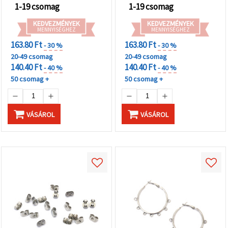
1-19 csomag
1-19 csomag
KEDVEZMÉNYEK
KEDVEZMÉNYEK
MENNYISÉGHEZ
MENNYISÉGHEZ
163.80 Ft
163.80 Ft
- 30 %
- 30 %
20-49 csomag
20-49 csomag
140.40 Ft
140.40 Ft
- 40 %
- 40 %
50 csomag +
50 csomag +
VÁSÁROL
VÁSÁROL