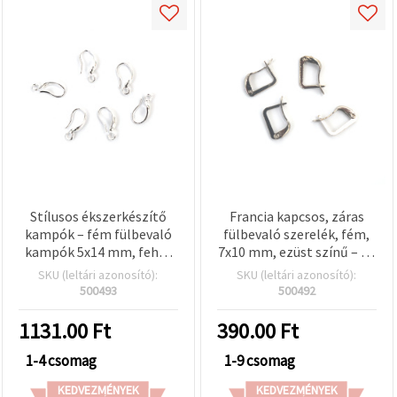
Stílusos ékszerkészítő
Francia kapcsos, záras
kampók – fém fülbevaló
fülbevaló szerelék, fém,
kampók 5x14 mm, fehér
7x10 mm, ezüst színű – 10
színű, 10 db
db
SKU (leltári azonosító):
SKU (leltári azonosító):
500493
500492
1131.00
Ft
390.00
Ft
1-4 csomag
1-9 csomag
KEDVEZMÉNYEK
KEDVEZMÉNYEK