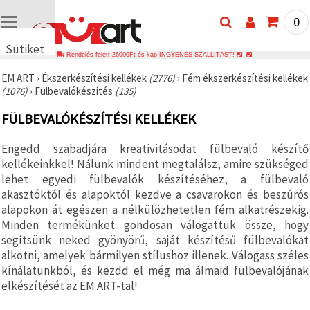
0
Sütiket
Rendelés felett 26000Ft és kap INGYENES SZÁLLÍTÁST!
használunk
EM ART
›
Ékszerkészítési kellékek
(2776)
›
Fém ékszerkészítési kellékek
🍪 Cookie-
(1076)
›
Fülbevalókészítés
(135)
kat és
hasonló
FÜLBEVALÓKÉSZÍTÉSI KELLÉKEK
technológiákat
használunk
annak
Engedd szabadjára kreativitásodat fülbevaló készítő
érdekében,
hogy
kellékeinkkel! Nálunk mindent megtalálsz, amire szükséged
biztosítsuk
lehet egyedi fülbevalók készítéséhez, a fülbevaló
a weboldal
akasztóktól és alapoktól kezdve a csavarokon és beszúrós
megfelelő
működését,
alapokon át egészen a nélkülözhetetlen fém alkatrészekig.
javítsuk az
Minden termékünket gondosan válogattuk össze, hogy
Ön
segítsünk neked gyönyörű, saját készítésű fülbevalókat
felhasználói
élményét,
alkotni, amelyek bármilyen stílushoz illenek. Válogass széles
és az Ön
kínálatunkból, és kezdd el még ma álmaid fülbevalójának
hozzájárulásával
elemezzük
elkészítését az EM ART-tal!
a
forgalmat,