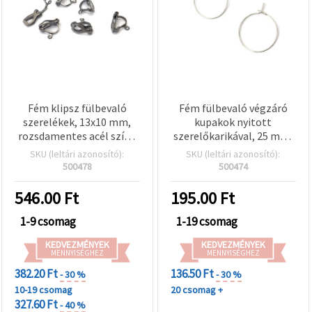
Fém klipsz fülbevaló
Fém fülbevaló végzáró
szerelékek, 13x10 mm,
kupakok nyitott
rozsdamentes acél színű
szerelőkarikával, 25 mm,
– 20 db
ezüst színű - 10 db
SKU (leltári azonosító):
SKU (leltári azonosító):
500478
500474
546.00
Ft
195.00
Ft
1-9 csomag
1-19 csomag
KEDVEZMÉNYEK
KEDVEZMÉNYEK
MENNYISÉGHEZ
MENNYISÉGHEZ
382.20 Ft
136.50 Ft
- 30 %
- 30 %
10-19 csomag
20 csomag +
327.60 Ft
- 40 %