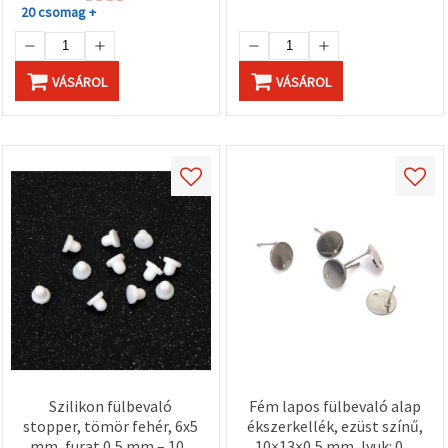
20 csomag +
VÁSÁROL
VÁSÁROL
Szilikon fülbevaló
Fém lapos fülbevaló alap
stopper, tömör fehér, 6x5
ékszerkellék, ezüst színű,
mm, furat 0,5 mm – 100
10×13×0,5 mm, lyuk: 0,1