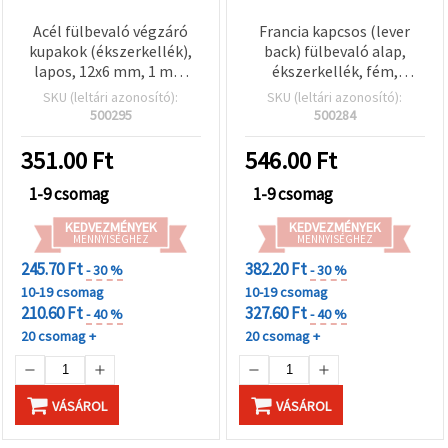
Acél fülbevaló végzáró
Francia kapcsos (lever
kupakok (ékszerkellék),
back) fülbevaló alap,
lapos, 12x6 mm, 1 mm
ékszerkellék, fém,
furat, ezüst szín - 50 db
biztonsági záras, ezüst
SKU (leltári azonosító):
SKU (leltári azonosító):
színű, 14x9 mm, 10 db
500295
500284
351.00
Ft
546.00
Ft
1-9 csomag
1-9 csomag
KEDVEZMÉNYEK
KEDVEZMÉNYEK
MENNYISÉGHEZ
MENNYISÉGHEZ
245.70 Ft
382.20 Ft
- 30 %
- 30 %
10-19 csomag
10-19 csomag
210.60 Ft
327.60 Ft
- 40 %
- 40 %
20 csomag +
20 csomag +
VÁSÁROL
VÁSÁROL