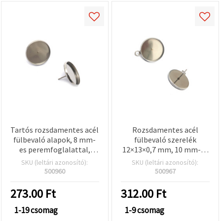
Tartós rozsdamentes acél
Rozsdamentes acél
fülbevaló alapok, 8 mm-
fülbevaló szerelék
es peremfoglalattal,
12×13×0,7 mm, 10 mm-es
ezüst színű, 10x13x0,7
foglalattal és 2 mm-es
SKU (leltári azonosító):
SKU (leltári azonosító):
mm – 6 db, egyedi
karikával, ezüst színű – 6
500960
500967
ékszerkészítéshez
db
273.00
Ft
312.00
Ft
1-19 csomag
1-9 csomag