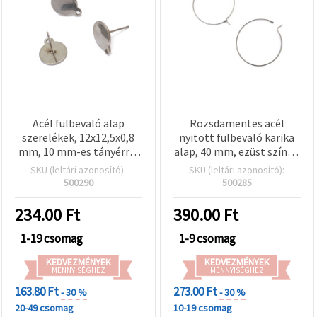
Acél fülbevaló alap
Rozsdamentes acél
szerelékek, 12x12,5x0,8
nyitott fülbevaló karika
mm, 10 mm-es tányérral
alap, 40 mm, ezüst színű -
és 1 mm-es lyukkal, ezüst
10 db
SKU (leltári azonosító):
SKU (leltári azonosító):
színű - 4 db
500290
500285
234.00
Ft
390.00
Ft
1-19 csomag
1-9 csomag
KEDVEZMÉNYEK
KEDVEZMÉNYEK
MENNYISÉGHEZ
MENNYISÉGHEZ
163.80 Ft
273.00 Ft
- 30 %
- 30 %
20-49 csomag
10-19 csomag