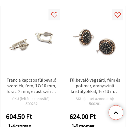
Francia kapcsos fülbevaló
Fülbevaló végzáró, fém és
szerelék, fém, 17x10 mm,
polimer, aranyszínű
furat: 2 mm, ezüst szín - 4
kristályokkal, 16x13 mm,
db
stift 11 mm, furat 1,5 mm,
SKU (leltári azonosító):
SKU (leltári azonosító):
fekete, 2 db
500282
500281
604.50
Ft
624.00
Ft
1-4 csomag
1-9 csomag