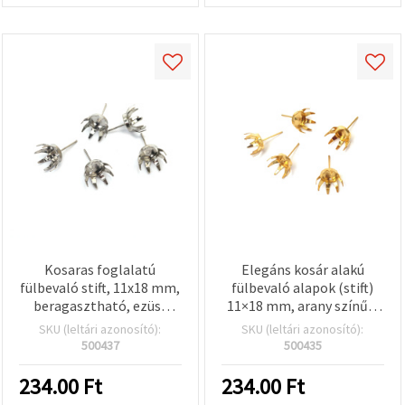
Kosaras foglalatú
Elegáns kosár alakú
fülbevaló stift, 11x18 mm,
fülbevaló alapok (stift)
beragasztható, ezüst
11×18 mm, arany színű –
színű – 10 db
10 db, kreatív hobbi
SKU (leltári azonosító):
SKU (leltári azonosító):
ékszerkészítéshez
500437
500435
234.00
Ft
234.00
Ft