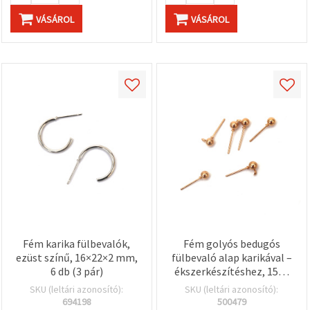
VÁSÁROL
VÁSÁROL
Fém karika fülbevalók,
Fém golyós bedugós
ezüst színű, 16×22×2 mm,
fülbevaló alap karikával –
6 db (3 pár)
ékszerkészítéshez, 15×6
mm, furat: 1,5 mm, arany
SKU (leltári azonosító):
SKU (leltári azonosító):
szín – 10 db
694198
500479