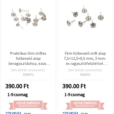
Praktikus fém stiftes
Fém fülbevaló stift alap
fülbevaló alap
7,5×12,5×0,5 mm, 3 mm-
beragasztáshoz, ezüst
es ragasztófelülettel,
színű, 8×14×0,5 mm,
ezüst színű – 20 db
SKU (leltári azonosító):
SKU (leltári azonosító):
belső átmérő 4 mm – 20
500472
500471
db, tökéletes DIY/hobbi
ékszerkészítéshez
390.00
Ft
390.00
Ft
1-9 csomag
1-9 csomag
KEDVEZMÉNYEK
KEDVEZMÉNYEK
MENNYISÉGHEZ
MENNYISÉGHEZ
273.00 Ft
273.00 Ft
- 30 %
- 30 %