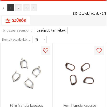
valamint
relevánsabb
‹
1
2
3
›
tartalmat
135 tételek | oldalak 1/3
és
hirdetéseket
SZŰRŐK
jelenítsünk
meg,
beleértve
rendezési szempont:
analitikai és
marketingpartnereink
Elemek oldalanként:
segítségével
is.
Az "Összes
elfogadása"
gombra
kattintva
elfogadhatja
az összes
sütit, vagy
a
Beállításokban
megadhatja
preferenciáit
az adott
típusú sütik
kiválasztásával
és a
Fém francia kapcsos
Fém francia kapcsos