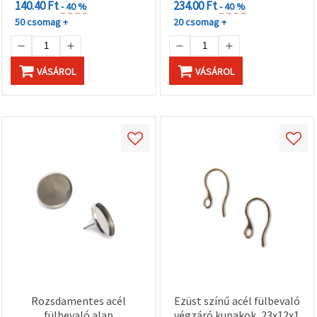
140.40 Ft
234.00 Ft
- 40 %
- 40 %
50 csomag +
20 csomag +
VÁSÁROL
VÁSÁROL
Rozsdamentes acél
Ezüst színű acél fülbevaló
fülbevaló alap
végzáró kupakok, 23x12x1