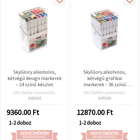
SkyGlory alkoholos,
SkyGlory alkoholos,
kétvégű design markerek
kétvégű grafikai
– 24 színű készlet
markerek – 36 színű
vegyes készlet
SKU (leltári azonosító):
SKU (leltári azonosító):
845042
845043
9360.00
Ft
12870.00
Ft
1-2 doboz
1-2 doboz
KEDVEZMÉNYEK
KEDVEZMÉNYEK
MENNYISÉGHEZ
MENNYISÉGHEZ