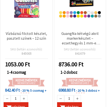
Vízbázisú filctoll készlet,
GuangNa kétvégű akril
pasztell színek – 12 szín
markerkészlet –
ecsethegy és 1 mm-es
tűfilc, 24 szín
SKU (leltári azonosító):
SKU (leltári azonosító):
845005
841679
1053.00
Ft
8736.00
Ft
1-4 csomag
1-2 doboz
KEDVEZMÉNYEK
KEDVEZMÉNYEK
MENNYISÉGHEZ
MENNYISÉGHEZ
842.40 Ft
6988.80 Ft
- 20 %
5 csomag +
- 20 %
3 doboz +