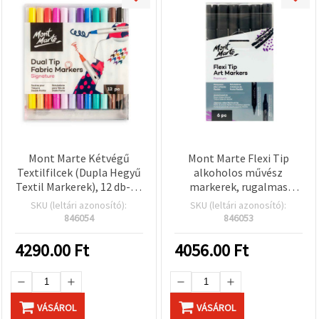
Mont Marte Kétvégű
Mont Marte Flexi Tip
Textilfilcek (Dupla Hegyű
alkoholos művész
Textil Markerek), 12 db-os
markerek, rugalmas
készlet, vegyes színek
ecsetheggyel, szürke
SKU (leltári azonosító):
SKU (leltári azonosító):
árnyalatok, 6 darabos
846054
846053
készlet
4290.00
Ft
4056.00
Ft
VÁSÁROL
VÁSÁROL