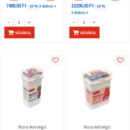
7488.00 Ft
10296.00 Ft
- 20 %
3 doboz +
- 20 %
3 doboz +
VÁSÁROL
VÁSÁROL
Nora ikervégű
Nora kétvégű