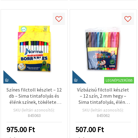
LEGNÉPSZERŰBB
ÚJ
ÚJ
Színes filctoll készlet – 12
Vízbázisú filctoll készlet
db – Sima tintafolyás és
– 12 szín, 2 mm hegy –
élénk színek, tökéletes
Sima tintafolyás, élénk
rajzoláshoz, színezéshez,
pigmentek és precíz
SKU (leltári azonosító):
SKU (leltári azonosító):
iskolába és kreatív
kontroll rajzoláshoz,
845063
845062
kézműves projektekhez –
színezéshez és iskolai
EM ART
projektekhez
975.00
Ft
507.00
Ft