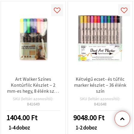
Art Walker Színes
Kétvégű ecset- és tűfilc
Kontúrfilc Készlet – 2
marker készlet – 36 élénk
mm-es hegy, 8 élénk szín,
szín
univerzális rajzoláshoz,
SKU (leltári azonosító):
SKU (leltári azonosító):
kontúrozáshoz,
841649
841648
kalligráfiához,
scrapbookinghoz és
1404.00
Ft
9048.00
Ft
kézműves projektekhez
1-4 doboz
1-2 doboz