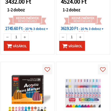
3432.00
Ft
4524.00
Ft
1-2 doboz
1-2 doboz
KEDVEZMÉNYEK
KEDVEZMÉNYEK
MENNYISÉGHEZ
MENNYISÉGHEZ
2745.60 Ft
3619.20 Ft
- 20 %
3 doboz +
- 20 %
3 doboz +
VÁSÁROL
VÁSÁROL