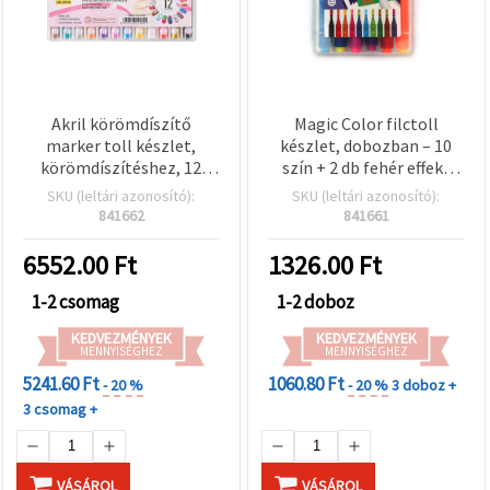
Akril körömdíszítő
Magic Color filctoll
marker toll készlet,
készlet, dobozban – 10
körömdíszítéshez, 12
szín + 2 db fehér effekt
vegyes szín
filctoll
SKU (leltári azonosító):
SKU (leltári azonosító):
841662
841661
6552.00
Ft
1326.00
Ft
1-2 csomag
1-2 doboz
KEDVEZMÉNYEK
KEDVEZMÉNYEK
MENNYISÉGHEZ
MENNYISÉGHEZ
5241.60 Ft
1060.80 Ft
- 20 %
- 20 %
3 doboz +
3 csomag +
VÁSÁROL
VÁSÁROL