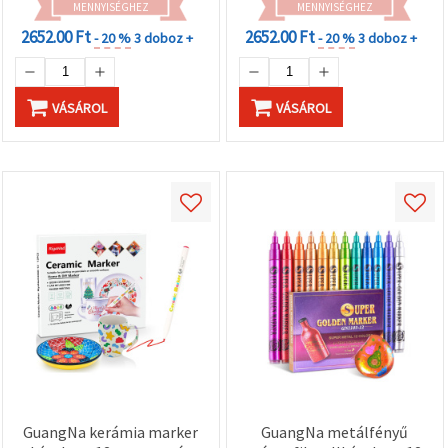
MENNYISÉGHEZ
MENNYISÉGHEZ
2652.00 Ft
2652.00 Ft
- 20 %
3 doboz +
- 20 %
3 doboz +
VÁSÁROL
VÁSÁROL
GuangNa kerámia marker
GuangNa metálfényű