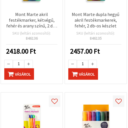
Mont Marte akril
Mont Marte dupla hegyű
festékmarker, kétvégű,
akril festékmarkerek,
fehér és arany színű, 2 db-
fehér, 2 db-os készlet
os készlet
SKU (leltári azonosító):
SKU (leltári azonosító):
846136
846135
2418.00
Ft
2457.00
Ft
VÁSÁROL
VÁSÁROL