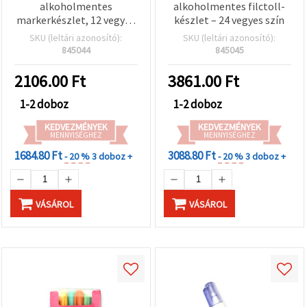
alkoholmentes
alkoholmentes filctoll-
markerkészlet, 12 vegyes
készlet – 24 vegyes szín
szín
SKU (leltári azonosító):
SKU (leltári azonosító):
845044
845045
2106.00
Ft
3861.00
Ft
1-2 doboz
1-2 doboz
KEDVEZMÉNYEK
KEDVEZMÉNYEK
MENNYISÉGHEZ
MENNYISÉGHEZ
1684.80 Ft
3088.80 Ft
- 20 %
3 doboz +
- 20 %
3 doboz +
VÁSÁROL
VÁSÁROL