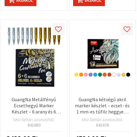
VÁSÁROL
VÁSÁROL
GuangNa Metálfényű
GuangNa kétvégű akril
Ecsethegyű Marker
marker készlet – ecset- és
Készlet – 6 arany és 6
1 mm-es tűfilc heggyel –
ezüst
12 szín
SKU (leltári azonosító):
SKU (leltári azonosító):
841680
841678