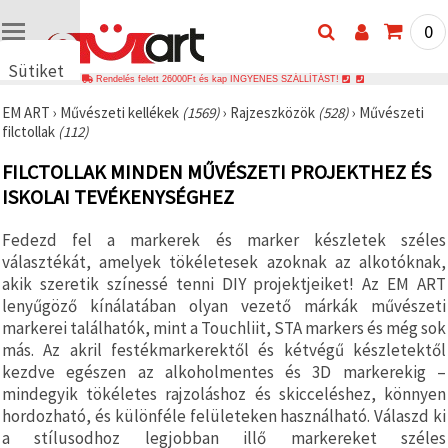
0
Sütiket
Rendelés felett 26000Ft és kap INGYENES SZÁLLÍTÁST!
használunk
EM ART
›
Művészeti kellékek
(1569)
›
Rajzeszközök
(528)
›
Művészeti
🍪 Cookie-
filctollak
(112)
kat és
hasonló
FILCTOLLAK MINDEN MŰVÉSZETI PROJEKTHEZ ÉS
technológiákat
használunk
ISKOLAI TEVÉKENYSÉGHEZ
annak
érdekében,
hogy
Fedezd fel a markerek és marker készletek széles
biztosítsuk
választékát, amelyek tökéletesek azoknak az alkotóknak,
a weboldal
megfelelő
akik szeretik színessé tenni DIY projektjeiket! Az EM ART
működését,
lenyűgöző kínálatában olyan vezető márkák művészeti
javítsuk az
markerei találhatók, mint a Touchliit, STA markers és még sok
Ön
felhasználói
más. Az akril festékmarkerektől és kétvégű készletektől
élményét,
kezdve egészen az alkoholmentes és 3D markerekig –
és az Ön
mindegyik tökéletes rajzoláshoz és skicceléshez, könnyen
hozzájárulásával
elemezzük
hordozható, és különféle felületeken használható. Válaszd ki
a
a stílusodhoz legjobban illő markereket széles
forgalmat,