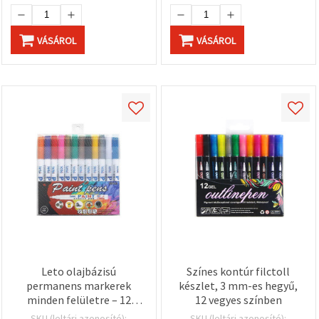
VÁSÁROL
VÁSÁROL
Leto olajbázisú
Színes kontúr filctoll
permanens markerek
készlet, 3 mm-es hegyű,
minden felületre – 12
12 vegyes színben
színű készlet
SKU (leltári azonosító):
SKU (leltári azonosító):