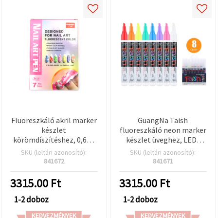
Fluoreszkáló akril marker
GuangNa Taish
készlet
fluoreszkáló neon marker
körömdíszítéshez, 0,6–1
készlet üveghez, LED-
mm, GuangNa – 7 szín
kijelzőkhöz és
SKU (leltári azonosító):
SKU (leltári azonosító):
fehértáblához – 8 vegyes
841672
841671
szín (piros, narancs,
sárga, zöld, kék, lila,
3315.00
Ft
3315.00
Ft
rózsaszín, fehér), 5 mm-
es vésőhegy
1-2 doboz
1-2 doboz
KEDVEZMÉNYEK
KEDVEZMÉNYEK