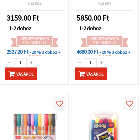
841664
841663
3159.00
Ft
5850.00
Ft
1-2 doboz
1-2 doboz
KEDVEZMÉNYEK
KEDVEZMÉNYEK
MENNYISÉGHEZ
MENNYISÉGHEZ
2527.20 Ft
4680.00 Ft
- 20 %
3 doboz +
- 20 %
3 doboz +
VÁSÁROL
VÁSÁROL