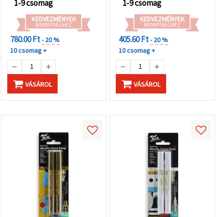
1-9 csomag
1-9 csomag
KEDVEZMÉNYEK
KEDVEZMÉNYEK
MENNYISÉGHEZ
MENNYISÉGHEZ
780.00 Ft
405.60 Ft
- 20 %
- 20 %
10 csomag +
10 csomag +
VÁSÁROL
VÁSÁROL