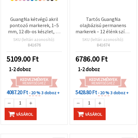
GuangNa kétvégű akril
Tartós GuangNa
pontozó markerek, 1–5
olajbázisú permanens
mm, 12 db-os készlet, 24
markerek – 12 élénk szín –
szín
íráshoz és dekoráláshoz
SKU (leltári azonosító):
SKU (leltári azonosító):
minden felületre
841676
841674
5109.00
Ft
6786.00
Ft
1-2 doboz
1-2 doboz
KEDVEZMÉNYEK
KEDVEZMÉNYEK
MENNYISÉGHEZ
MENNYISÉGHEZ
4087.20 Ft
5428.80 Ft
- 20 %
3 doboz +
- 20 %
3 doboz +
VÁSÁROL
VÁSÁROL