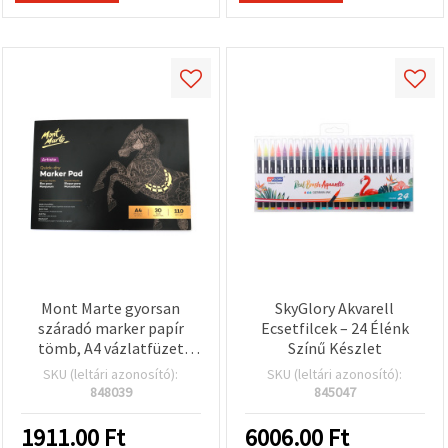
Mont Marte gyorsan
SkyGlory Akvarell
száradó marker papír
Ecsetfilcek – 24 Élénk
tömb, A4 vázlatfüzet
Színű Készlet
markerekhez, 110 g/m²,
SKU (leltári azonosító):
SKU (leltári azonosító):
30 lap, 297 × 210 mm
848039
845047
1911.00
Ft
6006.00
Ft