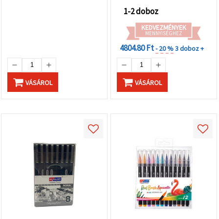
1-2 doboz
KEDVEZMÉNYEK
MENNYISÉGHEZ
4804.80 Ft
- 20 %
3 doboz +
VÁSÁROL
VÁSÁROL