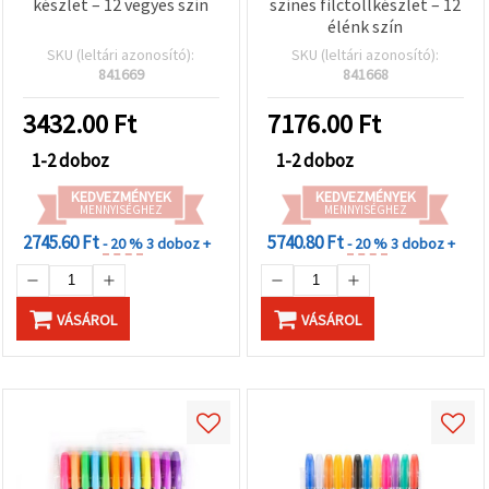
készlet – 12 vegyes szín
színes filctollkészlet – 12
élénk szín
SKU (leltári azonosító):
SKU (leltári azonosító):
841669
841668
3432.00
Ft
7176.00
Ft
1-2 doboz
1-2 doboz
KEDVEZMÉNYEK
KEDVEZMÉNYEK
MENNYISÉGHEZ
MENNYISÉGHEZ
2745.60 Ft
5740.80 Ft
- 20 %
3 doboz +
- 20 %
3 doboz +
VÁSÁROL
VÁSÁROL