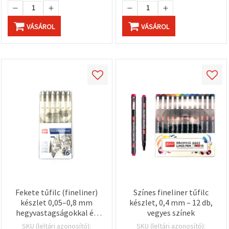
VÁSÁROL
VÁSÁROL
Fekete tűfilc (fineliner)
Színes fineliner tűfilc
készlet 0,05–0,8 mm
készlet, 0,4 mm – 12 db,
hegyvastagságokkal és
vegyes színek
BR ecsetheggyel – 6 db
SKU (leltári azonosító):
SKU (leltári azonosító):