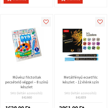
Művész filctollak
Metálfényű ecsetfilc
pecsételő véggel – 8 színű
készlet - 12 élénk szín
készlet
SKU (leltári azonosító):
SKU (leltári azonosító):
841660
841659