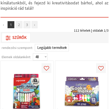
valamint
kínálatunkból, és fejezd ki kreativitásodat bárhol, ahol az
relevánsabb
inspiráció rád talál!
tartalmat
és
hirdetéseket
jelenítsünk
‹
1
2
3
›
meg,
beleértve
112 tételek | oldalak 1/3
analitikai és
SZŰRŐK
marketingpartnereink
segítségével
is.
rendezési szempont:
Az "Összes
elfogadása"
Elemek oldalanként:
gombra
kattintva
elfogadhatja
az összes
sütit, vagy
a
Beállításokban
megadhatja
preferenciáit
az adott
típusú sütik
kiválasztásával
és a