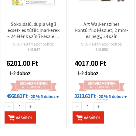
Sokoldalú, dupla végű
Art Walker színes
ecset- és tűfilc markerek
kontúrfilc készlet, 2 mm-
– 24 élénk színű készlet –
es hegy, 24 szín
kreatív rajzoláshoz,
SKU (leltári azonosító):
SKU (leltári azonosító):
kalligráfiához és
841647
841650
művészeti projektekhez
6201.00
Ft
4017.00
Ft
1-2 doboz
1-2 doboz
KEDVEZMÉNYEK
KEDVEZMÉNYEK
MENNYISÉGHEZ
MENNYISÉGHEZ
4960.80 Ft
3213.60 Ft
- 20 %
3 doboz +
- 20 %
3 doboz +
VÁSÁROL
VÁSÁROL