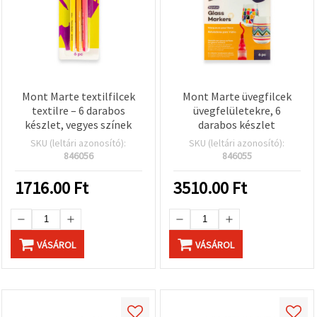
Mont Marte textilfilcek
Mont Marte üvegfilcek
textilre – 6 darabos
üvegfelületekre, 6
készlet, vegyes színek
darabos készlet
SKU (leltári azonosító):
SKU (leltári azonosító):
846056
846055
1716.00
Ft
3510.00
Ft
VÁSÁROL
VÁSÁROL