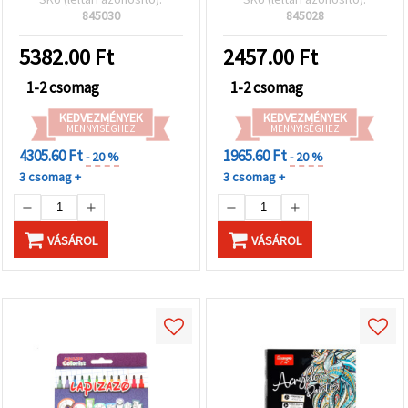
845030
845028
5382.00
Ft
2457.00
Ft
1-2 csomag
1-2 csomag
KEDVEZMÉNYEK
KEDVEZMÉNYEK
MENNYISÉGHEZ
MENNYISÉGHEZ
4305.60 Ft
1965.60 Ft
- 20 %
- 20 %
3 csomag +
3 csomag +
VÁSÁROL
VÁSÁROL