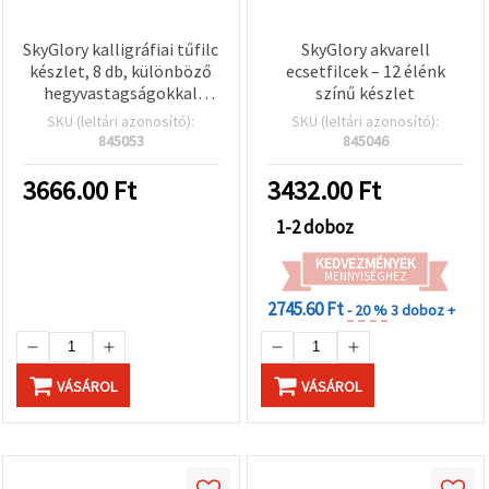
SkyGlory kalligráfiai tűfilc
SkyGlory akvarell
készlet, 8 db, különböző
ecsetfilcek – 12 élénk
hegyvastagságokkal
színű készlet
(0,05–0,8 mm)
SKU (leltári azonosító):
SKU (leltári azonosító):
845053
845046
3666.00
Ft
3432.00
Ft
1-2 doboz
KEDVEZMÉNYEK
MENNYISÉGHEZ
2745.60 Ft
- 20 %
3 doboz +
VÁSÁROL
VÁSÁROL