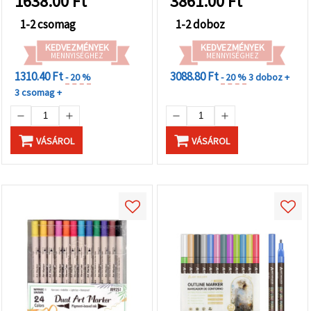
1638.00
Ft
3861.00
Ft
1-2 csomag
1-2 doboz
KEDVEZMÉNYEK
KEDVEZMÉNYEK
MENNYISÉGHEZ
MENNYISÉGHEZ
1310.40 Ft
3088.80 Ft
- 20 %
- 20 %
3 doboz +
3 csomag +
VÁSÁROL
VÁSÁROL