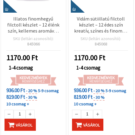
"Mentés"
gombra
kattintva.
ÚJ
ÚJ
Illatos finomhegyű
Vidám sütiillatú filctoll
filctoll készlet – 12 élénk
készlet – 12 édes szín
Fogadja
szín, kellemes aromával,
kreatív, színes és finoman
el
kreatív gyerekeknek és
mókás rajzoláshoz,
SKU (leltári azonosító):
SKU (leltári azonosító):
mindet
rajongó alkotóknak
hobby & kreatív
845066
845068
kellékekhez
Beállítások
1170.00
Ft
1170.00
Ft
1-4 csomag
1-4 csomag
KEDVEZMÉNYEK
KEDVEZMÉNYEK
MENNYISÉGHEZ
MENNYISÉGHEZ
936.00 Ft
936.00 Ft
- 20 %
5-9 csomag
- 20 %
5-9 csomag
819.00 Ft
819.00 Ft
- 30 %
- 30 %
10 csomag +
10 csomag +
VÁSÁROL
VÁSÁROL