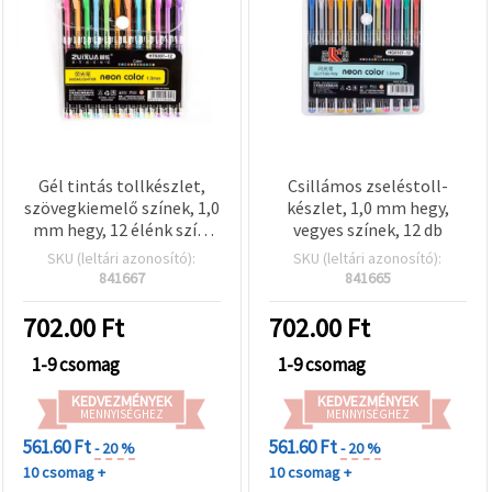
Gél tintás tollkészlet,
Csillámos zseléstoll-
szövegkiemelő színek, 1,0
készlet, 1,0 mm hegy,
mm hegy, 12 élénk szín,
vegyes színek, 12 db
vegyes, kreatív hobbihoz
SKU (leltári azonosító):
SKU (leltári azonosító):
841667
841665
702.00
Ft
702.00
Ft
1-9 csomag
1-9 csomag
KEDVEZMÉNYEK
KEDVEZMÉNYEK
MENNYISÉGHEZ
MENNYISÉGHEZ
561.60 Ft
561.60 Ft
- 20 %
- 20 %
10 csomag +
10 csomag +