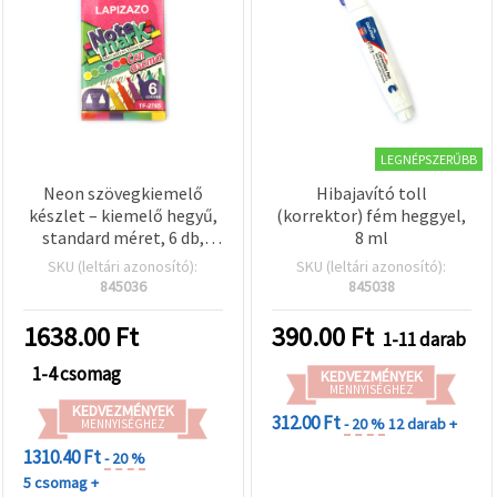
LEGNÉPSZERŰBB
Neon szövegkiemelő
Hibajavító toll
készlet – kiemelő hegyű,
(korrektor) fém heggyel,
standard méret, 6 db,
8 ml
vegyes színek – iskolába,
SKU (leltári azonosító):
SKU (leltári azonosító):
irodába és tankönyvekhez
845036
845038
1638.00
Ft
390.00
Ft
1-11 darab
1-4 csomag
KEDVEZMÉNYEK
MENNYISÉGHEZ
KEDVEZMÉNYEK
312.00 Ft
- 20 %
12 darab +
MENNYISÉGHEZ
1310.40 Ft
- 20 %
5 csomag +