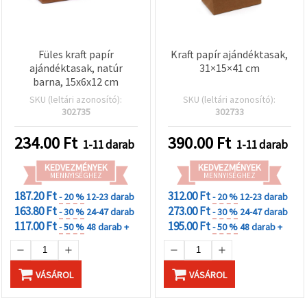
Füles kraft papír
Kraft papír ajándéktasak,
ajándéktasak, natúr
31×15×41 cm
barna, 15x6x12 cm
SKU (leltári azonosító):
SKU (leltári azonosító):
302735
302733
234.00
Ft
390.00
Ft
1-11 darab
1-11 darab
KEDVEZMÉNYEK
KEDVEZMÉNYEK
MENNYISÉGHEZ
MENNYISÉGHEZ
187.20 Ft
312.00 Ft
- 20 %
12-23 darab
- 20 %
12-23 darab
163.80 Ft
273.00 Ft
- 30 %
24-47 darab
- 30 %
24-47 darab
117.00 Ft
195.00 Ft
- 50 %
48 darab +
- 50 %
48 darab +
VÁSÁROL
VÁSÁROL