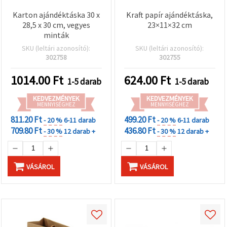
Karton ajándéktáska 30 x
Kraft papír ajándéktáska,
28,5 x 30 cm, vegyes
23×11×32 cm
minták
SKU (leltári azonosító):
SKU (leltári azonosító):
302758
302755
1014.00
Ft
624.00
Ft
1-5 darab
1-5 darab
KEDVEZMÉNYEK
KEDVEZMÉNYEK
MENNYISÉGHEZ
MENNYISÉGHEZ
811.20 Ft
499.20 Ft
- 20 %
6-11 darab
- 20 %
6-11 darab
709.80 Ft
436.80 Ft
- 30 %
12 darab +
- 30 %
12 darab +
VÁSÁROL
VÁSÁROL