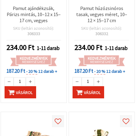
Pamut ajándékzsák,
Pamut húzózsinóros
Párizs mintás, 10–12 x 15–
tasak, vegyes méret, 10–
17 cm, vegyes
12 × 15–17 cm
SKU (leltári azonosító):
SKU (leltári azonosító):
306333
306332
234.00
Ft
234.00
Ft
1-11 darab
1-11 darab
KEDVEZMÉNYEK
KEDVEZMÉNYEK
MENNYISÉGHEZ
MENNYISÉGHEZ
187.20 Ft
187.20 Ft
- 20 %
12 darab +
- 20 %
12 darab +
VÁSÁROL
VÁSÁROL