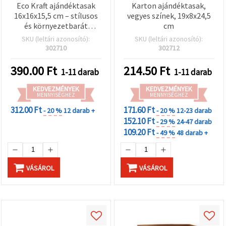
Eco Kraft ajándéktasak
Karton ajándéktasak,
16x16x15,5 cm – stílusos
vegyes színek, 19x8x24,5
és környezetbarát
cm
csomagolás különleges
SKU (leltári azonosító):
SKU (leltári azonosító):
ajándékokhoz, kreatív
302710
302712
hobbi kellékekhez
390.00
Ft
214.50
Ft
1-11 darab
1-11 darab
KEDVEZMÉNYEK
KEDVEZMÉNYEK
MENNYISÉGHEZ
MENNYISÉGHEZ
312.00 Ft
171.60 Ft
- 20 %
12 darab +
- 20 %
12-23 darab
152.10 Ft
- 29 %
24-47 darab
109.20 Ft
- 49 %
48 darab +
VÁSÁROL
VÁSÁROL