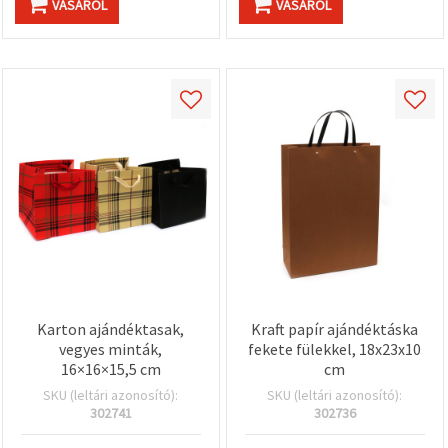
VÁSÁROL
VÁSÁROL
Karton ajándéktasak,
Kraft papír ajándéktáska
vegyes minták,
fekete fülekkel, 18x23x10
16×16×15,5 cm
cm
SKU (leltári azonosító):
SKU (leltári azonosító):
302741
302736