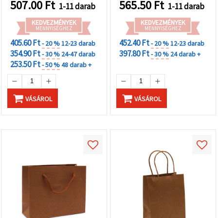
507.00
Ft
565.50
Ft
1-11 darab
1-11 darab
KEDVEZMÉNYEK
KEDVEZMÉNYEK
MENNYISÉGHEZ
MENNYISÉGHEZ
405.60 Ft
452.40 Ft
- 20 %
12-23 darab
- 20 %
12-23 darab
354.90 Ft
397.80 Ft
- 30 %
24-47 darab
- 30 %
24 darab +
253.50 Ft
- 50 %
48 darab +
VÁSÁROL
VÁSÁROL