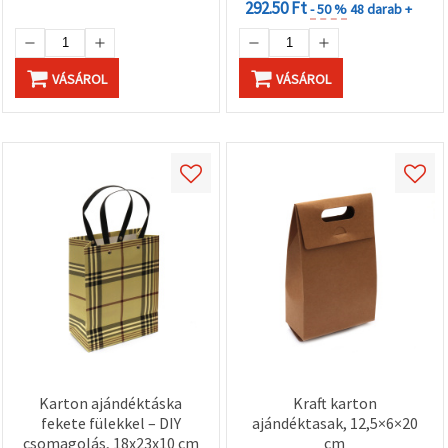
292.50 Ft
- 50 %
48 darab +
VÁSÁROL
VÁSÁROL
Karton ajándéktáska
Kraft karton
fekete fülekkel – DIY
ajándéktasak, 12,5×6×20
csomagolás, 18x23x10 cm
cm