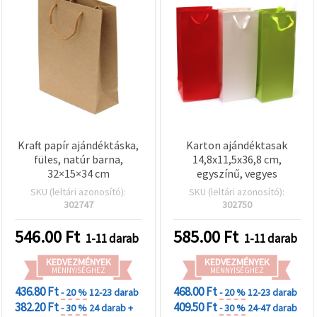
Kraft papír ajándéktáska,
Karton ajándéktasak
füles, natúr barna,
14,8x11,5x36,8 cm,
32×15×34 cm
egyszínű, vegyes
SKU (leltári azonosító):
SKU (leltári azonosító):
302747
302750
546.00
Ft
585.00
Ft
1-11 darab
1-11 darab
KEDVEZMÉNYEK
KEDVEZMÉNYEK
MENNYISÉGHEZ
MENNYISÉGHEZ
436.80 Ft
468.00 Ft
- 20 %
12-23 darab
- 20 %
12-23 darab
382.20 Ft
409.50 Ft
- 30 %
24 darab +
- 30 %
24-47 darab