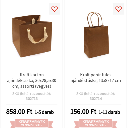
Kraft karton
Kraft papír füles
ajándéktáska, 30x28,5x30
ajándéktáska, 13x8x17 cm
cm, assorti (vegyes)
SKU (leltári azonosító):
SKU (leltári azonosító):
302713
302714
858.00
Ft
156.00
Ft
1-5 darab
1-11 darab
KEDVEZMÉNYEK
KEDVEZMÉNYEK
MENNYISÉGHEZ
MENNYISÉGHEZ