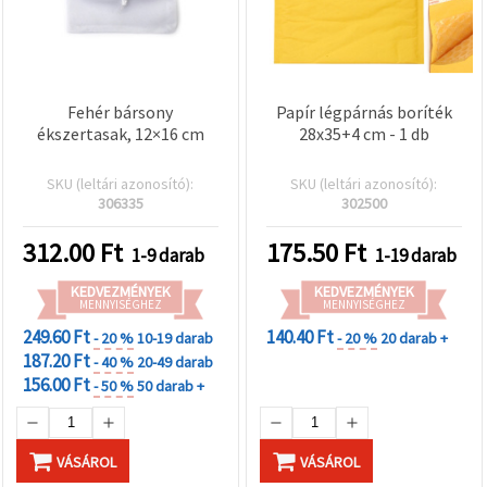
Fehér bársony
Papír légpárnás boríték
ékszertasak, 12×16 cm
28x35+4 cm - 1 db
SKU (leltári azonosító):
SKU (leltári azonosító):
306335
302500
312.00
Ft
175.50
Ft
1-9 darab
1-19 darab
KEDVEZMÉNYEK
KEDVEZMÉNYEK
MENNYISÉGHEZ
MENNYISÉGHEZ
249.60 Ft
140.40 Ft
- 20 %
10-19 darab
- 20 %
20 darab +
187.20 Ft
- 40 %
20-49 darab
156.00 Ft
- 50 %
50 darab +
VÁSÁROL
VÁSÁROL