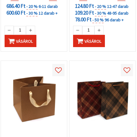
686.40 Ft
124.80 Ft
- 20 %
6-11 darab
- 20 %
12-47 darab
600.60 Ft
109.20 Ft
- 30 %
12 darab +
- 30 %
48-95 darab
78.00 Ft
- 50 %
96 darab +
VÁSÁROL
VÁSÁROL