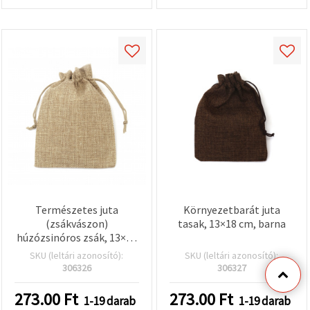
Természetes juta
Környezetbarát juta
(zsákvászon)
tasak, 13×18 cm, barna
húzózsinóros zsák, 13×18
cm
SKU (leltári azonosító):
SKU (leltári azonosító):
306326
306327
273.00
Ft
273.00
Ft
1-19 darab
1-19 darab