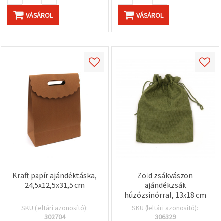
VÁSÁROL
VÁSÁROL
Kraft papír ajándéktáska,
Zöld zsákvászon
24,5x12,5x31,5 cm
ajándékzsák
húzózsinórral, 13x18 cm
SKU (leltári azonosító):
SKU (leltári azonosító):
302704
306329