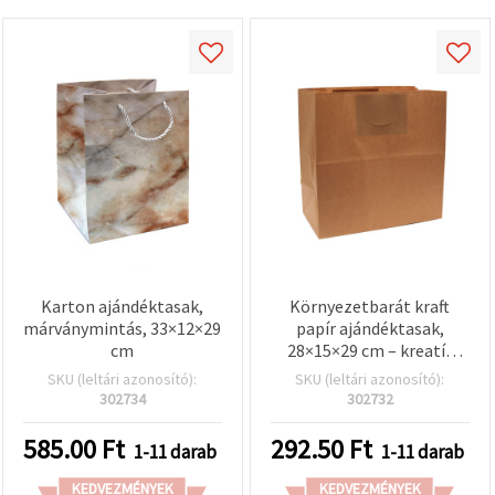
Karton ajándéktasak,
Környezetbarát kraft
márványmintás, 33×12×29
papír ajándéktasak,
cm
28×15×29 cm – kreatív
hobbi és kézműves
SKU (leltári azonosító):
SKU (leltári azonosító):
csomagoláshoz
302734
302732
585.00
Ft
292.50
Ft
1-11 darab
1-11 darab
KEDVEZMÉNYEK
KEDVEZMÉNYEK