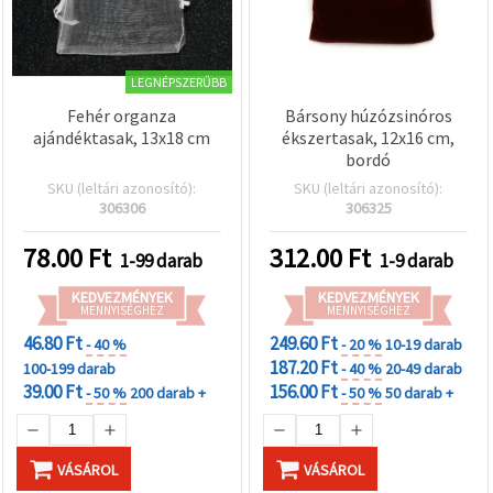
LEGNÉPSZERŰBB
Fehér organza
Bársony húzózsinóros
ajándéktasak, 13x18 cm
ékszertasak, 12x16 cm,
bordó
SKU (leltári azonosító):
SKU (leltári azonosító):
306306
306325
78.00
Ft
312.00
Ft
1-99 darab
1-9 darab
KEDVEZMÉNYEK
KEDVEZMÉNYEK
MENNYISÉGHEZ
MENNYISÉGHEZ
46.80 Ft
249.60 Ft
- 40 %
- 20 %
10-19 darab
187.20 Ft
100-199 darab
- 40 %
20-49 darab
39.00 Ft
156.00 Ft
- 50 %
200 darab +
- 50 %
50 darab +
VÁSÁROL
VÁSÁROL