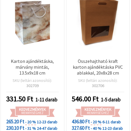
Karton ajándéktáska,
Összehajtható kraft
márvány mintás,
karton ajándéktáska PVC
13.5x9x18 cm
ablakkal, 20x8x28 cm
SKU (leltári azonosító):
SKU (leltári azonosító):
302709
302706
331.50
Ft
546.00
Ft
1-11 darab
1-5 darab
KEDVEZMÉNYEK
KEDVEZMÉNYEK
MENNYISÉGHEZ
MENNYISÉGHEZ
265.20 Ft
436.80 Ft
- 20 %
12-23 darab
- 20 %
6-11 darab
230.10 Ft
327.60 Ft
- 31 %
24-47 darab
- 40 %
12-23 darab