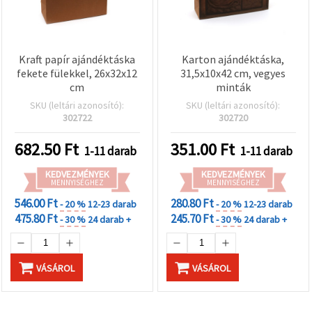
Kraft papír ajándéktáska
Karton ajándéktáska,
fekete fülekkel, 26x32x12
31,5x10x42 cm, vegyes
cm
minták
SKU (leltári azonosító):
SKU (leltári azonosító):
302722
302720
682.50
Ft
351.00
Ft
1-11 darab
1-11 darab
KEDVEZMÉNYEK
KEDVEZMÉNYEK
MENNYISÉGHEZ
MENNYISÉGHEZ
546.00 Ft
280.80 Ft
- 20 %
12-23 darab
- 20 %
12-23 darab
475.80 Ft
245.70 Ft
- 30 %
24 darab +
- 30 %
24 darab +
VÁSÁROL
VÁSÁROL