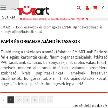
0
Sütiket
Rendelés felett 26000Ft és kap INGYENES SZÁLLÍTÁST!
használunk
EM ART
›
Hobbi eszközök és csomagolás
(1714)
›
Ajándékcsomagolás
🍪 Cookie-
(1024)
›
Ajándéktáskák
(193)
kat és
hasonló
PAPÍR ÉS ORGANZA AJÁNDÉKTASAKOK
technológiákat
használunk
annak
Találd meg a tökéletes ajándéktáskát az EM ART-nál! Fedezd
érdekében,
hogy
fel elegáns kartontáskáink, finom organza zsákjaink, átlátszó
biztosítsuk
PVC tasakjaink és luxus bársonyzsákjaink széles választékát,
a weboldal
amelyek minden alkalomra ideálisak, valamint személyre
megfelelő
működését,
szabható kraft papírtáskáinkat, amelyek kreatívan
javítsuk az
díszíthetők. Böngéssz több mint 200 ajándéktáska közül,
Ön
hogy ajándékaid igazán különlegesek legyenek!
felhasználói
élményét,
és az Ön
hozzájárulásával
elemezzük
‹
1
2
3
4
5
›
a
193 tételek | oldalak 1/5
forgalmat,