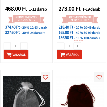
468.00
Ft
273.00
Ft
1-11 darab
1-19 darab
KEDVEZMÉNYEK
KEDVEZMÉNYEK
MENNYISÉGHEZ
MENNYISÉGHEZ
374.40 Ft
218.40 Ft
- 20 %
12-23 darab
- 20 %
20-49 darab
327.60 Ft
163.80 Ft
- 30 %
24 darab +
- 40 %
50-99 darab
136.50 Ft
- 50 %
100 darab +
VÁSÁROL
VÁSÁROL