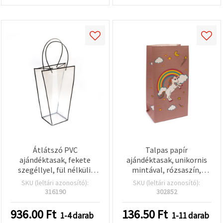
Átlátszó PVC
Talpas papír
ajándéktasak, fekete
ajándéktasak, unikornis
szegéllyel, fül nélküli,
mintával, rózsaszín,
28×15×42,5 cm
matricákkal, 11.5x8x21 cm
SKU (leltári azonosító):
SKU (leltári azonosító):
316190
302852
936.00
Ft
136.50
Ft
1-4 darab
1-11 darab