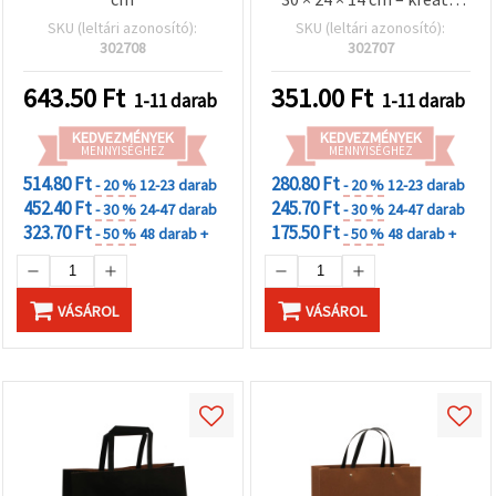
csomagoláshoz
SKU (leltári azonosító):
SKU (leltári azonosító):
302708
302707
643.50
Ft
351.00
Ft
1-11 darab
1-11 darab
KEDVEZMÉNYEK
KEDVEZMÉNYEK
MENNYISÉGHEZ
MENNYISÉGHEZ
514.80 Ft
280.80 Ft
- 20 %
12-23 darab
- 20 %
12-23 darab
452.40 Ft
245.70 Ft
- 30 %
24-47 darab
- 30 %
24-47 darab
323.70 Ft
175.50 Ft
- 50 %
48 darab +
- 50 %
48 darab +
VÁSÁROL
VÁSÁROL