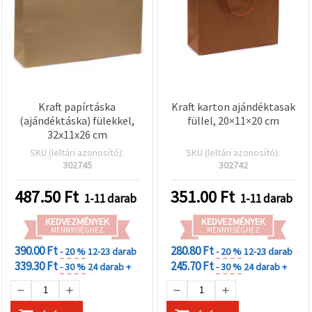
Kraft papírtáska
Kraft karton ajándéktasak
(ajándéktáska) fülekkel,
füllel, 20×11×20 cm
32x11x26 cm
SKU (leltári azonosító):
SKU (leltári azonosító):
302745
302742
487.50
Ft
351.00
Ft
1-11 darab
1-11 darab
KEDVEZMÉNYEK
KEDVEZMÉNYEK
MENNYISÉGHEZ
MENNYISÉGHEZ
390.00 Ft
280.80 Ft
- 20 %
12-23 darab
- 20 %
12-23 darab
339.30 Ft
245.70 Ft
- 30 %
24 darab +
- 30 %
24 darab +