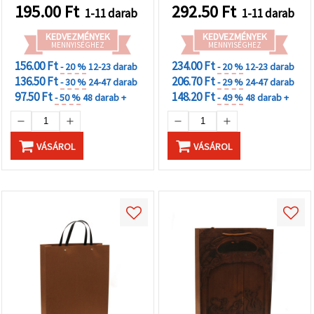
195.00
Ft
292.50
Ft
1-11 darab
1-11 darab
KEDVEZMÉNYEK
KEDVEZMÉNYEK
MENNYISÉGHEZ
MENNYISÉGHEZ
156.00 Ft
234.00 Ft
- 20 %
12-23 darab
- 20 %
12-23 darab
136.50 Ft
206.70 Ft
- 30 %
24-47 darab
- 29 %
24-47 darab
97.50 Ft
148.20 Ft
- 50 %
48 darab +
- 49 %
48 darab +
VÁSÁROL
VÁSÁROL