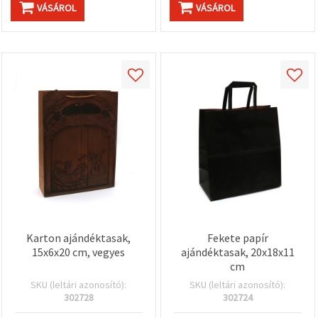
VÁSÁROL
VÁSÁROL
Karton ajándéktasak,
Fekete papír
15x6x20 cm, vegyes
ajándéktasak, 20x18x11
cm
SKU (leltári azonosító):
SKU (leltári azonosító):
302728
302724