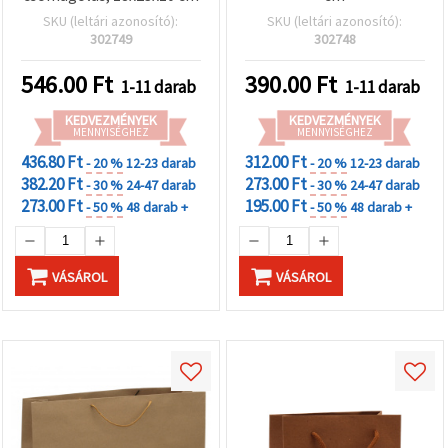
SKU (leltári azonosító):
SKU (leltári azonosító):
302749
302748
546.00
Ft
390.00
Ft
1-11 darab
1-11 darab
KEDVEZMÉNYEK
KEDVEZMÉNYEK
MENNYISÉGHEZ
MENNYISÉGHEZ
436.80 Ft
312.00 Ft
- 20 %
12-23 darab
- 20 %
12-23 darab
382.20 Ft
273.00 Ft
- 30 %
24-47 darab
- 30 %
24-47 darab
273.00 Ft
195.00 Ft
- 50 %
48 darab +
- 50 %
48 darab +
VÁSÁROL
VÁSÁROL