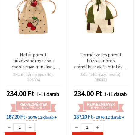
Natúr pamut
Természetes pamut
húzózsinóros tasak
húzózsinóros
cseresznye mintával,
ajándéktasak fa mintával,
vegyes méret, 10-12x15-
10–12 x 15–17 cm, vegyes
SKU (leltári azonosító):
SKU (leltári azonosító):
17 cm
méretek
306334
306331
234.00
Ft
234.00
Ft
1-11 darab
1-11 darab
KEDVEZMÉNYEK
KEDVEZMÉNYEK
MENNYISÉGHEZ
MENNYISÉGHEZ
187.20 Ft
187.20 Ft
- 20 %
12 darab +
- 20 %
12 darab +