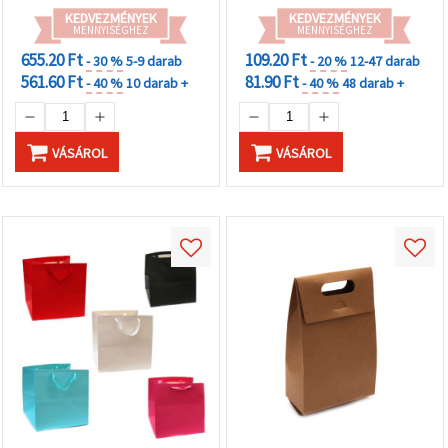
KEDVEZMÉNYEK
KEDVEZMÉNYEK
MENNYISÉGHEZ
MENNYISÉGHEZ
655.20 Ft
109.20 Ft
- 30 %
5-9 darab
- 20 %
12-47 darab
561.60 Ft
81.90 Ft
- 40 %
10 darab +
- 40 %
48 darab +
VÁSÁROL
VÁSÁROL