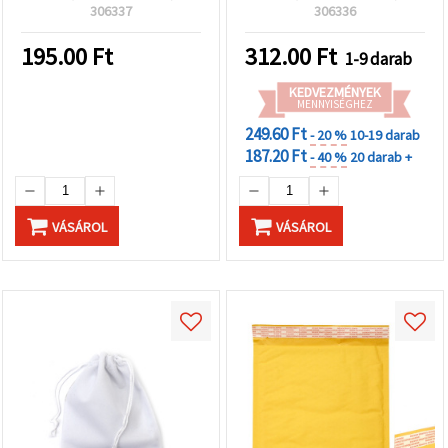
"Mentés"
306337
306336
gombra
kattintva.
195.00
Ft
312.00
Ft
1-9 darab
Fogadja
KEDVEZMÉNYEK
MENNYISÉGHEZ
el
249.60 Ft
mindet
- 20 %
10-19 darab
187.20 Ft
- 40 %
20 darab +
Beállítások
VÁSÁROL
VÁSÁROL