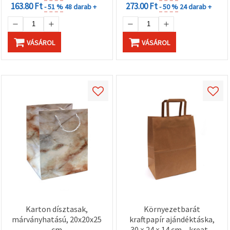
163.80 Ft
273.00 Ft
- 51 %
48 darab +
- 50 %
24 darab +
VÁSÁROL
VÁSÁROL
Karton dísztasak,
Környezetbarát
márványhatású, 20x20x25
kraftpapír ajándéktáska,
cm
30 × 24 × 14 cm – kreatív