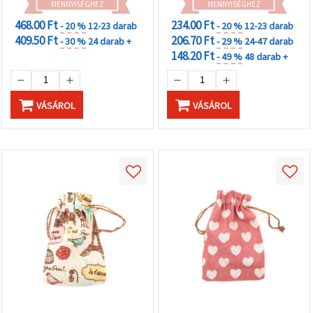
MENNYISÉGHEZ
MENNYISÉGHEZ
468.00 Ft
234.00 Ft
- 20 %
12-23 darab
- 20 %
12-23 darab
409.50 Ft
206.70 Ft
- 30 %
24 darab +
- 29 %
24-47 darab
148.20 Ft
- 49 %
48 darab +
VÁSÁROL
VÁSÁROL