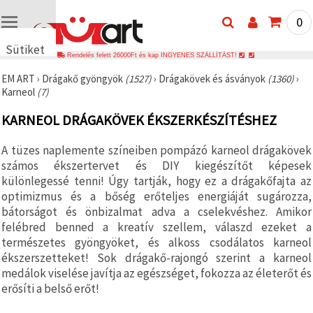
0
Sütiket
Rendelés felett 26000Ft és kap INGYENES SZÁLLÍTÁST!
használunk
EM ART
›
Drágakő gyöngyök
(1527)
›
Drágakövek és ásványok
(1360)
›
🍪 Cookie-
Karneol
(7)
kat és
hasonló
KARNEOL DRÁGAKÖVEK ÉKSZERKÉSZÍTÉSHEZ
technológiákat
használunk
annak
A tüzes naplemente színeiben pompázó karneol drágakövek
érdekében,
hogy
számos ékszertervet és DIY kiegészítőt képesek
biztosítsuk
különlegessé tenni! Úgy tartják, hogy ez a drágakőfajta az
a weboldal
optimizmus és a bőség erőteljes energiáját sugározza,
megfelelő
működését,
bátorságot és önbizalmat adva a cselekvéshez. Amikor
javítsuk az
felébred benned a kreatív szellem, válaszd ezeket a
Ön
természetes gyöngyöket, és alkoss csodálatos karneol
felhasználói
élményét,
ékszerszetteket! Sok drágakő-rajongó szerint a karneol
és az Ön
medálok viselése javítja az egészséget, fokozza az életerőt és
hozzájárulásával
elemezzük
erősíti a belső erőt!
a
forgalmat,