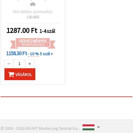
db
SKU (leltári azonosító):
141403
1287.00
Ft
1-4 szál
KEDVEZMÉNYEK
MENNYISÉGHEZ
1158.30 Ft
- 10 %
5 szál +
VÁSÁROL
© 2004 - 2026 EM ART Minden jog fenntartva..