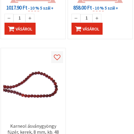
1017.90 Ft
858.00 Ft
- 10 %
5 szál +
- 10 %
5 szál +
VÁSÁROL
VÁSÁROL
Karneol ásványgyöngy
füzér, kerek, 8 mm, kb. 48