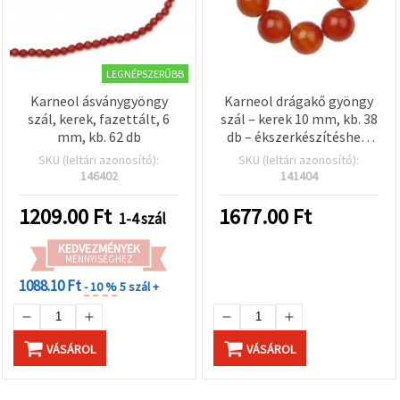
LEGNÉPSZERŰBB
Karneol ásványgyöngy
Karneol drágakő gyöngy
szál, kerek, fazettált, 6
szál – kerek 10 mm, kb. 38
mm, kb. 62 db
db – ékszerkészítéshez,
statement ékszerekhez
SKU (leltári azonosító):
SKU (leltári azonosító):
146402
141404
1209.00
Ft
1677.00
Ft
1-4 szál
KEDVEZMÉNYEK
MENNYISÉGHEZ
1088.10 Ft
- 10 %
5 szál +
VÁSÁROL
VÁSÁROL