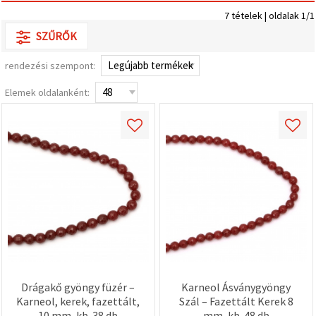
valamint
7 tételek | oldalak 1/1
relevánsabb
tartalmat
SZŰRŐK
és
hirdetéseket
jelenítsünk
rendezési szempont:
meg,
beleértve
Elemek oldalanként:
analitikai és
marketingpartnereink
segítségével
is.
Az "Összes
elfogadása"
gombra
kattintva
elfogadhatja
az összes
sütit, vagy
a
Beállításokban
megadhatja
preferenciáit
az adott
típusú sütik
Drágakő gyöngy füzér –
Karneol Ásványgyöngy
kiválasztásával
Karneol, kerek, fazettált,
Szál – Fazettált Kerek 8
és a
10 mm, kb. 38 db
mm, kb. 48 db