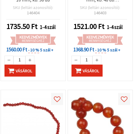
"Mentés"
gombra
(ékszerkészítéshez)
SKU (leltári azonosító):
SKU (leltári azonosító):
kattintva.
146404
146403
1735.50
Ft
1521.00
Ft
Fogadja
1-4 szál
1-4 szál
el
KEDVEZMÉNYEK
KEDVEZMÉNYEK
mindet
MENNYISÉGHEZ
MENNYISÉGHEZ
1560.00 Ft
1368.90 Ft
- 10 %
5 szál +
- 10 %
5 szál +
Beállítások
VÁSÁROL
VÁSÁROL