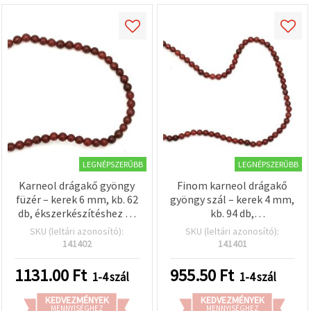
LEGNÉPSZERŰBB
LEGNÉPSZERŰBB
Karneol drágakő gyöngy
Finom karneol drágakő
füzér – kerek 6 mm, kb. 62
gyöngy szál – kerek 4 mm,
db, ékszerkészítéshez és
kb. 94 db,
kreatív hobby
ékszerkészítéshez és
SKU (leltári azonosító):
SKU (leltári azonosító):
projektekhez
gyöngyfűzéshez
141402
141401
1131.00
Ft
955.50
Ft
1-4 szál
1-4 szál
KEDVEZMÉNYEK
KEDVEZMÉNYEK
MENNYISÉGHEZ
MENNYISÉGHEZ