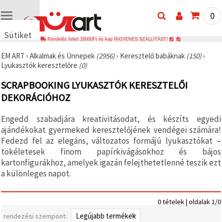
0
Sütiket
Rendelés felett 26000Ft és kap INGYENES SZÁLLÍTÁST!
használunk
EM ART
›
Alkalmak és Ünnepek
(2956)
›
Keresztelő babáknak
(150)
›
🍪 Cookie-
Lyukasztók keresztelőre
(0)
kat és
hasonló
SCRAPBOOKING LYUKASZTÓK KERESZTELŐI
technológiákat
használunk
DEKORÁCIÓHOZ
annak
érdekében,
hogy
Engedd szabadjára kreativitásodat, és készíts egyedi
biztosítsuk
ajándékokat gyermeked keresztelőjének vendégei számára!
a weboldal
megfelelő
Fedezd fel az elegáns, változatos formájú lyukasztókat –
működését,
tökéletesek finom papírkivágásokhoz és bájos
javítsuk az
kartonfigurákhoz, amelyek igazán felejthetetlenné teszik ezt
Ön
felhasználói
a különleges napot.
élményét,
és az Ön
hozzájárulásával
0 tételek | oldalak 1/0
elemezzük
a
rendezési szempont:
forgalmat,