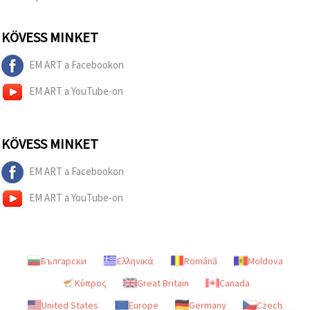
"Mentés"
gombra
kattintva.
KÖVESS MINKET
Fogadja
EM ART a Facebookon
el
EM ART a YouTube-on
mindet
Beállítások
KÖVESS MINKET
EM ART a Facebookon
EM ART a YouTube-on
Български
Ελληνικά
Română
Moldova
Κύπρος
Great Britain
Canada
United States
Europe
Germany
Czech