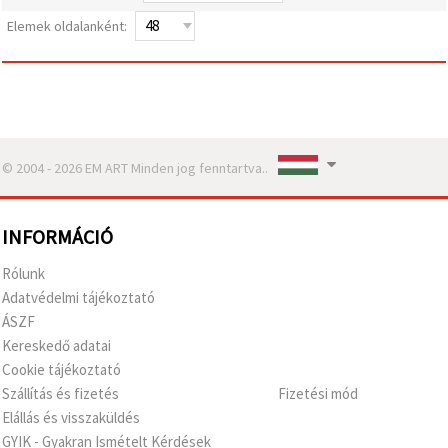
valamint
relevánsabb
Elemek oldalanként:
tartalmat
és
hirdetéseket
jelenítsünk
meg,
beleértve
analitikai és
marketingpartnereink
© 2004 - 2026 EM ART Minden jog fenntartva..
segítségével
is.
Az "Összes
elfogadása"
INFORMÁCIÓ
gombra
kattintva
Rólunk
elfogadhatja
az összes
Adatvédelmi tájékoztató
sütit, vagy
ÁSZF
a
Beállításokban
Kereskedő adatai
megadhatja
Cookie tájékoztató
preferenciáit
az adott
Szállítás és fizetés
Fizetési mód
típusú sütik
Elállás és visszaküldés
kiválasztásával
és a
GYIK - Gyakran Ismételt Kérdések