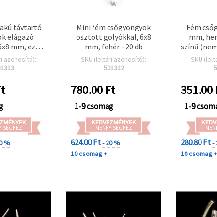
lakú távtartó
Mini fém csőgyöngyök
Fém csőg
k elágazó
osztott golyókkal, 6x8
mm, hen
 6x8 mm, ezüst
mm, fehér - 20 db
színű (nem
 – 20 db
összeköt
ri azonosító):
SKU (leltári azonosító):
SKU (lelt
gy
01313
501312
5
ékszerk
kark
t
780.00
Ft
351.00
nyaklánco
kézműves
g
1-9 csomag
1-9 csom
ZMÉNYEK
KEDVEZMÉNYEK
KEDV
YISÉGHEZ
MENNYISÉGHEZ
MEN
624.00 Ft
280.80 Ft
20 %
- 20 %
-
10 csomag +
10 csomag 