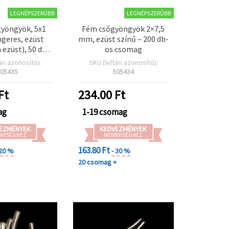
LEGNÉPSZERŰBB
LEGNÉPSZERŰBB
yöngyök, 5x1
Fém csőgyöngyök 2×7,5
geres, ezüst
mm, ezüst színű – 200 db-
 ezüst), 50 db –
os csomag
ő és távtartó
ári azonosító):
SKU (leltári azonosító):
öngyök
05435
505434
észítéshez,
ötőkhöz,
Ft
234.00
Ft
khoz és hobbi
 projektekhez
ag
1-19 csomag
EZMÉNYEK
KEDVEZMÉNYEK
NYISÉGHEZ
MENNYISÉGHEZ
163.80 Ft
 20 %
- 30 %
+
20 csomag +