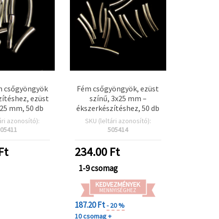
m csőgyöngyök
Fém csőgyöngyök, ezüst
ítéshez, ezüst
színű, 3x25 mm –
×25 mm, 50 db
ékszerkészítéshez, 50 db
ári azonosító):
SKU (leltári azonosító):
05411
505414
Ft
234.00
Ft
1-9 csomag
KEDVEZMÉNYEK
MENNYISÉGHEZ
187.20 Ft
- 20 %
10 csomag +