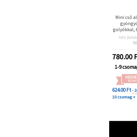
Mini cső a
gyöngyö
golyókkal,
színű
SKU (leltá
5
780.00
F
1-9 csoma
KEDVE
MENN
624.00 Ft
- 
10 csomag +