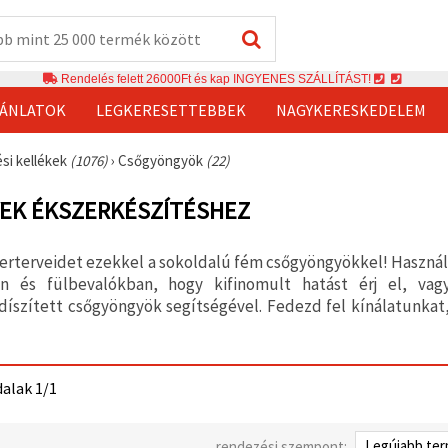
Rendelés felett 26000Ft és kap INGYENES SZÁLLÍTÁST!
JÁNLATOK
LEGKERESETTEBBEK
NAGYKERESKEDELEM
si kellékek
(1076)
›
Csőgyöngyök
(22)
EK ÉKSZERKÉSZÍTÉSHEZ
erterveidet ezekkel a sokoldalú fém csőgyöngyökkel! Haszná
n és fülbevalókban, hogy kifinomult hatást érj el, vagy
 díszített csőgyöngyök segítségével. Fedezd fel kínálatunka
dalak 1/1
rendezési szempont: