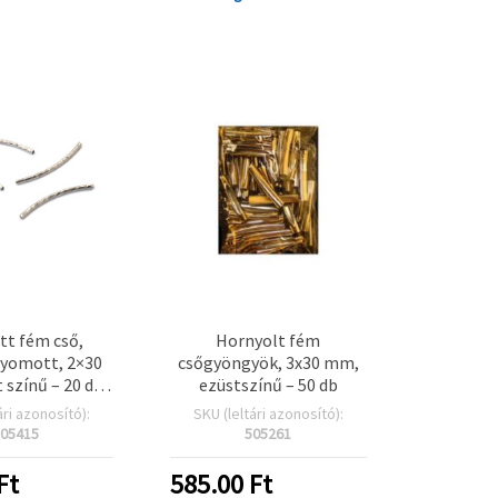
ott fém cső,
Hornyolt fém
yomott, 2×30
csőgyöngyök, 3x30 mm,
 színű – 20 db,
ezüstszínű – 50 db
erkellék
ári azonosító):
SKU (leltári azonosító):
05415
505261
Ft
585.00
Ft