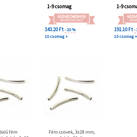
1-9 csomag
1-9 csom
KEDVEZMÉNYEK
KEDV
MENNYISÉGHEZ
MEN
343.20 Ft
191.10 Ft
- 20 %
-
10 csomag +
10 csomag 
dalú fém
Fém csövek, 3x28 mm,