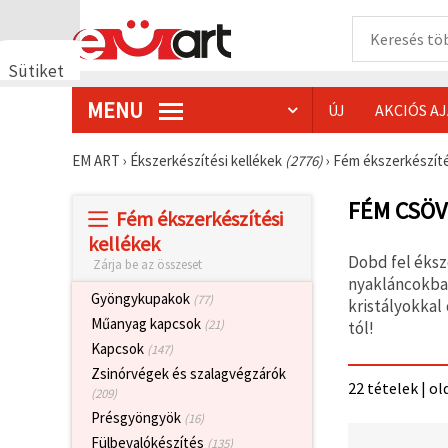
Sütiket
használunk
MENU
ÚJ
AKCIÓS A
🍪 Cookie-
kat és
hasonló
EM ART
›
Ékszerkészítési kellékek
(2776)
›
Fém ékszerkészíté
technológiákat
használunk
annak
FÉM CSÖV
Fém ékszerkészítési
érdekében,
hogy
kellékek
biztosítsuk
Dobd fel éksz
Zárja be az összeset
a weboldal
megfelelő
nyakláncokba
működését,
Gyöngykupakok
(77)
kristályokkal
javítsuk az
Műanyag kapcsok
(21)
tól!
Ön
felhasználói
Kapcsok
(147)
élményét,
Zsinórvégek és szalagvégzárók
és az Ön
22 tételek | ol
hozzájárulásával
(209)
elemezzük
Présgyöngyök
(16)
a
forgalmat,
Fülbevalókészítés
(135)