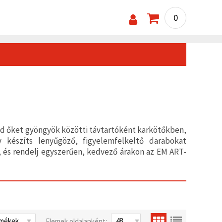
0
ld őket gyöngyök közötti távtartóként karkötőkben,
 készíts lenyűgöző, figyelemfelkeltő darabokat
t, és rendelj egyszerűen, kedvező árakon az EM ART-
Elemek oldalanként: