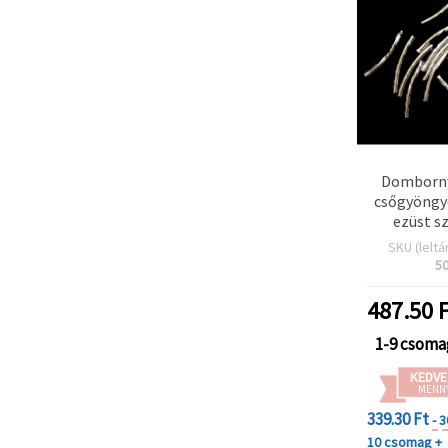
Domborn
csőgyöngy
ezüst sz
SKU (leltá
5
487.50
F
1-9 csoma
KEDVE
MENN
339.30 Ft
- 
10 csomag +