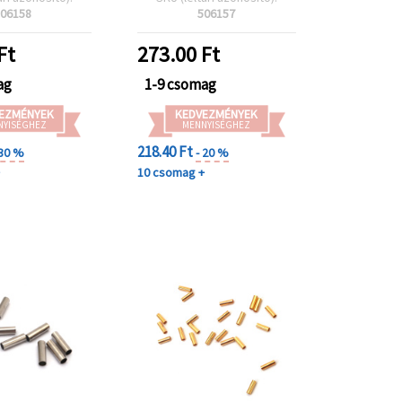
06158
506157
Ft
273.00
Ft
ag
1-9 csomag
EZMÉNYEK
KEDVEZMÉNYEK
NYISÉGHEZ
MENNYISÉGHEZ
218.40 Ft
 30 %
- 20 %
+
10 csomag +