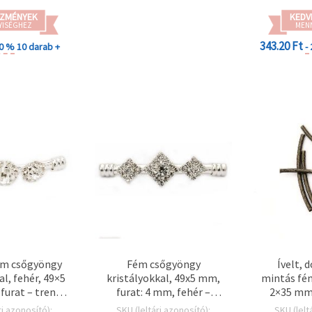
ZMÉNYEK
KEDV
YISÉGHEZ
MEN
343.20 Ft
20 %
10 darab +
-
fém csőgyöngy
Fém csőgyöngy
Ívelt, 
al, fehér, 49×5
kristályokkal, 49x5 mm,
mintás fé
urat – trendi
furat: 4 mm, fehér –
2×35 mm,
rkellék hobbi
ékszerkészítéshez,
szín
ri azonosító):
SKU (leltári azonosító):
SKU (lelt