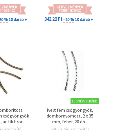
EZMÉNYEK
KEDVEZMÉNYEK
NYISÉGHEZ
MENNYISÉGHEZ
343.20 Ft
 20 %
10 darab +
- 20 %
10 darab +
LEGNÉPSZERŰBB
domborított
Ívelt fém csőgyöngyök,
m csőgyöngyök
dombornyomott, 2 x 35
 antik bronz
mm, fehér, 20 db –
ű – 20 db
ékszerkészítéshez
ári azonosító):
SKU (leltári azonosító):