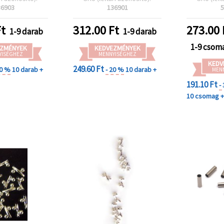
észítéshez
gyöngyfűzéshez
36903
136901
5
t
312.00
Ft
273.00
1-9 darab
1-9 darab
1-9 csom
ZMÉNYEK
KEDVEZMÉNYEK
YISÉGHEZ
MENNYISÉGHEZ
KEDV
249.60 Ft
20 %
10 darab +
- 20 %
10 darab +
MEN
191.10 Ft
-
10 csomag 