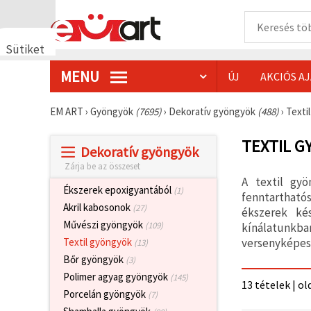
Sütiket
használunk
MENU
ÚJ
AKCIÓS A
🍪 Cookie-
kat és
hasonló
EM ART
›
Gyöngyök
(7695)
›
Dekoratív gyöngyök
(488)
›
Texti
technológiákat
használunk
annak
TEXTIL G
Dekoratív gyöngyök
érdekében,
hogy
Zárja be az összeset
biztosítsuk
A textil gyö
a weboldal
Ékszerek epoxigyantából
(1)
megfelelő
fenntarthatós
működését,
Akril kabosonok
(27)
ékszerek ké
javítsuk az
Művészi gyöngyök
(109)
kínálatunkban
Ön
felhasználói
versenyképes 
Textil gyöngyök
(13)
élményét,
Bőr gyöngyök
(3)
és az Ön
hozzájárulásával
Polimer agyag gyöngyök
(145)
13 tételek | ol
elemezzük
Porcelán gyöngyök
(7)
a
forgalmat,