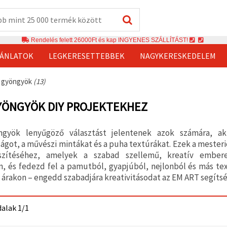
Rendelés felett 26000Ft és kap INGYENES SZÁLLÍTÁST!
JÁNLATOK
LEGKERESETTEBBEK
NAGYKERESKEDELEM
l gyöngyök
(13)
YÖNGYÖK DIY PROJEKTEKHEZ
ngyök lenyűgöző választást jelentenek azok számára, ak
ágot, a művészi mintákat és a puha textúrákat. Ezek a mester
szítéséhez, amelyek a szabad szellemű, kreatív embere
, és fedezd fel a pamutból, gyapjúból, nejlonból és más te
árakon – engedd szabadjára kreativitásodat az EM ART segíts
dalak 1/1