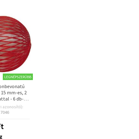
LEGNÉPSZERŰBB
lonbevonatú
 15 mm-es, 2
ttal - 6 db-os
omag
ri azonosító):
17046
t
g