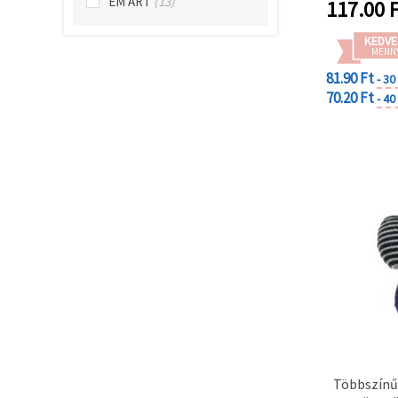
projekte
EM ART
(13)
"Mentés"
117.00
F
gombra
kattintva.
KEDVE
MENN
Fogadja
81.90 Ft
- 3
70.20 Ft
el
- 4
mindet
Beállítások
Többszínű 