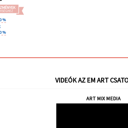
ZMÉNYEK
YISÉGHEZ
30 %
g
40 %
VIDEÓK AZ EM ART CSAT
ART MIX MEDIA