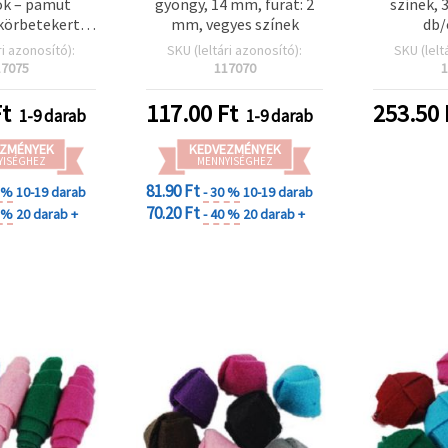
k – pamut
gyöngy, 14 mm, furat: 2
színek, 
 körbetekert,
mm, vegyes színek
db
 4 mm furat,
ri azonosító):
SKU (leltári azonosító):
SKU (lelt
mix
17075
117070
1
t
117.00
Ft
253.50
1-9 darab
1-9 darab
ZMÉNYEK
KEDVEZMÉNYEK
YISÉGHEZ
MENNYISÉGHEZ
81.90 Ft
0 %
10-19 darab
- 30 %
10-19 darab
70.20 Ft
0 %
20 darab +
- 40 %
20 darab +