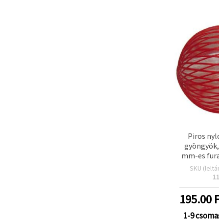
Piros ny
gyöngyök,
mm-es fura
cs
SKU (leltá
1
195.00
F
1-9 csoma