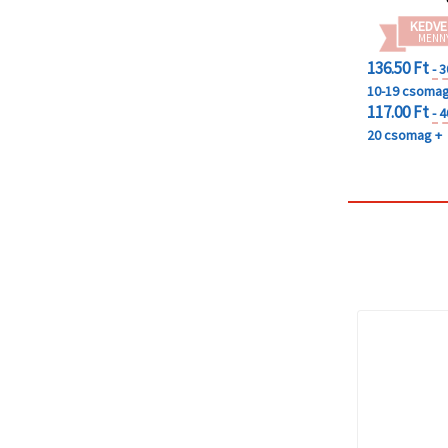
KEDVE
MENN
136.50 Ft
- 
10-19 csoma
117.00 Ft
- 
20 csomag +