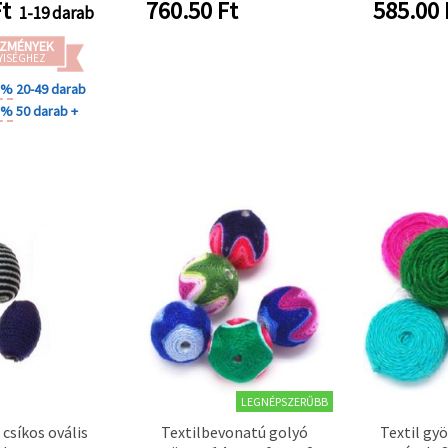
khez – 1 db
t
760.50
Ft
585.00
1-19 darab
ZMÉNYEK
YISÉGHEZ
0 %
20-49 darab
0 %
50 darab +
LEGNÉPSZERŰBB
csíkos ovális
Textilbevonatú golyó
Textil gy