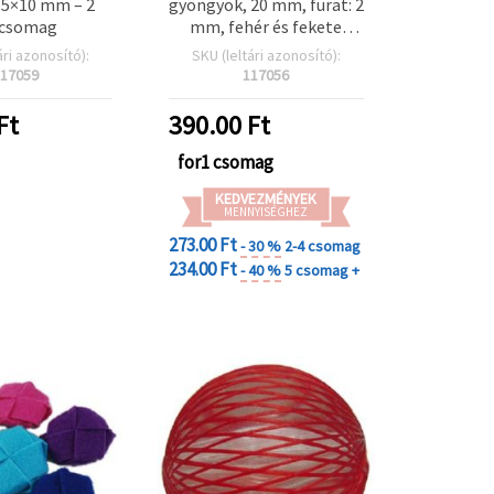
35×10 mm – 2
gyöngyök, 20 mm, furat: 2
/csomag
mm, fehér és fekete
(vegyes), 5 db
ári azonosító):
SKU (leltári azonosító):
17059
117056
Ft
390.00
Ft
for1 csomag
KEDVEZMÉNYEK
MENNYISÉGHEZ
273.00 Ft
- 30 %
2-4 csomag
234.00 Ft
- 40 %
5 csomag +