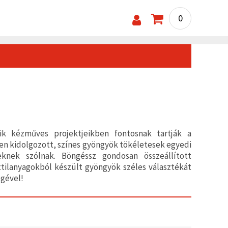
0
ik kézműves projektjeikben fontosnak tartják a
ien kidolgozott, színes gyöngyök tökéletesek egyedi
knek szólnak. Böngéssz gondosan összeállított
xtilanyagokból készült gyöngyök széles választékát
égével!