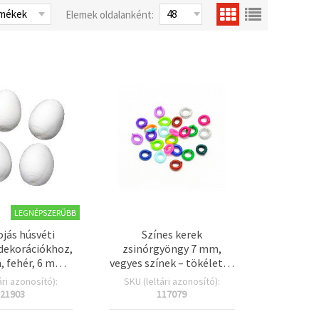
Elemek oldalanként:
LEGNÉPSZERŰBB
jás húsvéti
Színes kerek
dekorációkhoz,
zsinórgyöngy 7 mm,
 fehér, 6 mm-
vegyes színek – tökéletes
kal – 5 db-os
ékszerkészítéshez,
ári azonosító):
SKU (leltári azonosító):
somag
kézműves és DIY
21903
117079
projektekhez – 10