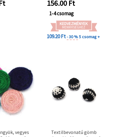
darabos készlet
Ft
156.00
Ft
1-4 csomag
KEDVEZMÉNYEK
MENNYISÉGHEZ
109.20 Ft
- 30 %
5 csomag +
öngyök, vegyes
Textilbevonatú gömb