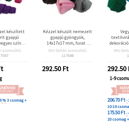
zel készített
Kézzel készült nemezelt
Vegy
lt gyapjú
gyapjú gyöngyök,
textilvir
vegyes színek,
14x17x17 mm, furat 3
dekoráció
m, lyuk: 4 mm
mm, vegyes színek - 5 db
mm, 5 d
ri azonosító):
SKU (leltári azonosító):
SKU (lelt
 5 db
kiegés
17047
117048
1
ékszerkész
t
292.50
Ft
292.50
g
1-9 csom
ZMÉNYEK
KEDV
YISÉGHEZ
MEN
206.70 Ft
29 %
3 csomag +
-
10-19 csom
175.50 Ft
-
20 csomag 