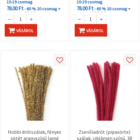
10-19 csomag
10-19 csomag
78.00 Ft
78.00 Ft
- 60 %
20 csomag +
- 60 %
20 csomag +
VÁSÁROL
VÁSÁROL
Hobbi drótszálak, fényes
Zseníliadrót (pipasörte)
sötét aranyszínű lamé
szálak, ciklámen színű, 30