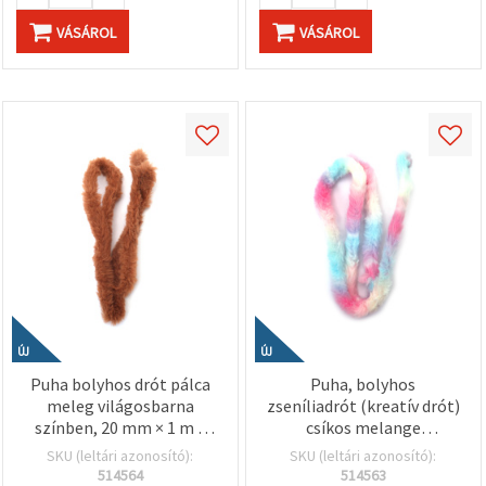
VÁSÁROL
VÁSÁROL
ÚJ
ÚJ
Puha bolyhos drót pálca
Puha, bolyhos
meleg világosbarna
zseníliadrót (kreatív drót)
színben, 20 mm × 1 m –
csíkos melange
tökéletes DIY, dekorációs
árnyalatokban – fehér,
SKU (leltári azonosító):
SKU (leltári azonosító):
és kreatív hobbi
rózsaszín és világoskék,
514564
514563