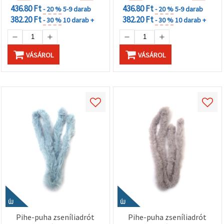
436.80 Ft
436.80 Ft
- 20 %
5-9 darab
- 20 %
5-9 darab
382.20 Ft
382.20 Ft
- 30 %
10 darab +
- 30 %
10 darab +
VÁSÁROL
VÁSÁROL
ÚJ
ÚJ
Pihe-puha zseníliadrót
Pihe-puha zseníliadrót