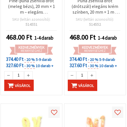
Pihe-puha zsenília drót
Puha zsenília drót
(meleg bézs), 20 mm × 1
(drótszál) elegáns krém
m – elegáns
színben, 20 mm × 1 m –
dekorációkhoz, kreatív
tökéletes kreatív hobby
SKU (leltári azonosító):
SKU (leltári azonosító):
hobbi kézműves
kézműves projektekhez
514551
514552
alkotásokhoz és DIY
és dekorációhoz
projektekhez
468.00
Ft
468.00
Ft
1-4 darab
1-4 darab
KEDVEZMÉNYEK
KEDVEZMÉNYEK
MENNYISÉGHEZ
MENNYISÉGHEZ
374.40 Ft
374.40 Ft
- 20 %
5-9 darab
- 20 %
5-9 darab
327.60 Ft
327.60 Ft
- 30 %
10 darab +
- 30 %
10 darab +
VÁSÁROL
VÁSÁROL