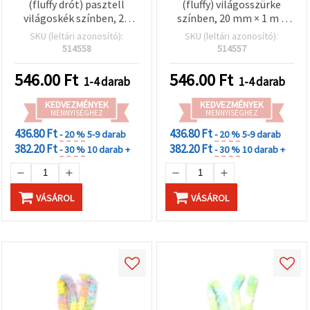
(fluffy drót) pasztell
(fluffy) világosszürke
világoskék színben, 20
színben, 20 mm × 1 m –
mm × 1 m – dekorációhoz,
tökéletes dekorációs és
SKU (leltári azonosító):
SKU (leltári azonosító):
DIY hobbyhoz és kreatív
kreatív hobby/DIY
514558
514557
kézműves projektekhez
projektekhez
546.00
Ft
546.00
Ft
1-4 darab
1-4 darab
KEDVEZMÉNYEK
KEDVEZMÉNYEK
MENNYISÉGHEZ
MENNYISÉGHEZ
436.80 Ft
436.80 Ft
- 20 %
5-9 darab
- 20 %
5-9 darab
382.20 Ft
382.20 Ft
- 30 %
10 darab +
- 30 %
10 darab +
VÁSÁROL
VÁSÁROL