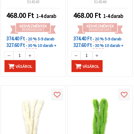
dekorációkhoz, kreatív
ünnepi dekorációhoz és
514545
514546
DIY és kézműves
kreatív DIY hobbi
projektekhez (EM ART)
projektekhez
468.00
Ft
468.00
Ft
1-4 darab
1-4 darab
KEDVEZMÉNYEK
KEDVEZMÉNYEK
MENNYISÉGHEZ
MENNYISÉGHEZ
374.40 Ft
374.40 Ft
- 20 %
5-9 darab
- 20 %
5-9 darab
327.60 Ft
327.60 Ft
- 30 %
10 darab +
- 30 %
10 darab +
VÁSÁROL
VÁSÁROL