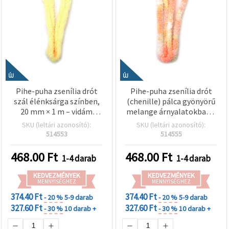
ÚJ
ÚJ
Pihe-puha zsenília drót
Pihe-puha zsenília drót
szál élénksárga színben,
(chenille) pálca gyönyörű
20 mm × 1 m – vidám
melange árnyalatokban –
kreatív alkotáshoz,
fehér, sárga és lazac, 20
SKU (leltári azonosító):
SKU (leltári azonosító):
dekorációhoz és hobby
mm × 1 m – vidám kreatív
514553
514555
kézműves projektekhez
hobbi kézműves
dekorációkhoz és DIY
468.00
Ft
468.00
Ft
1-4 darab
1-4 darab
projektekhez, vegyes
színekben
KEDVEZMÉNYEK
KEDVEZMÉNYEK
MENNYISÉGHEZ
MENNYISÉGHEZ
374.40 Ft
374.40 Ft
- 20 %
5-9 darab
- 20 %
5-9 darab
327.60 Ft
327.60 Ft
- 30 %
10 darab +
- 30 %
10 darab +