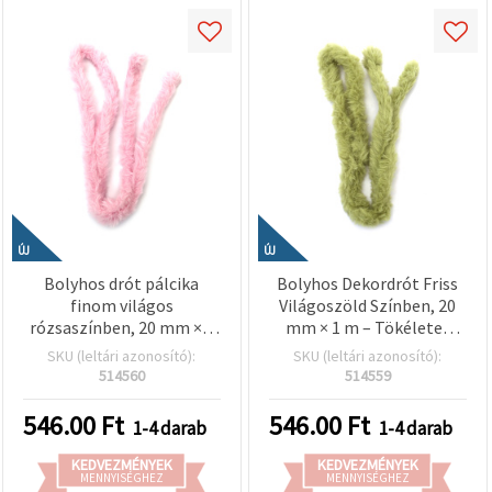
ÚJ
ÚJ
Bolyhos drót pálcika
Bolyhos Dekordrót Friss
finom világos
Világoszöld Színben, 20
rózsaszínben, 20 mm × 1
mm × 1 m – Tökéletes
m – romantikus
Dekorációhoz, Kreatív
SKU (leltári azonosító):
SKU (leltári azonosító):
kézműves dekorációkhoz
Hobbihoz és DIY
514560
514559
és DIY hobbiprojektekhez
Kézműves Projektekhez
546.00
Ft
546.00
Ft
1-4 darab
1-4 darab
KEDVEZMÉNYEK
KEDVEZMÉNYEK
MENNYISÉGHEZ
MENNYISÉGHEZ