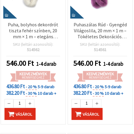
ÚJ
ÚJ
Puha, bolyhos dekordrót
Puhaszálas Rúd - Gyengéd
tiszta fehér színben, 20
Világoslila, 20 mm × 1 m –
mm × 1 m – elegáns
Tökéletes Dekorációs,
dekorációkhoz, kézműves
Kézműves és DIY
SKU (leltári azonosító):
SKU (leltári azonosító):
alkotásokhoz és DIY
Projektekhez
514562
514561
kreatív projektekhez (EM
ART)
546.00
Ft
546.00
Ft
1-4 darab
1-4 darab
KEDVEZMÉNYEK
KEDVEZMÉNYEK
MENNYISÉGHEZ
MENNYISÉGHEZ
436.80 Ft
436.80 Ft
- 20 %
5-9 darab
- 20 %
5-9 darab
382.20 Ft
382.20 Ft
- 30 %
10 darab +
- 30 %
10 darab +
VÁSÁROL
VÁSÁROL