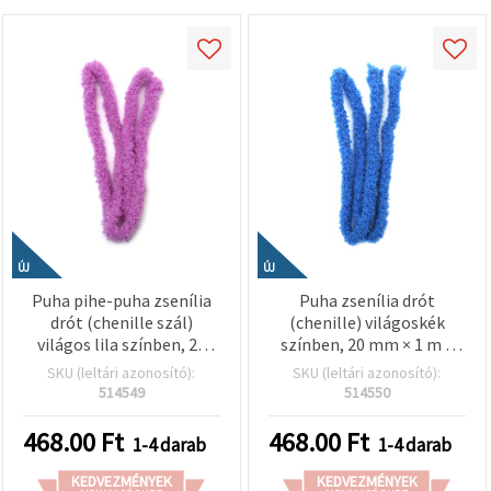
ÚJ
ÚJ
Puha pihe-puha zsenília
Puha zsenília drót
drót (chenille szál)
(chenille) világoskék
világos lila színben, 20
színben, 20 mm × 1 m –
mm x 1 m – elegáns
Dekorációhoz, kreatív
SKU (leltári azonosító):
SKU (leltári azonosító):
dekorációhoz, kreatív
hobbihoz és DIY
514549
514550
hobby és kézműves
kézműves projektekhez
projektekhez
468.00
Ft
468.00
Ft
1-4 darab
1-4 darab
KEDVEZMÉNYEK
KEDVEZMÉNYEK