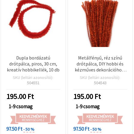
Dupla bordázatú
Metálfényű, réz színű
drótpálca, piros, 30 cm,
drótpálca, DIY hobbi és
kreatív hobbikellék, 10 db
kézműves dekorációhoz,
30 cm - 10 db
SKU (leltári azonosító):
SKU (leltári azonosító):
504551
504543
195.00
Ft
195.00
Ft
1-9 csomag
1-9 csomag
KEDVEZMÉNYEK
KEDVEZMÉNYEK
MENNYISÉGHEZ
MENNYISÉGHEZ
97.50 Ft
97.50 Ft
- 50 %
- 50 %