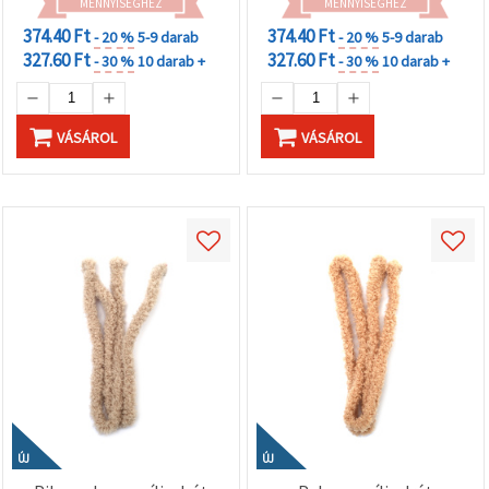
MENNYISÉGHEZ
MENNYISÉGHEZ
374.40 Ft
374.40 Ft
- 20 %
5-9 darab
- 20 %
5-9 darab
327.60 Ft
327.60 Ft
- 30 %
10 darab +
- 30 %
10 darab +
VÁSÁROL
VÁSÁROL
ÚJ
ÚJ