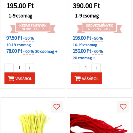
virágkötészeti díszekhez
195.00
Ft
390.00
Ft
és elegáns DIY
dekorációkhoz
1-9 csomag
1-9 csomag
KEDVEZMÉNYEK
KEDVEZMÉNYEK
MENNYISÉGHEZ
MENNYISÉGHEZ
97.50 Ft
195.00 Ft
- 50 %
- 50 %
10-19 csomag
10-19 csomag
78.00 Ft
156.00 Ft
- 60 %
20 csomag +
- 60 %
20 csomag +
VÁSÁROL
VÁSÁROL