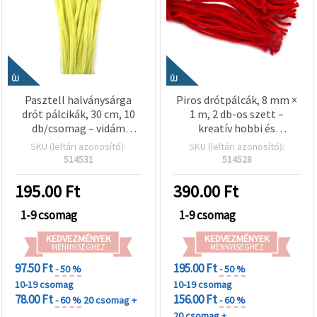
ÚJ
ÚJ
Pasztell halványsárga
Piros drótpálcák, 8 mm ×
drót pálcikák, 30 cm, 10
1 m, 2 db-os szett –
db/csomag – vidám
kreatív hobbi és
kreatív alkotásokhoz,
dekorációs DIY
SKU (leltári azonosító):
SKU (leltári azonosító):
virágkötészethez és
projektekhez,
514531
514528
dekorációkhoz
virágkötészethez és
díszítéshez
195.00
Ft
390.00
Ft
1-9 csomag
1-9 csomag
KEDVEZMÉNYEK
KEDVEZMÉNYEK
MENNYISÉGHEZ
MENNYISÉGHEZ
97.50 Ft
195.00 Ft
- 50 %
- 50 %
10-19 csomag
10-19 csomag
78.00 Ft
156.00 Ft
- 60 %
20 csomag +
- 60 %
20 csomag +