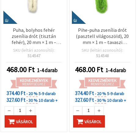
ÚJ
ÚJ
Puha, bolyhos fehér
Pihe-puha zsenília drót
zsenília drót (tisztán
(pasztell világoszöld), 20
fehér), 20 mm × 1 m –
mm × 1 m – tavaszi
kreatív hobbi, dekoráció
dekorációhoz,
SKU (leltári azonosító):
SKU (leltári azonosító):
és kézműves
virágkötészethez és
514547
514548
projektekhez
kreatív DIY kézműves
projektekhez
468.00
Ft
468.00
Ft
1-4 darab
1-4 darab
KEDVEZMÉNYEK
KEDVEZMÉNYEK
MENNYISÉGHEZ
MENNYISÉGHEZ
374.40 Ft
374.40 Ft
- 20 %
5-9 darab
- 20 %
5-9 darab
327.60 Ft
327.60 Ft
- 30 %
10 darab +
- 30 %
10 darab +
VÁSÁROL
VÁSÁROL