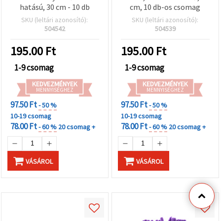
hatású, 30 cm - 10 db
cm, 10 db-os csomag
SKU (leltári azonosító):
SKU (leltári azonosító):
504542
504539
195.00
Ft
195.00
Ft
1-9 csomag
1-9 csomag
KEDVEZMÉNYEK
KEDVEZMÉNYEK
MENNYISÉGHEZ
MENNYISÉGHEZ
97.50 Ft
97.50 Ft
- 50 %
- 50 %
10-19 csomag
10-19 csomag
78.00 Ft
78.00 Ft
- 60 %
20 csomag +
- 60 %
20 csomag +
VÁSÁROL
VÁSÁROL