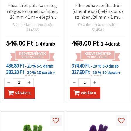
"Mentés"
Plüss drót pálcika meleg
Pihe-puha zsenília drót
gombra
kattintva.
világos karamell színben,
(chenille szál) élénk piros
20 mm × 1 m – elegáns
színben, 20 mm × 1 m –
dekorációkhoz, kézműves
ünnepi dekorációhoz,
SKU (leltári azonosító):
SKU (leltári azonosító):
Fogadja
alkotáshoz és kreatív DIY
kreatív kézműves
514565
514542
el
projektekhez
alkotáshoz és DIY
mindet
projektekhez
546.00
Ft
468.00
Ft
1-4 darab
1-4 darab
Beállítások
KEDVEZMÉNYEK
KEDVEZMÉNYEK
MENNYISÉGHEZ
MENNYISÉGHEZ
436.80 Ft
374.40 Ft
- 20 %
5-9 darab
- 20 %
5-9 darab
382.20 Ft
327.60 Ft
- 30 %
10 darab +
- 30 %
10 darab +
VÁSÁROL
VÁSÁROL