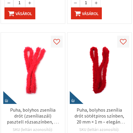
VÁSÁROL
VÁSÁROL
ÚJ
ÚJ
Puha, bolyhos zsenília
Puha, bolyhos zsenília
drót (zseníliaszál)
drót sötétpiros színben,
pasztell rózsaszínben, 20
20 mm × 1 m – elegáns
mm × 1 m – romantikus
kézműves alkotásokhoz,
SKU (leltári azonosító):
SKU (leltári azonosító):