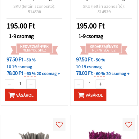
ideális kreatív hobbyhoz,
kreatív hobbi,
SKU (leltári azonosító):
SKU (leltári azonosító):
virágkötészethez és DIY
virágkötészeti és DIY
514538
514539
kézműves projektekhez
dekorációkhoz
195.00
Ft
195.00
Ft
1-9 csomag
1-9 csomag
KEDVEZMÉNYEK
KEDVEZMÉNYEK
MENNYISÉGHEZ
MENNYISÉGHEZ
97.50 Ft
97.50 Ft
- 50 %
- 50 %
10-19 csomag
10-19 csomag
78.00 Ft
78.00 Ft
- 60 %
20 csomag +
- 60 %
20 csomag +
VÁSÁROL
VÁSÁROL