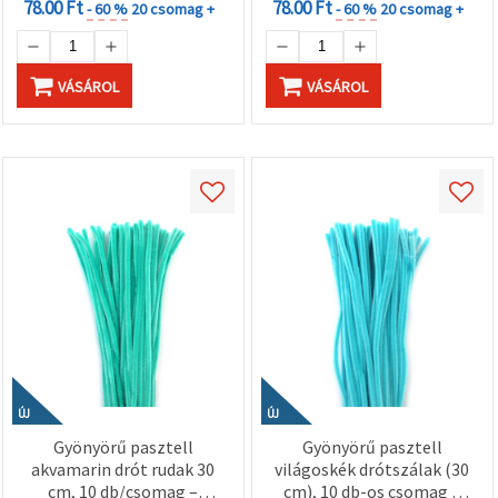
78.00 Ft
78.00 Ft
- 60 %
20 csomag +
- 60 %
20 csomag +
VÁSÁROL
VÁSÁROL
ÚJ
ÚJ
Gyönyörű pasztell
Gyönyörű pasztell
akvamarin drót rudak 30
világoskék drótszálak (30
cm, 10 db/csomag –
cm), 10 db-os csomag –