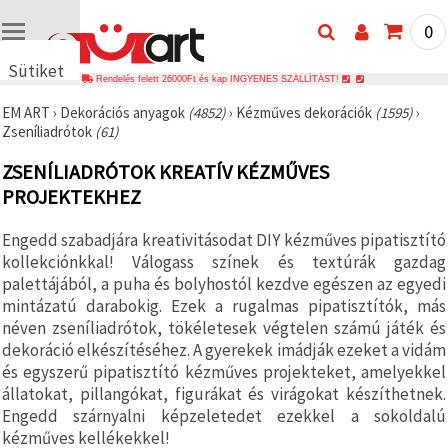
0
Sütiket
Rendelés felett 26000Ft és kap INGYENES SZÁLLÍTÁST!
használunk
EM ART
›
Dekorációs anyagok
(4852)
›
Kézműves dekorációk
(1595)
›
🍪 Cookie-
Zseníliadrótok
(61)
kat és
hasonló
ZSENÍLIADRÓTOK KREATÍV KÉZMŰVES
technológiákat
használunk
PROJEKTEKHEZ
annak
érdekében,
hogy
Engedd szabadjára kreativitásodat DIY kézműves pipatisztító
biztosítsuk
kollekciónkkal! Válogass színek és textúrák gazdag
a weboldal
megfelelő
palettájából, a puha és bolyhostól kezdve egészen az egyedi
működését,
mintázatú darabokig. Ezek a rugalmas pipatisztítók, más
javítsuk az
néven zseníliadrótok, tökéletesek végtelen számú játék és
Ön
felhasználói
dekoráció elkészítéséhez. A gyerekek imádják ezeket a vidám
élményét,
és egyszerű pipatisztító kézműves projekteket, amelyekkel
és az Ön
állatokat, pillangókat, figurákat és virágokat készíthetnek.
hozzájárulásával
elemezzük
Engedd szárnyalni képzeletedet ezekkel a sokoldalú
a
kézműves kellékekkel!
forgalmat,