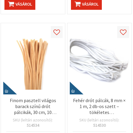
VÁSÁROL
VÁSÁROL
ÚJ
ÚJ
Finom pasztell világos
Fehér drót pálcák, 8 mm ×
barack színű drót
1 m, 2 db-os szett –
pálcikák, 30 cm, 10
tökéletes
db/csomag – puha tónusú
virágkötészethez, kreatív
SKU (leltári azonosító):
SKU (leltári azonosító):
kreatív hobbi
hobby és dekorációs
514534
514530
alkotásokhoz,
projektekhez