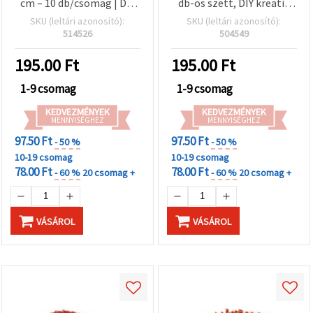
cm – 10 db/csomag | DIY
db-os szett, DIY kreatív
hobbi és dekoráció
hobbi kézműves
SKU (leltári azonosító):
SKU (leltári azonosító):
dekorációs alapanyag
514526
504549
195.00
Ft
195.00
Ft
1-9 csomag
1-9 csomag
KEDVEZMÉNYEK
KEDVEZMÉNYEK
MENNYISÉGHEZ
MENNYISÉGHEZ
97.50 Ft
97.50 Ft
- 50 %
- 50 %
10-19 csomag
10-19 csomag
78.00 Ft
78.00 Ft
- 60 %
20 csomag +
- 60 %
20 csomag +
VÁSÁROL
VÁSÁROL