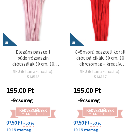
ÚJ
ÚJ
Elegáns pasztell
Gyönyörű pasztell korall
púderrózsaszín
drót pálcikák, 30 cm, 10
drótszálak 30 cm, 10
db/csomag – kreatív
db/csomag – finom
hobbi kellék barkácshoz,
SKU (leltári azonosító):
SKU (leltári azonosító):
kézműves és hobbi
virágkötészethez és DIY
514535
514537
projektekhez,
dekorációkhoz
virágkötészethez,
195.00
Ft
195.00
Ft
romantikus dekorációhoz
1-9 csomag
1-9 csomag
KEDVEZMÉNYEK
KEDVEZMÉNYEK
MENNYISÉGHEZ
MENNYISÉGHEZ
97.50 Ft
97.50 Ft
- 50 %
- 50 %
10-19 csomag
10-19 csomag