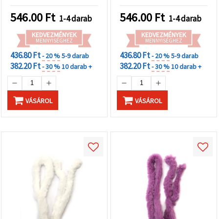
projektekhez
20 mm × 1 m – vidám
kézműves dekorációkhoz
546.00
Ft
546.00
Ft
1-4 darab
1-4 darab
és DIY alkotásokhoz,
vegyes színekben
KEDVEZMÉNYEK
KEDVEZMÉNYEK
MENNYISÉGHEZ
MENNYISÉGHEZ
436.80 Ft
436.80 Ft
- 20 %
5-9 darab
- 20 %
5-9 darab
382.20 Ft
382.20 Ft
- 30 %
10 darab +
- 30 %
10 darab +
VÁSÁROL
VÁSÁROL