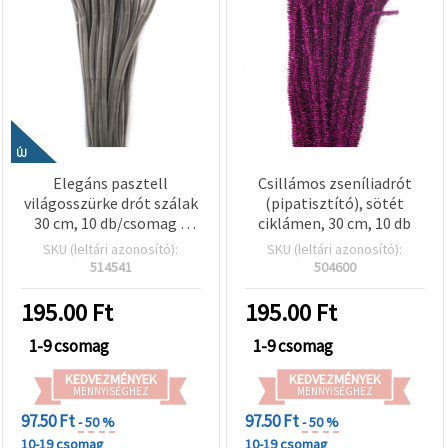
ÚJ
Elegáns pasztell
Csillámos zseníliadrót
világosszürke drót szálak
(pipatisztító), sötét
30 cm, 10 db/csomag –
ciklámen, 30 cm, 10 db
minimalista kreatív
SKU (leltári azonosító):
SKU (leltári azonosító):
hobbihoz,
514541
504600
virágkötészethez és
stílusos DIY
195.00
Ft
195.00
Ft
dekorációkhoz
1-9 csomag
1-9 csomag
KEDVEZMÉNYEK
KEDVEZMÉNYEK
MENNYISÉGHEZ
MENNYISÉGHEZ
97.50 Ft
97.50 Ft
- 50 %
- 50 %
10-19 csomag
10-19 csomag