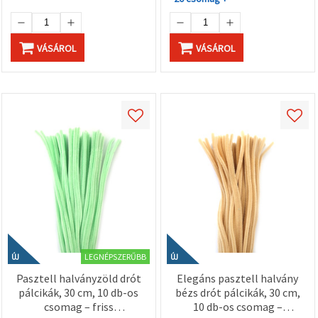
VÁSÁROL
VÁSÁROL
LEGNÉPSZERŰBB
ÚJ
ÚJ
Pasztell halványzöld drót
Elegáns pasztell halvány
pálcikák, 30 cm, 10 db-os
bézs drót pálcikák, 30 cm,
csomag – friss
10 db-os csomag –