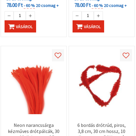
78.00 Ft
78.00 Ft
- 60 %
20 csomag +
- 60 %
20 csomag +
VÁSÁROL
VÁSÁROL
Neon narancssárga
6 bordás drótrúd, piros,
kézműves drótpálcák, 30
3,8 cm, 30 cm hossz, 10