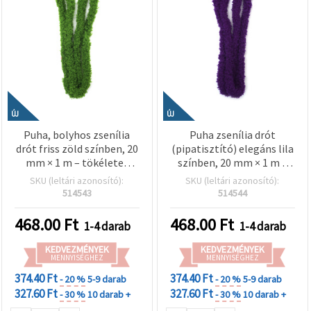
ÚJ
ÚJ
Puha, bolyhos zsenília
Puha zsenília drót
drót friss zöld színben, 20
(pipatisztító) elegáns lila
mm × 1 m – tökéletes
színben, 20 mm × 1 m –
tavaszi dekorációkhoz,
kreatív dekorációkhoz és
SKU (leltári azonosító):
SKU (leltári azonosító):
kreatív hobby
DIY kézműves
514543
514544
projektekhez és
projektekhez
kézműves alkotásokhoz
468.00
Ft
468.00
Ft
1-4 darab
1-4 darab
KEDVEZMÉNYEK
KEDVEZMÉNYEK
MENNYISÉGHEZ
MENNYISÉGHEZ
374.40 Ft
374.40 Ft
- 20 %
5-9 darab
- 20 %
5-9 darab
327.60 Ft
327.60 Ft
- 30 %
10 darab +
- 30 %
10 darab +